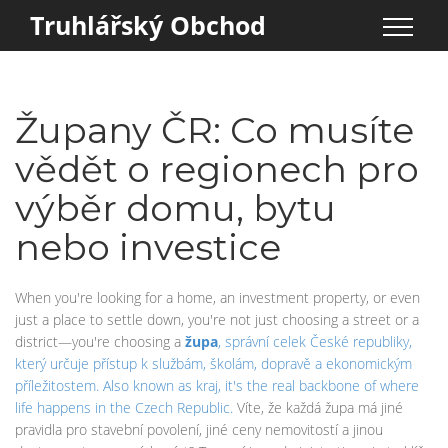
Truhlářský Obchod
Župany ČR: Co musíte
vědět o regionech pro
výběr domu, bytu
nebo investice
When you're looking for a home, an investment property, or even
just a place to settle down, you're not just choosing a street or a
district—you're choosing a
župa
,
správní celek České republiky,
který určuje přístup k službám, školám, dopravě a ekonomickým
příležitostem
. Also known as
kraj
, it's the real backbone of where
life happens in the Czech Republic.
Víte, že každá župa má jiné
pravidla pro stavební povolení, jiné ceny nemovitostí a jinou