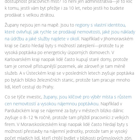
dostupnost pracovních míst? To není jen administrativa—je to klíč
k tomu, jestli vám byt přežije i za 10 let, nebo jestli ho budete
prodávat s velkou ztrátou.
Župany nejsou jen na mapě. Jsou to
regiony s vlastní identitou
,
které ovlivňují, jak rychle se prodávají nemovitosti, jaké jsou náklady
na údržbu a jaké služby najdete v okolí
. Například v Jihomoravském
kraji se často hledají byty s možností zateplení—protože tu je
vysoká poptávka po energeticky úsporných domovech. V
Karlovarském kraji naopak lidé často kupují staré domy, protože
tam je cenově přístupnější pozemek, ale zároveň je tam méně
služeb. A v Ústeckém kraji se v posledních letech zvyšuje poptávka
po bytách blízko železničních stanic, protože tam pracuje mnoho
lidí, kteří cestují do Prahy.
Co se týče investic,
župany
,
jsou klíčové pro výběr místa s růstem
cen nemovitostí a vysokou nájemnou poptávkou
. Například v
Pardubickém kraji se nájemné za byty v městech blízko dálnic
zvyšuje o 8–12 % ročně, protože tam přijíždí pracovníci z velkých
firem. V Moravskoslezském kraji naopak lidé často hledají byty s
možností přestavby na nájemní jednotky, protože tam je vysoký
počet mladých lidí, kteří chtějí bydlet v blízkosti průmyslových zón.