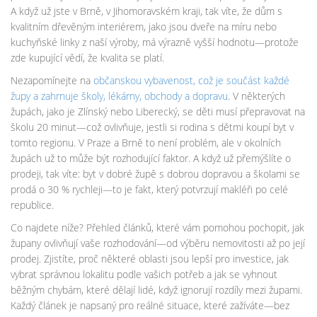
A když už jste v Brně, v Jihomoravském kraji, tak víte, že dům s
kvalitním dřevěným interiérem, jako jsou dveře na míru nebo
kuchyňské linky z naší výroby, má výrazně vyšší hodnotu—protože
zde kupující vědí, že kvalita se platí.
Nezapomínejte na
občanskou vybavenost
,
což je součást každé
župy a zahrnuje školy, lékárny, obchody a dopravu
. V některých
župách, jako je Zlínský nebo Liberecký, se děti musí přepravovat na
školu 20 minut—což ovlivňuje, jestli si rodina s dětmi koupí byt v
tomto regionu. V Praze a Brně to není problém, ale v okolních
župách už to může být rozhodující faktor. A když už přemýšlíte o
prodeji, tak víte: byt v dobré župě s dobrou dopravou a školami se
prodá o 30 % rychleji—to je fakt, který potvrzují makléři po celé
republice.
Co najdete níže? Přehled článků, které vám pomohou pochopit, jak
župany ovlivňují vaše rozhodování—od výběru nemovitosti až po její
prodej. Zjistíte, proč některé oblasti jsou lepší pro investice, jak
vybrat správnou lokalitu podle vašich potřeb a jak se vyhnout
běžným chybám, které dělají lidé, když ignorují rozdíly mezi župami.
Každý článek je napsaný pro reálné situace, které zažíváte—bez