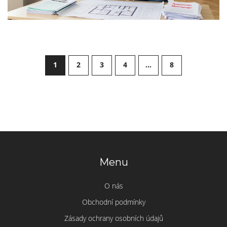
1
2
3
4
…
8
Menu
O nás
Obchodní podmínky
Zásady ochrany osobních údajů