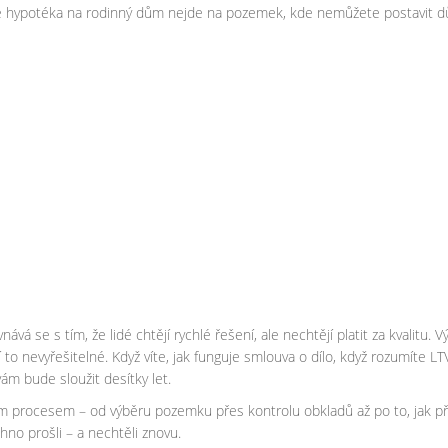
ože hypotéka na rodinný dům nejde na pozemek, kde nemůžete postavit dů
vá se s tím, že lidé chtějí rychlé řešení, ale nechtějí platit za kvalitu.
í to nevyřešitelné. Když víte, jak funguje smlouva o dílo, když rozumíte LT
ám bude sloužit desítky let.
m procesem – od výběru pozemku přes kontrolu obkladů až po to, jak při
chno prošli – a nechtěli znovu.