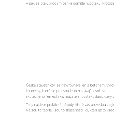
A pak se ptají, proč jim banka odmítla hypotéku. Prot
České stavebnictví se nevyrovnává jen s betonem. Vyrovná
koupelny, které se po dvou letech stávají plísní. Ale nen
skutečného řemeslníka, můžete si postavit dům, který v
Tady najdete praktické návody, které vás provedou celý
Nejsou to teorie. Jsou to zkušenosti lidí, kteří už to vše