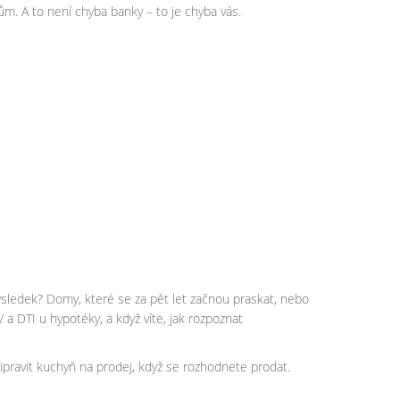
m. A to není chyba banky – to je chyba vás.
 Výsledek? Domy, které se za pět let začnou praskat, nebo
V a DTI u hypotéky, a když víte, jak rozpoznat
pravit kuchyň na prodej, když se rozhodnete prodat.