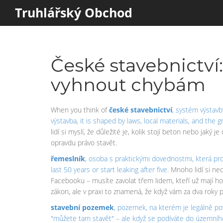
Truhlářský Obchod
České stavebnictví:
vyhnout chybám
When you think of
české stavebnictví
,
systém výstavb
výstavba
, it is shaped by laws, local materials, and th
lidí si myslí, že důležité je, kolik stojí beton nebo jaký
opravdu právo stavět.
řemeslník
,
osoba s praktickými dovednostmi, která pr
last 50 years or start leaking after five.
Mnoho lidí si nec
Facebooku – musíte zavolat třem lidem, kteří už mají h
zákon, ale v praxi to znamená, že když vám za dva roky 
stavební pozemek
,
pozemek, na kterém je legálně p
"můžete tam stavět" – ale když se podíváte do územního 