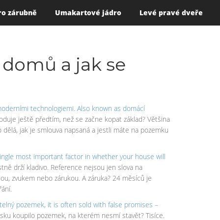
ro zárubně
Umakartové jádro
Levé pravé dveře
u domů a jak se
moderními technologiemi
. Also known as
domácí
oduje ještě předtím, než se začne kopat základ? Většina
o to dělá, jak je smlouva napsaná a jestli máte na pozemku
e single most important factor in whether your house will
tně drží kladivo. Reference nejsou jen slova na
odou, zvukem nebo zárukou. A záruka? 24 měsíců je
ání.
itelný pozemek
, it is often sold with false promises –
 Česku koupilo pozemek, na kterém nesmí stavět? Tisíce.