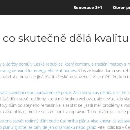
Renovace 3+1
Otvor p
 co skutečně dělá kvalit
y a údržby domů v České republice, který kombinuje tradiční metody s 
e growing demand for energy-efficient homes.
Víte, že kvalita domu se rozh
 je obklad. Ale pravda je jiná. Kvalita českého stavebnictví se měří tím, kd
ovádí stavební nebo opravárenské práce
. Also known as
dělník
, it is th
hává dům stavět od firmy, která má hezkou webovku, ale nevíte, kdo vlas
otový dům od stejného řemeslníka, a zeptat se, jestli měli problémy s v
praskne obklad, musíte se sám honit za opravou. To není záruka – to je př
ovoleno stavět rodinný dům podle územního plánu
. Also known as
zastav
plánu, zjistíte, že tam jde jen o zahrádku nebo garáž.
Víte, kolik lidí v