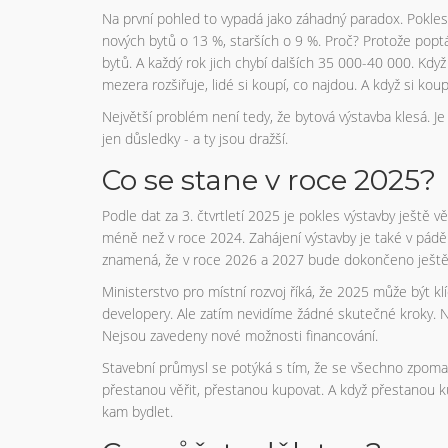
Na první pohled to vypadá jako záhadný paradox. Pokles v
nových bytů o 13 %, starších o 9 %. Proč? Protože pop
bytů. A každý rok jich chybí dalších 35 000-40 000. Když
mezera rozšiřuje, lidé si koupí, co najdou. A když si koup
Největší problém není tedy, že bytová výstavba klesá. Je 
jen důsledky - a ty jsou dražší.
Co se stane v roce 2025?
Podle dat za 3. čtvrtletí 2025 je pokles výstavby ještě
méně než v roce 2024. Zahájení výstavby je také v pádě
znamená, že v roce 2026 a 2027 bude dokončeno ještě 
Ministerstvo pro místní rozvoj říká, že 2025 může být kl
developery. Ale zatím nevidíme žádné skutečné kroky. 
Nejsou zavedeny nové možnosti financování.
Stavební průmysl se potýká s tím, že se všechno zpomalu
přestanou věřit, přestanou kupovat. A když přestanou k
kam bydlet.