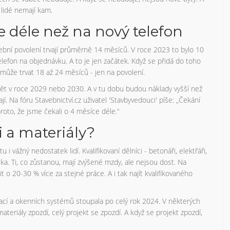
 lidé nemají kam.
e déle než na nový telefon
vební povolení trvají průměrně 14 měsíců. V roce 2023 to bylo 10
telefon na objednávku. A to je jen začátek. Když se přidá do toho
s může trvat 18 až 24 měsíců - jen na povolení.
vět v roce 2029 nebo 2030. A v tu dobu budou náklady vyšší než
í. Na fóru Stavebnictví.cz uživatel 'Stavbyvedouci' píše: „Čekání
roto, že jsme čekali o 4 měsíce déle.“
i a materiály?
i vážný nedostatek lidí. Kvalifikovaní dělníci - betonáři, elektřáři,
a. Ti, co zůstanou, mají zvýšené mzdy, ale nejsou dost. Na
 o 20-30 % více za stejné práce. A i tak najít kvalifikovaného
zolací a okenních systémů stoupala po celý rok 2024. V některých
teriály zpozdí, celý projekt se zpozdí. A když se projekt zpozdí,