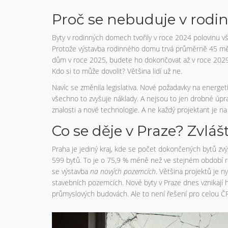
Proč se nebuduje v rod
Byty v rodinných domech tvořily v roce 2024 polovinu vš
Protože výstavba rodinného domu trvá průměrně 45 měsí
dům v roce 2025, budete ho dokončovat až v roce 2029.
Kdo si to může dovolit? Většina lidí už ne.
Navíc se změnila legislativa. Nové požadavky na energe
všechno to zvyšuje náklady. A nejsou to jen drobné úpra
znalosti a nové technologie. A ne každý projektant je na
Co se děje v Praze? Zvláš
Praha je jediný kraj, kde se počet dokončených bytů zvýši
599 bytů. To je o 75,9 % méně než ve stejném období rok
se výstavba
na nových pozemcích
. Většina projektů je n
stavebních pozemcích. Nové byty v Praze dnes vznikají h
průmyslových budovách. Ale to není řešení pro celou ČR