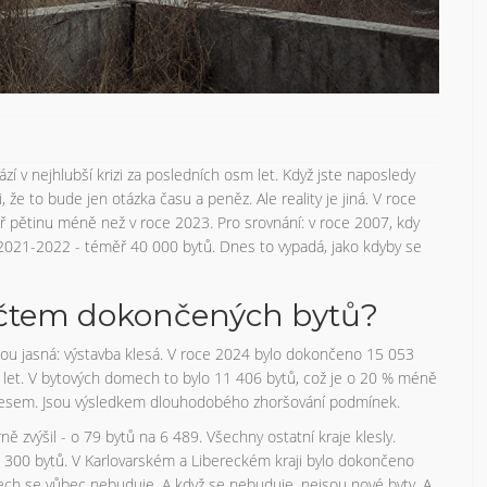
í v nejhlubší krizi za posledních osm let. Když jste naposledy
, že to bude jen otázka času a peněz. Ale reality je jiná. V roce
 pětinu méně než v roce 2023. Pro srovnání: v roce 2007, kdy
h 2021-2022 - téměř 40 000 bytů. Dnes to vypadá, jako kdyby se
počtem dokončených bytů?
ou jasná: výstavba klesá. V roce 2024 bylo dokončeno 15 053
let. V bytových domech to bylo 11 406 bytů, což je o 20 % méně
poklesem. Jsou výsledkem dlouhodobého zhoršování podmínek.
ě zvýšil - o 79 bytů na 6 489. Všechny ostatní kraje klesly.
 3 300 bytů. V Karlovarském a Libereckém kraji bylo dokončeno
ch se vůbec nebuduje. A když se nebuduje, nejsou nové byty. A