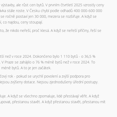
ýstavby, ale růst cen bytů. V prvním čtvrtletí 2025 vzrostly ceny
távka stále roste. V Česku chybí podle odhadů 400 000-600 000
 se ročně postaví jen 30 000, mezera se rozšiřuje. A když se
í, co najdou, ceny stoupají.
to, že nikdo neřeší, proč klesá. A když se neřeší příčiny, řeší se
 větší než v roce 2024. Dokončeno bylo 1 110 bytů - o 36,5 %
. V Praze se zahájilo o 76 % méně bytů než v roce 2024. To
méně bytů. A to je jen začátek.
íčový rok - pokud se urychlí povolení a zvýší podpora pro
Nejsou zvýšeny dotace. Nejsou zjednodušeny úřední postupy.
je. A když se všechno zpomaluje, lidé přestávají věřit. A když
upovat, přestanou stavět. A když přestanou stavět, přestanou mít