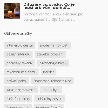
interiéry. Bez VOC, bez škodlivin, s
Difuzéry vs. svíčky: Co je
dlouhou životností a vhodné i pro děti a
lepší pro vůni doma?
Porovnání, bezpečnost a
alergiky. Dnes už nejsou luxusní, ale
tipy
Porovnání vonných svíček a difuzérů pro
rozumnou volbou pro každý byt.
domácí atmosféru. Zjistěte, co je
bezpečnější, levnější a lépe voní. Tip na
DIY výrobu.
Oblíbené značky
interiérový design
prodej nemovitosti
design interiéru
stavební povolení
občanský zákoník
psychologie barev
rekonstrukce domu
interiér
obývací pokoj
financování rekonstrukce
katastr nemovitostí
prodej bytu
úložné prostory
udržitelný design
úspora energie
interiérové dveře