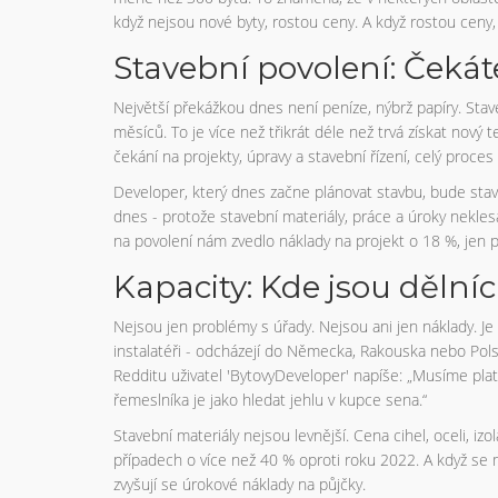
když nejsou nové byty, rostou ceny. A když rostou ceny,
Stavební povolení: Čekát
Největší překážkou dnes není peníze, nýbrž papíry. Sta
měsíců. To je více než třikrát déle než trvá získat nový 
čekání na projekty, úpravy a stavební řízení, celý proce
Developer, který dnes začne plánovat stavbu, bude sta
dnes - protože stavební materiály, práce a úroky neklesaj
na povolení nám zvedlo náklady na projekt o 18 %, jen p
Kapacity: Kde jsou dělníc
Nejsou jen problémy s úřady. Nejsou ani jen náklady. Je tu 
instalatéři - odcházejí do Německa, Rakouska nebo Polsk
Redditu uživatel 'BytovyDeveloper' napíše: „Musíme platit
řemeslníka je jako hledat jehlu v kupce sena.“
Stavební materiály nejsou levnější. Cena cihel, oceli, i
případech o více než 40 % oproti roku 2022. A když se ma
zvyšují se úrokové náklady na půjčky.