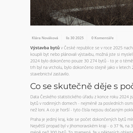
Klára Nováková
lis 30 2025
0 Komentáře
Výstavba bytů
v České republice se v roce 2025 nacház
koupili byt nebo plánovali výstavbu, možná jste si mysleli
2024 bylo dokončeno pouze 30 274 bytů - to je o téměř
trh byl na vrcholu, bylo dokončeno stejně jako v letec
stavebnictví zastavilo.
Co se skutečně děje s 
Data Českého statistického úřadu z konce roku 2024 js
bytů v rodinných domech - nejméně za posledních osm 
než loni. A co je horší - tyto čísla nejsou dočasným 
Praha je jediný kraj, kde se počet dokončených bytů mírn
Největší propad byl v Jihomoravském kraji - o 37 %, na
méně než 300 bytů. To znamená, že v některých oblaste