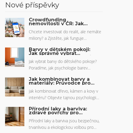
Nové příspěvky
Crowdfunding
nemovitostí v ČR: Jak
investovat do realit už od
500 Kč
Chcete investovat do realit, ale nemáte
miliony? a Zjistěte, jak funguje
crowdfunding nemovitostí v ČR a jak
Barvy v dětském pokoji:
začít investovat už od 500 Kč pro
Jak správně vybrat
odstíny pro klid a rozvoj
pasivní příjem.
dítěte
Jak vybrat barvy do dětského pokoje?
Poradíme, jak psychologie barev
ovlivňuje vývoj, spánek a chování dítěte.
Jak kombinovat barvy a
Praktické tipy pro bezpečný a zdravý
materiály: Průvodce pro
dřevo, kámen a kovy v
interiér.
interiéru
Jak kombinovat dřevo, kámen a kovy v
interiéru? Objevte tajnou psychologii
barev a praktické tipy, jak vytvořit
Přírodní laky a barviva:
harmonický a moderní domov bez
zdravé povrchy pro
moderní byt
chaosu.
Přírodní laky a barviva jsou bezpečnou,
trvanlivou a ekologickou volbou pro