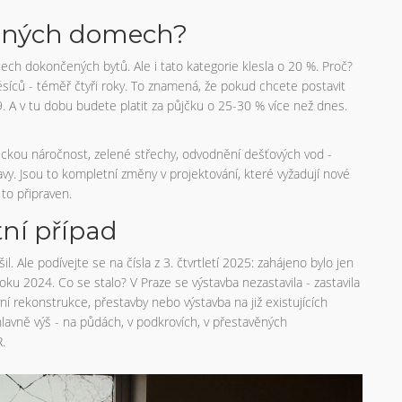
inných domech?
ech dokončených bytů. Ale i tato kategorie klesla o 20 %. Proč?
ců - téměř čtyři roky. To znamená, že pokud chcete postavit
 A v tu dobu budete platit za půjčku o 25-30 % více než dnes.
tickou náročnost, zelené střechy, odvodnění dešťových vod -
vy. Jsou to kompletní změny v projektování, které vyžadují nové
 to připraven.
tní případ
l. Ale podívejte se na čísla z 3. čtvrtletí 2025: zahájeno bylo jen
u 2024. Co se stalo? V Praze se výstavba nezastavila - zastavila
yní rekonstrukce, přestavby nebo výstavba na již existujících
lavně výš - na půdách, v podkrovích, v přestavěných
.