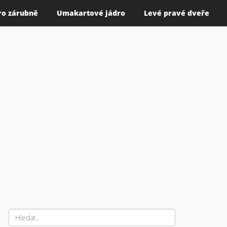
ro zárubně
Umakartové jádro
Levé pravé dveře