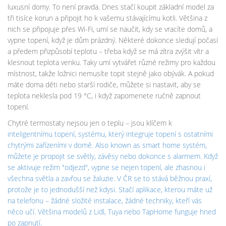
luxusní domy. To není pravda. Dnes stačí koupit základní model za
tři tisíce korun a připojit ho k vašemu stávajícímu kotli. Většina z
nich se připojuje přes Wi-Fi, umí se naučit, kdy se vracíte domů, a
vypne topení, když je dům prázdný. Některé dokonce sledují počasí
a předem přizpůsobí teplotu – třeba když se má zítra zvýšit vítr a
klesnout teplota venku. Taky umí vytvářet různé režimy pro každou
místnost, takže ložnici nemusíte topit stejně jako obývák. A pokud
máte doma děti nebo starší rodiče, můžete si nastavit, aby se
teplota neklesla pod 19 °C, i když zapomenete ručně zapnout
topení.
Chytré termostaty nejsou jen o teplu – jsou klíčem k
inteligentnímu topení
,
systému, který integruje topení s ostatními
chytrými zařízeními v domě
. Also known as
smart home systém
,
můžete je propojit se světly, závěsy nebo dokonce s alarmem. Když
se aktivuje režim "odjezd", vypne se nejen topení, ale zhasnou i
všechna světla a zavřou se žaluzie. V ČR se to stává běžnou praxí,
protože je to jednodušší než kdysi. Stačí aplikace, kterou máte už
na telefonu – žádné složité instalace, žádné techniky, kteří vás
něco učí. Většina modelů z Lidl, Tuya nebo TapHome funguje hned
po zapnutí.