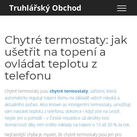
Truhlářský Obchod
Chytré termostaty: jak
ušetřit na topení a
ovládat teplotu z
telefonu
Chytré termostaty jsou
chytré termostaty
,
zařízení, která
automaticky regulují topení domu na základě vašich návyků a
aktuálního počasí
. Also known as
inteligentní termostaty
, umožňují
vám nastavit teplotu z telefonu, dokonce i když jste na cestě.
Nejde jen o pohodlí – v České republice už desítky tisíc
domácností díky nim snížilo náklady na topení o 15 až 30 % za rok.
Nejčastější chyba je myslet, že chytré termostaty jsou jen pro