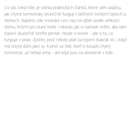
Co vás čeká níže, je sbírka praktických článků, které vám ukážou,
jak chytré termostaty skutečně fungují v běžných českých bytech a
domech. Najdete zde srovnání cen, tipy na výběr podle velikosti
domu, řešení pro staré kotle i návody, jak si nastavit režim, aby vám
topení skutečně šetřilo peníze. Nejde o teorie – jde o to, co
funguje v praxi. Zjistíte, proč někdo platí za topení dvakrát víc, i když
má stejný dům jako vy. A proč se lidé, kteří si koupili chytrý
termostat, už nebojí zima – ani když jsou na dovolené v Itálii.