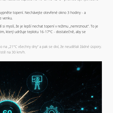
vypněte topení. Nechávejte otevřené okno 3 hodiny - a
e venku.
dí si myslí, že je lepší nechat topení v režimu „nemrznout“. To je
im, který udržuje teplotu 16-17°C - dostatečně, aby se
ho na „21°C všechny dny“ a pak se diví, že neudělali žádné úspory.
městě na 30 km/h.