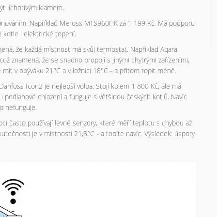
být lichotivým klamem.
lánováním. Například Meross MTS960HK za 1 199 Kč. Má podporu
 kotle i elektrické topení.
ená, že každá místnost má svůj termostat. Například Aqara
což znamená, že se snadno propojí s jinými chytrými zařízeními,
 mít v obýváku 21°C a v ložnici 18°C - a přitom topit méně.
Danfoss Icon2 je nejlepší volba. Stojí kolem 1 800 Kč, ale má
 i podlahové chlazení a funguje s většinou českých kotlů. Navíc
o nefunguje.
i často používají levné senzory, které měří teplotu s chybou až
tečnosti je v místnosti 21,5°C - a topíte navíc. Výsledek: úspory