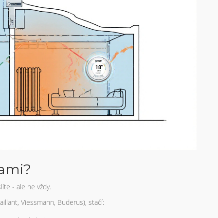
sami?
íte - ale ne vždy.
Vaillant, Viessmann, Buderus), stačí: