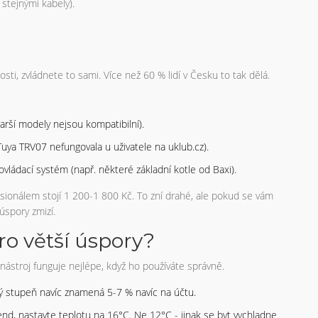
 stejnými kabely).
ti, zvládnete to sami. Více než 60 % lidí v Česku to tak dělá.
arší modely nejsou kompatibilní).
Tuya TRV07 nefungovala u uživatele na uklub.cz).
ovládací systém (např. některé základní kotle od Baxi).
esionálem stojí 1 200-1 800 Kč. To zní drahé, ale pokud se vám
úspory zmizí.
ro větší úspory?
ý nástroj funguje nejlépe, když ho používáte správně.
 stupeň navíc znamená 5-7 % navíc na účtu.
end, nastavte teplotu na 16°C. Ne 12°C - jinak se byt vychladne