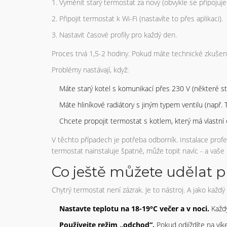
Vyměnit starý termostat za nový (obvykle se připojuje
Připojit termostat k Wi-Fi (nastavíte to přes aplikaci).
Nastavit časové profily pro každý den.
Proces trvá 1,5-2 hodiny. Pokud máte technické zkušenos
Problémy nastávají, když:
Máte starý kotel s komunikací přes 230 V (některé st
Máte hliníkové radiátory s jiným typem ventilu (např. 
Chcete propojit termostat s kotlem, který má vlastní 
V těchto případech je potřeba odborník. Instalace prof
termostat nainstaluje špatně, může topit navíc - a vaše 
Co ještě můžete udělat p
Chytrý termostat není zázrak. Je to nástroj. A jako každ
Nastavte teplotu na 18-19°C večer a v noci.
Každý
Používejte režim „odchod“.
Pokud odjíždíte na vík