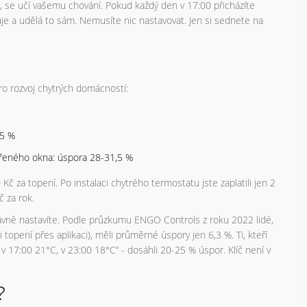
 se učí vašemu chování. Pokud každý den v 17:00 přicházíte
e a udělá to sám. Nemusíte nic nastavovat. Jen si sednete na
o rozvoj chytrých domácností:
25 %
vřeného okna: úspora 28-31,5 %
 Kč za topení. Po instalaci chytrého termostatu jste zaplatili jen 2
 za rok.
správně nastavíte. Podle průzkumu ENGO Controls z roku 2022 lidé,
i topení přes aplikaci), měli průměrné úspory jen 6,3 %. Ti, kteří
C, v 17:00 21°C, v 23:00 18°C“ - dosáhli 20-25 % úspor. Klíč není v
?