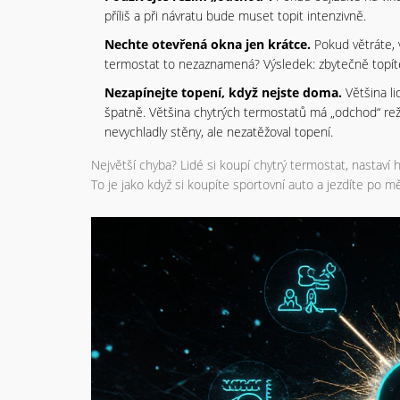
příliš a při návratu bude muset topit intenzivně.
Nechte otevřená okna jen krátce.
Pokud větráte, 
termostat to nezaznamená? Výsledek: zbytečně topít
Nezapínejte topení, když nejste doma.
Většina li
špatně. Většina chytrých termostatů má „odchod“ rež
nevychladly stěny, ale nezatěžoval topení.
Největší chyba? Lidé si koupí chytrý termostat, nastaví 
To je jako když si koupíte sportovní auto a jezdíte po 