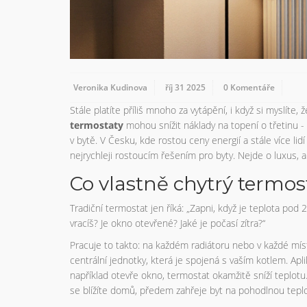
Veronika Kudinova
říj 31 2025
0 Komentáře
Stále platíte příliš mnoho za vytápění, i když si myslíte, 
termostaty
mohou snížit náklady na topení o třetinu -
v bytě. V Česku, kde rostou ceny energií a stále více lidí
nejrychleji rostoucím řešením pro byty. Nejde o luxus, ale
Co vlastně chytrý termost
Tradiční termostat jen říká: „Zapni, když je teplota pod
vracíš? Je okno otevřené? Jaké je počasí zítra?“
Pracuje to takto: na každém radiátoru nebo v každé místn
centrální jednotky, která je spojená s vaším kotlem. Ap
například otevře okno, termostat okamžitě sníží teplotu
se blížíte domů, předem zahřeje byt na pohodlnou teplot