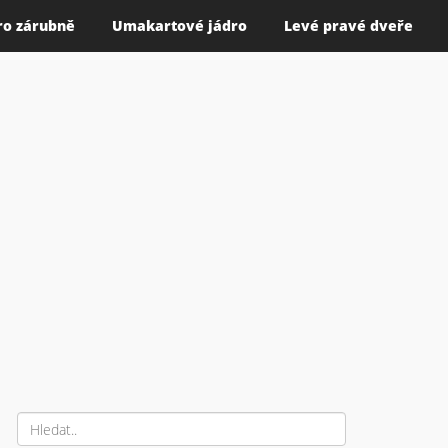
ro zárubně
Umakartové jádro
Levé pravé dveře