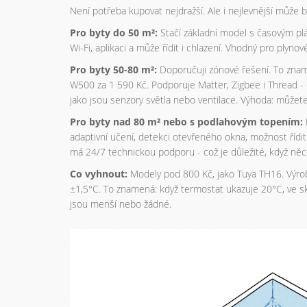
Není potřeba kupovat nejdražší. Ale i nejlevnější může 
Pro byty do 50 m²:
Stačí základní model s časovým p
Wi-Fi, aplikaci a může řídit i chlazení. Vhodný pro plynové
Pro byty 50-80 m²:
Doporučuji zónové řešení. To znam
W500 za 1 590 Kč. Podporuje Matter, Zigbee i Thread - 
jako jsou senzory světla nebo ventilace. Výhoda: můžete
Pro byty nad 80 m² nebo s podlahovým topením:
adaptivní učení, detekci otevřeného okna, možnost řídit
má 24/7 technickou podporu - což je důležité, když něc
Co vyhnout:
Modely pod 800 Kč, jako Tuya TH16. Výrobc
±1,5°C. To znamená: když termostat ukazuje 20°C, ve sku
jsou menší nebo žádné.