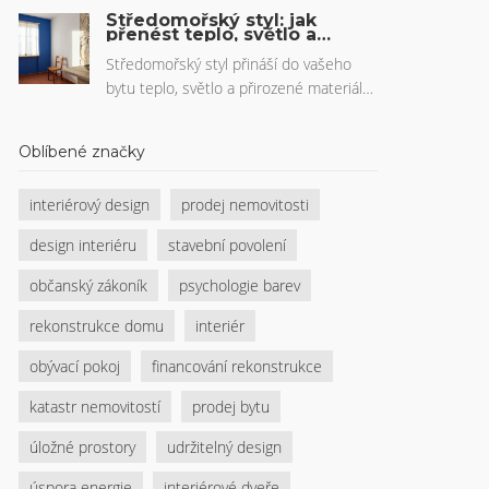
crowdfunding nemovitostí v ČR a jak
Středomořský styl: jak
začít investovat už od 500 Kč pro
přenést teplo, světlo a
kamenné akcenty do
pasivní příjem.
vašeho bytu
Středomořský styl přináší do vašeho
bytu teplo, světlo a přirozené materiály
jako kámen, dřevo a terakotové
dlaždice. Zjistěte, jak ho správně
Oblíbené značky
aplikovat i v malém bytě, jaké barvy volit
a co se děje na českém trhu.
interiérový design
prodej nemovitosti
design interiéru
stavební povolení
občanský zákoník
psychologie barev
rekonstrukce domu
interiér
obývací pokoj
financování rekonstrukce
katastr nemovitostí
prodej bytu
úložné prostory
udržitelný design
úspora energie
interiérové dveře