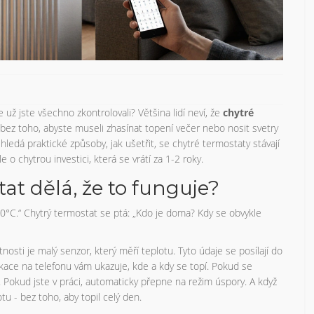
že už jste všechno zkontrolovali? Většina lidí neví, že
chytré
 bez toho, abyste museli zhasínat topení večer nebo nosit svetry
 hledá praktické způsoby, jak ušetřit, se chytré termostaty stávají
 o chytrou investici, která se vrátí za 1-2 roky.
at dělá, že to funguje?
 20°C.“ Chytrý termostat se ptá: „Kdo je doma? Kdy se obvykle
osti je malý senzor, který měří teplotu. Tyto údaje se posílají do
likace na telefonu vám ukazuje, kde a kdy se topí. Pokud se
. Pokud jste v práci, automaticky přepne na režim úspory. A když
u - bez toho, aby topil celý den.