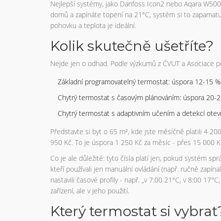
Nejlepší systémy, jako Danfoss Icon2 nebo Aqara W500,
domů a zapínáte topení na 21°C, systém si to zapamatuj
pohovku a teplota je ideální.
Kolik skutečně ušetříte?
Nejde jen o odhad. Podle výzkumů z ČVUT a Asociace pr
Základní programovatelný termostat: úspora 12-15 %
Chytrý termostat s časovým plánováním: úspora 20-
Chytrý termostat s adaptivním učením a detekcí ote
Představte si byt o 65 m², kde jste měsíčně platili 4 200
950 Kč. To je úspora 1 250 Kč za měsíc - přes 15 000 Kč
Co je ale důležité: tyto čísla platí jen, pokud systém 
kteří používali jen manuální ovládání (např. ručně zapínal
nastavili časové profily - např. „v 7:00 21°C, v 8:00 17°
zařízení, ale v jeho použití.
Který termostat si vybrat