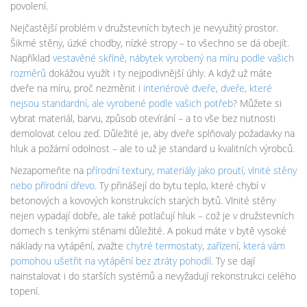
povolení.
Nejčastější problém v družstevních bytech je nevyužitý prostor.
Šikmé stěny, úzké chodby, nízké stropy – to všechno se dá obejít.
Například
vestavěné skříně
,
nábytek vyrobený na míru podle vašich
rozměrů
dokážou využít i ty nejpodivnější úhly. A když už máte
dveře na míru, proč nezměnit i
interiérové dveře
,
dveře, které
nejsou standardní, ale vyrobené podle vašich potřeb
? Můžete si
vybrat materiál, barvu, způsob otevírání – a to vše bez nutnosti
demolovat celou zeď. Důležité je, aby dveře splňovaly požadavky na
hluk a požární odolnost – ale to už je standard u kvalitních výrobců.
Nezapomeňte na
přírodní textury
,
materiály jako proutí, vlnité stěny
nebo přírodní dřevo
. Ty přinášejí do bytu teplo, které chybí v
betonových a kovových konstrukcích starých bytů. Vlnité stěny
nejen vypadají dobře, ale také potlačují hluk – což je v družstevních
domech s tenkými stěnami důležité. A pokud máte v bytě vysoké
náklady na vytápění, zvažte
chytré termostaty
,
zařízení, která vám
pomohou ušetřit na vytápění bez ztráty pohodlí
. Ty se dají
nainstalovat i do starších systémů a nevyžadují rekonstrukci celého
topení.