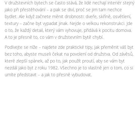
V družstevních bytech se často stává, že lidé nechají interiér stejný
jako při přestěhování – a pak se diví, proč se jim tam nechce
bydlet. Ale když začnete měnit drobnosti: dveře, skříně, osvětlení,
textury – začne byt vypadat jinak. Nejde o velkou rekonstrukci. Jde
o to, že každý detail, který vám vyhovuje, přidává k pocitu domova.
A to je přesně to, co vám v družstevním bytě chybí.
Podívejte se níže – najdete zde praktické tipy, jak přeměnit váš byt
bez toho, abyste museli čekat na povolení od družstva. Od závěsů,
které zlepší spánek, až po to, jak použít proutí, aby se vám byt
nezdál jako byt z roku 1982. Všechno je to vlastně jen o tom, co si
umíte představit – a jak to přesně vybudovat.