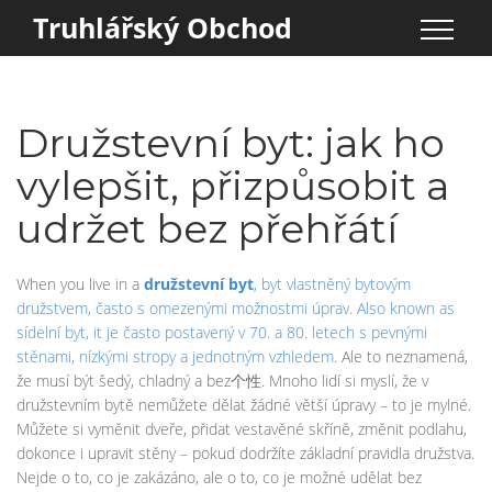
Truhlářský Obchod
Družstevní byt: jak ho
vylepšit, přizpůsobit a
udržet bez přehřátí
When you live in a
družstevní byt
,
byt vlastněný bytovým
družstvem, často s omezenými možnostmi úprav
. Also known as
sídelní byt
, it
je často postavený v 70. a 80. letech s pevnými
stěnami, nízkými stropy a jednotným vzhledem
.
Ale to neznamená,
že musí být šedý, chladný a bez个性. Mnoho lidí si myslí, že v
družstevním bytě nemůžete dělat žádné větší úpravy – to je mylné.
Můžete si vyměnit dveře, přidat vestavěné skříně, změnit podlahu,
dokonce i upravit stěny – pokud dodržíte základní pravidla družstva.
Nejde o to, co je zakázáno, ale o to, co je možné udělat bez