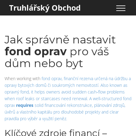
Truhlářský Obchod
Jak správně nastavit
fond oprav
pro váš
dům nebo byt
When working with
fond oprav
,
finanční rezerva určená na údržbu a
opravy bytových domů či soukromých nemovitostí
. Also known as
opravný fond
, it helps owners avoid sudden cash‑flow problems
when roof leaks or staircases need renewal. A well‑structured fond
oprav
requires
solid
financování rekonstrukce
,
plánování zdrojů,
úvěrů a vlastního kapitálu pro dlouhodobé projekty
and clear
pravidla pro výběr a využití peněz.
Klíčové zdroje financí –