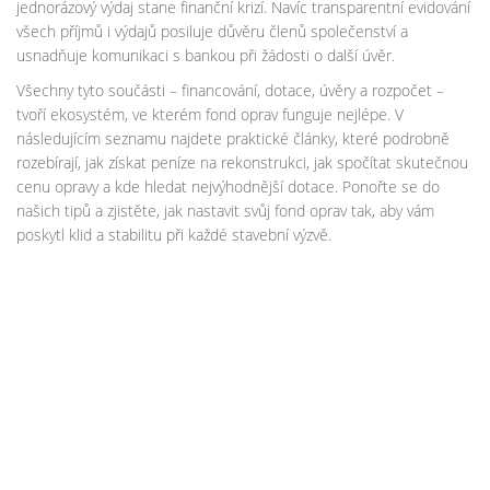
jednorázový výdaj stane finanční krizí. Navíc transparentní evidování
všech příjmů i výdajů posiluje důvěru členů společenství a
usnadňuje komunikaci s bankou při žádosti o další úvěr.
Všechny tyto součásti – financování, dotace, úvěry a rozpočet –
tvoří ekosystém, ve kterém fond oprav funguje nejlépe. V
následujícím seznamu najdete praktické články, které podrobně
rozebírají, jak získat peníze na rekonstrukci, jak spočítat skutečnou
cenu opravy a kde hledat nejvýhodnější dotace. Ponořte se do
našich tipů a zjistěte, jak nastavit svůj fond oprav tak, aby vám
poskytl klid a stabilitu při každé stavební výzvě.