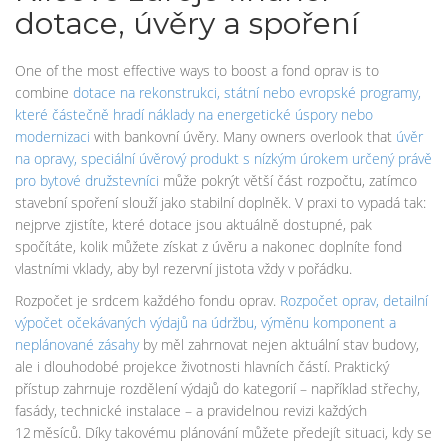
dotace, úvěry a spoření
One of the most effective ways to boost a fond oprav is to
combine
dotace na rekonstrukci
,
státní nebo evropské programy,
které částečně hradí náklady na energetické úspory nebo
modernizaci
with bankovní úvěry. Many owners overlook that
úvěr
na opravy
,
speciální úvěrový produkt s nízkým úrokem určený právě
pro bytové družstevníci
může pokrýt větší část rozpočtu, zatímco
stavební spoření slouží jako stabilní doplněk. V praxi to vypadá tak:
nejprve zjistíte, které dotace jsou aktuálně dostupné, pak
spočítáte, kolik můžete získat z úvěru a nakonec doplníte fond
vlastními vklady, aby byl rezervní jistota vždy v pořádku.
Rozpočet je srdcem každého fondu oprav.
Rozpočet oprav
,
detailní
výpočet očekávaných výdajů na údržbu, výměnu komponent a
neplánované zásahy
by měl zahrnovat nejen aktuální stav budovy,
ale i dlouhodobé projekce životnosti hlavních částí. Praktický
přístup zahrnuje rozdělení výdajů do kategorií – například střechy,
fasády, technické instalace – a pravidelnou revizi každých
12 měsíců. Díky takovému plánování můžete předejít situaci, kdy se