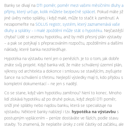
Banky se dívají na
DTI poměr
,
poměr mezi vašimi měsíčními dluhy a
příjmy, který určuje, kolik můžete bezpečně splácet
. Pokud máte již
jiné úvěry nebo splátky, i když malé, může to stačit k zamítnutí. A
nezapomeňte na
SOLUS registr
,
systém, který zaznamenává vaše
dluhy a splátky – i malé zpoždění může stát o hypotéku
. Nejčastější
chyba? Lidé si vezmou hypotéku, aniž by měli přesný plán výstavby
– a pak se potýkají s přepracováním rozpočtu, zpožděními a dalšími
náklady, které banka nezohledňuje.
Hypotéka na výstavbu není jen o penězích. Je to o tom, jak dobře
znáte svůj projekt. Když banka vidí, že máte schválený územní plán,
výkresy od architekta a dokonce i smlouvu se stavějícím, zvyšujete
šance na schválení o třetinu. Nejlepší výsledky mají ti, kdo přijdou s
kompletní dokumentací – ne jen s nadějí.
Co se stane, když vám hypotéku zamítnou? Není to konec. Mnoho
lidí získává hypotéku až po druhé pokus, když zlepší DTI poměr,
sníží jiné splátky nebo najdou banku, která se specializuje na
výstavbu. Některé banky nabízejí i tzv.
hypotéka na výstavbu
s
postupným vyplácením – peníze dostáváte ve fázích, podle stavu
stavby. To znamená, že neplatíte úroky z celé částky od začátku, ale