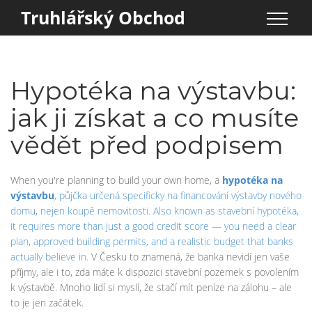
Truhlářský Obchod
Hypotéka na výstavbu:
jak ji získat a co musíte
vědět před podpisem
When you're planning to build your own home, a
hypotéka na
výstavbu
,
půjčka určená specificky na financování výstavby nového
domu, nejen koupě nemovitosti
. Also known as
stavební hypotéka
,
it requires more than just a good credit score — you need a clear
plan, approved building permits, and a realistic budget that banks
actually believe in.
V Česku to znamená, že banka nevidí jen vaše
příjmy, ale i to, zda máte k dispozici stavební pozemek s povolením
k výstavbě. Mnoho lidí si myslí, že stačí mít peníze na zálohu – ale
to je jen začátek.