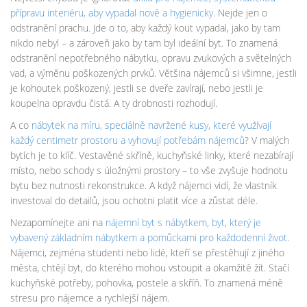
přípravu interiéru, aby vypadal nově a hygienicky
. Nejde jen o
odstranění prachu. Jde o to, aby každý kout vypadal, jako by tam
nikdo nebyl – a zároveň jako by tam byl ideální byt. To znamená
odstranění nepotřebného nábytku, opravu zvukových a světelných
vad, a výměnu poškozených prvků. Většina nájemců si všimne, jestli
je kohoutek poškozený, jestli se dveře zavírají, nebo jestli je
koupelna opravdu čistá. A ty drobnosti rozhodují.
A co
nábytek na míru
,
speciálně navržené kusy, které využívají
každý centimetr prostoru a vyhovují potřebám nájemců
? V malých
bytích je to klíč. Vestavěné skříně, kuchyňské linky, které nezabírají
místo, nebo schody s úložnými prostory – to vše zvyšuje hodnotu
bytu bez nutnosti rekonstrukce. A když nájemci vidí, že vlastník
investoval do detailů, jsou ochotni platit více a zůstat déle.
Nezapomínejte ani na
nájemní byt s nábytkem
,
byt, který je
vybavený základním nábytkem a pomůckami pro každodenní život
.
Nájemci, zejména studenti nebo lidé, kteří se přestěhují z jiného
města, chtějí byt, do kterého mohou vstoupit a okamžitě žít. Stačí
kuchyňské potřeby, pohovka, postele a skříň. To znamená méně
stresu pro nájemce a rychlejší nájem.