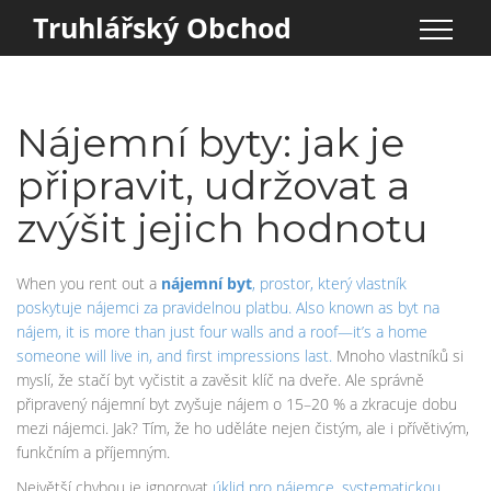
Truhlářský Obchod
Nájemní byty: jak je
připravit, udržovat a
zvýšit jejich hodnotu
When you rent out a
nájemní byt
,
prostor, který vlastník
poskytuje nájemci za pravidelnou platbu
. Also known as
byt na
nájem
, it is more than just four walls and a roof—it’s a home
someone will live in, and first impressions last.
Mnoho vlastníků si
myslí, že stačí byt vyčistit a zavěsit klíč na dveře. Ale správně
připravený nájemní byt zvyšuje nájem o 15–20 % a zkracuje dobu
mezi nájemci. Jak? Tím, že ho uděláte nejen čistým, ale i přívětivým,
funkčním a příjemným.
Největší chybou je ignorovat
úklid pro nájemce
,
systematickou