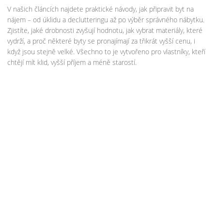
V našich článcích najdete praktické návody, jak připravit byt na
nájem – od úklidu a declutteringu až po výběr správného nábytku.
Zjistíte, jaké drobnosti zvyšují hodnotu, jak vybrat materiály, které
vydrží, a proč některé byty se pronajímají za třikrát vyšší cenu, i
když jsou stejně velké. Všechno to je vytvořeno pro vlastníky, kteří
chtějí mít klid, vyšší příjem a méně starostí.