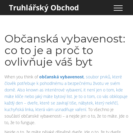
Truhlářský Obchod
Občanská vybavenost:
co to je a proč to
ovlivňuje váš byt
When you think of
občanská vybavenost
,
soubor prvků, které
člověk potřebuje k pohodlnému a bezpečnému životu ve svém
domě
. Also known as
interiérové vybavení
, it
není jen o tom, kde
máte klíče nebo jaký máte bytový list. Je to o tom, co vás obklopuje
každý den – dveře, které se zavírají tiše, nábytek, který nekřičí,
kuchyňská linka, která vám usnadňuje vaření
.
To všechno je
součástí občanské vybavenosti – a nejde jen o to, že to máte. Jde o
to, že to funguje.
Nejde o to, že máte nějaké dřevěné dveře. Jde o to, že ty dveře