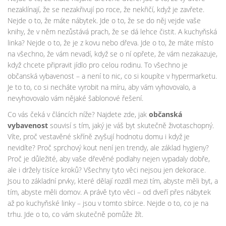
nezaklínají, že se nezakřivují po roce, že nekřičí, když je zavřete.
Nejde o to, že máte nábytek. Jde o to, že se do něj vejde vaše
knihy, že v něm nezůstává prach, že se dá lehce čistit. A kuchyňská
linka? Nejde o to, že je z kovu nebo dřeva. Jde o to, že máte místo
na všechno, že vám nevadí, když se o ní opřete, že vám nezakazuje,
když chcete připravit jídlo pro celou rodinu. To všechno je
občanská vybavenost – a není to nic, co si koupíte v hypermarketu.
Je to to, co si necháte vyrobit na míru, aby vám vyhovovalo, a
nevyhovovalo vám nějaké šablonové řešení.
Co vás čeká v článcích níže? Najdete zde, jak
občanská
vybavenost
souvisí s tím, jaký je váš byt skutečně životaschopný.
Víte, proč vestavěné skříně zvyšují hodnotu domu i když je
nevidíte? Proč sprchový kout není jen trendy, ale základ hygieny?
Proč je důležité, aby vaše dřevěné podlahy nejen vypadaly dobře,
ale i držely tisíce kroků? Všechny tyto věci nejsou jen dekorace.
Jsou to základní prvky, které dělají rozdíl mezi tím, abyste měli byt, a
tím, abyste měli domov. A právě tyto věci – od dveří přes nábytek
až po kuchyňské linky – jsou v tomto sbírce. Nejde o to, co je na
trhu. Jde o to, co vám skutečně pomůže žít.