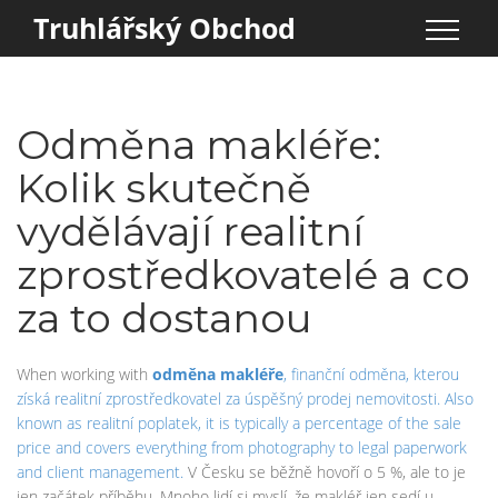
Truhlářský Obchod
Odměna makléře:
Kolik skutečně
vydělávají realitní
zprostředkovatelé a co
za to dostanou
When working with
odměna makléře
,
finanční odměna, kterou
získá realitní zprostředkovatel za úspěšný prodej nemovitosti
. Also
known as
realitní poplatek
, it is typically a percentage of the sale
price and covers everything from photography to legal paperwork
and client management.
V Česku se běžně hovoří o 5 %, ale to je
jen začátek příběhu. Mnoho lidí si myslí, že makléř jen sedí u