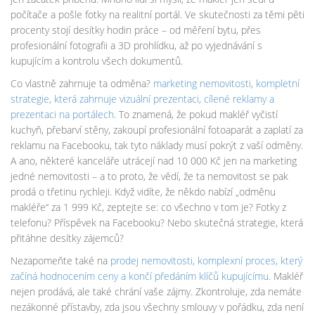
počítače a pošle fotky na realitní portál. Ve skutečnosti za těmi pěti
procenty stojí desítky hodin práce – od měření bytu, přes
profesionální fotografii a 3D prohlídku, až po vyjednávání s
kupujícím a kontrolu všech dokumentů.
Co vlastně zahrnuje ta odměna?
marketing nemovitosti
,
kompletní
strategie, která zahrnuje vizuální prezentaci, cílené reklamy a
prezentaci na portálech
.
To znamená, že pokud makléř vyčistí
kuchyň, přebarví stěny, zakoupí profesionální fotoaparát a zaplatí za
reklamu na Facebooku, tak tyto náklady musí pokrýt z vaší odměny.
A ano, některé kanceláře utrácejí nad 10 000 Kč jen na marketing
jedné nemovitosti – a to proto, že vědí, že ta nemovitost se pak
prodá o třetinu rychleji. Když vidíte, že někdo nabízí „odměnu
makléře“ za 1 999 Kč, zeptejte se: co všechno v tom je? Fotky z
telefonu? Příspěvek na Facebooku? Nebo skutečná strategie, která
přitáhne desítky zájemců?
Nezapomeňte také na
prodej nemovitosti
,
komplexní proces, který
začíná hodnocením ceny a končí předáním klíčů kupujícímu
.
Makléř
nejen prodává, ale také chrání vaše zájmy. Zkontroluje, zda nemáte
nezákonné přístavby, zda jsou všechny smlouvy v pořádku, zda není