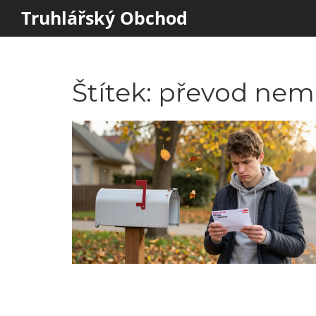
Truhlářský Obchod
Štítek: převod nem