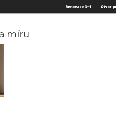
Renovace 3+1
Otvor p
na míru