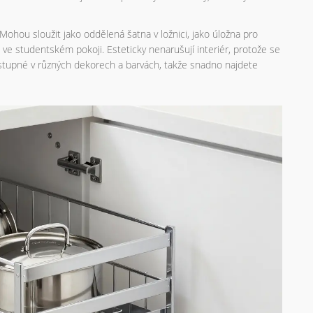
 Mohou sloužit jako oddělená šatna v ložnici, jako úložna pro
 ve studentském pokoji. Esteticky nenarušují interiér, protože se
ostupné v různých dekorech a barvách, takže snadno najdete