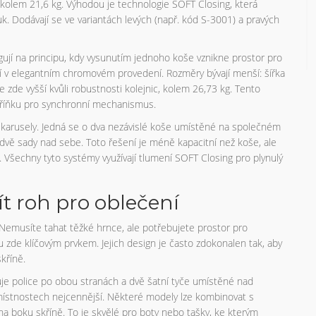
olem 21,6 kg. Výhodou je technologie SOFT Closing, která
uk. Dodávají se ve variantách levých (např. kód S-3001) a pravých
ngují na principu, kdy vysunutím jednoho koše vznikne prostor pro
ají v elegantním chromovém provedení. Rozměry bývají menší: šířka
e vyšší kvůli robustnosti kolejnic, kolem 26,73 kg. Tento
kříňku pro synchronní mechanismus.
 karusely. Jedná se o dva nezávislé koše umístěné na společném
vě sady nad sebe. Toto řešení je méně kapacitní než koše, ale
. Všechny tyto systémy využívají tlumení SOFT Closing pro plynulý
ít roh pro oblečení
. Nemusíte tahat těžké hrnce, ale potřebujete prostor pro
 zde klíčovým prvkem. Jejich design je často zdokonalen tak, aby
kříně.
uje police po obou stranách a dvě šatní tyče umístěné nad
h místnostech nejcennější. Některé modely lze kombinovat s
na boku skříně. To je skvělé pro boty nebo tašky, ke kterým