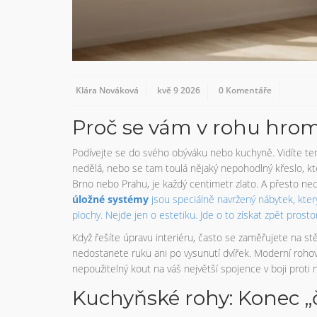
Klára Nováková
kvě 9 2026
0 Komentáře
Proč se vám v rohu hro
Podívejte se do svého obýváku nebo kuchyně. Vidíte te
nedělá, nebo se tam toulá nějaký nepohodlný křeslo, kte
Brno nebo Prahu, je každý centimetr zlato. A přesto ne
úložné systémy
jsou
speciálně navržený nábytek, kter
plochy
. Nejde jen o estetiku. Jde o to získat zpět prostor
Když řešíte úpravu interiéru, často se zaměřujete na s
nedostanete ruku ani po vysunutí dvířek. Moderní roho
nepoužitelný kout na váš největší spojence v boji proti
Kuchyňské rohy: Konec „č