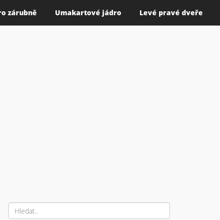
ro zárubně
Umakartové jádro
Levé pravé dveře