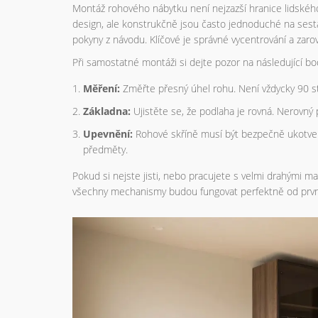
Montáž rohového nábytku není nejzazší hranice lidského 
design, ale konstrukčně jsou často jednoduché na sestav
pokyny z návodu. Klíčové je správné vycentrování a zaro
Při samostatné montáži si dejte pozor na následující bo
Měření:
Změřte přesný úhel rohu. Není vždycky 90 s
Základna:
Ujistěte se, že podlaha je rovná. Nerovný
Upevnění:
Rohové skříně musí být bezpečně ukotven
předměty.
Pokud si nejste jisti, nebo pracujete s velmi drahými mate
všechny mechanismy budou fungovat perfektně od první