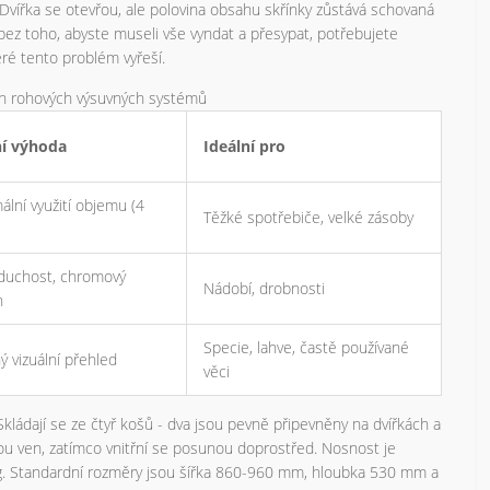
 Dvířka se otevřou, ale polovina obsahu skřínky zůstává schovaná
z toho, abyste museli vše vyndat a přesypat, potřebujete
eré tento problém vyřeší.
h rohových výsuvných systémů
ní výhoda
Ideální pro
lní využití objemu (4
Těžké spotřebiče, velké zásoby
duchost, chromový
Nádobí, drobnosti
n
Specie, lahve, častě používané
 vizuální přehled
věci
ládají se ze čtyř košů - dva jsou pevně připevněny na dvířkách a
jdou ven, zatímco vnitřní se posunou doprostřed. Nosnost je
 kg. Standardní rozměry jsou šířka 860-960 mm, hloubka 530 mm a