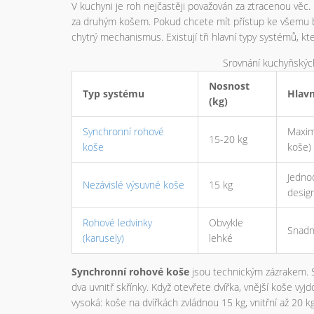
V kuchyni je roh nejčastěji považován za ztracenou věc.
za druhým košem. Pokud chcete mít přístup ke všemu be
chytrý mechanismus. Existují tři hlavní typy systémů, kt
Srovnání kuchyňskýc
Nosnost
Typ systému
Hlav
(kg)
Synchronní rohové
Maximá
15-20 kg
koše
koše)
Jedno
Nezávislé výsuvné koše
15 kg
desig
Rohové ledvinky
Obvykle
Snadný
(karusely)
lehké
Synchronní rohové koše
jsou technickým zázrakem. Sk
dva uvnitř skřínky. Když otevřete dvířka, vnější koše vy
vysoká: koše na dvířkách zvládnou 15 kg, vnitřní až 20