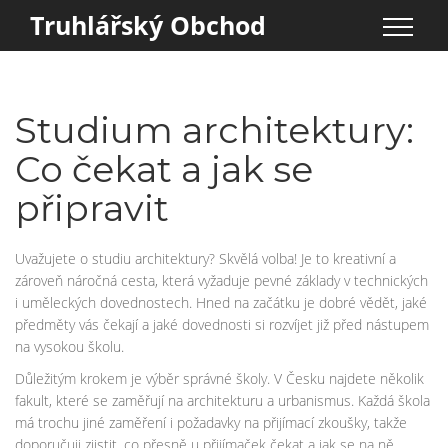
Truhlářský Obchod
Studium architektury:
Co čekat a jak se
připravit
Uvažujete o studiu architektury? Skvělá volba! Je to kreativní a
zároveň náročná cesta, která vyžaduje pevné základy v technických
i uměleckých dovednostech. Hned na začátku je dobré vědět, jaké
předměty vás čekají a jaké dovednosti si rozvíjet již před nástupem
na vysokou školu.
Důležitým krokem je výběr správné školy. V Česku najdete několik
fakult, které se zaměřují na architekturu a urbanismus. Každá škola
má trochu jiné zaměření i požadavky na přijímací zkoušky, takže
doporučuji zjistit, co přesně u přijímaček čekat a jak se na ně