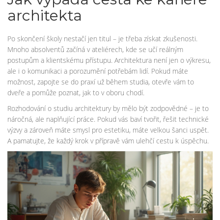
architekta
Po skončení školy nestačí jen titul – je třeba získat zkušenosti.
Mnoho absolventů začíná v ateliérech, kde se učí reálným
postupům a klientskému přístupu. Architektura není jen o výkresu,
ale i o komunikaci a porozumění potřebám lidí. Pokud máte
možnost, zapojte se do praxí už během studia, otevře vám to
dveře a pomůže poznat, jak to v oboru chodí.
Rozhodování o studiu architektury by mělo být zodpovědné – je to
náročná, ale naplňující práce. Pokud vás baví tvořit, řešit technické
výzvy a zároveň máte smysl pro estetiku, máte velkou šanci uspět.
A pamatujte, že každý krok v přípravě vám ulehčí cestu k úspěchu.