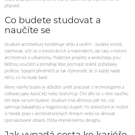
připravit.
Co budete studovat a
naučíte se
Studium architektury kombinuje vědu a umění – budete kreslit,
navrhovat, učit se o konstrukcích a materiálech, ale taky o historii
architektury a urbanismu. Praktické projekty a workshopy jsou
běžnou součástí a pomáhají lépe pochopit reálné požadavky
profese. Spojení předmětů je tak různorodé, že si každý najde
něco, co ho bude bavit.
Mimo návrhy budov je důležité umět pracovat s technologiemi a
softwary jako AutoCAD nebo SketchUp. Čím dřív se s nimi naučíte,
tím lépe na tom budete. Studium trvá většinou pět let, což
zahrnuje bakalářský a magisterský stupeň. Po dokončení je možné
si hledat praxi v architektonických firmách nebo se věnovat
specializované oblasti, třeba interiérovému designu.
Jak vypadá cesta ke kariéře