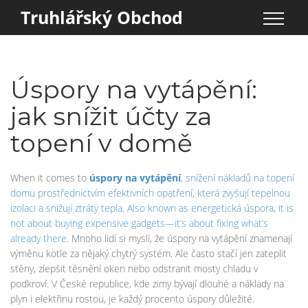
Truhlářský Obchod
Úspory na vytápění:
jak snížit účty za
topení v domě
When it comes to
úspory na vytápění
,
snížení nákladů na topení
domu prostřednictvím efektivních opatření, která zvyšují tepelnou
izolaci a snižují ztráty tepla
. Also known as
energetická úspora
, it is
not about buying expensive gadgets—it’s about fixing what’s
already there.
Mnoho lidí si myslí, že úspory na vytápění znamenají
výměnu kotle za nějaký chytrý systém. Ale často stačí jen zateplit
stěny, zlepšit těsnění oken nebo odstranit mosty chladu v
podkroví. V České republice, kde zimy bývají dlouhé a náklady na
plyn i elektřinu rostou, je každý procento úspory důležité.