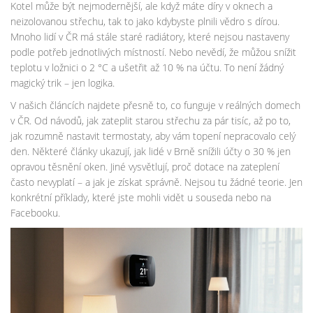
Kotel může být nejmodernější, ale když máte díry v oknech a
neizolovanou střechu, tak to jako kdybyste plnili vědro s dírou.
Mnoho lidí v ČR má stále staré radiátory, které nejsou nastaveny
podle potřeb jednotlivých místností. Nebo nevědí, že můžou snížit
teplotu v ložnici o 2 °C a ušetřit až 10 % na účtu. To není žádný
magický trik – jen logika.
V našich článcích najdete přesně to, co funguje v reálných domech
v ČR. Od návodů, jak zateplit starou střechu za pár tisíc, až po to,
jak rozumně nastavit termostaty, aby vám topení nepracovalo celý
den. Některé články ukazují, jak lidé v Brně snížili účty o 30 % jen
opravou těsnění oken. Jiné vysvětlují, proč dotace na zateplení
často nevyplatí – a jak je získat správně. Nejsou tu žádné teorie. Jen
konkrétní příklady, které jste mohli vidět u souseda nebo na
Facebooku.