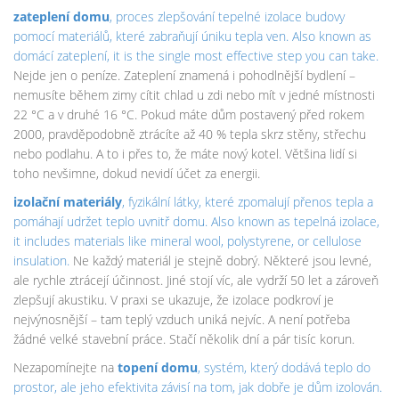
zateplení domu
,
proces zlepšování tepelné izolace budovy
pomocí materiálů, které zabraňují úniku tepla ven
. Also known as
domácí zateplení
, it is the single most effective step you can take.
Nejde jen o peníze. Zateplení znamená i pohodlnější bydlení –
nemusíte během zimy cítit chlad u zdi nebo mít v jedné místnosti
22 °C a v druhé 16 °C. Pokud máte dům postavený před rokem
2000, pravděpodobně ztrácíte až 40 % tepla skrz stěny, střechu
nebo podlahu. A to i přes to, že máte nový kotel. Většina lidí si
toho nevšimne, dokud nevidí účet za energii.
izolační materiály
,
fyzikální látky, které zpomalují přenos tepla a
pomáhají udržet teplo uvnitř domu
. Also known as
tepelná izolace
,
it includes materials like mineral wool, polystyrene, or cellulose
insulation.
Ne každý materiál je stejně dobrý. Některé jsou levné,
ale rychle ztrácejí účinnost. Jiné stojí víc, ale vydrží 50 let a zároveň
zlepšují akustiku. V praxi se ukazuje, že izolace podkroví je
nejvýnosnější – tam teplý vzduch uniká nejvíc. A není potřeba
žádné velké stavební práce. Stačí několik dní a pár tisíc korun.
Nezapomínejte na
topení domu
,
systém, který dodává teplo do
prostor, ale jeho efektivita závisí na tom, jak dobře je dům izolován
.