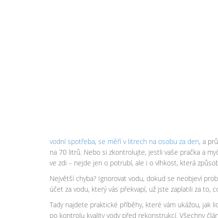
vodní spotřeba
,
se měří v litrech na osobu za den
, a pr
na 70 litrů. Nebo si zkontrolujte, jestli vaše pračka a
ve zdi – nejde jen o potrubí, ale i o vlhkost, která způso
Největší chyba? Ignorovat vodu, dokud se neobjeví probl
účet za vodu, který vás překvapí, už jste zaplatili za to, c
Tady najdete praktické příběhy, které vám ukážou, jak 
po kontrolu kvality vody před rekonstrukcí. Všechny článk