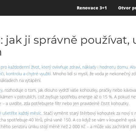
Renovace 3+1
Otvor p
jak ji správně používat,
m
j pro každodenní život, který ovlivňuje zdraví, náklady i hodnotu domu
. Al
i, kontrolu a chytré využití
.
Mnoho lidí si myslí, že voda je nekonečný zdr
 nákladech na vytápění.
ty
, rozhoduje o tom, jak dlouho vydrží vaše kohoutky, pračky nebo kávovar
 kámen v potrubích, což zvyšuje spotřebu energie až o 15 %. A pokud ne
 – a uvidíte, zda potřebujete filtr nebo jen pravidelně čistit kohoutky.
ré ušetříte každý měsíc
. Stačí vyměnit starý štěrbový kohoutek za nový s 
ha spotřebuje 40 litrů, plná vaně 150. A co když se vám v koupelně vys
ého senzoru úniku stojí méně než 2 000 Kč – a může vás zachránit před