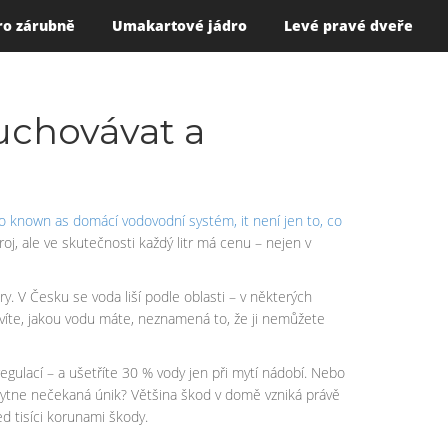
ro zárubně
Umakartové jádro
Levé pravé dveře
 uchovávat a
so known as
domácí vodovodní systém
, it
není jen to, co
oj, ale ve skutečnosti každý litr má cenu – nejen v
y. V Česku se voda liší podle oblasti – v některých
víte, jakou vodu máte, neznamená to, že ji nemůžete
regulací – a ušetříte 30 % vody jen při mytí nádobí. Nebo
kytne nečekaná únik? Většina škod v domě vzniká právě
 tisíci korunami škody.