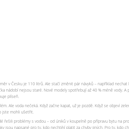
ůměr v Česku je 110 litrů. Ale stačí změnit pár návyků – například nechat
 myčka nádobí nejsou staré. Nové modely spotřebují až 40 % méně vody. A
buje plíseň.
ém. Ale voda nečeká. Když začne kapat, už je pozdě. Když se objeví zelen
o jste mohli ušetřit.
lidé řešili problémy s vodou – od úniků v koupelně po přípravu bytu na 
y jsou napsané pro ty, kdo nechtějí platit za chyby jiných. Pro ty, kdo ch