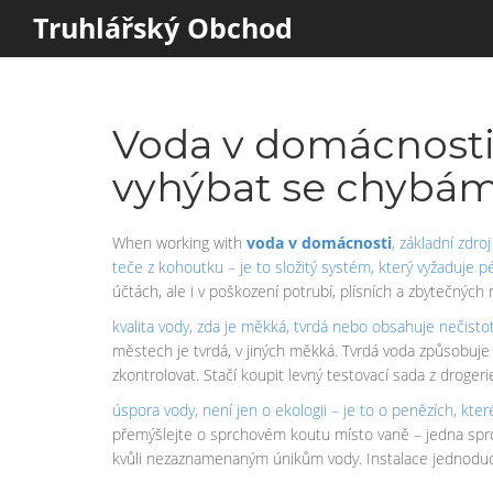
Truhlářský Obchod
Voda v domácnosti: 
vyhýbat se chybá
When working with
voda v domácnosti
,
základní zdro
teče z kohoutku – je to složitý systém, který vyžaduje péč
účtách, ale i v poškození potrubí, plísních a zbytečných
kvalita vody
,
zda je měkká, tvrdá nebo obsahuje nečisto
městech je tvrdá, v jiných měkká. Tvrdá voda způsobuje
zkontrolovat. Stačí koupit levný testovací sada z drogerie
úspora vody
,
není jen o ekologii – je to o penězích, kte
přemýšlejte o sprchovém koutu místo vaně – jedna sprc
kvůli nezaznamenaným únikům vody. Instalace jednoduch