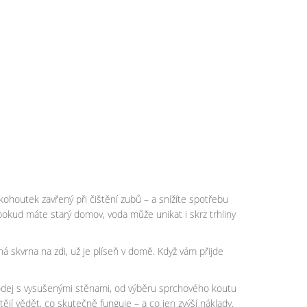
 kohoutek zavřený při čištění zubů – a snížíte spotřebu
 pokud máte starý domov, voda může unikat i skrz trhliny
á skvrna na zdi, už je plíseň v domě. Když vám přijde
prodej s vysušenými stěnami, od výběru sprchového koutu
tějí vědět, co skutečně funguje – a co jen zvýší náklady.