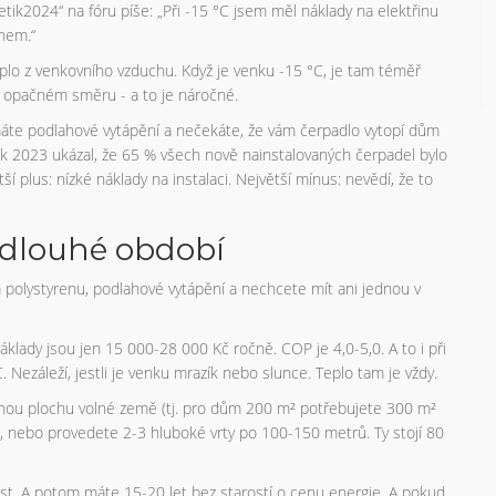
getik2024“ na fóru píše: „Při -15 °C jsem měl náklady na elektřinu
ynem.“
eplo z venkovního vzduchu. Když je venku -15 °C, je tam téměř
v opačném směru - a to je náročné.
te podlahové vytápění a nečekáte, že vám čerpadlo vytopí dům
ok 2023 ukázal, že 65 % všech nově nainstalovaných čerpadel bylo
ší plus: nízké náklady na instalaci. Největší mínus: nevědí, že to
 dlouhé období
 polystyrenu, podlahové vytápění a nechcete mít ani jednou v
áklady jsou jen 15 000-28 000 Kč ročně. COP je 4,0-5,0. A to i při
 Nezáleží, jestli je venku mrazík nebo slunce. Teplo tam je vždy.
pěnou plochu volné země (tj. pro dům 200 m² potřebujete 300 m²
, nebo provedete 2-3 hluboké vrty po 100-150 metrů. Ty stojí 80
ost. A potom máte 15-20 let bez starostí o cenu energie. A pokud