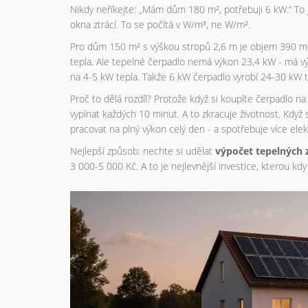
Nikdy neříkejte: „Mám dům 180 m², potřebuji 6 kW.“ To j
okna ztrácí. To se počítá v W/m³, ne W/m².
Pro dům 150 m² s výškou stropů 2,6 m je objem 390 m³
tepla. Ale tepelné čerpadlo nemá výkon 23,4 kW - má v
na 4-5 kW tepla. Takže 6 kW čerpadlo vyrobí 24-30 kW te
Proč to dělá rozdíl? Protože když si koupíte čerpadlo n
vypínat každých 10 minut. A to zkracuje životnost. Kdy
pracovat na plný výkon celý den - a spotřebuje více elek
Nejlepší způsob: nechte si udělat
výpočet tepelných 
3 000-5 000 Kč. A to je nejlevnější investice, kterou kdy