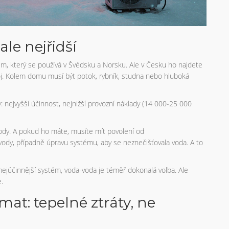
ale nejřidší
tém, který se používá v Švédsku a Norsku. Ale v Česku ho najdete
roj. Kolem domu musí být potok, rybník, studna nebo hluboká
 nejvyšší účinnost, nejnižší provozní náklady (14 000-25 000
ody. A pokud ho máte, musíte mít povolení od
ody, případně úpravu systému, aby se neznečišťovala voda. A to
júčinnější systém, voda-voda je téměř dokonalá volba. Ale
e.
at: tepelné ztráty, ne