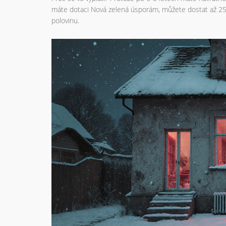
máte dotaci Nová zelená úsporám, můžete dostat až 250 
polovinu.