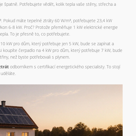
e špatně. Potřebujete vědět, kolik tepla vaše stěny, střecha a
. Pokud máte tepelné ztráty 60 W/m³, potřebujete 23,4 kW
ýkon 6-8 kW. Proč? Protože přeměňuje 1 kW elektrické energie
pla. To je přesně to, co potřebujete.
a 10 kW pro dům, který potřebuje jen 5 kW, bude se zapínat a
ž si koupíte čerpadlo na 4 kW pro dům, který potřebuje 7 kW, bude
třiny, než byste potřebovali s plynem.
ztrát
odborníkem s certifikací energetického specialisty. To stojí
 uděláte.