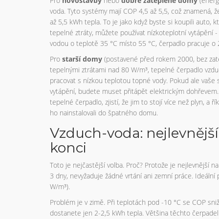
Pro
novostavby
nebo
dobře zateplené domy
(energ
voda. Tyto systémy mají COP 4,5 až 5,5, což znamená, ž
až 5,5 kWh tepla. To je jako když byste si koupili auto, 
tepelné ztráty, můžete používat nízkoteplotní vytápění -
vodou o teplotě 35 °C místo 55 °C, čerpadlo pracuje o 
Pro
starší domy
(postavené před rokem 2000, bez zate
tepelnými ztrátami nad 80 W/m³, tepelné čerpadlo vzd
pracovat s nízkou teplotou topné vody. Pokud ale vaše
vytápění, budete muset přitápět elektrickým dohřevem. 
tepelné čerpadlo, zjistí, že jim to stojí více než plyn, a 
ho nainstalovali do špatného domu.
Vzduch-voda: nejlevnější
konci
Toto je nejčastější volba. Proč? Protože je nejlevnější 
3 dny, nevyžaduje žádné vrtání ani zemní práce. Ideáln
W/m³).
Problém je v zimě. Při teplotách pod -10 °C se COP sni
dostanete jen 2-2,5 kWh tepla. Většina těchto čerpadel 