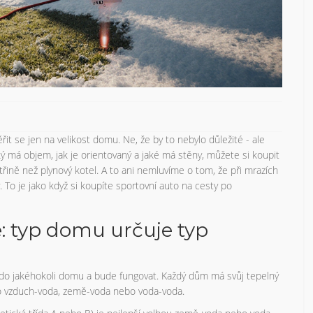
it se jen na velikost domu. Ne, že by to nebylo důležité - ale
ý má objem, jak je orientovaný a jaké má stěny, můžete si koupit
řině než plynový kotel. A to ani nemluvíme o tom, že při mrazích
o je jako když si koupíte sportovní auto na cesty po
: typ domu určuje typ
t do jakéhokoli domu a bude fungovat. Každý dům má svůj tepelný
pro vzduch-voda, země-voda nebo voda-voda.