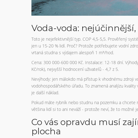
Voda-voda: nejúčinnější, 
Toto je nejefektivnější typ. COP 4,5-5,5. Prověřený sys
jen u 15-20 % lidí. Proč? Protože potřebujete vodní zd
vrtaná studna s výdajem alespoň 1 m³/hod.
Cena: 300 000-600 000 Kč. Instalace: 12-18 dní. Výhody:
Kč/rok), nejvyšší hodnocení uživatelů - 4,7 z 5.
Nevýhody: jen málokdo má přístup k vhodnému zdroji v
vodohospodářského úřadu. To znamená analýzu kvality v
je další náklad.
Pokud máte rybník nebo studnu na pozemku a chcete ne
většina lidí si to ani neváží - protože neví, že to možné j
Co vás opravdu musí zajím
plocha