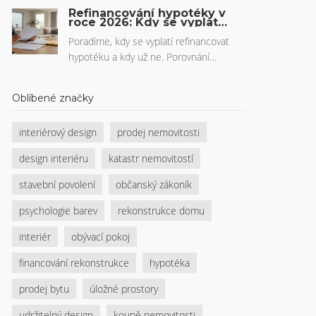
dveře. Čtenáři se dozví různé tipy a
Refinancování hypotéky v
triky, které jim pomohou správně
roce 2026: Kdy se vyplatí
změnit banku a ušetřit
identifikovat typ dveří, a také si ujasní,
Poradíme, kdy se vyplatí refinancovat
jaké faktory brát v úvahu při výběru a
hypotéku a kdy už ne. Porovnání
montáži dveří.
nákladů, postupu i rizik pro rok 2026.
Oblíbené značky
interiérový design
prodej nemovitosti
design interiéru
katastr nemovitostí
stavební povolení
občanský zákoník
psychologie barev
rekonstrukce domu
interiér
obývací pokoj
financování rekonstrukce
hypotéka
prodej bytu
úložné prostory
udržitelný design
koupě nemovitosti