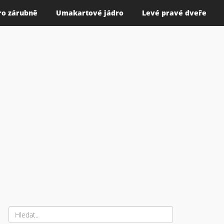
ro zárubně
Umakartové jádro
Levé pravé dveře