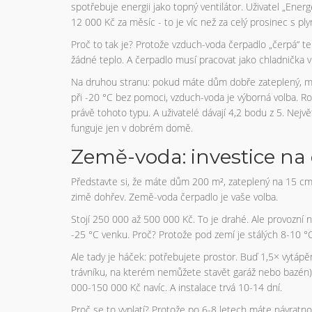
spotřebuje energii jako topný ventilátor. Uživatel „Ener
12 000 Kč za měsíc - to je víc než za celý prosinec s pl
Proč to tak je? Protože vzduch-voda čerpadlo „čerpá“ t
žádné teplo. A čerpadlo musí pracovat jako chladnička 
Na druhou stranu: pokud máte dům dobře zateplený, má
při -20 °C bez pomoci, vzduch-voda je výborná volba. R
právě tohoto typu. A uživatelé dávají 4,2 bodu z 5. Největ
funguje jen v dobrém domě.
Země-voda: investice na
Představte si, že máte dům 200 m², zateplený na 15 cm
zimě dohřev. Země-voda čerpadlo je vaše volba.
Stojí 250 000 až 500 000 Kč. To je drahé. Ale provozní n
-25 °C venku. Proč? Protože pod zemí je stálých 8-10 °C.
Ale tady je háček: potřebujete prostor. Buď 1,5× vytá
trávníku, na kterém nemůžete stavět garáž nebo bazén)
000-150 000 Kč navíc. A instalace trvá 10-14 dní.
Proč se to vyplatí? Protože po 6-8 letech máte návratn