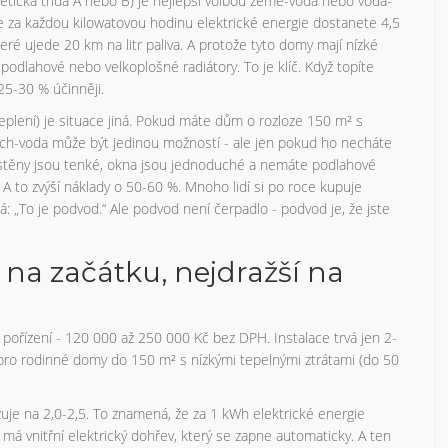
etická třída A nebo B) je nejlepší volbou země-voda nebo voda-
e za každou kilowatovou hodinu elektrické energie dostanete 4,5
které ujede 20 km na litr paliva. A protože tyto domy mají nízké
 podlahové nebo velkoplošné radiátory. To je klíč. Když topíte
25-30 % účinněji.
plení) je situace jiná. Pokud máte dům o rozloze 150 m² s
uch-voda může být jedinou možností - ale jen pokud ho necháte
 stěny jsou tenké, okna jsou jednoduché a nemáte podlahové
A to zvýší náklady o 50-60 %. Mnoho lidí si po roce kupuje
říká: „To je podvod.“ Ale podvod není čerpadlo - podvod je, že jste
 na začátku, nejdražší na
na pořízení - 120 000 až 250 000 Kč bez DPH. Instalace trvá jen 2-
í pro rodinné domy do 150 m² s nízkými tepelnými ztrátami (do 50
žuje na 2,0-2,5. To znamená, že za 1 kWh elektrické energie
má vnitřní elektrický dohřev, který se zapne automaticky. A ten