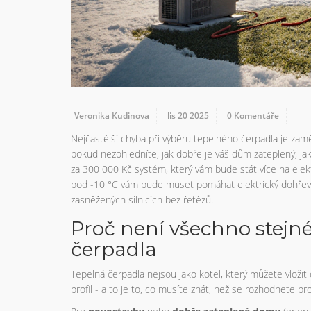
Veronika Kudinova
lis 20 2025
0 Komentáře
Nejčastější chyba při výběru tepelného čerpadla je zaměř
pokud nezohledníte, jak dobře je váš dům zateplený, jak
za 300 000 Kč systém, který vám bude stát více na elekt
pod -10 °C vám bude muset pomáhat elektrický dohřev. T
zasněžených silnicích bez řetězů.
Proč není všechno stejné
čerpadla
Tepelná čerpadla nejsou jako kotel, který můžete vloži
profil - a to je to, co musíte znát, než se rozhodnete 