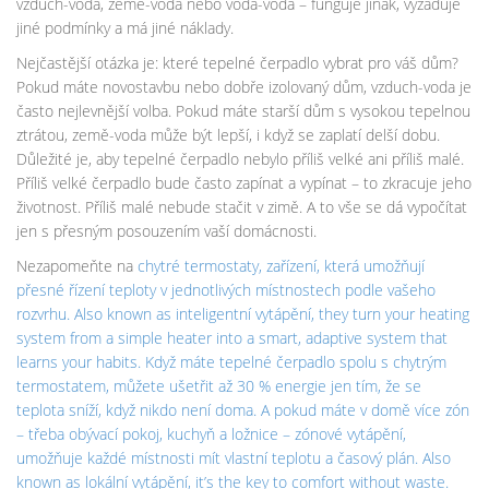
vzduch-voda, země-voda nebo voda-voda – funguje jinak, vyžaduje
jiné podmínky a má jiné náklady.
Nejčastější otázka je: které tepelné čerpadlo vybrat pro váš dům?
Pokud máte novostavbu nebo dobře izolovaný dům, vzduch-voda je
často nejlevnější volba. Pokud máte starší dům s vysokou tepelnou
ztrátou, země-voda může být lepší, i když se zaplatí delší dobu.
Důležité je, aby tepelné čerpadlo nebylo příliš velké ani příliš malé.
Příliš velké čerpadlo bude často zapínat a vypínat – to zkracuje jeho
životnost. Příliš malé nebude stačit v zimě. A to vše se dá vypočítat
jen s přesným posouzením vaší domácnosti.
Nezapomeňte na
chytré termostaty
,
zařízení, která umožňují
přesné řízení teploty v jednotlivých místnostech podle vašeho
rozvrhu
. Also known as
inteligentní vytápění
, they turn your heating
system from a simple heater into a smart, adaptive system that
learns your habits. Když máte tepelné čerpadlo spolu s chytrým
termostatem, můžete ušetřit až 30 % energie jen tím, že se
teplota sníží, když nikdo není doma. A pokud máte v domě více zón
– třeba obývací pokoj, kuchyň a ložnice –
zónové vytápění
,
umožňuje každé místnosti mít vlastní teplotu a časový plán
. Also
known as
lokální vytápění
, it’s the key to comfort without waste.