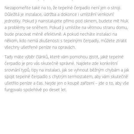
Nezapomeňte také na to, že tepelné čerpadlo není jen o stroji.
Důležitá je instalace, údržba a dokonce i umístění venkovní
jednotky. Pokud ji nainstalujete přímo pod oknem, budete mít hluk
a problémy se sněhem. Pokud ji umístíte na větrnou stranu domu,
bude pracovat méně efektivně. A pokud necháte instalaci na
někom, kdo nemá zkušenosti s tepelnými čerpadly, můžete ztratit
všechny ušetřené peníze na opravách.
Tady máte výběr článků, které vám pomohou zjistit, jaké tepelné
čerpadlo je pro vás skutečně správné. Najdete zde konkrétní
srovnání typů, tipy na instalaci, jak se vyhnout běžným chybám a jak
spojit tepelné čerpadlo s chytrým termostatem, aby vám skutečně
ušetřilo peníze a čas. Nejde jen o koupě zařízení – jde o to, aby vše
fungovalo spolehlivě po deset let.