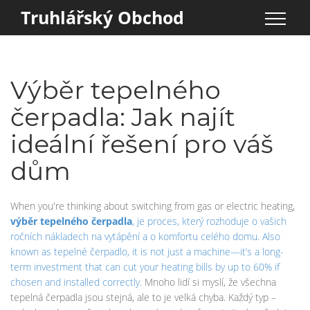
Truhlářský Obchod
Výběr tepelného
čerpadla: Jak najít
ideální řešení pro váš
dům
When you're thinking about switching from gas or electric heating,
výběr tepelného čerpadla
,
je proces, který rozhoduje o vašich
ročních nákladech na vytápění a o komfortu celého domu
. Also
known as
tepelné čerpadlo
, it is not just a machine—it’s a long-
term investment that can cut your heating bills by up to 60% if
chosen and installed correctly.
Mnoho lidí si myslí, že všechna
tepelná čerpadla jsou stejná, ale to je velká chyba. Každý typ –