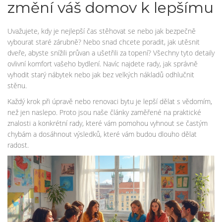
změní váš domov k lepšímu
Uvažujete, kdy je nejlepší čas stěhovat se nebo jak bezpečně
vybourat staré zárubně? Nebo snad chcete poradit, jak utěsnit
dveře, abyste snížili průvan a ušetřili za topení? Všechny tyto detaily
ovlivní komfort vašeho bydlení. Navíc najdete rady, jak správně
vyhodit starý nábytek nebo jak bez velkých nákladů odhlučnit
stěnu.
Každý krok při úpravě nebo renovaci bytu je lepší dělat s vědomím,
než jen naslepo. Proto jsou naše články zaměřené na praktické
znalosti a konkrétní rady, které vám pomohou vyhnout se častým
chybám a dosáhnout výsledků, které vám budou dlouho dělat
radost.