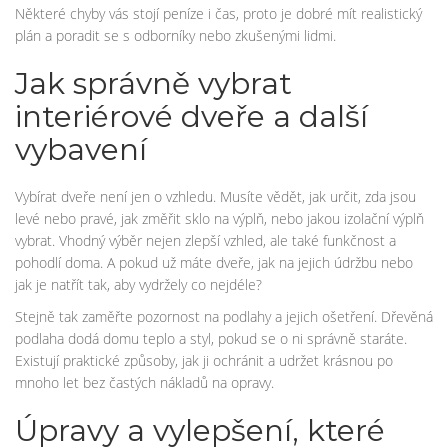
Některé chyby vás stojí peníze i čas, proto je dobré mít realistický
plán a poradit se s odborníky nebo zkušenými lidmi.
Jak správně vybrat
interiérové dveře a další
vybavení
Vybírat dveře není jen o vzhledu. Musíte vědět, jak určit, zda jsou
levé nebo pravé, jak změřit sklo na výplň, nebo jakou izolační výplň
vybrat. Vhodný výběr nejen zlepší vzhled, ale také funkčnost a
pohodlí doma. A pokud už máte dveře, jak na jejich údržbu nebo
jak je natřít tak, aby vydržely co nejdéle?
Stejně tak zaměřte pozornost na podlahy a jejich ošetření. Dřevěná
podlaha dodá domu teplo a styl, pokud se o ni správně staráte.
Existují praktické způsoby, jak ji ochránit a udržet krásnou po
mnoho let bez častých nákladů na opravy.
Úpravy a vylepšení, které