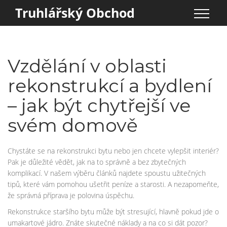
Truhlářský Obchod
Vzdělání v oblasti
rekonstrukcí a bydlení
– jak být chytřejší ve
svém domově
Chystáte se na rekonstrukci bytu nebo jen chcete vylepšit interiér?
Pak je důležité vědět, jak na to správně a bez zbytečných
komplikací. V našem výběru článků najdete spoustu užitečných
tipů, které vám pomohou ušetřit peníze a starosti. A nezapomeňte,
že správná příprava je polovina úspěchu.
Rekonstrukce staršího bytu může být stresující, hlavně pokud jde o
umakartové jádro. Znáte skutečné náklady a na co si dát pozor?