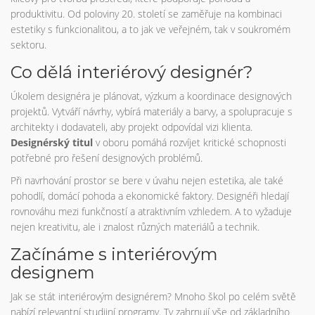
produktivitu. Od poloviny 20. století se zaměřuje na kombinaci
estetiky s funkcionalitou, a to jak ve veřejném, tak v soukromém
sektoru.
Co dělá interiérový designér?
Úkolem designéra je plánovat, výzkum a koordinace designových
projektů. Vytváří návrhy, vybírá materiály a barvy, a spolupracuje s
architekty i dodavateli, aby projekt odpovídal vizi klienta.
Designérský titul
v oboru pomáhá rozvíjet kritické schopnosti
potřebné pro řešení designových problémů.
Při navrhování prostor se bere v úvahu nejen estetika, ale také
pohodlí, domácí pohoda a ekonomické faktory. Designéři hledají
rovnováhu mezi funkčností a atraktivním vzhledem. A to vyžaduje
nejen kreativitu, ale i znalost různých materiálů a technik.
Začínáme s interiérovým
designem
Jak se stát interiérovým designérem? Mnoho škol po celém světě
nabízí relevantní studijní programy. Ty zahrnují vše od základního