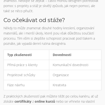
známostí. Nebojte se zeptat – často mohou designéři potřebovat
pomoc s projekty a stáž je skvělý způsob, jak nejen pomoci, ale
také se něco přiučit.
Co očekávat od stáže?
Někdy to může znamenat dlouhé hodiny kreslení, organizování
materiálů, ale i menší úkoly, které jsou však důležitou součástí
procesu. Tím vším si zlepšíte schopnost pracovat pod tlakem a
poznáte, jak vypadá denní rutina designéra.
Typ zkušenosti
Dovednosti
Přímá práce s klienty
Komunikační dovednosti
Projektové schůzky
Organizace
Fáze návrhu
Kreativita
Z praktických zkušeností pak můžete těžit po celou kariéru, ať už
získáte
certifikáty
z
online kurzů
nebo se vrhnete na vlastní