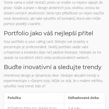
Teorie sama o sobě nestačí, proto se snažte co nejvíce zapojit do
praxe. Stáže a praxe v design ateliérech jsou skvělou cestou ke
získání cenných zkušeností. Skrze tyto příležitosti se nejen naučíte
nové dovednosti, ale také vytvoříte síť kontaktů, která vám může
pomoci později v kariéře.
Portfolio jako váš nejlepší přítel
Your portfolio is your calling card. Sbírejte své projekty a
prezentujte je profesionálně. Skvělý portfolio ukáže vaše
schopnosti a kreativitu lépe než jakýkoli životopis. Nebojte se ho
ukázat na sociálních sítích nebo profesionálních webech.
Buďte inovativní a sledujte trendy
Interiérový design je dynamický obor. Sledujte aktuální trendy a
experimentujte s různými styly. Může se stát, že v malém měřítku
vytvoříte nový trend. Kdo ví?
Položka
Odhadovaná doba
Průměrná doba pro získání titulu
3-4 roky