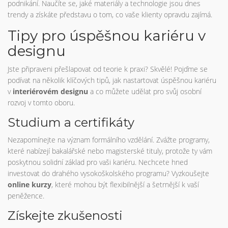
podnikání. Naučíte se, jaké materiály a technologie jsou dnes
trendy a získáte představu o tom, co vaše klienty opravdu zajímá.
Tipy pro úspěšnou kariéru v
designu
Jste připraveni přešlapovat od teorie k praxi? Skvělé! Pojďme se
podívat na několik klíčových tipů, jak nastartovat úspěšnou kariéru
v
interiérovém designu
a co můžete udělat pro svůj osobní
rozvoj v tomto oboru.
Studium a certifikáty
Nezapomínejte na význam formálního vzdělání. Zvážte programy,
které nabízejí bakalářské nebo magisterské tituly, protože ty vám
poskytnou solidní základ pro vaši kariéru. Nechcete hned
investovat do drahého vysokoškolského programu? Vyzkoušejte
online kurzy
, které mohou být flexibilnější a šetrnější k vaší
peněžence.
Získejte zkušenosti