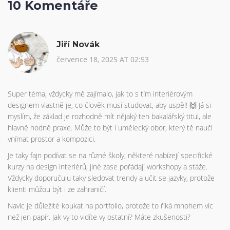
10 Komentáře
Jiří Novák
července 18, 2025 AT 02:53
Super téma, vždycky mě zajímalo, jak to s tím interiérovým
designem vlastně je, co člověk musí studovat, aby uspěl! 🙌 Já si
myslím, že základ je rozhodně mít nějaký ten bakalářský titul, ale
hlavně hodně praxe. Může to být i umělecký obor, který tě naučí
vnímat prostor a kompozici.
Je taky fajn podívat se na různé školy, některé nabízejí specifické
kurzy na design interiérů, jiné zase pořádají workshopy a stáže.
Vždycky doporučuju taky sledovat trendy a učit se jazyky, protože
klienti můžou být i ze zahraničí.
Navíc je důležité koukat na portfolio, protože to říká mnohem víc
než jen papír. Jak vy to vidíte vy ostatní? Máte zkušenosti?