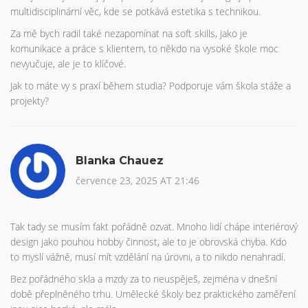
multidisciplinární věc, kde se potkává estetika s technikou.
Za mě bych radil také nezapomínat na soft skills, jako je
komunikace a práce s klientem, to někdo na vysoké škole moc
nevyučuje, ale je to klíčové.
Jak to máte vy s praxí během studia? Podporuje vám škola stáže a
projekty?
Blanka Chauez
července 23, 2025 AT 21:46
Tak tady se musím fakt pořádně ozvat. Mnoho lidí chápe interiérový
design jako pouhou hobby činnost, ale to je obrovská chyba. Kdo
to myslí vážně, musí mít vzdělání na úrovni, a to nikdo nenahradí.
Bez pořádného skla a mzdy za to neuspěješ, zejména v dnešní
době přeplněného trhu. Umělecké školy bez praktického zaměření