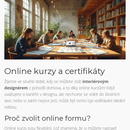
Online kurzy a certifikáty
Žijeme ve skvělé době, kdy se můžete stát
interiérovým
designérem
z pohodlí domova, a to díky online kurzům! Když
uvažujete o kariéře v designu, ale nechcete se vrátit do školních
lavic nebo si zatím nejste jistí, může být tento typ vzdělávání ideální
volbou.
Proč zvolit online formu?
Online kurzy jsou flexibilní, což znamená, že si můžete nastavit