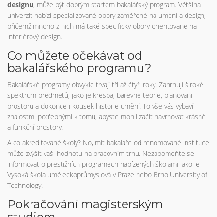
designu
, může být dobrým startem bakalářský program. Většina
univerzit nabízí specializované obory zaměřené na umění a design,
přičemž mnoho z nich má také specificky obory orientované na
interiérový design.
Co můžete očekávat od
bakalářského programu?
Bakalářské programy obvykle trvají tři až čtyři roky. Zahrnují široké
spektrum předmětů, jako je kresba, barevné teorie, plánování
prostoru a dokonce i kousek historie umění. To vše vás vybaví
znalostmi potřebnými k tomu, abyste mohli začít navrhovat krásné
a funkční prostory.
A co akreditované školy? No, mít bakaláře od renomované instituce
může zvýšit vaši hodnotu na pracovním trhu. Nezapomeňte se
informovat o prestižních programech nabízených školami jako je
Vysoká škola uměleckoprůmyslová v Praze nebo Brno University of
Technology.
Pokračování magisterským
studiem