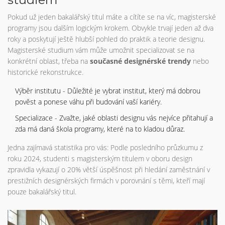
Pokud už jeden bakalářský titul máte a cítíte se na víc, magisterské
programy jsou dalším logickým krokem. Obvykle trvají jeden až dva
roky a poskytují ještě hlubší pohled do praktik a teorie designu.
Magisterské studium vám může umožnit specializovat se na
konkrétní oblast, třeba na
současné designérské trendy
nebo
historické rekonstrukce.
Výběr institutu - Důležité je vybrat institut, který má dobrou
pověst a ponese váhu při budování vaší kariéry.
Specializace - Zvažte, jaké oblasti designu vás nejvíce přitahují a
zda má daná škola programy, které na to kladou důraz.
Jedna zajímavá statistika pro vás: Podle posledního průzkumu z
roku 2024, studenti s magisterským titulem v oboru design
zpravidla vykazují o 20% větší úspěšnost při hledání zaměstnání v
prestižních designérských firmách v porovnání s těmi, kteří mají
pouze bakalářský titul.