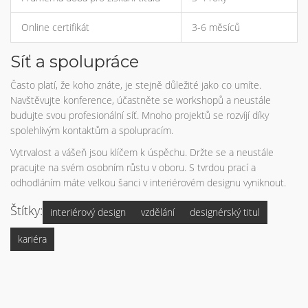
Online certifikát
3-6 měsíců
Síť a spolupráce
Často platí, že koho znáte, je stejně důležité jako co umíte.
Navštěvujte konference, účastněte se workshopů a neustále
budujte svou profesionální síť. Mnoho projektů se rozvíjí díky
spolehlivým kontaktům a spolupracím.
Vytrvalost a vášeň jsou klíčem k úspěchu. Držte se a neustále
pracujte na svém osobním růstu v oboru. S tvrdou prací a
odhodláním máte velkou šanci v interiérovém designu vyniknout.
Štítky:
interiérový design
vzdělání
designérský titul
kariéra