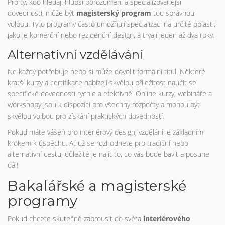
Pro ty, kdo hledají hlubší porozumění a specializovanější
dovednosti, může být
magisterský program
tou správnou
volbou. Tyto programy často umožňují specializaci na určité oblasti,
jako je komerční nebo rezidenční design, a trvají jeden až dva roky.
Alternativní vzdělávání
Ne každý potřebuje nebo si může dovolit formální titul. Některé
kratší kurzy a certifikace nabízejí skvělou příležitost naučit se
specifické dovednosti rychle a efektivně. Online kurzy, webináře a
workshopy jsou k dispozici pro všechny rozpočty a mohou být
skvělou volbou pro získání praktických dovedností.
Pokud máte vášeň pro interiérový design, vzdělání je základním
krokem k úspěchu. Ať už se rozhodnete pro tradiční nebo
alternativní cestu, důležité je najít to, co vás bude bavit a posune
dál!
Bakalářské a magisterské
programy
Pokud chcete skutečně zabrousit do světa
interiérového