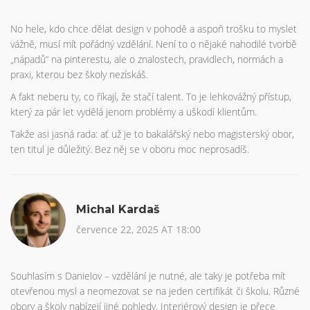
No hele, kdo chce dělat design v pohodě a aspoň trošku to myslet
vážně, musí mít pořádný vzdělání. Není to o nějaké nahodilé tvorbě
„nápadů“ na pinterestu, ale o znalostech, pravidlech, normách a
praxi, kterou bez školy nezískáš.
A fakt neberu ty, co říkají, že stačí talent. To je lehkovážný přístup,
který za pár let vydělá jenom problémy a uškodí klientům.
Takže asi jasná rada: ať už je to bakalářský nebo magisterský obor,
ten titul je důležitý. Bez něj se v oboru moc neprosadíš.
Michal Kardaš
července 22, 2025 AT 18:00
Souhlasím s Danielov – vzdělání je nutné, ale taky je potřeba mít
otevřenou mysl a neomezovat se na jeden certifikát či školu. Různé
obory a školy nabízejí jiné pohledy. Interiérový design je přece