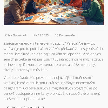
Klára Nováková
bře 13 2025
10 Komentáře
Zvažujete kariéru v interiérovém designu? Paráda! Ale jaký typ
vzdělání je pro to potřeba? Možná vás překvapí, že cesty k úspěchu
mohou být různé. Jde o to najít, co vám nejlépe sedí. V některých
zemích je třeba získat příslušný titul, zatímco jinde je možné začít s
online kurzy. Dokonce i zkušenosti z praxe a stáže mohou být
skvělým odrazovým můstkem.
V tomto průvodci vás provedeme nejrůznějšími možnostmi
vzdělání, které vedou k tomu, stát se úspěšným interiérovým
designérem. Od bakalářských a magisterských programů až po
cenově dostupné online kurzy pro každého rozpočtově omezený
nadšenec. Tak jdeme na to!
Co je interiérový design?