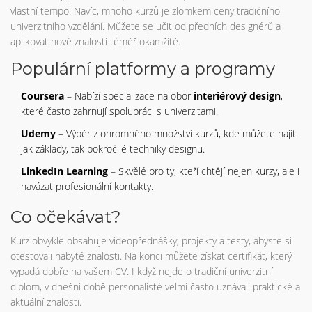
vlastní tempo. Navíc, mnoho kurzů je zlomkem ceny tradičního
univerzitního vzdělání. Můžete se učit od předních designérů a
aplikovat nové znalosti téměř okamžitě.
Populární platformy a programy
Coursera
– Nabízí specializace na obor
interiérový design
,
které často zahrnují spolupráci s univerzitami.
Udemy
– Výběr z ohromného množství kurzů, kde můžete najít
jak základy, tak pokročilé techniky designu.
LinkedIn Learning
– Skvělé pro ty, kteří chtějí nejen kurzy, ale i
navázat profesionální kontakty.
Co očekávat?
Kurz obvykle obsahuje videopřednášky, projekty a testy, abyste si
otestovali nabyté znalosti. Na konci můžete získat certifikát, který
vypadá dobře na vašem CV. I když nejde o tradiční univerzitní
diplom, v dnešní době personalisté velmi často uznávají praktické a
aktuální znalosti.