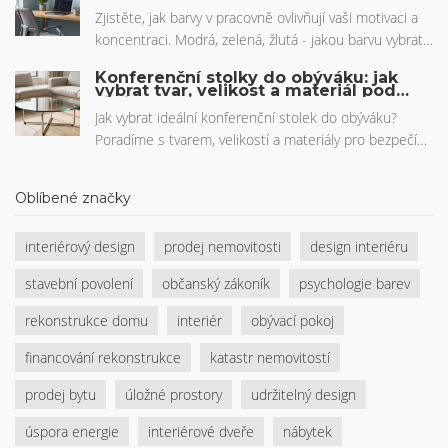
home office
již možná máte doma, a dozvíte se o dostupných
Zjistěte, jak barvy v pracovně ovlivňují vaši motivaci a
řešeních z obchodů.
koncentraci. Modrá, zelená, žlutá - jakou barvu vybrat
pro home office, abyste pracovali efektivněji a méně
Konferenční stolky do obýváku: jak
unaveně.
vybrat tvar, velikost a materiál podle
vašich potřeb
Jak vybrat ideální konferenční stolek do obýváku?
Poradíme s tvarem, velikostí a materiály pro bezpečí
dětí a maximální funkčnost vašeho interiéru.
Oblíbené značky
interiérový design
prodej nemovitosti
design interiéru
stavební povolení
občanský zákoník
psychologie barev
rekonstrukce domu
interiér
obývací pokoj
financování rekonstrukce
katastr nemovitostí
prodej bytu
úložné prostory
udržitelný design
úspora energie
interiérové dveře
nábytek