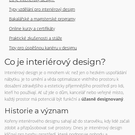
Typy vzdělání pro interiérový design
Bakalářské a magisterské programy
Online kurzy a certifikáty
Praktické zkušenosti a stáže
Tipy pro úspěšnou kariéru v designu
Co je interiérový design?
Interiérový design je o mnohem víc než jen o hezkém uspořádání
nábytku. Je to umění a věda optimalizace vnitřního prostoru k
dosažení zdravějšího a esteticky příjemnějšího prostředí pro lidi,
kteří ho používají. Ať už jde o dům, kancelář nebo veřejné místo,
každý prostor má potenciál být funkční a
úžasně designovaný
.
Historie a význam
Kořeny interiérového designu sahají až do starověku, kdy lidé začali
zdobit a přizpůsobovat své prostory. Dnes je interiérový design
klíčový pro tvorbu prostředí, které podporuje pohodu a