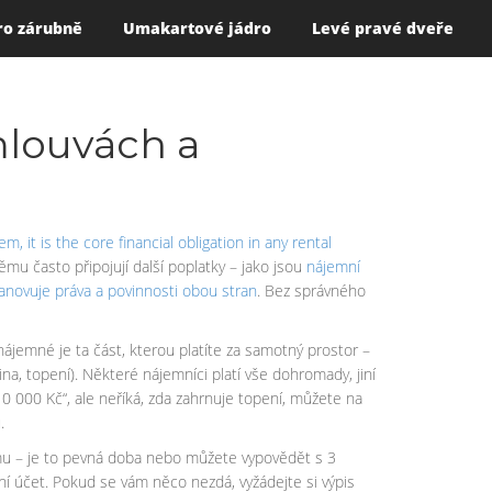
ro zárubně
Umakartové jádro
Levé pravé dveře
mlouvách a
jem
, it is the core financial obligation in any rental
němu často připojují další poplatky – jako jsou
nájemní
anovuje práva a povinnosti obou stran
. Bez správného
ájemné je ta část, kterou platíte za samotný prostor –
na, topení). Některé nájemníci platí vše dohromady, jiní
0 000 Kč“, ale neříká, zda zahrnuje topení, můžete na
.
jmu – je to pevná doba nebo můžete vypovědět s 3
tní účet. Pokud se vám něco nezdá, vyžádejte si výpis