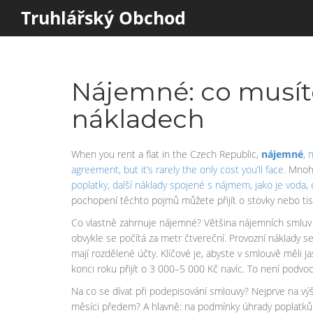
Truhlářský Obchod
Nájemné: co musít
nákladech
When you rent a flat in the Czech Republic,
nájemné
,
m
agreement, but it’s rarely the only cost you’ll face.
Mnoho 
poplatky
,
další náklady spojené s nájmem, jako je voda,
pochopení těchto pojmů můžete přijít o stovky nebo tis
Co vlastně zahrnuje nájemné? Většina nájemních smluv v
obvykle se počítá za metr čtvereční. Provozní náklady se
mají rozdělené účty. Klíčové je, abyste v smlouvě měli 
konci roku přijít o 3 000–5 000 Kč navíc. To není podvo
Na co se dívat při podepisování smlouvy? Nejprve na vý
měsíci předem? A hlavně: na podmínky úhrady poplatků. Ně