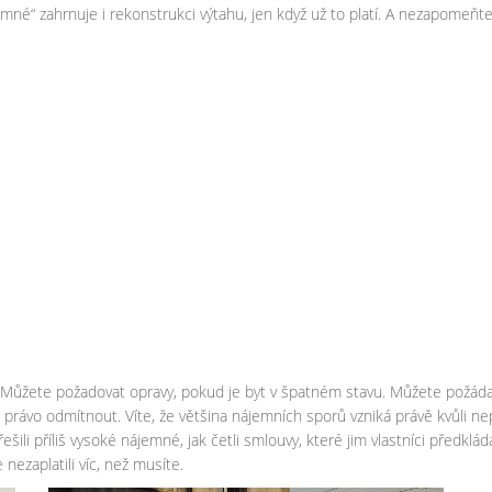
emné“ zahrnuje i rekonstrukci výtahu, jen když už to platí. A nezapomeňt
h. Můžete požadovat opravy, pokud je byt v špatném stavu. Můžete požá
 právo odmítnout. Víte, že většina nájemních sporů vzniká právě kvůli ne
řešili příliš vysoké nájemné, jak četli smlouvy, které jim vlastníci předklá
 nezaplatili víc, než musíte.