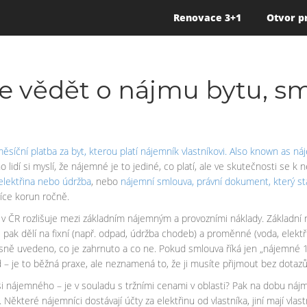
Renovace 3+1
Otvor p
e vědět o nájmu bytu, s
ěsíční platba za byt, kterou platí nájemník vlastníkovi
. Also known as
ná
lidí si myslí, že nájemné je to jediné, co platí, ale ve skutečnosti se k 
 elektřina nebo údržba
, nebo
nájemní smlouva
,
právní dokument, který st
íce korun ročně.
 ČR rozlišuje mezi základním nájemným a provozními náklady. Základní n
 pak dělí na fixní (např. odpad, údržba chodeb) a proměnné (voda, elektři
jasně uvedeno, co je zahrnuto a co ne. Pokud smlouva říká jen „nájemné 1
d – je to běžná praxe, ale neznamená to, že ji musíte přijmout bez dotazů
ši nájemného – je v souladu s tržními cenami v oblasti? Pak na dobu ná
které nájemníci dostávají účty za elektřinu od vlastníka, jiní mají vlas