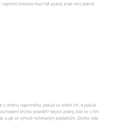
e: nájemní smlouva musí být psaná, jinak není platná.
dat o změnu nájemného, pokud se změní trh. A pokud
pochopení těchto pravidel? Nejste jediný, kdo se s tím
dali, a jak se vyhnuli nečekaným poplatkům. Zjistíte, kde