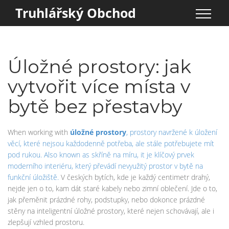
Truhlářský Obchod
Úložné prostory: jak
vytvořit více místa v
bytě bez přestavby
When working with
úložné prostory
,
prostory navržené k úložení
věcí, které nejsou každodenně potřeba, ale stále potřebujete mít
pod rukou
. Also known as
skříně na míru
, it
je klíčový prvek
moderního interiéru, který převádí nevyužitý prostor v bytě na
funkční úložiště
.
V českých bytích, kde je každý centimetr drahý,
nejde jen o to, kam dát staré kabely nebo zimní oblečení. Jde o to,
jak přeměnit prázdné rohy, podstupky, nebo dokonce prázdné
stěny na inteligentní úložné prostory, které nejen schovávají, ale i
zlepšují vzhled prostoru.