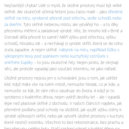
Nejčastější chyba? Lidé si myslí, že úložné prostory musí být velké
skříně. Ale skutečně účinná řešení jsou často malé – jako
dřevěné
skříně na míru
,
vyrobené přesně pod střechu, vedle schodů nebo
za dveřmi
. Tyto skříně neberou místo, ale vytvářejí ho – a to díky
přesnému měření a zakázkové výrobě. Víte, že mnoho lidí v Brně a
Ostravě dělá přesně to samé? Měří výšku pod střechou, výšku
schodů, hloubku zdi – a nechávají si vyrobit skříň, která se do toho
zcela zapadne. A nejen skříně.
nábytek na míru
,
například lůžko s
výklopnými boxy pod spánkem nebo kuchyňský ostrůvek s
vnitřními šuplíky
– to jsou skutečné hity. Nejen proto, že skrývají
věci, ale protože vypadají jako součást interiéru, ne jako nářadí.
Úložné prostory nejsou jen o schovávání. Jsou o tom, jak udržet
klid. Když máte vše na svém místě, nemusíte hledat, co je kde, a
nemusíte se bát, že vám něco zasahuje do života. A když je to
vyrobeno z kvalitního dřeva, nejen vydrží desítky let – ale i vypadá
lépe než plastové skříně z obchodu. V našich článcích najdete, jak
přeměnit podlahu pod schody na úložiště, jak využít výšku stěny k
výrobě výškových skříní, nebo jak vytvořit úložné prostory v kuchyni,
které nezničí estetiku. Všechno to bez rekonstrukce, bez prachu a
bez přesunu celého bytu. Stačí správný nápad a kvalitní dřevo na