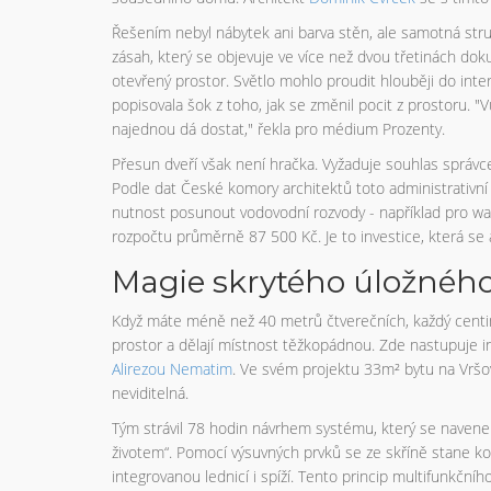
Řešením nebyl nábytek ani barva stěn, ale samotná stru
zásah, který se objevuje ve více než dvou třetinách dok
otevřený prostor. Světlo mohlo proudit hlouběji do inte
popisovala šok z toho, jak se změnil pocit z prostoru. "
najednou dá dostat," řekla pro médium Prozenty.
Přesun dveří však není hračka. Vyžaduje souhlas správc
Podle dat České komory architektů toto administrativn
nutnost posunout vodovodní rozvody - například pro wa
rozpočtu průměrně 87 500 Kč. Je to investice, která se
Magie skrytého úložného
Když máte méně než 40 metrů čtverečních, každý centime
prostor a dělají místnost těžkopádnou. Zde nastupuje in
Alirezou Nematim
. Ve svém projektu 33m² bytu na Vršov
neviditelná.
Tým strávil 78 hodin návrhem systému, který se navenek t
životem“. Pomocí výsuvných prvků se ze skříně stane k
integrovanou lednicí i spíží. Tento princip multifunkční