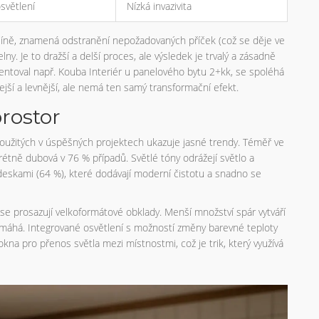
světlení
Nízká invazivita
rlíně, znamená odstranění nepožadovaných příček (což se děje ve
y. Je to dražší a delší proces, ale výsledek je trvalý a zásadně
zentoval např. Kouba Interiér u panelového bytu 2+kk, se spoléhá
hlejší a levnější, ale nemá ten samý transformační efekt.
prostor
 použitých v úspěšných projektech ukazuje jasné trendy. Téměř ve
étně dubová v 76 % případů. Světlé tóny odrážejí světlo a
 deskami (64 %), které dodávají moderní čistotu a snadno se
se prosazují velkoformátové obklady. Menší množství spár vytváří
omáhá. Integrované osvětlení s možností změny barevné teploty
kna pro přenos světla mezi místnostmi, což je trik, který využívá