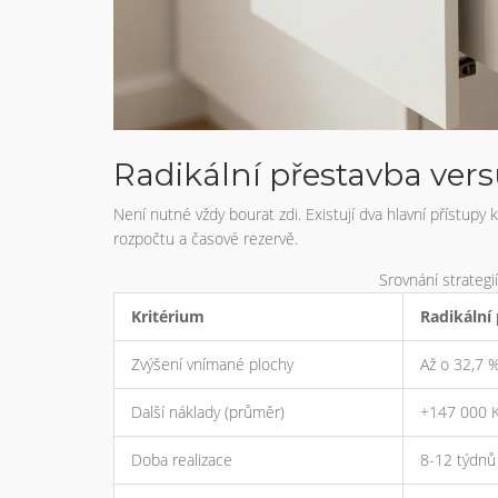
Radikální přestavba ver
Není nutné vždy bourat zdi. Existují dva hlavní přístupy
rozpočtu a časové rezervě.
Srovnání strateg
Kritérium
Radikální
Zvýšení vnímané plochy
Až o 32,7 
Další náklady (průměr)
+147 000 K
Doba realizace
8-12 týdnů