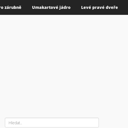
ro zárubně
Umakartové jádro
Levé pravé dveře