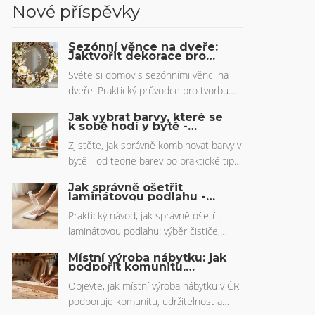
Nové příspěvky
Sezónní věnce na dveře:
Jaktvořit dekorace pro
jaro, léto a zimu
Svéte si domov s sezónními věnci na
dveře. Praktický průvodce pro tvorbu
jarních, letních i zimních dekorací z
Jak vybrat barvy, které se
přírodních materiálů včetně tipů na
k sobě hodí v bytě -
praktický průvodce
udržení jejich čerstvosti.
Zjistěte, jak správně kombinovat barvy v
bytě - od teorie barev po praktické tipy
pro obývák, ložnici i kuchyni. Praktické
Jak správně ošetřit
rady a příklady v jednom.
laminátovou podlahu -
praktické tipy a triky
Praktický návod, jak správně ošetřit
laminátovou podlahu: výběr čističe,
aplikace, co nepoužívat, opravy a
Místní výroba nábytku: jak
údržbový plán.
podpořit komunitu,
udržitelnost a české
řemeslo
Objevte, jak místní výroba nábytku v ČR
podporuje komunitu, udržitelnost a