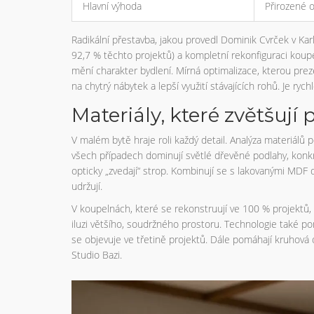
Hlavní výhoda
Přirozené o
Radikální přestavba, jakou provedl Dominik Cvrček v Ka
92,7 % těchto projektů) a kompletní rekonfiguraci koupeln
mění charakter bydlení. Mírná optimalizace, kterou pre
na chytrý nábytek a lepší využití stávajících rohů. Je ryc
Materiály, které zvětšují 
V malém bytě hraje roli každý detail. Analýza materiálů
všech případech dominují světlé dřevěné podlahy, konkr
opticky „zvedají“ strop. Kombinují se s lakovanými MDF
udržují.
V koupelnách, které se rekonstruují ve 100 % projektů, 
iluzi většího, soudržného prostoru. Technologie také p
se objevuje ve třetině projektů. Dále pomáhají kruhová o
Studio Bazi.