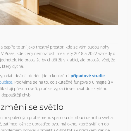
 Na papíře to zní jako trestný prostor, kde se vám budou nohy
ná. V Praze, kde ceny nemovitostí mezi lety 2018 a 2022 vzrostly o
notek. Ne proto, že by chtěli žít v krabici, ale protože vědí, že
 který dýchá.
padat ideální interiér. Jde o konkrétní
případové studie
publice
.
Podíváme se na to, co skutečně fungovalo u majitelů v
ik stojí přesun dveří, proč se vyplatí investovat do skrytého
i dopouštějí chyb.
 změní se světlo
edním společným problémem: špatnou distribucí denního světla.
, zatímco ložnice uprostřed bytu má okno, které svítí jen do
 problémem potýkal v projektu 43m² bytu v pražském Karlíně.