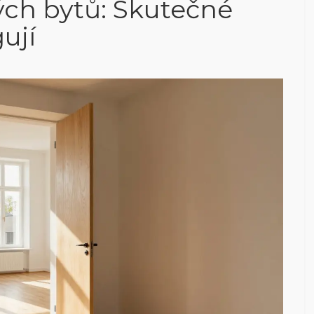
ch bytů: Skutečné
ují