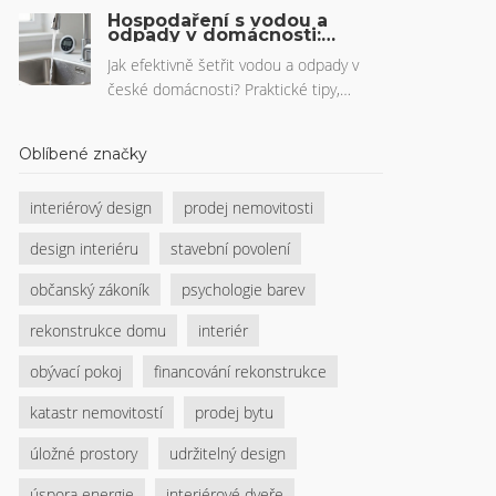
cirkulární ekonomiku. Přečtěte si o
Hospodaření s vodou a
projektu Nábytek v oběhu, roli ACN a
odpady v domácnosti:
Udržitelnost
sociálním dopadu lokálního řemesla.
Jak efektivně šetřit vodou a odpady v
české domácnosti? Praktické tipy,
statistiky a technologie pro udržitelný
život bez zbytečných výdajů.
Oblíbené značky
interiérový design
prodej nemovitosti
design interiéru
stavební povolení
občanský zákoník
psychologie barev
rekonstrukce domu
interiér
obývací pokoj
financování rekonstrukce
katastr nemovitostí
prodej bytu
úložné prostory
udržitelný design
úspora energie
interiérové dveře