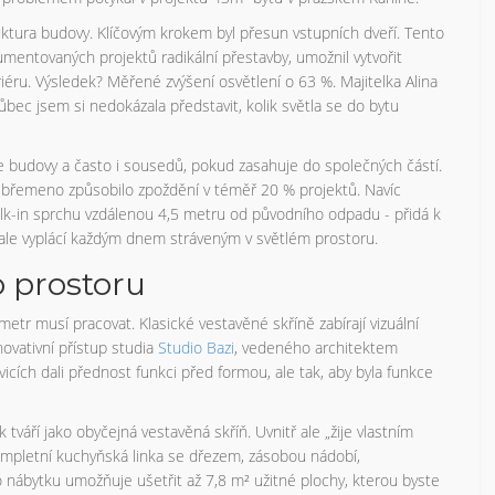
ktura budovy. Klíčovým krokem byl přesun vstupních dveří. Tento
umentovaných projektů radikální přestavby, umožnil vytvořit
riéru. Výsledek? Měřené zvýšení osvětlení o 63 %. Majitelka Alina
Vůbec jsem si nedokázala představit, kolik světla se do bytu
e budovy a často i sousedů, pokud zasahuje do společných částí.
í břemeno způsobilo zpoždění v téměř 20 % projektů. Navíc
lk-in sprchu vzdálenou 4,5 metru od původního odpadu - přidá k
 ale vyplácí každým dnem stráveným v světlém prostoru.
 prostoru
tr musí pracovat. Klasické vestavěné skříně zabírají vizuální
ovativní přístup studia
Studio Bazi
, vedeného architektem
icích dali přednost funkci před formou, ale tak, aby byla funkce
váří jako obyčejná vestavěná skříň. Uvnitř ale „žije vlastním
ompletní kuchyňská linka se dřezem, zásobou nádobí,
ho nábytku umožňuje ušetřit až 7,8 m² užitné plochy, kterou byste