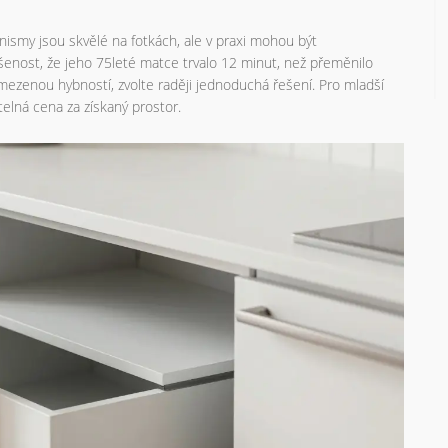
nismy jsou skvělé na fotkách, ale v praxi mohou být
ušenost, že jeho 75leté matce trvalo 12 minut, než přeměnilo
mezenou hybností, zvolte raději jednoduchá řešení. Pro mladší
atelná cena za získaný prostor.