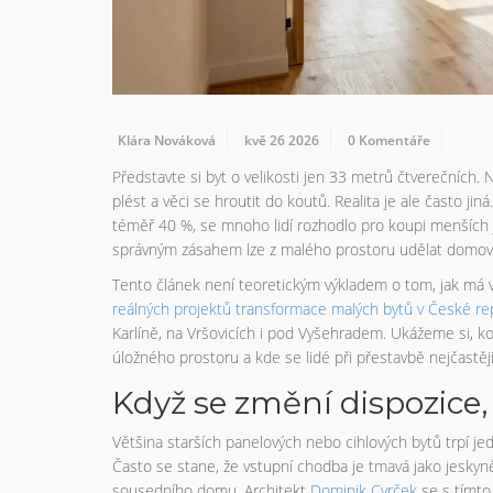
Klára Nováková
kvě 26 2026
0 Komentáře
Představte si byt o velikosti jen 33 metrů čtverečních.
plést a věci se hroutit do koutů. Realita je ale často ji
téměř 40 %, se mnoho lidí rozhodlo pro koupi menších jed
správným zásahem lze z malého prostoru udělat domov,
Tento článek není teoretickým výkladem o tom, jak má vy
reálných projektů transformace malých bytů v České re
Karlíně, na Vršovicích i pod Vyšehradem. Ukážeme si, kol
úložného prostoru a kde se lidé při přestavbě nejčastěj
Když se změní dispozice,
Většina starších panelových nebo cihlových bytů trpí j
Často se stane, že vstupní chodba je tmavá jako jeskyně
sousedního domu. Architekt
Dominik Cvrček
se s tímto