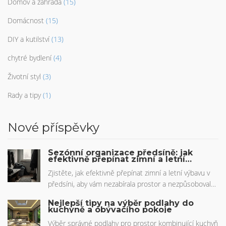
Domov a zahrada
(15)
Domácnost
(15)
DIY a kutilství
(13)
chytré bydlení
(4)
Životní styl
(3)
Rady a tipy
(1)
Nové příspěvky
Sezónní organizace předsíně: jak
efektivně přepínat zimní a letní
výbavu
Zjistěte, jak efektivně přepínat zimní a letní výbavu v
předsíni, aby vám nezabírala prostor a nezpůsobovala
chaos. Praktické rady, komparace a návod na
Nejlepší tipy na výběr podlahy do
organizaci za 2-3 hodiny.
kuchyně a obývacího pokoje
Výběr správné podlahy pro prostor kombinující kuchyň