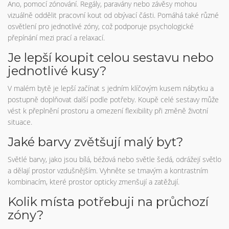
Ano, pomocí zónování. Regály, paravány nebo závěsy mohou
vizuálně oddělit pracovní kout od obývací části. Pomáhá také různé
osvětlení pro jednotlivé zóny, což podporuje psychologické
přepínání mezi prací a relaxací.
Je lepší koupit celou sestavu nebo
jednotlivé kusy?
V malém bytě je lepší začínat s jedním klíčovým kusem nábytku a
postupně doplňovat další podle potřeby. Koupě celé sestavy může
vést k přeplnění prostoru a omezení flexibility při změně životní
situace.
Jaké barvy zvětšují malý byt?
Světlé barvy, jako jsou bílá, béžová nebo světle šedá, odrážejí světlo
a dělají prostor vzdušnějším. Vyhněte se tmavým a kontrastním
kombinacím, které prostor opticky zmenšují a zatěžují.
Kolik místa potřebuji na průchozí
zóny?