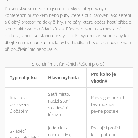
Dalším skvělým řešením jsou pohovky s integrovaným
konferenčním stolkem nebo pufy, které slouží zároveň jako sezení
a úložný prostor na deky či hry. Pro páry, které občas hostí přátele,
jsou praktická rozkládací křesla. Přes den jsou to samostatná
sedadla, v noci se stanou přistýlkou. Při výběru takového nábytku
dbějte na mechaniku - měla by být hladká a bezpečná, aby se vám
při používání nic nepokazilo.
Srovnání multifunkčních řešení pro pár
Pro koho je
Typ nábytku
Hlavní výhoda
vhodný
Šetří místo,
Rozkládací
Páry v garsonkách
nabízí spaní i
pohovka s
bez možnosti
skladování
úložištěm
pevné postele
lůžovin
Jeden kus
Pracující profíci,
Sklápěcí
nahradí dva,
kteří potřebují
pracovní/jídelní