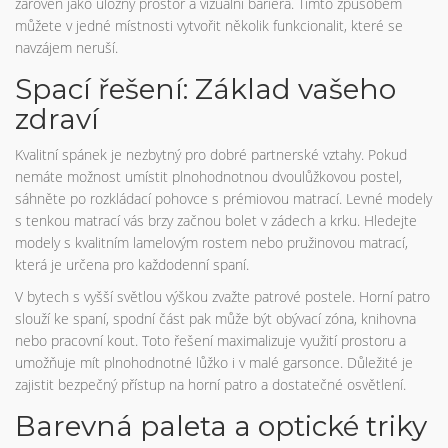
zároveň jako úložný prostor a vizuální bariéra. Tímto způsobem
můžete v jedné místnosti vytvořit několik funkcionalit, které se
navzájem neruší.
Spací řešení: Základ vašeho
zdraví
Kvalitní spánek je nezbytný pro dobré partnerské vztahy. Pokud
nemáte možnost umístit plnohodnotnou dvoulůžkovou postel,
sáhněte po rozkládací pohovce s prémiovou matrací. Levné modely
s tenkou matrací vás brzy začnou bolet v zádech a krku. Hledejte
modely s kvalitním lamelovým rostem nebo pružinovou matrací,
která je určena pro každodenní spaní.
V bytech s vyšší světlou výškou zvažte patrové postele. Horní patro
slouží ke spaní, spodní část pak může být obývací zóna, knihovna
nebo pracovní kout. Toto řešení maximalizuje využití prostoru a
umožňuje mít plnohodnotné lůžko i v malé garsonce. Důležité je
zajistit bezpečný přístup na horní patro a dostatečné osvětlení.
Barevná paleta a optické triky