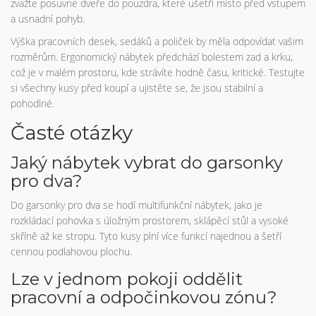
zvažte posuvné dveře do pouzdra, které ušetří místo před vstupem
a usnadní pohyb.
Výška pracovních desek, sedáků a poliček by měla odpovídat vašim
rozměrům. Ergonomický nábytek předchází bolestem zad a krku,
což je v malém prostoru, kde strávíte hodně času, kritické. Testujte
si všechny kusy před koupí a ujistěte se, že jsou stabilní a
pohodlné.
Časté otázky
Jaký nábytek vybrat do garsonky
pro dva?
Do garsonky pro dva se hodí multifunkční nábytek, jako je
rozkládací pohovka s úložným prostorem, sklápěcí stůl a vysoké
skříně až ke stropu. Tyto kusy plní více funkcí najednou a šetří
cennou podlahovou plochu.
Lze v jednom pokoji oddělit
pracovní a odpočinkovou zónu?