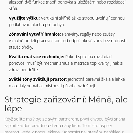
alespoň dvě funkce (např. pohovka s úložištěm nebo rozkládací
stůl).
Využijte výšku:
Vertikální skříně až ke stropu uvolňují cennou
podlahovou plochu pro pohyb.
Zónování vytváří hranice:
Paravány, regály nebo závěsy
vizuálně oddělí pracovní kout od odpočinkové zóny bez nutnosti
stavět příčky.
Kvalita matrace rozhoduje:
Pokud spíte na rozkládací
pohovce, musí být mechanismus a matrace top kvality, jinak si
zdraví neudržíte.
Světlé tóny zvětšují prostor:
Jednotná barevná škála a lehké
materiály pomáhají místnosti působit vzdušněji.
Strategie zařizování: Méně, ale
lépe
Když sdílíte malý byt se svým partnerem, první chybou bývá snaha
zaplnit každou prázdnou stěnu nábytkem. To místo úspory
prostoru vede k pocitu sklepa. Odborníci na interiéry, například z