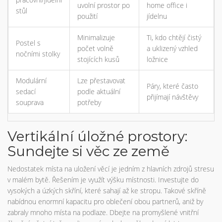
uvolní prostor po
home office i
stůl
použití
jídelnu
Minimalizuje
Ti, kdo chtějí čistý
Postel s
počet volně
a uklizený vzhled
nočními stolky
stojících kusů
ložnice
Modulární
Lze přestavovat
Páry, které často
sedací
podle aktuální
přijímají návštěvy
souprava
potřeby
Vertikální úložné prostory:
Sundejte si věc ze země
Nedostatek místa na uložení věcí je jedním z hlavních zdrojů stresu
v malém bytě. Řešením je využít výšku místnosti. Investujte do
vysokých a úzkých skříní, které sahají až ke stropu. Takové skříně
nabídnou enormní kapacitu pro oblečení obou partnerů, aniž by
zabraly mnoho místa na podlaze. Dbejte na promyšlené vnitřní