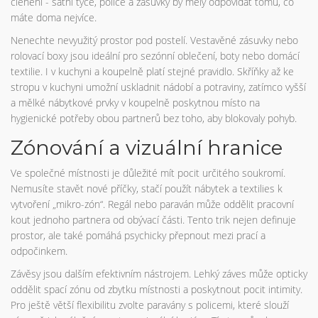
členění - šatní tyče, police a zásuvky by měly odpovídat tomu, co
máte doma nejvíce.
Nenechte nevyužitý prostor pod postelí. Vestavěné zásuvky nebo
rolovací boxy jsou ideální pro sezónní oblečení, boty nebo domácí
textilie. I v kuchyni a koupelně platí stejné pravidlo. Skříňky až ke
stropu v kuchyni umožní uskladnit nádobí a potraviny, zatímco vyšší
a mělké nábytkové prvky v koupelně poskytnou místo na
hygienické potřeby obou partnerů bez toho, aby blokovaly pohyb.
Zónování a vizuální hranice
Ve společné místnosti je důležité mít pocit určitého soukromí.
Nemusíte stavět nové příčky, stačí použít nábytek a textilies k
vytvoření „mikro-zón“. Regál nebo paraván může oddělit pracovní
kout jednoho partnera od obývací části. Tento trik nejen definuje
prostor, ale také pomáhá psychicky přepnout mezi prací a
odpočinkem.
Závěsy jsou dalším efektivním nástrojem. Lehký záves může opticky
oddělit spací zónu od zbytku místnosti a poskytnout pocit intimity.
Pro ještě větší flexibilitu zvolte paravány s policemi, které slouží