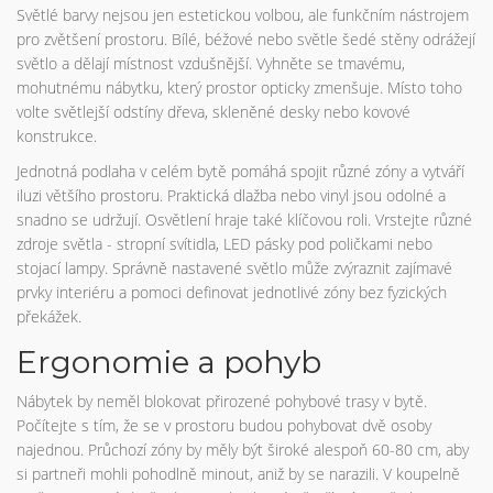
Světlé barvy nejsou jen estetickou volbou, ale funkčním nástrojem
pro zvětšení prostoru. Bílé, béžové nebo světle šedé stěny odrážejí
světlo a dělají místnost vzdušnější. Vyhněte se tmavému,
mohutnému nábytku, který prostor opticky zmenšuje. Místo toho
volte světlejší odstíny dřeva, skleněné desky nebo kovové
konstrukce.
Jednotná podlaha v celém bytě pomáhá spojit různé zóny a vytváří
iluzi většího prostoru. Praktická dlažba nebo vinyl jsou odolné a
snadno se udržují. Osvětlení hraje také klíčovou roli. Vrstejte různé
zdroje světla - stropní svítidla, LED pásky pod poličkami nebo
stojací lampy. Správně nastavené světlo může zvýraznit zajímavé
prvky interiéru a pomoci definovat jednotlivé zóny bez fyzických
překážek.
Ergonomie a pohyb
Nábytek by neměl blokovat přirozené pohybové trasy v bytě.
Počítejte s tím, že se v prostoru budou pohybovat dvě osoby
najednou. Průchozí zóny by měly být široké alespoň 60-80 cm, aby
si partneři mohli pohodlně minout, aniž by se narazili. V koupelně