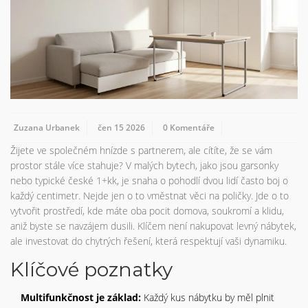
Zuzana Urbanek
čen 15 2026
0 Komentáře
Žijete ve společném hnízde s partnerem, ale cítíte, že se vám
prostor stále více stahuje? V malých bytech, jako jsou garsonky
nebo typické české 1+kk, je snaha o pohodlí dvou lidí často boj o
každý centimetr. Nejde jen o to vměstnat věci na poličky. Jde o to
vytvořit prostředí, kde máte oba pocit domova, soukromí a klidu,
aniž byste se navzájem dusili. Klíčem není nakupovat levný nábytek,
ale investovat do chytrých řešení, která respektují vaši dynamiku.
Klíčové poznatky
Multifunkčnost je základ:
Každý kus nábytku by měl plnit