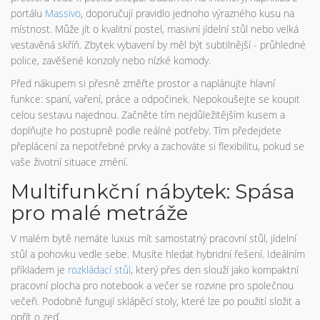
portálu
Massivo
, doporučují pravidlo jednoho výrazného kusu na
místnost. Může jít o kvalitní postel, masivní jídelní stůl nebo velká
vestavěná skříň. Zbytek vybavení by měl být subtilnější - průhledné
police, zavěšené konzoly nebo nízké komody.
Před nákupem si přesně změřte prostor a naplánujte hlavní
funkce: spaní, vaření, práce a odpočinek. Nepokoušejte se koupit
celou sestavu najednou. Začněte tím nejdůležitějším kusem a
doplňujte ho postupně podle reálné potřeby. Tím předejdete
přeplácení za nepotřebné prvky a zachováte si flexibilitu, pokud se
vaše životní situace změní.
Multifunkční nábytek: Spása
pro malé metráže
V malém bytě nemáte luxus mít samostatný pracovní stůl, jídelní
stůl a pohovku vedle sebe. Musíte hledat hybridní řešení. Ideálním
příkladem je
rozkládací stůl
, který přes den slouží jako kompaktní
pracovní plocha pro notebook a večer se rozvine pro společnou
večeři. Podobně fungují sklápěcí stoly, které lze po použití složit a
opřít o zeď.