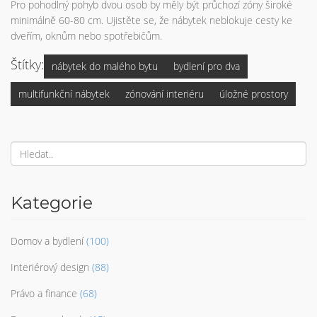
Pro pohodlný pohyb dvou osob by měly být průchozí zóny široké
minimálně 60-80 cm. Ujistěte se, že nábytek neblokuje cesty ke
dveřím, oknům nebo spotřebičům.
Štítky:
nábytek do malého bytu
bydlení pro dva
multifunkční nábytek
zónování interiéru
úložné prostory
Kategorie
Domov a bydlení
(100)
Interiérový design
(88)
Právo a finance
(68)