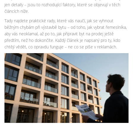
jen detaily – jsou to rozhodující faktory, které se objevují v těch
článcích níže.
Tady najdete praktické rady, které vás naučí, jak se vyhnout
běžným chybám při výstavbě bytu – od toho, jak vybrat řemeslníka,
aby vás neoklamal, až po to, jak připravit byt na prodej ještě
předtím, než ho dokončíte. Každý článek je napsaný pro ty, kdo
chtějí vědět, co opravdu funguje – ne co se píše v reklamách.