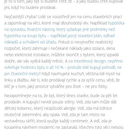
Je to o tom, jaký byt si budete chtít žít – a jaký budou chtít kupovat
jiní, když ho budete prodávat.
Nejčastější chyba? Lidé se soustředí jen na cenu stavebních prací
a zapomínají na věci, které mají dlouhodobý vliv. Například
hypotéka
na výstavbu
,
finanční nástroj, který vyžaduje jiné podmínky než
hypotéka na koupi bytu – například jasný stavební plán, odhad
nákladů a schválení od úřadu
. Pokud si nevytvoříte realistický
rozpočet, který zahrnuje i nečekané náklady jako izolace, okna
nebo elektrické instalace, můžete skončit s bytem, který vypadá
dobře, ale vás vydírá každý měsíc. A co
interiérový design
,
nepřímo
ovlivňuje hodnotu bytu o až 10 % – protože lidé kupují pohodlí, ne
jen čtvereční metry
? Když navrhujete kuchyň, většina lidí myslí na
linku a dlažbu. Ale ti, kdo prodávají rychle a za vyšší cenu, vědí, že
klíč je v tom, jaký prostor vytváříte pro život – ne pro fotky.
Nezapomínejte na to, že byt, který dnes stavíte, bude za pět let
prodáván. A kupující nevidí pouze stěny. Vidí, zda tam může dát
dětský koberec, který nezpůsobí alergie. Vidí, zda má ložnice
skutečné zatemnění, aby spala. Vidí, zda je tam místo na
vestavěnou skříň, která využije každý centimetr. A vidí, zda je
koupelna návrhem moderní, ne zastaralá. Všechny tyto věci nejsou