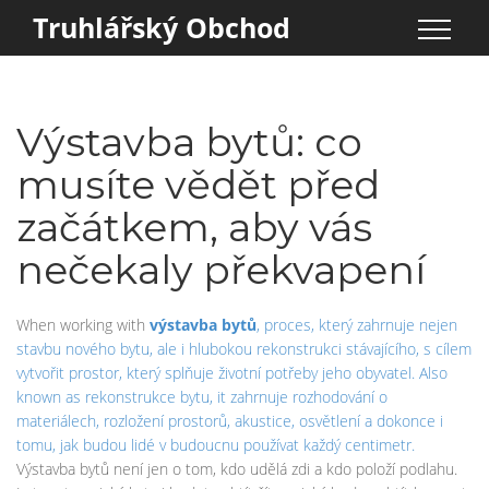
Truhlářský Obchod
Výstavba bytů: co
musíte vědět před
začátkem, aby vás
nečekaly překvapení
When working with
výstavba bytů
,
proces, který zahrnuje nejen
stavbu nového bytu, ale i hlubokou rekonstrukci stávajícího, s cílem
vytvořit prostor, který splňuje životní potřeby jeho obyvatel
. Also
known as
rekonstrukce bytu
, it
zahrnuje rozhodování o
materiálech, rozložení prostorů, akustice, osvětlení a dokonce i
tomu, jak budou lidé v budoucnu používat každý centimetr
.
Výstavba bytů není jen o tom, kdo udělá zdi a kdo položí podlahu.