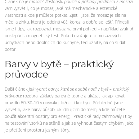
Článek
Co je mosaz? Vlastnosti, použití a příklady předmětů z mosazi
vám vysvětlil, co je mosaz, jaké má mechanické a estetické
vlastnosti a kde ji můžete potkat. Zjistili jste, že mosaz je slitina
mědi a zinku, která je odolná vůči korozi a dobře se leští. Přinesli
jsme i tipy, jak rozpoznat mosaz na první pohled – například zvuk při
poklepání a magnetický test. Pokud uvažujete o mosazových
úchytkách nebo doplňcích do kuchyně, teď už víte, na co si dát
pozor.
Barvy v bytě – praktický
průvodce
Další článek
Jak vybrat barvy, které se k sobě hodí v bytě – praktický
průvodce
rozebral základy barevné teorie a ukázal, jak aplikovat
pravidlo 60‑30‑10 v obýváku, ložnici i kuchyni. Přehledně jsme
vysvětlili, jaké barvy působí uklidňujícím dojmem, a kde můžete
použít akcentní odstíny pro energii. Praktické rady zahrnovaly i tipy
na testování vzorků na stěně a jak se vyhnout častým chybám, jako
je přetížení prostoru jasnými tóny.