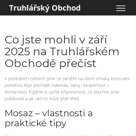
Truhlářský Obchod
Co jste mohli v září
2025 na Truhlářském
Obchodě přečíst
V posledních týdnech jsme se zaměřili na různé témata, která vám
pomohou lépe pochopit materiály, barvy i bezpečnost v
domácnosti. Pojďme si rychle připomenout, co všechno jsme
publikovali a jak vám to může přijít vhod.
Mosaz – vlastnosti a
praktické tipy