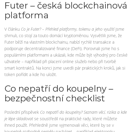
Futer – česká blockchainová
platforma
V článku
Co je Futer? – Přehled platformy, tokenu a jeho využití
jsme
shrnuli, co stojí za touto domácí kryptoměnou. Vysvětlili jsme, že
Futer běží na vlastním blockchainu, nabízí rychlé transakce a
podporuje decentralizované finance (DeFi). Porovnali jsme ho s
populárními platformami a ukázali, kde může být výhodný pro české
uživatele – například při placení online služeb nebo při tvorbě
smart kontraktů. Na konci jsme uvedli pár praktických kroků, jak si
token pořídit a kde ho uložit.
Co nepatří do koupelny –
bezpečnostní checklist
Poslední příspěvek
Co nepatří do koupelny? Seznam věcí, rizika a kde
je lépe skladovat
se soustředil na praktické rady, které můžete
ihned použít. Přehledně jsme vyjmenovali věci, které by se v
koupelně rozhodně neměly nacházet – například elektroniku,