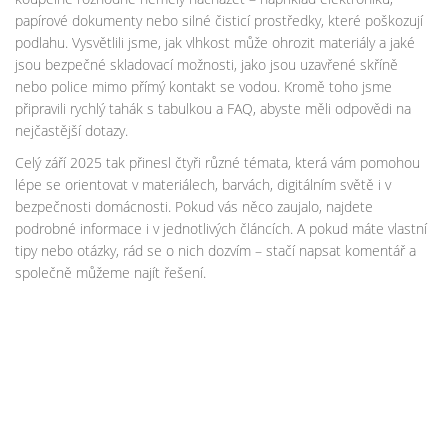
papírové dokumenty nebo silné čisticí prostředky, které poškozují
podlahu. Vysvětlili jsme, jak vlhkost může ohrozit materiály a jaké
jsou bezpečné skladovací možnosti, jako jsou uzavřené skříně
nebo police mimo přímý kontakt se vodou. Kromě toho jsme
připravili rychlý tahák s tabulkou a FAQ, abyste měli odpovědi na
nejčastější dotazy.
Celý září 2025 tak přinesl čtyři různé témata, která vám pomohou
lépe se orientovat v materiálech, barvách, digitálním světě i v
bezpečnosti domácnosti. Pokud vás něco zaujalo, najdete
podrobné informace i v jednotlivých článcích. A pokud máte vlastní
tipy nebo otázky, rád se o nich dozvím – stačí napsat komentář a
společně můžeme najít řešení.