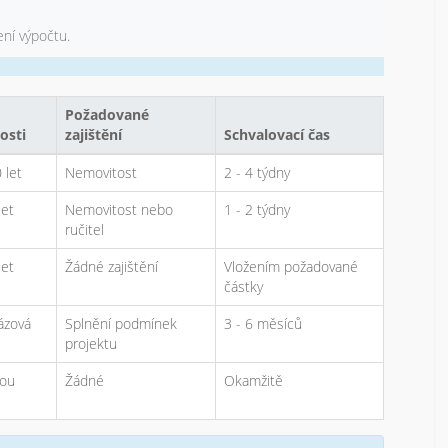
ení výpočtu.
Požadované
osti
zajištění
Schvalovací čas
 let
Nemovitost
2 - 4 týdny
let
Nemovitost nebo
1 - 2 týdny
ručitel
let
Žádné zajištění
Vložením požadované
částky
ázová
Splnění podmínek
3 - 6 měsíců
projektu
ou
Žádné
Okamžitě