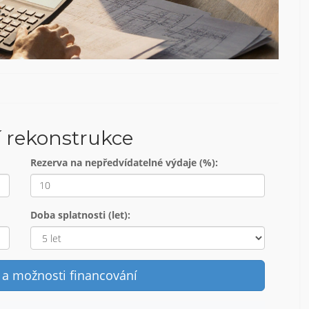
í rekonstrukce
Rezerva na nepředvídatelné výdaje (%):
Doba splatnosti (let):
 a možnosti financování