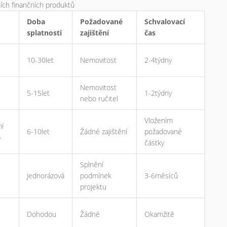
ních finančních produktů
Doba
Požadované
Schvalovací
splatnosti
zajištění
čas
10-30let
Nemovitost
2-4týdny
Nemovitost
5-15let
1-2týdny
nebo ručitel
Vložením
ní
6-10let
Žádné zajištění
požadované
%
částky
Splnění
Jednorázová
podmínek
3-6měsíců
projektu
Dohodou
Žádné
Okamžitě