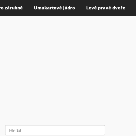
ro zárubně
Umakartové jádro
Levé pravé dveře