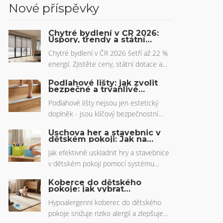
Nové příspěvky
Chytré bydlení v ČR 2026:
Úspory, trendy a státní
dotace
Chytré bydlení v ČR 2026 šetří až 22 %
energií. Zjistěte ceny, státní dotace a
trendy, jako je AI v kuchyni a adaptivní
Podlahové lišty: jak zvolit
osvětlení pro lepší spánek.
bezpečné a trvanlivé
hrany pro schodiště
Podlahové lišty nejsou jen estetický
doplněk - jsou klíčový bezpečnostní
prvek na schodech. Zjistěte, jak vybrat
Úschova her a stavebnic v
správný materiál, protiskluzový systém a
dětském pokoji: Jak na
systém krabic, který
vyhnout se běžným chybám při instalaci.
funguje
Jak efektivně uskladnit hry a stavebnice
v dětském pokoji pomocí systému
krabic. Praktické rady pro výběr
Koberce do dětského
materiálů, kategorizaci a vizuální
pokoje: jak vybrat
skutečně hypoalergenní
organizaci, která podporuje nezávislost
volbu
Hypoalergenní koberec do dětského
dětí.
pokoje snižuje riziko alergií a zlepšuje