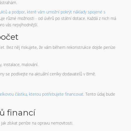
ástrahám.
uktů a podpor, které vám umožní pokrýt náklady spojené s
je různé možnosti - od úvěrů po státní dotace. Každá z nich má
pro vás nejvýhodnější.
počet
očet. Bez něj riskujete, že vám během rekonstrukce dojde peníze
 instalace, malování.
ny se podívejte na aktuální ceníky dodavatelů v Brně.
elkovou částku, kterou potřebujete financovat
. Tento údaj bude
ů financí
jak získat peníze na opravu nemovitosti.