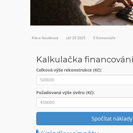
Klára Nováková
zář 29 2025
0 Komentáře
Kalkulačka financován
Celková výše rekonstrukce (Kč):
Požadovaná výše úvěru (Kč):
Spočítat náklady