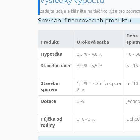
Výsledky výpočtu
Zadejte údaje a klikněte na tlačítko výše pro zobraz
Srovnání financovacích produktů
Doba
Produkt
Úroková sazba
splatn
Hypotéka
2,5 % - 4,0 %
10 - 30
Stavební úvěr
3,0 % - 5,5 %
5 - 15 
Stavební
1,5 % + státní podpora
6 - 10 
spoření
2 %
Dotace
0 %
Jednor
Půjčka od
0 % - 3 %
Dohod
rodiny