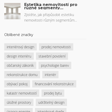
dýchání dítěte. Zjistěte, jak vybrat
Estetika nemovitostí pro
skutečně bezpečný koberec, který má
různé segmenty
kupujících: Jak
certifikát OEKO-TEX nebo TÜV-Siegel, a
přizpůsobit interiér cílové
Zjistěte, jak přizpůsobit estetiku
co se stane, když si koupíte levný
skupině
nemovitosti různým segmentům
model.
kupujících. Od standardního
minimalismu po luxusní exkluzivitu a
Oblíbené značky
investiční univerzálnost. Tipse pro
úspěšný prodej.
interiérový design
prodej nemovitosti
design interiéru
stavební povolení
občanský zákoník
psychologie barev
rekonstrukce domu
interiér
obývací pokoj
financování rekonstrukce
katastr nemovitostí
prodej bytu
úložné prostory
udržitelný design
úspora energie
interiérové dveře