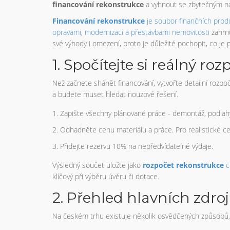
financování rekonstrukce
a vyhnout se zbytečným n
Financování rekonstrukce
je soubor finančních prod
opravami, modernizací a přestavbami nemovitosti
zahrnu
své výhody i omezení, proto je důležité pochopit, co je 
1. Spočítejte si reálný roz
Než začnete shánět financování, vytvořte detailní rozp
a budete muset hledat nouzové řešení.
Zapište všechny plánované práce - demontáž, podlahy,
Odhadněte cenu materiálu a práce. Pro realistické ce
Přidejte rezervu 10% na nepředvídatelné výdaje.
Výsledný součet uložte jako
rozpočet rekonstrukce
c
klíčový při výběru úvěru či dotace.
2. Přehled hlavních zdroj
Na českém trhu existuje několik osvědčených způsobů, 