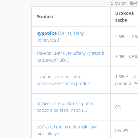
Srovnání hlav
Úroková
Produkt
sazba
hypotéka
úvěr zajištěný
2,5% - 4,0%
nemovitostí
stavební úvěr
úvěr určený výhradně
3,0% - 5,5%
na stavební účely
stavební spoření
státně
1,5% + stát
podporovaný spořicí produkt
podpora 2
dotace na rekonstrukci
přímá
0%
podpora od státu nebo EU
půjčka od rodiny
neformální úvěr
0%-3%
mezi blízkými