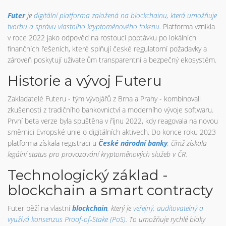
Futer
je
digitální platforma založená na blockchainu, která umožňuje
tvorbu a správu vlastního kryptoměnového tokenu
.
Platforma vznikla
v roce 2022 jako odpověď na rostoucí poptávku po lokálních
finančních řešeních, které splňují české regulatorní požadavky a
zároveň poskytují uživatelům transparentní a bezpečný ekosystém.
Historie a vývoj Futeru
Zakladatelé Futeru - tým vývojářů z Brna a Prahy - kombinovali
zkušenosti z tradičního bankovnictví a moderního vývoje softwaru.
První beta verze byla spuštěna v říjnu 2022, kdy reagovala na novou
směrnici Evropské unie o digitálních aktivech. Do konce roku 2023
platforma získala registraci u
České národní banky
, čímž získala
legální status pro provozování kryptoměnových služeb v ČR.
Technologický základ -
blockchain a smart contracty
Futer běží na vlastní
blockchain
, který je
veřejný, auditovatelný a
využívá konsenzus Proof‑of‑Stake (PoS)
. To umožňuje rychlé bloky