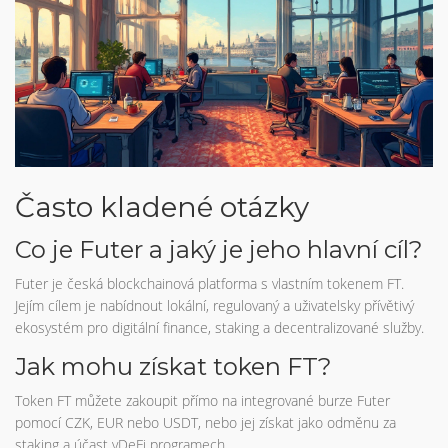
Často kladené otázky
Co je Futer a jaký je jeho hlavní cíl?
Futer je česká blockchainová platforma s vlastním tokenem FT.
Jejím cílem je nabídnout lokální, regulovaný a uživatelsky přívětivý
ekosystém pro digitální finance, staking a decentralizované služby.
Jak mohu získat token FT?
Token FT můžete zakoupit přímo na integrované burze Futer
pomocí CZK, EUR nebo USDT, nebo jej získat jako odměnu za
staking a účast vDeFi programech.