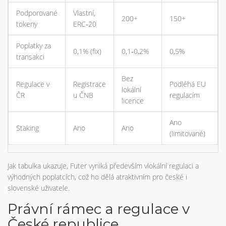
Podporované
Vlastní,
200+
150+
tokeny
ERC‑20
Poplatky za
0,1% (fix)
0,1‑0,2%
0,5%
transakci
Bez
Regulace v
Registrace
Podléhá EU
lokální
ČR
u ČNB
regulacím
licence
Ano
Staking
Ano
Ano
(limitované)
Jak tabulka ukazuje, Futer vyniká především vlokální regulaci a
výhodných poplatcích, což ho dělá atraktivním pro české i
slovenské uživatele.
Právní rámec a regulace v
České republice