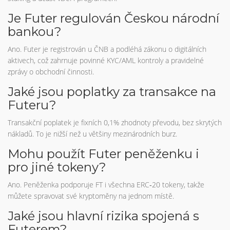
Je Futer regulován Českou národní
bankou?
Ano. Futer je registrován u ČNB a podléhá zákonu o digitálních
aktivech, což zahrnuje povinné KYC/AML kontroly a pravidelné
zprávy o obchodní činnosti.
Jaké jsou poplatky za transakce na
Futeru?
Transakční poplatek je fixních 0,1% zhodnoty převodu, bez skrytých
nákladů. To je nižší než u většiny mezinárodních burz.
Mohu použít Futer peněženku i
pro jiné tokeny?
Ano. Peněženka podporuje FT i všechna ERC‑20 tokeny, takže
můžete spravovat své kryptoměny na jednom místě.
Jaké jsou hlavní rizika spojená s
Futerem?