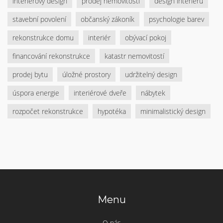
interiérový design
prodej nemovitosti
design interiéru
stavební povolení
občanský zákoník
psychologie barev
rekonstrukce domu
interiér
obývací pokoj
financování rekonstrukce
katastr nemovitostí
prodej bytu
úložné prostory
udržitelný design
úspora energie
interiérové dveře
nábytek
rozpočet rekonstrukce
hypotéka
minimalistický design
Menu
O nás