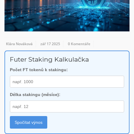
Klára Nováková
zář 17 2025
0 Komentáře
Futer Staking Kalkulačka
Počet FT tokenů k stakingu:
Délka stakingu (měsíce):
Spočítat výnos