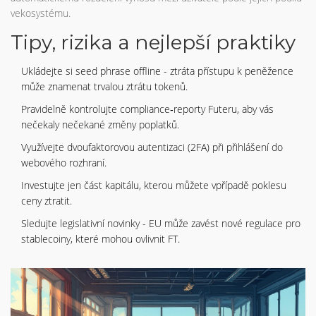
vekosystému.
Tipy, rizika a nejlepší praktiky
Ukládejte si seed phrase offline - ztráta přístupu k peněžence
může znamenat trvalou ztrátu tokenů.
Pravidelně kontrolujte compliance‑reporty Futeru, aby vás
nečekaly nečekané změny poplatků.
Využívejte dvoufaktorovou autentizaci (2FA) při přihlášení do
webového rozhraní.
Investujte jen část kapitálu, kterou můžete vpřípadě poklesu
ceny ztratit.
Sledujte legislativní novinky - EU může zavést nové regulace pro
stablecoiny, které mohou ovlivnit FT.