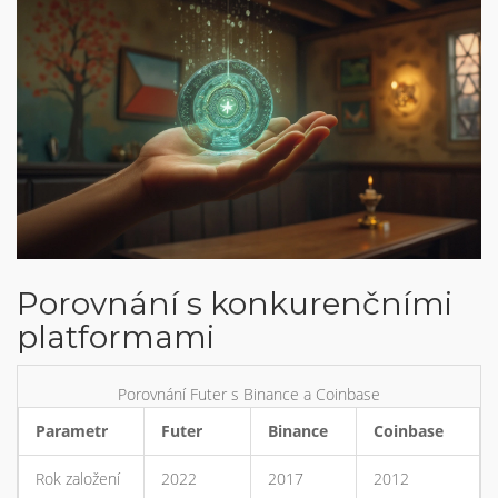
Porovnání s konkurenčními
platformami
Porovnání Futer s Binance a Coinbase
Parametr
Futer
Binance
Coinbase
Rok založení
2022
2017
2012