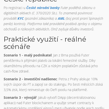
Po registraci u
České národní banky
Futer podléhá zákonu o
digitálních aktivech (č. 370/2020 Sb.). To znamená povinnost
provádět
KYC
(poznání zákazníka) a
AML
(boj proti praní špinavých
peněz) kontroly. Platforma také pravidelně podává zprávy o objemu
obchodů a rizikových aktivitách, čímž zvyšuje důvěru investorů.
Praktické využití - reálné
scénáře
Scenario 1 - malý podnikatel
: Jan z Brna používá Futer
peněženku k přijímání plateb za lokální řemeslné služby. Díky
okamžitému převodu na CZK a nízkým poplatkům zůstává jeho
cash‑flow zdravé.
Scenario 2 - investiční nadšenec
: Petra z Prahy alokuje 10%
svých úspor do FT a zapojí se do stakingu. Po šesti měsících získá
3,5% zisk, který reinvestuje do DeFi poolu na platformě.
Scenario 3 - vývojář
: Jakub vytvoří DApp (decentralizovanou
aplikaci) nad Futer blockchainem a využije smart contracty k
automatickému rozdělení výnosů mezi uživatele podle jejich podílu