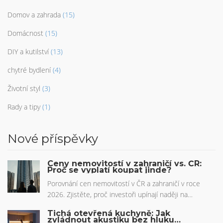
Domov a zahrada
(15)
Domácnost
(15)
DIY a kutilství
(13)
chytré bydlení
(4)
Životní styl
(3)
Rady a tipy
(1)
Nové příspěvky
Ceny nemovitostí v zahraničí vs. ČR:
Proč se vyplatí koupat jinde?
Porovnání cen nemovitostí v ČR a zahraničí v roce
2026. Zjistěte, proč investoři upínají naději na
Chorvatsko a Španělsko a jak využít výhodný kurz
Tichá otevřená kuchyně: Jak
koruny.
zvládnout akustiku bez hluku