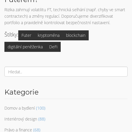
Rizika zahrnují volatilitu FT, technická selhání (např. chyby ve smart
contractech) a změny regulací. Doporučujeme diverzifikovat
portfolio a pravidelně kontrolovat bezpečnostní nastavení.
Štítky:
Futer
kryptoměna
blockchain
digitální peněženka
DeFi
Kategorie
Domov a bydlení
(100)
Interiérový design
(88)
Právo a finance
(68)