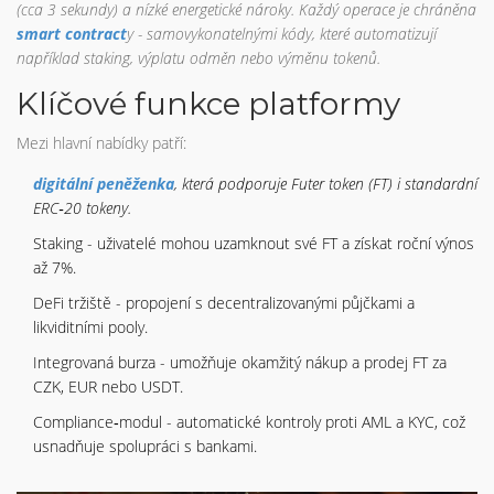
(cca 3 sekundy) a nízké energetické nároky. Každý operace je chráněna
smart contract
y - samovykonatelnými kódy, které automatizují
například staking, výplatu odměn nebo výměnu tokenů.
Klíčové funkce platformy
Mezi hlavní nabídky patří:
digitální peněženka
, která podporuje Futer token (FT) i standardní
ERC‑20 tokeny.
Staking - uživatelé mohou uzamknout své FT a získat roční výnos
až 7%.
DeFi tržiště - propojení s decentralizovanými půjčkami a
likviditními pooly.
Integrovaná burza - umožňuje okamžitý nákup a prodej FT za
CZK, EUR nebo USDT.
Compliance‑modul - automatické kontroly proti AML a KYC, což
usnadňuje spolupráci s bankami.