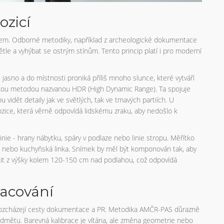
ozicí
prvkem. Odborné metodiky, například z archeologické dokumentace
e a vyhýbat se ostrým stínům. Tento princip platí i pro moderní
u jasno a do místnosti proniká příliš mnoho slunce, které vytváří
nickou metodou nazvanou HDR (High Dynamic Range). Ta spojuje
 vidět detaily jak ve světlých, tak ve tmavých partiích. U
ozice, která věrně odpovídá lidskému zraku, aby nedošlo k
nie - hrany nábytku, spáry v podlaze nebo linie stropu. Měřítko
le nebo kuchyňská linka. Snímek by měl být komponován tak, aby
tit z výšky kolem 120-150 cm nad podlahou, což odpovídá
racování
rozcházejí cesty dokumentace a PR. Metodika AMČR-PAS důrazně
mětu. Barevná kalibrace je vítána, ale změna geometrie nebo