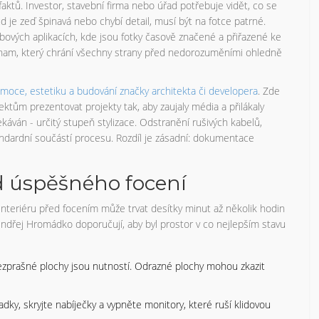
aktů. Investor, stavební firma nebo úřad potřebuje vidět, co se
ud je zeď špinavá nebo chybí detail, musí být na fotce patrné.
ebových aplikacích, kde jsou fotky časově značené a přiřazené ke
áznam, který chrání všechny strany před nedorozuměními ohledně
moce, estetiku a budování značky architekta či developera
. Zde
tektům prezentovat projekty tak, aby zaujaly média a přilákaly
ekáván - určitý stupeň stylizace. Odstranění rušivých kabelů,
andardní součástí procesu. Rozdíl je zásadní: dokumentace
ad úspěšného focení
a interiéru před focením může trvat desítky minut až několik hodin
Ondřej Hromádko doporučují, aby byl prostor v co nejlepším stavu
ezprašné plochy jsou nutností. Odrazné plochy mohou zkazit
ky, skryjte nabíječky a vypněte monitory, které ruší klidovou