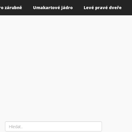
ro zárubně
Umakartové jádro
Levé pravé dveře