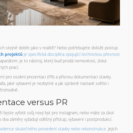
ách stejně dobře jako v realitě? Nebo potřebujete doložit postup
ch projektů
je
specifická disciplína spojující technickou přesnost
aparátem. Je to nástroj, který buď prodá nemovitost, získá
ných prací.
cení pro osobní prezentaci (PR) a přísnou dokumentaci stavby.
fa, jaké vybavení je nezbytné a jak správně nastavit světlo i
věrohodně.
entace versus PR
 byste vyfotit svůj nový byt pro Instagram, nebo máte za úkol
va záměry vyžadují odlišný přístup, vybavení i postprodukcí.
í evidence skutečného provedení stavby nebo rekonstrukce
. Jejich