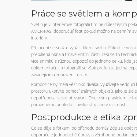
Práce se světlem a komp
Světlo je v interiérové fotografii tím nejdůležitějším 
AMČR-PAS, doporučují fotit pokud možno na denním světl
interiéry.
Při focení se snažte využít difuzní světlo. Pokud je venk
přepálená okna a tmavé vnitřní části, řeší se to tech
více snímků s různou expozicí do jednoho celku, kde jsou
dokumentačních fotografií se však preferuje jediná exp
zavádějícímu zobrazení reality.
Kompozice by měla vést oko diváka. Využívejte vedoucí li
prostoru ukotvíte pomocí známých objektů, jako je žid
nepotřeboval velké ořezávání. Obecným pravidlem je fo
přirozenému pohledu člověka stojícího v místnosti.
Postprodukce a etika zp
Co se děje s fotkami po příchodu domů? Zde se opět 
doporučuje jednoduché úpravy a věrohodné podání před