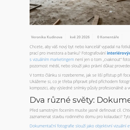
Veronika Kudinova
kvě 20 2026
0 Komentáře
Chcete, aby váš nový byt nebo kancelář vypadal na fotk
prací pro investora a banku? Fotografování
interiérový
s vizuálním marketingem
není jen o tom „cvaknout“ foto
pozornost médií, nebo slouží jako právní důkaz provede
V tomto článku si rozebereme, jak se liší přístup při fo
Ukážeme si, co je třeba připravit před příchodem fotogra
kompozici, aby výsledné snímky půsily profesionálně a 
Dva různé světy: Dokum
Před samotným focením musíte jasně definovat cíl. Chtěl
zaznamenat stavbu rodinného domu pro kolaudaci? Tyto d
Dokumentační fotografie
slouží jako
objektivní vizuáln