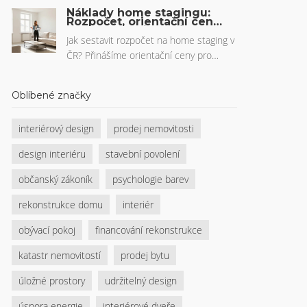
fotek přes 3D prohlídky až po cílené
Náklady home stagingu:
reklamy. Zjistěte, proč se některé
Rozpočet, orientační ceny
a návratnost investice v
nemovitosti prodávají o třetinu rychleji a
ČR
Jak sestavit rozpočet na home staging v
jak se připravit na budoucnost
ČR? Přinášíme orientační ceny pro
realitního trhu.
Prahu i regiony, rozbor nákladů na
pronájem nábytku, konzultace a
Oblíbené značky
fotografie. Zjistěte, kolik stojí příprava
nemovitosti na prodej a jaká je
interiérový design
prodej nemovitosti
návratnost investice.
design interiéru
stavební povolení
občanský zákoník
psychologie barev
rekonstrukce domu
interiér
obývací pokoj
financování rekonstrukce
katastr nemovitostí
prodej bytu
úložné prostory
udržitelný design
úspora energie
interiérové dveře