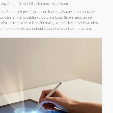
aby fotografie sloužila jako pravdivý záznam.
ění nežádoucích prvků, jako jsou kabely, zásuvky nebo nouzové
d přidání jemného záblesku do okna („sun flare“) nebo mírná
ým limitem je však klamání reality. Neměli byste přidávat okna,
o mohlo ovlivnit rozhodnutí kupujícího o velikosti prostoru.