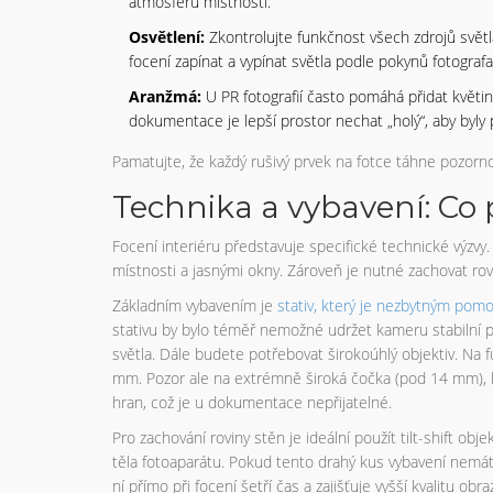
atmosféru místnosti.
Osvětlení:
Zkontrolujte funkčnost všech zdrojů světla
focení zapínat a vypínat světla podle pokynů fotografa
Aranžmá:
U PR fotografií často pomáhá přidat květiny
dokumentace je lepší prostor nechat „holý“, aby byly 
Pamatujte, že každý rušivý prvek na fotce táhne pozorno
Technika a vybavení: Co 
Focení interiéru představuje specifické technické výzvy.
místnosti a jasnými okny. Zároveň je nutné zachovat ro
Základním vybavením je
stativ
, který je
nezbytným pomoc
stativu by bylo téměř nemožné udržet kameru stabilní 
světla. Dále budete potřebovat širokoúhlý objektiv. Na 
mm. Pozor ale na extrémně široká čočka (pod 14 mm), 
hran, což je u dokumentace nepřijatelné.
Pro zachování roviny stěn je ideální použít tilt-shift 
těla fotoaparátu. Pokud tento drahý kus vybavení nemát
ní přímo při focení šetří čas a zajišťuje vyšší kvalitu obra