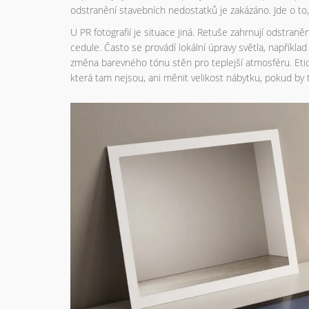
odstranění stavebních nedostatků je zakázáno. Jde o to, 
U PR fotografií je situace jiná. Retuše zahrnují odstran
cedule. Často se provádí lokální úpravy světla, napříkla
změna barevného tónu stěn pro teplejší atmosféru. Etick
která tam nejsou, ani měnit velikost nábytku, pokud by t