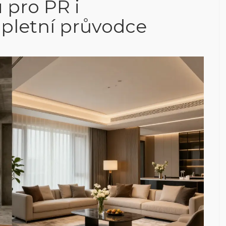
u pro PR i
pletní průvodce