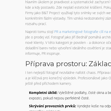
hlavním úkolem je pravdivost a systematické zachycení f
kde a kdy postavilo. Zde neplatí estetické krášlení. Pok
Firmy jako B&T Project využívají tyto snímky ve svých w
konkrétním fázím výstavby. Tím vzniká nedoziratelný z
rozsahu prací.
Naproti tomu stojí
PR a marketingové fotografie
cílí na
e
jde o prodej vizí. Fotograf jako Jiří Bednář pomáhá archi
nové klienty. V této kategorii je povolen - a dokonce oč
doladění barev nebo vytvoření ideálního osvětlení je st
informuje, PR inspiruje.
Příprava prostoru: Zákl
I ten nejlepší fotograf nezvládne nafotit chaos. Příprav
a je klíčová pro konečný výsledek. Profesionálové jako 
ještě před příchodem kamery.
Kompletní úklid:
Vyleštěné podlahy, čisté okna a b
expozici, pokud nejsou perfektně čisté.
Skrývání provozních prvků:
Vyndejte koše na odpad