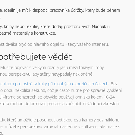
. Ideální je mít k dispozici pracovníka údržby, který bude během
.
, knihy nebo textilie, které dodají prostoru život. Naopak u
patrné materiály a konstrukce.
st diváka pryč od hlavního objektu - tedy vašeho interiéru.
potřebujete vědět
 Musíte bojovat s velkými rozdíly jasu mezi tmavými rohy
vnou perspektivu, aby stěny nevypadaly nakloněné.
níkem pro ostré snímky při dlouhých expozičních časech
. Bez
po dobu několika sekund, což je často nutné pro správné vyvážení
full-frame senzorech se obvykle používají ohniska kolem 16-24
která mohou deformovat prostor a způsobit nežádoucí zkreslení
objektiv, který umožňuje posunout optickou osu kamery bez náklonu
e, můžete perspektivu vyrovnat následně v softwaru, ale práce s
zu.