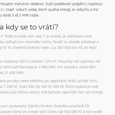
ebujete mohutné radiátory. Stačí podlahové vytápění s teplotou
dlo
(např. vzduch-voda), které využívá energii ze vzduchu a má
y dodá 3 až 5 kWh tepla.
a kdy se to vrátí?
í: "Kolik to bude stát navíc?" Je pravda, že pořizovací cena
y splňující jen minimální normy. Rozdíl se obvykle pohybuje v
 Kč to znamená investici navíc cca 300-600 tisíc Kč do lepší
 si modelový dům o velikosti 120 m². Pokud by měl spotřebu 40
o roční potřeba tepla je 4 800 kWh. Pro srovnání, starší dům
val 21 600 kWh.
nota pro plyn nebo elektřinu po započteně ztrát) vychází roční
a 7 200 Kč. Starý dům by stál 32 400 Kč. Roční úspora je tedy
sporu půl milionu korun, aniž bychom započítali růst cen energií,
porám
spravovaný Státním fondem životního prostředí ČR
asivní domy lze čerpat vyšší částky (až 400 000 Kč a více podle