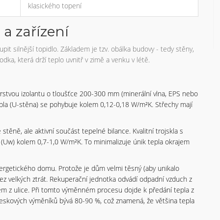
klasického topení
 a zařízení
it silnější topidlo. Základem je tzv. obálka budovy - tedy stěny,
ka, která drží teplo uvnitř v zimě a venku v létě.
stvou izolantu o tloušťce 200-300 mm (minerální vlna, EPS nebo
epla (U-stěna) se pohybuje kolem 0,12-0,18 W/m²K. Střechy mají
těně, ale aktivní součást tepelné bilance. Kvalitní trojskla s
Uw) kolem 0,7-1,0 W/m²K. To minimalizuje únik tepla okrajem
ergetického domu. Protože je dům velmi těsný (aby unikalo
 velkých ztrát. Rekuperační jednotka odvádí odpadní vzduch z
m z ulice. Při tomto výměnném procesu dojde k předání tepla z
kových výměníků bývá 80-90 %, což znamená, že většina tepla