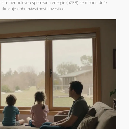
ovy s téměř nulovou spotřebou energie (nZEB) se mohou dočk
 zkracuje dobu návratnosti investice.