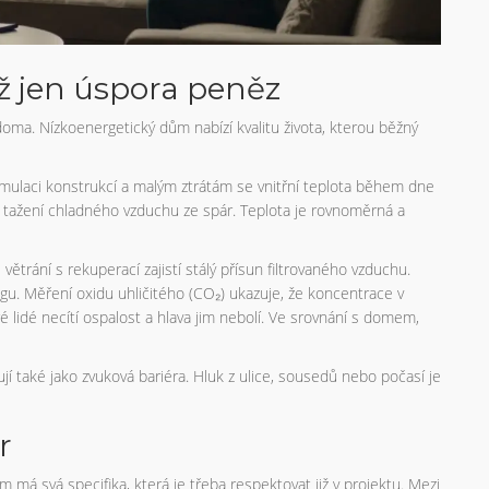
ž jen úspora peněz
doma. Nízkoenergetický dům nabízí kvalitu života, kterou běžný
umulaci konstrukcí a malým ztrátám se vnitřní teplota během dne
tažení chladného vzduchu ze spár. Teplota je rovnoměrná a
 větrání s rekuperací zajistí stálý přísun filtrovaného vzduchu.
ogu. Měření oxidu uhličitého (CO₂) ukazuje, že koncentrace v
ré lidé necítí ospalost a hlava jim nebolí. Ve srovnání s domem,
gují také jako zvuková bariéra. Hluk z ulice, sousedů nebo počasí je
r
má svá specifika, která je třeba respektovat již v projektu. Mezi