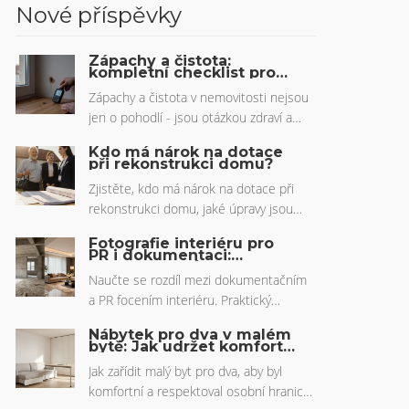
Nové příspěvky
Zápachy a čistota:
kompletní checklist pro
svěží nemovitost
Zápachy a čistota v nemovitosti nejsou
jen o pohodlí - jsou otázkou zdraví a
hodnoty domu. Tento checklist vám
Kdo má nárok na dotace
pomůže odhalit skryté problémy s
při rekonstrukci domu?
vlhkostí, plísní a kvalitou vzduchu, které
Zjistěte, kdo má nárok na dotace při
mohou snížit cenu bytu až o 20 %.
rekonstrukci domu, jaké úpravy jsou
podporovány, jak podat žádost a na co
Fotografie interiéru pro
si dát pozor, aby jste získali finance
PR i dokumentaci:
Kompletní průvodce
snadno.
Naučte se rozdíl mezi dokumentačním
a PR focením interiéru. Praktický
průvodce přípravou, technikou, právem
Nábytek pro dva v malém
a postprodukcí pro profesionální
bytě: Jak udržet komfort a
osobní hranice
výsledky.
Jak zařídit malý byt pro dva, aby byl
komfortní a respektoval osobní hranice?