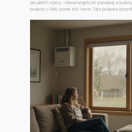
aktuálních výzev), i nízkoenergetické standardy a bud
podpory v řádu stovek tisíc korun. Tato podpora výrazně