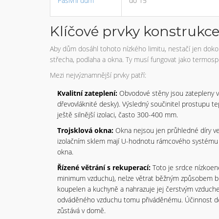
Pasivní dům
do 15
Klíčové prvky konstrukce
Aby dům dosáhl tohoto nízkého limitu, nestačí jen dokoup
střecha, podlaha a okna. Ty musí fungovat jako termospod
Mezi nejvýznamnější prvky patří:
Kvalitní zateplení:
Obvodové stěny jsou zatepleny vr
dřevovláknité desky). Výsledný součinitel prostupu t
ještě silnější izolaci, často 300-400 mm.
Trojsklová okna:
Okna nejsou jen průhledné díry ve s
izolačním sklem mají U-hodnotu rámcového systému (
okna.
Řízené větrání s rekuperací:
Toto je srdce nízkoen
minimum vzduchu), nelze větrat běžným způsobem bez
koupelen a kuchyně a nahrazuje jej čerstvým vzduche
odváděného vzduchu tomu přiváděnému. Účinnost des
zůstává v domě.