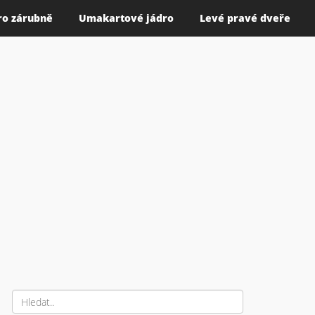
ro zárubně
Umakartové jádro
Levé pravé dveře