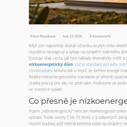
Klára Nováková
kvě 23 2026
0 Komentáře
Když jste naposledy dostali účtenku za plyn nebo elektř
republice nestagnují a výdaje na vytápění rodinného 
Existuje však cesta, jak tyto náklady dramaticky snížit
nízkoenergetický dům
, což je
standard výstavby, kte
novostavbám
.
Mnoho lidí si myslí, že šetření energií zn
Realita nízkoenergetického standardu je přesně opačná. 
stavba pracují pro vás, ne proti vám. Podívejme se podro
se investice vyplatí.
Co přesně je nízkoenerg
Pojem „nízkoenergetický“ není jen marketingovým trike
význam. Podle normy ČSN 73 0540-2 a odborných zdroj
rozumí budova, jejíž měrná potřeba tepla na vytápění 