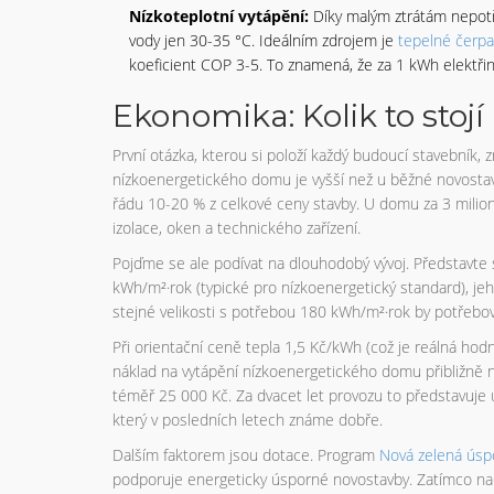
Nízkoteplotní vytápění:
Díky malým ztrátám nepotř
vody jen 30-35 °C. Ideálním zdrojem je
tepelné čerpa
koeficient COP 3-5. To znamená, že za 1 kWh elektřin
Ekonomika: Kolik to stojí 
První otázka, kterou si položí každý budoucí stavebník, zn
nízkoenergetického domu je vyšší než u běžné novostavb
řádu 10-20 % z celkové ceny stavby. U domu za 3 miliony
izolace, oken a technického zařízení.
Pojďme se ale podívat na dlouhodobý vývoj. Představte
kWh/m²·rok (typické pro nízkoenergetický standard), jeh
stejné velikosti s potřebou 180 kWh/m²·rok by potřebo
Při orientační ceně tepla 1,5 Kč/kWh (což je reálná hod
náklad na vytápění nízkoenergetického domu přibližně n
téměř 25 000 Kč. Za dvacet let provozu to představuje ú
který v posledních letech známe dobře.
Dalším faktorem jsou dotace. Program
Nová zelená ús
podporuje energeticky úsporné novostavby. Zatímco na p