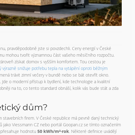
inu, pravděpodobně jste si povzdechli. Ceny energií v České
domu mohou tvořit významnou část vašeho měsíčního rozpočtu.
 a zároveň získat domov s vyšším komfortem. Tou cestou je
rý výrazně snižuje potřebu tepla na vytápění oproti běžným
amená trávit zimní večery v bundě nebo se bát otevřít okno.
Jde o moderní přístup k bydlení, kde technologie a kvalitní
bněji na to, co tento standard obnáší, kolik vás bude stát a zda
etický dům?
m stavebních firem. V České republice má pevně daný technický
ů jako Viessmann CZ nebo portál Goopan.cz se tímto označením
nepřesahuje hodnotu
50 kWh/m²·rok
. Některé definice uvádějí