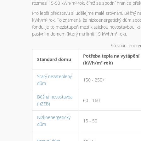
rozmezí 15-50 kWh/m²·rok, čímž se spodní hranice pře
Pro lepší představu si udělejme malé srovnání. Běžný
kWh/m²·rok. To znamená, že nízkoenergetický dům spotře
fondu. Je to mezistupeň mezi klasickou novostavbou, kt
pasivním domem (který má limit 15 kWh/m²·rok).
Srovnání energ
Potřeba tepla na vytápění
Standard domu
(kWh/m²·rok)
Starý nezateplený
150 - 250+
dům
Běžná novostavba
60 - 160
(nZEB)
Nízkoenergetický
15 - 50
dům