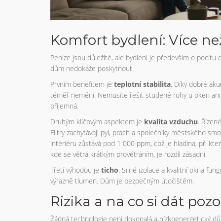
Komfort bydlení: Více ne
Peníze jsou důležité, ale bydlení je především o pocitu 
dům nedokáže poskytnout.
Prvním benefitem je
teplotní stabilita
. Díky dobré ak
téměř nemění. Nemusíte řešit studené rohy u oken ani 
příjemná.
Druhým klíčovým aspektem je
kvalita vzduchu
. Řízené
Filtry zachytávají pyl, prach a společníky městského sm
interiéru zůstává pod 1 000 ppm, což je hladina, při kte
kde se větrá krátkým provětráním, je rozdíl zásadní.
Třetí výhodou je
ticho
. Silné izolace a kvalitní okna fun
výrazně tlumen. Dům je bezpečným útočištěm.
Rizika a na co si dát pozo
Žádná technologie není dokonalá a nízkoenergetický dům 