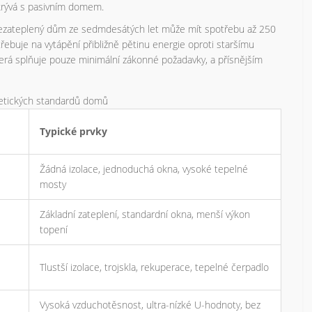
krývá s pasivním domem.
 nezateplený dům ze sedmdesátých let může mít spotřebu až 250
buje na vytápění přibližně pětinu energie oproti staršímu
erá splňuje pouze minimální zákonné požadavky, a přísnějším
etických standardů domů
Typické prvky
Žádná izolace, jednoduchá okna, vysoké tepelné
mosty
Základní zateplení, standardní okna, menší výkon
topení
Tlustší izolace, trojskla, rekuperace, tepelné čerpadlo
Vysoká vzduchotěsnost, ultra-nízké U-hodnoty, bez