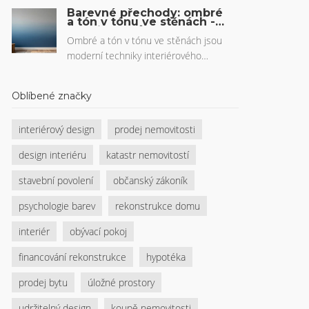
Poradíme s výběrem multifunkčního
Barevné přechody: ombré
nábytku, zónováním a úložnými
a tón v tónu ve stěnách -
Praktický průvodce pro
řešeními.
domácí výmalbu
Ombré a tón v tónu ve stěnách jsou
moderní techniky interiérového
designu, které vytvářejí hloubku a klid.
Zjistěte, jak je správně provést doma,
Oblíbené značky
které barvy fungují nejlépe a jak se
vyhnout běžným chybám.
interiérový design
prodej nemovitosti
design interiéru
katastr nemovitostí
stavební povolení
občanský zákoník
psychologie barev
rekonstrukce domu
interiér
obývací pokoj
financování rekonstrukce
hypotéka
prodej bytu
úložné prostory
udržitelný design
koupě nemovitosti