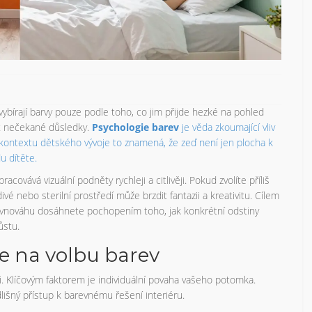
vybírají barvy pouze podle toho, co jim přijde hezké na pohled
ít nečekané důsledky.
Psychologie barev
je
věda zkoumající vliv
 kontextu dětského vývoje to znamená, že zeď není jen plocha k
u dítěte.
racovává vizuální podněty rychleji a citlivěji. Pokud zvolíte příliš
vé nebo sterilní prostředí může brzdit fantazii a kreativitu. Cílem
rovnováhu dosáhnete pochopením toho, jak konkrétní odstiny
ůstu.
e na volbu barev
i. Klíčovým faktorem je individuální povaha vašeho potomka.
odlišný přístup k barevnému řešení interiéru.