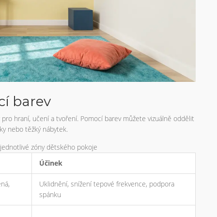
í barev
 pro hraní, učení a tvoření. Pomocí barev můžete vizuálně oddělit
íčky nebo těžký nábytek.
jednotlivé zóny dětského pokoje
Účinek
ená,
Uklidnění, snížení tepové frekvence, podpora
spánku