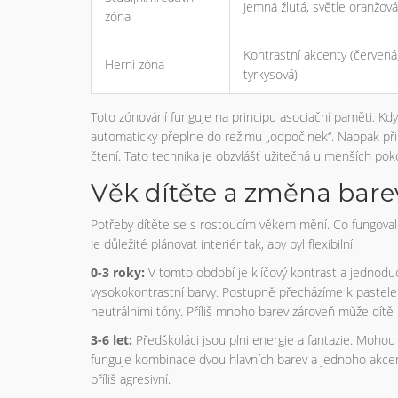
Jemná žlutá, světle oranžová,
zóna
Kontrastní akcenty (červená
Herní zóna
tyrkysová)
Toto zónování funguje na principu asociační paměti. Kd
automaticky přeplne do režimu „odpočinek“. Naopak při 
čtení. Tato technika je obzvlášť užitečná u menších pok
Věk dítěte a změna bar
Potřeby dítěte se s rostoucím věkem mění. Co fungovalo
Je důležité plánovat interiér tak, aby byl flexibilní.
0-3 roky:
V tomto období je klíčový kontrast a jednoduc
vysokokontrastní barvy. Postupně přecházíme k pastele
neutrálními tóny. Příliš mnoho barev zároveň může dítě 
3-6 let:
Předškoláci jsou plni energie a fantazie. Mohou 
funguje kombinace dvou hlavních barev a jednoho akcent
příliš agresivní.