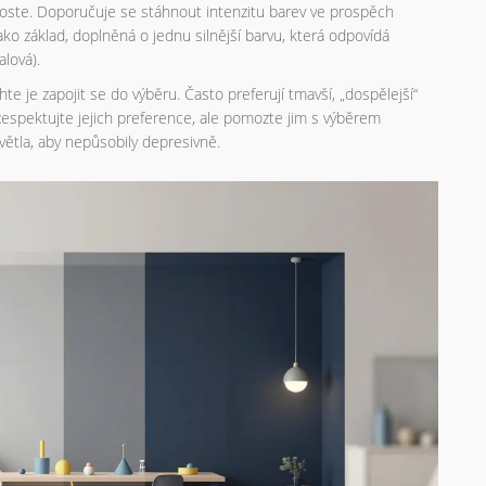
roste. Doporučuje se stáhnout intenzitu barev ve prospěch
ako základ, doplněná o jednu silnější barvu, která odpovídá
lová).
te je zapojit se do výběru. Často preferují tmavší, „dospělejší“
Respektujte jejich preference, ale pomozte jim s výběrem
větla, aby nepůsobily depresivně.