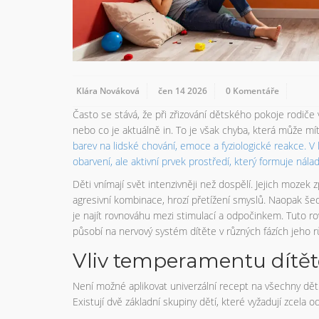
Klára Nováková
čen 14 2026
0 Komentáře
Často se stává, že při zřizování dětského pokoje rodiče 
nebo co je aktuálně in. To je však chyba, která může m
barev na lidské chování, emoce a fyziologické reakce
. V
obarvení, ale aktivní prvek prostředí, který formuje nálad
Děti vnímají svět intenzivněji než dospělí. Jejich mozek zp
agresivní kombinace, hrozí přetížení smyslů. Naopak šedi
je najít rovnováhu mezi stimulací a odpočinkem. Tuto 
působí na nervový systém dítěte v různých fázích jeho r
Vliv temperamentu dítět
Není možné aplikovat univerzální recept na všechny dět
Existují dvě základní skupiny dětí, které vyžadují zcela 