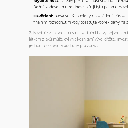
Mydlitelnost:
Dětský pokoj se musí snadno udržovat. 
Běžné vodové emulze dnes splňují tyto parametry ve
Osvětlení:
Barva se liší podle typu osvětlení. Přiroz
finálním rozhodnutím vždy otestujte vzorek barvy na zd
Zdravotní rizika spojená s nekvalitními barvy nejsou je
látkám z laků může ovlivnit kognitivní vývoj dítěte. Inves
jednou pro krásu a podruhé pro zdraví.