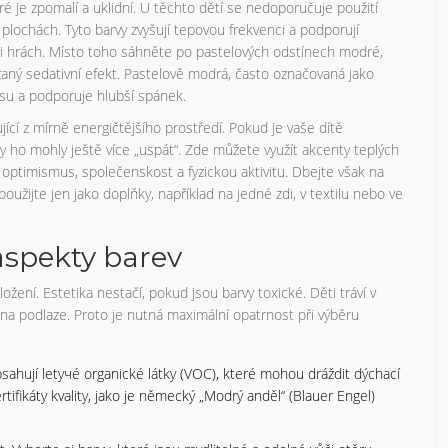
ré je zpomalí a uklidní. U těchto dětí se nedoporučuje použití
 plochách. Tyto barvy zvyšují tepovou frekvenci a podporují
ři hrách. Místo toho sáhněte po pastelových odstínech modré,
zaný sedativní efekt. Pastelově modrá, často označovaná jako
esu a podporuje hlubší spánek.
cí z mírně energičtějšího prostředí. Pokud je vaše dítě
y ho mohly ještě více „uspát“. Zde můžete využít akcenty teplých
í optimismus, společenskost a fyzickou aktivitu. Dbejte však na
použijte jen jako doplňky, například na jedné zdi, v textilu nebo ve
aspekty barev
žení. Estetika nestačí, pokud jsou barvy toxické. Děti tráví v
í na podlaze. Proto je nutná maximální opatrnost při výběru
sahují letучé organické látky (VOC), které mohou dráždit dýchací
tifikáty kvality, jako je německý „Modrý anděl“ (Blauer Engel)