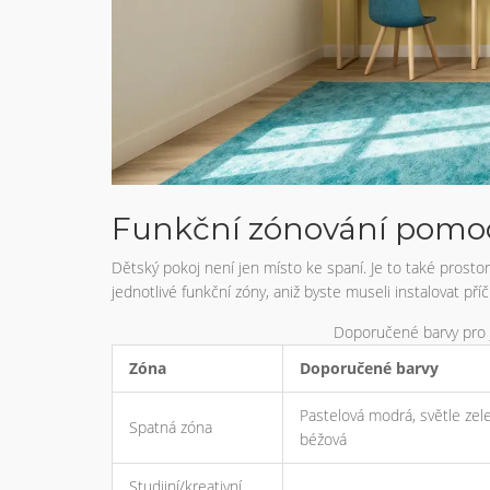
Funkční zónování pomoc
Dětský pokoj není jen místo ke spaní. Je to také prostor
jednotlivé funkční zóny, aniž byste museli instalovat př
Doporučené barvy pro 
Zóna
Doporučené barvy
Pastelová modrá, světle zel
Spatná zóna
béžová
Studijní/kreativní