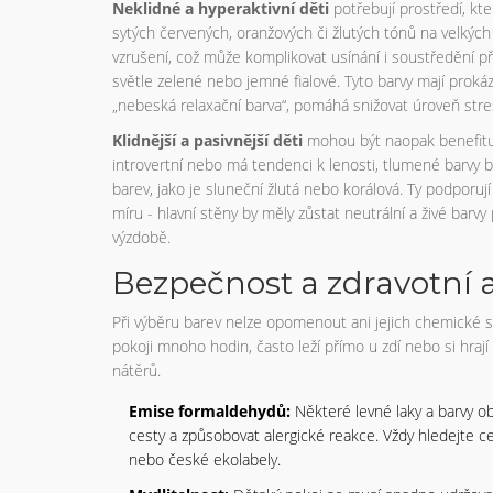
Neklidné a hyperaktivní děti
potřebují prostředí, kte
sytých červených, oranžových či žlutých tónů na velkých
vzrušení, což může komplikovat usínání i soustředění p
světle zelené nebo jemné fialové. Tyto barvy mají proká
„nebeská relaxační barva“, pomáhá snižovat úroveň str
Klidnější a pasivnější děti
mohou být naopak benefitují
introvertní nebo má tendenci k lenosti, tlumené barvy b
barev, jako je sluneční žlutá nebo korálová. Ty podporuj
míru - hlavní stěny by měly zůstat neutrální a živé barvy 
výzdobě.
Bezpečnost a zdravotní 
Při výběru barev nelze opomenout ani jejich chemické slo
pokoji mnoho hodin, často leží přímo u zdí nebo si hraj
nátěrů.
Emise formaldehydů:
Některé levné laky a barvy ob
cesty a způsobovat alergické reakce. Vždy hledejte cer
nebo české ekolabely.