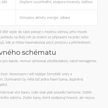
 bílá
Zlepšení soustředění, podpora kreativity, bdělost
,
Stimulace aktivity, energie, zábava
yž dítě vejde do části pokoje s modrou stěnou, jeho mozek
pohledu na žlutý roh za stolem se připravení na práci nebo
ojů, kde je třeba maximalizovat pocit prostoru a přehlednosti.
evného schématu
 pro batole, nemusí vyhovovat předškolákovi, natož teenagerovi.
host. Novorozenci vidí nejlépe černobílé vzory a
m. Dominantní by měla být jedna hlavní barva, doplněná
plést.
tolerovat více barev, stále však platí pravidlo harmonie. Dobře
ního odstínu. Zvolte barvy, které podporují hravost, ale nejsou