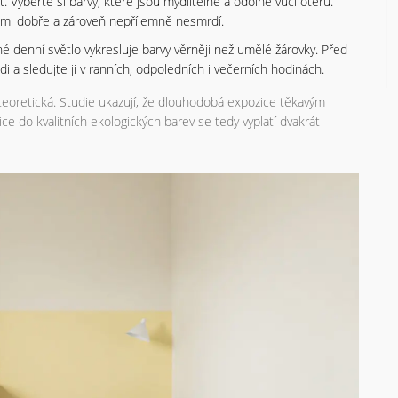
Vyberte si barvy, které jsou mydlitelné a odolné vůči otěru.
lmi dobře a zároveň nepříjemně nesmrdí.
ené denní světlo vykresluje barvy věrněji než umělé žárovky. Před
i a sledujte ji v ranních, odpoledních i večerních hodinách.
n teoretická. Studie ukazují, že dlouhodobá expozice těkavým
tice do kvalitních ekologických barev se tedy vyplatí dvakrát -