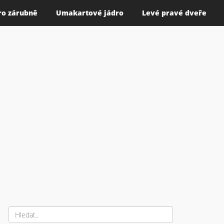
ro zárubně
Umakartové jádro
Levé pravé dveře