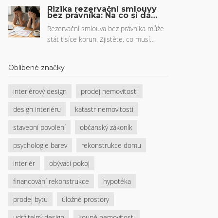
vytvořit intimitu a komfort, který
Rizika rezervační smlouvy
přesvědčí kupce, a proč investice do
bez právníka: Na co si dát
pozor v českém realitním
stagingu ložnice může zvýšit prodejní
trhu
Rezervační smlouva bez právníka může
cenu o až 7 %.
stát tisíce korun. Zjistěte, co musí
obsahovat, aby nebyla neplatná, jak se
chránit před ztrátou zálohy a proč 38 %
Oblíbené značky
transakcí bez realitky končí sporami.
interiérový design
prodej nemovitosti
design interiéru
katastr nemovitostí
stavební povolení
občanský zákoník
psychologie barev
rekonstrukce domu
interiér
obývací pokoj
financování rekonstrukce
hypotéka
prodej bytu
úložné prostory
udržitelný design
koupě nemovitosti