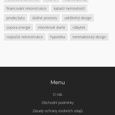
financování rekonstrukce
katastr nemovitostí
prodej bytu
úložné prostory
udržitelný design
úspora energie
interiérové dveře
nábytek
rozpočet rekonstrukce
hypotéka
minimalistický design
Menu
O nás
Obchodní podmínky
Zásady ochrany osobních údajů