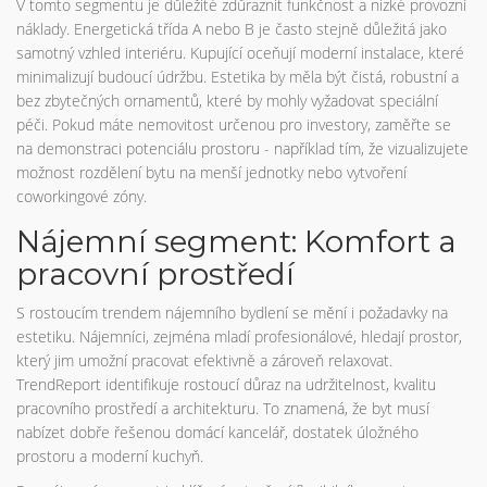
V tomto segmentu je důležité zdůraznit funkčnost a nízké provozní
náklady. Energetická třída A nebo B je často stejně důležitá jako
samotný vzhled interiéru. Kupující oceňují moderní instalace, které
minimalizují budoucí údržbu. Estetika by měla být čistá, robustní a
bez zbytečných ornamentů, které by mohly vyžadovat speciální
péči. Pokud máte nemovitost určenou pro investory, zaměřte se
na demonstraci potenciálu prostoru - například tím, že vizualizujete
možnost rozdělení bytu na menší jednotky nebo vytvoření
coworkingové zóny.
Nájemní segment: Komfort a
pracovní prostředí
S rostoucím trendem nájemního bydlení se mění i požadavky na
estetiku. Nájemníci, zejména mladí profesionálové, hledají prostor,
který jim umožní pracovat efektivně a zároveň relaxovat.
TrendReport identifikuje rostoucí důraz na udržitelnost, kvalitu
pracovního prostředí a architekturu. To znamená, že byt musí
nabízet dobře řešenou domácí kancelář, dostatek úložného
prostoru a moderní kuchyň.