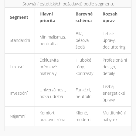
Srovnání estetických požadavků podle segmentu
Hlavní
Barevné
Rozsah
Segment
priorita
schéma
úprav
Bílá,
Lehké
Minimalismus,
Standardní
béžová,
úpravy,
neutralita
šedá
decluttering
Exkluzivita,
Hluboké
Profesionální
Luxusní
prémiové
tóny,
design,
materiály
kontrasty
detaily
Těžba,
Univerzálnost,
Funkční,
Investiční
energetické
nízká údržba
neutrální
úpravy
Komfort,
Klidné,
Multifunkční
Nájemní
pracovní zóna
moderní
nábytek