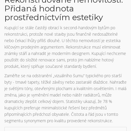
Přidaná hodnota
prostřednictvím estetiky
Kupující se stále častěji obrací k second-handovým bytům po
rekonstrukci, protože nové stavby jsou finančně nedosažitelné
nebo čekací lhůty příliš dlouhé. U těchto nemovitostí je estetika
klíčovým prodejním argumentem. Rekonstrukce musí eliminovat
známky stáří a nahradit je moderním designem. Kupující nechceme
pouštět do složité renovace sami, proto jim nabízíme hotový
produkt, který splňuje současné standardy bydlení.
Zaměřte se na odstranění „vizuálního šumu“ typického pro starší
byty - tmavé tapety, těžké závěsy nebo zastaralé dlaždice. Nahraďte
je světlými tóny, otevřenými plochami a kvalitním osvětlením. I malá
změna, jako je vyměnění madel nebo nátěr radiátorů, může
dramaticky zlepšit celkový dojem. Statistiky ukazují, že 78 %
kupujících preferuje minimalistické řešení bez předmětů
připomínajících předchozí obyvatele. Čistota a řád jsou v tomto
segmentu synonymem pro kvalitu provedené rekonstrukce.