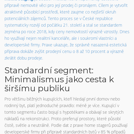
přípravě nemovité věci pro její prodej či pronájem
. Cílem je vytvořit
atraktivně působící prostředí, které zaujme co nejširší okruh
potenciálních zájemců. Tento proces se v České republice
systematicky rozvíjí od počátku 21. století a stal se standardem
zejména po roce 2018, kdy ceny nemovitostí výrazně vzrostly. Dnes
ho využívají nejen realitní kanceláře, ale i soukromí vlastníci a
developerské firmy. Praxe ukazuje, že správně nasazená estetická
příprava dokáže zvýšit prodejní cenu o 8 až 10 procent a výrazně
zkrátit dobu prodeje.
Standardní segment:
Minimalismus jako cesta k
širšímu publiku
Pro většinu běžných kupujících, kteří hledají první domov nebo
rodinný byt, platí jednoduché pravidlo: méně je více. Kupující v
tomto segmentu často bojují s hypotékami a obávají se skrytých
nákladů na rekonstrukci. Proto preferují prostory, které působí
čistě, světle a neutrálně. Podle dat z praxe home stagerů používají
developerské firmy při přípravě standardních bytů v 85 % případů