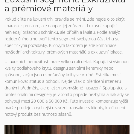
a prémiové materiály
Pokud cílíte na luxusní trh, pravidla se mění. Zde nejde o to skrýt
charakter prostoru, ale naopak jej zdůraznit. Luxusní kupující
nehledají prázdnou schránku, ale příběh a kvalitu. Podle analýz
rezidenčního trhu tvoří tento segment svébytnou část trhu se
specifickými požadavky. Klíčovým faktorem je zde kombinace
nevšední architektury, prémiových materiálů a exkluzivní lokace.
U luxusních nemovitostí hraje velkou roli detail. Kupující si všimnou
kvality podlahového krytu, designu sanitární keramiky nebo
způsobu, jakým jsou uspořádány knihy ve vitríně. Estetika musí
komunikovat status a pohodlí. Nejde však o přehlcení interiéru
drahými předměty, ale o jejich promyšlené nasazení. Spolupráce s
profesionálními designéry je v tomto případě nezbytná a náklady se
pohybují mezi 20 000 a 50 000 Kč. Tuto investici kompenzuje vyšší
marže prodeje a rychlejší uzavření transakce s klienty, kteří ocení
hotový produkt bez nutnosti zásahů.