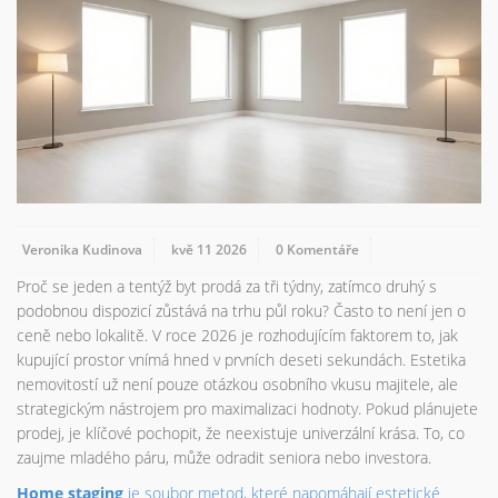
Veronika Kudinova
kvě 11 2026
0 Komentáře
Proč se jeden a tentýž byt prodá za tři týdny, zatímco druhý s
podobnou dispozicí zůstává na trhu půl roku? Často to není jen o
ceně nebo lokalitě. V roce 2026 je rozhodujícím faktorem to, jak
kupující prostor vnímá hned v prvních deseti sekundách. Estetika
nemovitostí už není pouze otázkou osobního vkusu majitele, ale
strategickým nástrojem pro maximalizaci hodnoty. Pokud plánujete
prodej, je klíčové pochopit, že neexistuje univerzální krása. To, co
zaujme mladého páru, může odradit seniora nebo investora.
Home staging
je
soubor metod, které napomáhají estetické