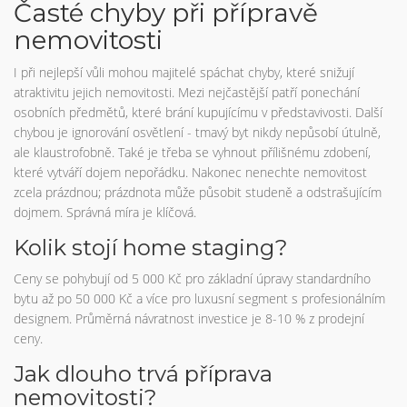
Časté chyby při přípravě
nemovitosti
I při nejlepší vůli mohou majitelé spáchat chyby, které snižují
atraktivitu jejich nemovitosti. Mezi nejčastější patří ponechání
osobních předmětů, které brání kupujícímu v představivosti. Další
chybou je ignorování osvětlení - tmavý byt nikdy nepůsobí útulně,
ale klaustrofobně. Také je třeba se vyhnout přílišnému zdobení,
které vytváří dojem nepořádku. Nakonec nenechte nemovitost
zcela prázdnou; prázdnota může působit studeně a odstrašujícím
dojmem. Správná míra je klíčová.
Kolik stojí home staging?
Ceny se pohybují od 5 000 Kč pro základní úpravy standardního
bytu až po 50 000 Kč a více pro luxusní segment s profesionálním
designem. Průměrná návratnost investice je 8-10 % z prodejní
ceny.
Jak dlouho trvá příprava
nemovitosti?