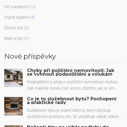
DIY a kutilství
(13)
chytré bydlení
(4)
Životní styl
(3)
Rady a tipy
(1)
Nové příspěvky
Chyby při pojištění nemovitosti: Jak
se vyhnout podpojištění a výlukám
Podpojištění a výluky v pojištění nemovitosti mohou
stát majitele stovky tisíc korun. Zjistěte, jak se jim
vyhnout, co je skryté v pojistných podmínkách a proč
Co je to služebnost bytu? Pochopení
je důležité pravidelně pojistku aktualizovat.
a praktické rady
Služebnost bytu je právní nástroj, který zlepšuje
využitelnost prostoru tím, že umožňuje užívat některé
součásti nebo části bytu bez vlastnictví. Tento článek