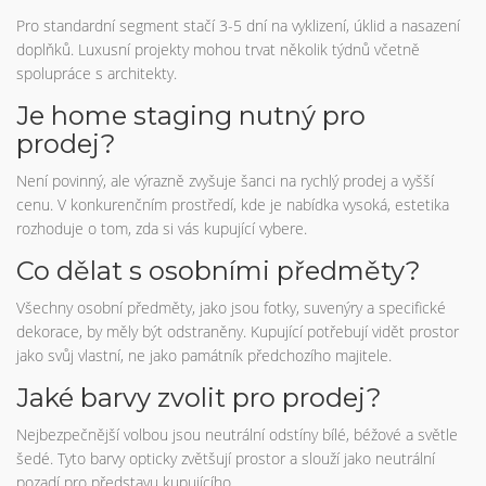
Pro standardní segment stačí 3-5 dní na vyklizení, úklid a nasazení
doplňků. Luxusní projekty mohou trvat několik týdnů včetně
spolupráce s architekty.
Je home staging nutný pro
prodej?
Není povinný, ale výrazně zvyšuje šanci na rychlý prodej a vyšší
cenu. V konkurenčním prostředí, kde je nabídka vysoká, estetika
rozhoduje o tom, zda si vás kupující vybere.
Co dělat s osobními předměty?
Všechny osobní předměty, jako jsou fotky, suvenýry a specifické
dekorace, by měly být odstraněny. Kupující potřebují vidět prostor
jako svůj vlastní, ne jako památník předchozího majitele.
Jaké barvy zvolit pro prodej?
Nejbezpečnější volbou jsou neutrální odstíny bílé, béžové a světle
šedé. Tyto barvy opticky zvětšují prostor a slouží jako neutrální
pozadí pro představu kupujícího.