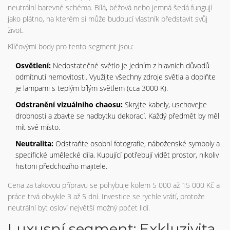
neutrální barevné schéma. Bílá, béžová nebo jemná šedá fungují
jako plátno, na kterém si může budoucí vlastník představit svůj
život.
Klíčovými body pro tento segment jsou:
Osvětlení:
Nedostatečné světlo je jedním z hlavních důvodů
odmítnutí nemovitosti. Využijte všechny zdroje světla a doplňte
je lampami s teplým bílým světlem (cca 3000 K).
Odstranění vizuálního chaosu:
Skryjte kabely, uschovejte
drobnosti a zbavte se nadbytku dekorací. Každý předmět by měl
mít své místo.
Neutralita:
Odstraňte osobní fotografie, náboženské symboly a
specifické umělecké díla. Kupující potřebují vidět prostor, nikoliv
historii předchozího majitele.
Cena za takovou přípravu se pohybuje kolem 5 000 až 15 000 Kč a
práce trvá obvykle 3 až 5 dní. Investice se rychle vrátí, protože
neutrální byt osloví největší možný počet lidí.
Luxusní segment: Exkluzivita