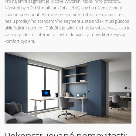
Pro nájemní segment je klíčové vytvoření flexibilního prostoru.
Nábytek by měl být multifunkční a lehký, aby ho nájemce mohl
snadno přesunout. Barevné řešení může být mírně dynamičtější
než u prodejního standardního segmentu, stále však musí působit
uklidňujícím dojmem. Důležitá je také technická vybavenost, jako je
vysokorychlostní internet a chytré domácí systémy, které zvyšují
komfort bydlení.
Rekonstruované nemovitosti: