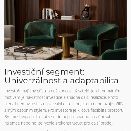
Investiční segment:
Univerzálnost a adaptabilita
Investoři mají jiný přístup než koncoví uživatelé. Jejich primárním
motivem je návratnost investice a snadná další realizace. Proto
hledají nemovitosti s univerzální estetikou, která neodrazuje příliš
silným osobním stylem. Pro investora je klíčová flexibilita prostoru.
Byt musí vypadat tak, aby se do něj dal snadno nastěhovat
nájemce nebo ho lze rychle zrekonstruovat pro další prodej.