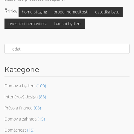
Štítky:
home staging
prodej nemovitosti
estetika bytu
investiční nemovitost
luxusní bydlení
Kategorie
Domov a bydlení
(100)
Interiérový design
(88)
Právo a finance
(68)
Domov a zahrada
(15)
Domácnost
(15)