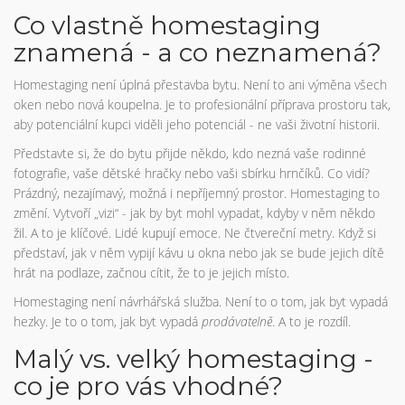
Co vlastně homestaging
znamená - a co neznamená?
Homestaging není úplná přestavba bytu. Není to ani výměna všech
oken nebo nová koupelna. Je to profesionální příprava prostoru tak,
aby potenciální kupci viděli jeho potenciál - ne vaši životní historii.
Představte si, že do bytu přijde někdo, kdo nezná vaše rodinné
fotografie, vaše dětské hračky nebo vaši sbírku hrnčíků. Co vidí?
Prázdný, nezajímavý, možná i nepříjemný prostor. Homestaging to
změní. Vytvoří „vizi“ - jak by byt mohl vypadat, kdyby v něm někdo
žil. A to je klíčové. Lidé kupují emoce. Ne čtvereční metry. Když si
představí, jak v něm vypijí kávu u okna nebo jak se bude jejich dítě
hrát na podlaze, začnou cítit, že to je jejich místo.
Homestaging není návrhářská služba. Není to o tom, jak byt vypadá
hezky. Je to o tom, jak byt vypadá
prodávatelně
. A to je rozdíl.
Malý vs. velký homestaging -
co je pro vás vhodné?