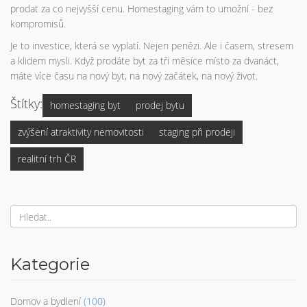
prodat za co nejvyšší cenu. Homestaging vám to umožní - bez
kompromisů.
Je to investice, která se vyplatí. Nejen penězi. Ale i časem, stresem
a klidem mysli. Když prodáte byt za tři měsíce místo za dvanáct,
máte více času na nový byt, na nový začátek, na nový život.
Štítky:
homestaging byt
prodej bytu
zvýšení atraktivity nemovitosti
staging při prodeji
realitní trh ČR
Kategorie
Domov a bydlení
(100)