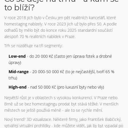
to blíží?
V roce 2018 jich bylo v Česku jen pět realitních kanceláří, které
homestaging nabízely. V roce 2023 jich už bylo přes 50. A podle
odhadů by mělo být do konce roku 2025 standardní součástí
alespoň 70 % realitních nabídek v Praze.
Trh se rozděluje na tři segmenty:
Low-end
- do 20 000 Kč (často jen úprava fotek a drobné
úpravy)
Mid-range
- 20 000-50 000 Kč (to je nejčastější, tvoří 65 %
trhu)
High-end
- nad 50 000 Kč (pro luxusní byty nebo vily)
Největší růst je v oblastech s vysokou konkurencí. V Praze nebo
Brně už se bez homestagingu prodat byt stává těžké. V menších
městech se ještě používá méně - ale to se rychle mění.
Nový trend? 3D vizualizace. Některé firmy, jako František Babčický,
vytvářejí virtuální prohlídky - kde můžete vidět, jak by byt vypadal po