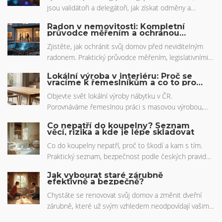
jsou validátoři a delegátoři, jak získat odměny a
vyhnout se slashingu. Praktický průvodce pro
Radon v nemovitosti: Kompletní
začátečníky.
průvodce měřením a ochranou
zdraví
Zjistěte, jak ochránit svůj domov před neviditelným
radonem. Praktický průvodce měřením, legislativními
limity a osvědčenými metodami sanace pro české
Lokální výroba v interiéru: Proč se
majitele nemovitostí.
vracíme k řemeslníkům a co to pro
vás znamená
Objevte svět lokální výroby nábytku v ČR.
Porovnáváme řemeslnou práci s masovou výrobou,
ukazujeme výhody masivního dřeva a radíme, jak
Co nepatří do koupelny? Seznam
vybrat správného řemeslníka pro váš interiér.
věcí, rizika a kde je lépe skladovat
Co do koupelny nepatří, proč to škodí a kam s tím.
Praktický seznam, bezpečnost podle českých pravidel,
rychlé kroky, tabulka, tahák a FAQ.
Jak vybourat staré zárubně
efektivně a bezpečně?
Chystáte se renovovat svůj domov a změnit dveřní
zárubně, které už svým vzhledem neodpovídají vašim
představám? Tento článek krok za krokem poskytuje