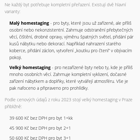
Ne každý byt potřebuje kompletní přeřazení. Existují dvě hlavní
varianty:
Malý homestaging
- pro byty, které jsou už zařízené, ale příliš
osobní nebo nekonzistentní. Zahrnuje odstranění přebytečných
věcí, čištění, drobné opravy, výměnu špatných světel, přidání pár
kusů nábytku nebo dekorací. Například nahrazení starého
koberce, přidání záclon, vytvoření „koutku pro čtení“ v obývacím
pokoji.
Velký homestaging
- pro nezařízené byty nebo ty, kde je příliš
mnoho osobních věcí. Zahrnuje kompletní vyklizení, dočasné
zařízení nábytkem a doplňky, které vytvářejí atmosféru. Vše je
pak nafoceno a připraveno pro prohlídky.
Podle cenových údajů z roku 2023 stojí velký homestaging v Praze
přibližně:
39 600 Kč bez DPH pro byt 1+kk
45 900 Kč bez DPH pro byt 2+1
50 600 Kč bez DPH pro byt 3+1