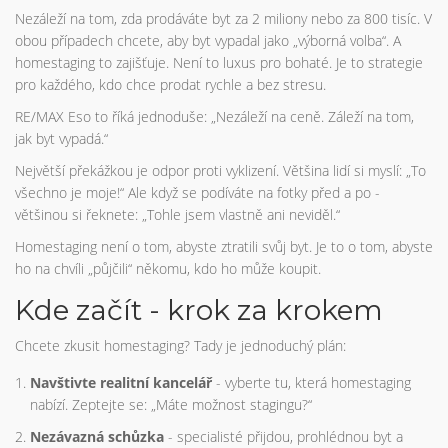
Nezáleží na tom, zda prodáváte byt za 2 miliony nebo za 800 tisíc. V
obou případech chcete, aby byt vypadal jako „výborná volba“. A
homestaging to zajišťuje. Není to luxus pro bohaté. Je to strategie
pro každého, kdo chce prodat rychle a bez stresu.
RE/MAX Eso to říká jednoduše: „Nezáleží na ceně. Záleží na tom,
jak byt vypadá.“
Největší překážkou je odpor proti vyklizení. Většina lidí si myslí: „To
všechno je moje!“ Ale když se podíváte na fotky před a po -
většinou si řeknete: „Tohle jsem vlastně ani neviděl.“
Homestaging není o tom, abyste ztratili svůj byt. Je to o tom, abyste
ho na chvíli „půjčili“ někomu, kdo ho může koupit.
Kde začít - krok za krokem
Chcete zkusit homestaging? Tady je jednoduchý plán:
Navštivte realitní kancelář
- vyberte tu, která homestaging
nabízí. Zeptejte se: „Máte možnost stagingu?“
Nezávazná schůzka
- specialisté přijdou, prohlédnou byt a