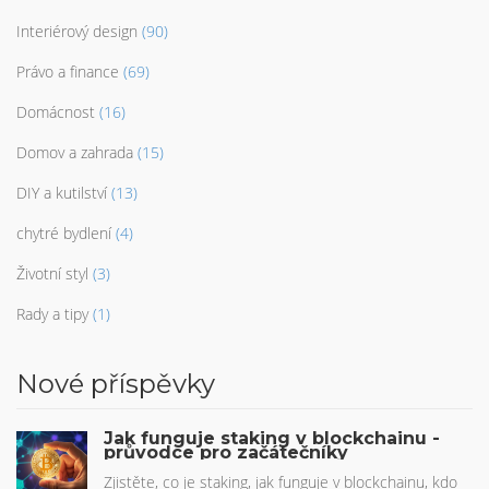
Interiérový design
(90)
Právo a finance
(69)
Domácnost
(16)
Domov a zahrada
(15)
DIY a kutilství
(13)
chytré bydlení
(4)
Životní styl
(3)
Rady a tipy
(1)
Nové příspěvky
Jak funguje staking v blockchainu -
průvodce pro začátečníky
Zjistěte, co je staking, jak funguje v blockchainu, kdo