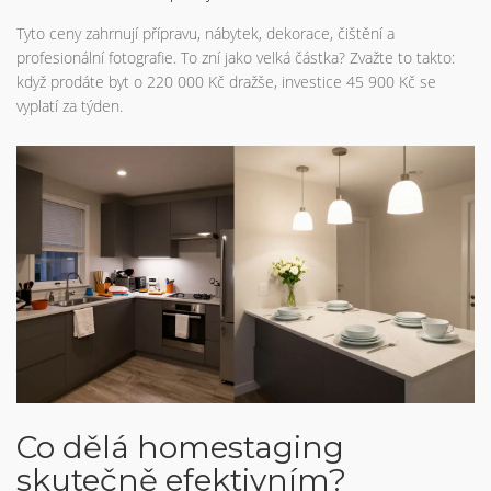
Tyto ceny zahrnují přípravu, nábytek, dekorace, čištění a
profesionální fotografie. To zní jako velká částka? Zvažte to takto:
když prodáte byt o 220 000 Kč dražše, investice 45 900 Kč se
vyplatí za týden.
Co dělá homestaging
skutečně efektivním?