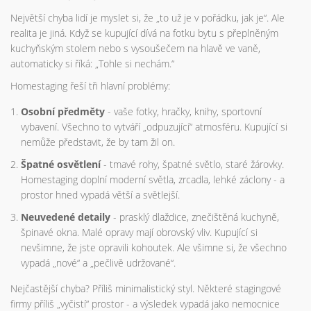
Největší chyba lidí je myslet si, že „to už je v pořádku, jak je“. Ale
realita je jiná. Když se kupující dívá na fotku bytu s přeplněným
kuchyňským stolem nebo s vysoušečem na hlavě ve vaně,
automaticky si říká: „Tohle si nechám.“
Homestaging řeší tři hlavní problémy:
Osobní předměty
- vaše fotky, hračky, knihy, sportovní
vybavení. Všechno to vytváří „odpuzující“ atmosféru. Kupující si
nemůže představit, že by tam žil on.
Špatné osvětlení
- tmavé rohy, špatné světlo, staré žárovky.
Homestaging doplní moderní světla, zrcadla, lehké záclony - a
prostor hned vypadá větší a světlejší.
Neuvedené detaily
- prasklý dlaždice, znečištěná kuchyně,
špinavé okna. Malé opravy mají obrovský vliv. Kupující si
nevšimne, že jste opravili kohoutek. Ale všimne si, že všechno
vypadá „nové“ a „pečlivě udržované“.
Nejčastější chyba? Příliš minimalistický styl. Některé stagingové
firmy příliš „vyčistí“ prostor - a výsledek vypadá jako nemocnice