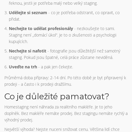
řeknou, jestli je potřeba malý nebo velký staging.
Udělejte si seznam
- co je potřeba odstranit, co opravit, co
přidat.
Nechejte to udělat profesionály
- nezkoušejte to sami.
Staging není „domácí úkol“. Je to o zkušenosti a psychologii
kupujících.
Nechejte si nafotit
- fotografie jsou důležitější než samotný
staging. Pokud jsou špatné, celá práce zůstane neviděná.
Uveďte na trh
- a pak jen čekejte.
Průměrná doba přípravy: 2-14 dní. Po této době je byt připravený k
prodeji - a často i k prodeji dražšímu.
Co je důležité pamatovat?
Homestaging není náhrada za realitního makléře. Je to jeho
doplněk. Bez makléře nemáte prodej. Bez stagingu nemáte rychlý a
výhodný prodej.
Největší výhoda? Nejste nuceni snižovat cenu. Většina lidí chce