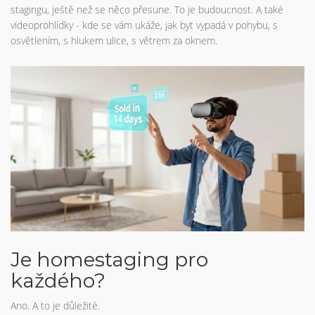
stagingu, ještě než se něco přesune. To je budoucnost. A také
videoprohlídky - kde se vám ukáže, jak byt vypadá v pohybu, s
osvětlením, s hlukem ulice, s větrem za oknem.
Je homestaging pro
každého?
Ano. A to je důležité.