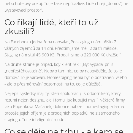
nebo hotelový pokoj. To je také nepřitažlivé. Lidé chtějí „domov“, ne
„vystavovací prostor“.
Co říkají lidé, kteří to už
zkusili?
Na Facebooku jedna žena napsala: „Po stagingu nám přišlo 7
vážných zájemců za 14 dní. Předtím jsme měli 2 za tři měsíce.
Staging nám stál 45 900 Kč. Prodali jsme o 220 000 Kč dražše.“
Na druhé straně je případ, kdy klient řekl: „Byt vypadal příliš
„nepřestěhovatelně“. Nebylo tam nic, co by napovědělo, že to je
domov.“ To je varování. Homestaging nemá být o odstranění všeho
- ale o přesměrování pozornosti na to, co je důležité.
Nejlepší výsledky mají ty, kteří spolupracují s odborníkem, který
rozumí nejen designu, ale i tomu, jak kupující myslí. Některé firmy,
jako Popenková-Mačanek, dokonce nabízejí homestaging zdarma -
protože jejich příjem je z prodejních poplatků, ne z samotného
stagingu. To je inteligentní model.
Co se děje na trhu - a kam se