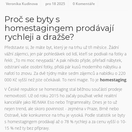
Veronika Kudinova
pro 18 2025
0 Komentáře
Proč se byty s
homestagingem prodávají
rychleji a dražše?
Představte si, že máte byt, který je na trhu už tři měsíce. Žádní
vážní zájemci, jen pár pohledávek od lidí, kteří se podívali na fotky a
řekli: „To mi moc nevypadá.“ A pak někdo přijde, přeřadí nábytek,
odstraní vaše osobní fotky, přidá pár kusů moderního nábytku a
nafotí to znovu. Za dvě týdny máte sedm zájemců a nabídku o 220
000 Kč vyšší než jste očekávali. To není magie. To je
homestaging
.
V České republice se homestaging stal běžnou součástí prodeje
nemovitostí. Už od roku 2015 ho začaly používat velké realitní
kanceláře jako RE/MAX Eso nebo Trigramreality. Dnes je to už
nejen trend, ale skoro povinnost - zejména v Praze, Brně nebo
Ostravě, kde konkurence na trhu je vysoká. Podle statistik se byty
s homestagingem prodávají až o 78 % rychleji a za cenu vyšší o 10-
15 % než ty bez přípravy.