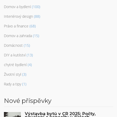
Domov a bydlení
(100)
Interiérový design
(88)
Právo a finance
(68)
Domov a zahrada
(15)
Domácnost
(15)
DIY a kutilství
(13)
chytré bydlení
(4)
Životní styl
(3)
Rady a tipy
(1)
Nové příspěvky
Výstavba bytů v ČR 2025: Počty,