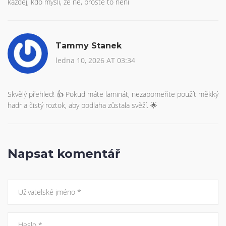
každej, kdo myslí, že ne, prostě to není
Tammy Stanek
ledna 10, 2026 AT 03:34
Skvělý přehled! 👍 Pokud máte laminát, nezapomeňte použít měkký
hadr a čistý roztok, aby podlaha zůstala svěží. 🌟
Napsat komentář