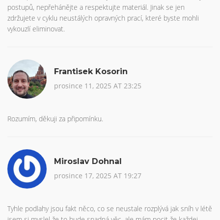
postupů, nepřehánějte a respektujte materiál. Jinak se jen
zdržujete v cyklu neustálých opravných prací, které byste mohli
vykouzlí eliminovat.
Frantisek Kosorin
prosince 11, 2025 AT 23:25
Rozumím, děkuji za připomínku.
Miroslav Dohnal
prosince 17, 2025 AT 19:27
Tyhle podlahy jsou fakt něco, co se neustale rozplývá jak sníh v létě
jsem si myslel že to bude snadná věc, ale mám pocit že každej