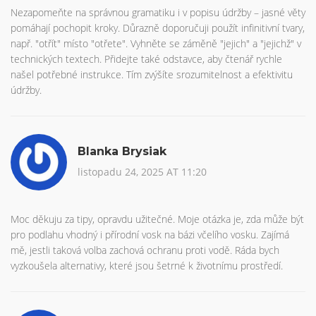
Nezapomeňte na správnou gramatiku i v popisu údržby – jasné věty
pomáhají pochopit kroky. Důrazně doporučuji použít infinitivní tvary,
např. "otřít" místo "otřete". Vyhněte se záměně "jejich" a "jejichž" v
technických textech. Přidejte také odstavce, aby čtenář rychle
našel potřebné instrukce. Tím zvýšíte srozumitelnost a efektivitu
údržby.
Blanka Brysiak
listopadu 24, 2025 AT 11:20
Moc děkuju za tipy, opravdu užitečné. Moje otázka je, zda může být
pro podlahu vhodný i přírodní vosk na bázi včelího vosku. Zajímá
mě, jestli taková volba zachová ochranu proti vodě. Ráda bych
vyzkoušela alternativy, které jsou šetrné k životnímu prostředí.