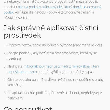
U některých laminátů s „vysokou propustností“ můžete použít
speciální
olej na podlahy
průnikový olej, který doplňuje ochranný
povlak
. Aplikujte dle návodu - obvykle 2-3hodiny vstřebání a
přebytek setřete.
Jak správně aplikovat čisticí
prostředek
Připravte roztok podle doporučení výrobce (vždy méně je více).
Vysajte podlahu, aby nezůstala prachová vrstva, která by se
rozetřela.
Navlhčete
mikrovláknový hadr
čistý hadr z mikrovlákna, který
nepoškrábe povrch
a dobře vyždímejte - neměl by kapat.
Otřete podlahu po směru vláken (většinou rovnoběžně s pruhy
laminátu).
Po aplikaci nechte podlahu přirozeně uschnout, nepřekrývejte
nábytkem.
Co nepoužívat