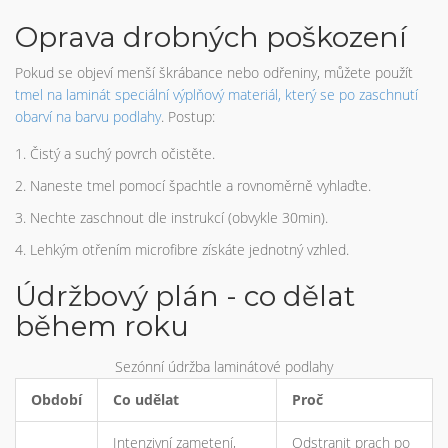
Oprava drobných poškození
Pokud se objeví menší škrábance nebo odřeniny, můžete použít
tmel na laminát
speciální výplňový materiál, který se po zaschnutí
obarví na barvu podlahy
. Postup:
Čistý a suchý povrch očistěte.
Naneste tmel pomocí špachtle a rovnoměrně vyhlaďte.
Nechte zaschnout dle instrukcí (obvykle 30min).
Lehkým otřením microfibre získáte jednotný vzhled.
Údržbový plán - co dělat
během roku
Sezónní údržba laminátové podlahy
Období
Co udělat
Proč
Intenzivní zametení,
Odstranit prach po