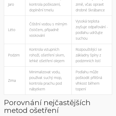
Jaro
kontrola poškození,
zimě, včas opravit
doplnění tmelu
drobné škrábance
Vysoká teplota
Čištění vodou s mírným
zvyšuje odpařování -
Léto
čističem, případně
podlahu udržujte
voskování
suchou
Kontrola vstupních
Rozpouštějící se
Podzim
rohoží, ošetření skvrn,
základny špíny z
lehké ošetření olejem
podzimních listí
Minimalizovat vodu,
Podlahu může
používat suchý mop,
poškodit přílišná
Zima
kontrola prachu pod
vlhkost během
nábytkem
topení
Porovnání nejčastějších
metod ošetření