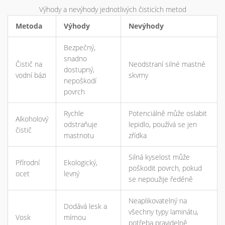
Výhody a nevýhody jednotlivých čisticích metod
Metoda
Výhody
Nevýhody
Bezpečný,
snadno
Čistič na
Neodstraní silné mastné
dostupný,
vodní bázi
skvrny
nepoškodí
povrch
Rychle
Potenciálně může oslabit
Alkoholový
odstraňuje
lepidlo, používá se jen
čistič
mastnotu
zřídka
Silná kyselost může
Přírodní
Ekologický,
poškodit povrch, pokud
ocet
levný
se nepoužije ředěně
Neaplikovatelný na
Dodává lesk a
všechny typy laminátu,
Vosk
mírnou
potřeba pravidelně