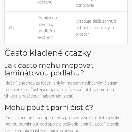
ochranu
obnovovat
Proniká do
Vyžaduje delší schnutí,
povrchu,
Olej
nehodí se do vlhkých
prodlužuje
prostor
životnost
Často kladené otázky
Jak často mohu mopovat
laminátovou podlahu?
Ideální je jednou za týden lehkým mopem navlhčeným čisticím
prostředkem. Častější mopování může způsobit nadměrnou
vlhkost a nežádoucí nabobtnání spojů.
Mohu použít parní čistič?
Parní čističe nejsou doporučeny, protože vysoká teplota a vlhkost
mohou proniknout pod spoje a poškodit laminát. Lepší je zvolit
klasické mokré čištění s minimální vodou.