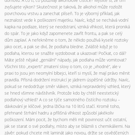
domovu. A co ti, co používají alkoholové čističe? Myslíte si, že tím
zvyšujete výkon? Skutečnost je taková, že alkohol může rozložit
povrchovou vrstvu a zanechat plíseň. To je výborný příklad, jak
neznalost vede k poškození majetku. Navíc, když se nechává vodní
kapka na podlaze, který se neodstraní, vzniká vlhkost, která proniká
do spár. To je jako když zapomenete zavřít frontu, a pak se celý
dům zaplaví. A neřekněme o tom, že někdo používá kyselé roztoky
jako ocet, a pak se diví, že podlaha bledne. Zvláště když je to
podlaha, kterou se snažíte vyzdobovat a ukazovat! Počkat, co dál?
Máte ještě nějaké „geniální“ nápady, jak podlaha může vomitovat?
Všichni tito „experti“ zmatení slovy o tom, co je „vhodné“, ale v
praxi to jsou jen neomylní blbejci, kteří si myslí, že mají právo měnit
pravidla. Přísná dodržení instrukcí je jádrem úspěšné údržby. Navíc,
pokud se nedodržuje směr vláken, vzniká nepravidelný vzhled, který
se hned všimne návštěvník. Protože kdo by chtěl neestetický
podlahový vzhled? A co se týče samotného čistícího roztoku –
dávkování je klíčové. Jedna lžička na 10 litrů stačí. Kromě toho,
přehnané štrhání hadru a přílišná vlhkost způsobí jakékoliv
poškození. Mám pocit, že bychom měli mít povinnost učit ostatní,
jak se starat o své podlahy, místo aby se bláznili s chemikáliemi. Na
závěr: pokud chcete mít laminát jako novou, držte se osvědčených