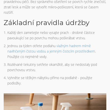
pravidelnou péči. Bez správného ošetření se povrch rychle znečistí,
ztratí lesk a může se vytvořit mikro‑poškození, která se časem
rozšíří.
Základní pravidla údržby
Každý den zametejte nebo vysajte prach - drobné částice
pavoukující se po povrchu mohou poškrábat vrstvu.
Jednou za týden otřete podlahu
vlažným hadrem
mírně
navlhčeným čistou vodou a jemným čisticím prostředkem
.
Použijte co nejméně vody.
Rozlévané tekutiny setřete okamžitě, aby se nedostaly pod
povrchovou vrstvu.
Vyhněte se těžkým nábytku přímo na podlahě - použijte
podložky.