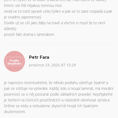
šmrnc vizi řídí nějakou temnou moc
nedá se to totiž opravit celej týden a pak se to zase rozpadá a pak
je snadno zapomenutý
člověk už se cítí jako žáby na travě a všichni si myslí že to není
důležitý
prostě fakt drama s laminátem
Petr Fara
prosince 23, 2025 AT 15:29
Je naprosto neomluvitelné, že někdo podlahu ošetřuje špatně a
pak se stěžuje na výsledek. Každý, kdo si koupí laminát, má morální
povinnost se o něj postarat podle základních pravidel. Nepřijatelné
je šetření na čisticích prostředcích a následně obviňovat výrobce.
Držme se etiky a nebudeme zbytečně hnojit trh špatnými
zkušenostmi.