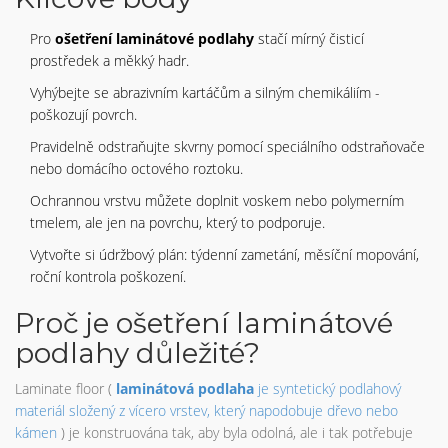
Pro
ošetření laminátové podlahy
stačí mírný čisticí
prostředek a měkký hadr.
Vyhýbejte se abrazivním kartáčům a silným chemikáliím -
poškozují povrch.
Pravidelně odstraňujte skvrny pomocí speciálního odstraňovače
nebo domácího octového roztoku.
Ochrannou vrstvu můžete doplnit voskem nebo polymerním
tmelem, ale jen na povrchu, který to podporuje.
Vytvořte si údržbový plán: týdenní zametání, měsíční mopování,
roční kontrola poškození.
Proč je ošetření laminátové
podlahy důležité?
Laminate floor (
laminátová podlaha
je
syntetický podlahový
materiál složený z vícero vrstev, který napodobuje dřevo nebo
kámen
) je konstruována tak, aby byla odolná, ale i tak potřebuje