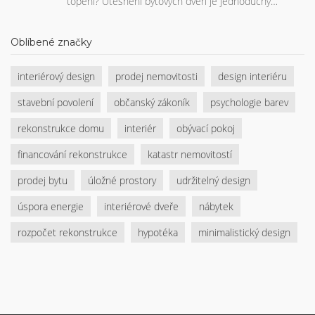
topení? Utěsnění bytových dveří je jednoduchý
způsob, jak zlepšit izolaci, zvýšit komfort doma a
ušetřit. Najdete zde praktické tipy, jak na to, jaké
Oblíbené značky
materiály použít i kdy je lepší zavolat odborníka. V
článku nechybí doporučení, chyby při těsnění a
interiérový design
prodej nemovitosti
design interiéru
zajímavosti ze světa moderních těsnicích systémů.
stavební povolení
občanský zákoník
psychologie barev
rekonstrukce domu
interiér
obývací pokoj
financování rekonstrukce
katastr nemovitostí
prodej bytu
úložné prostory
udržitelný design
úspora energie
interiérové dveře
nábytek
rozpočet rekonstrukce
hypotéka
minimalistický design