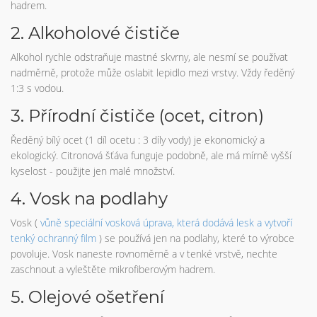
hadrem.
2. Alkoholové čističe
Alkohol rychle odstraňuje mastné skvrny, ale nesmí se používat
nadměrně, protože může oslabit lepidlo mezi vrstvy. Vždy ředěný
1:3 s vodou.
3. Přírodní čističe (ocet, citron)
Ředěný bílý ocet (1 díl ocetu : 3 díly vody) je ekonomický a
ekologický. Citronová šťáva funguje podobně, ale má mírně vyšší
kyselost - použijte jen malé množství.
4. Vosk na podlahy
Vosk (
vůně
speciální vosková úprava, která dodává lesk a vytvoří
tenký ochranný film
) se používá jen na podlahy, které to výrobce
povoluje. Vosk naneste rovnoměrně a v tenké vrstvě, nechte
zaschnout a vyleštěte mikrofiberovým hadrem.
5. Olejové ošetření