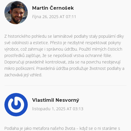
Martin Černošek
října 26, 2025 AT 07:11
Z historického pohledu se laminátové podlahy staly populární díky
své odolnosti a estetice. Přesto je nezbytné respektovat pokyny
výrobce, což zahrnuje i správnou údržbu. Použití mírných čisticích
prostředků zajišťuje, že se nepoškodí vrstva ochranné fólie.
Doporučuji pravidelně kontrolovat, zda se na povrchu neobjevují
mikro poškození. Pravidelná údržba prodlužuje životnost podlahy a
zachovává její vzhled.
Vlastimil Nesvorný
listopadu 1, 2025 AT 03:13
Podlaha je jako metafora našeho života – když se o ni staráme s