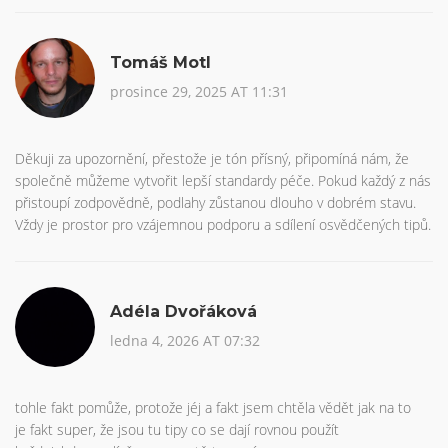
Tomáš Motl
prosince 29, 2025 AT 11:31
Děkuji za upozornění, přestože je tón přísný, připomíná nám, že
společně můžeme vytvořit lepší standardy péče. Pokud každý z nás
přistoupí zodpovědně, podlahy zůstanou dlouho v dobrém stavu.
Vždy je prostor pro vzájemnou podporu a sdílení osvědčených tipů.
Adéla Dvořáková
ledna 4, 2026 AT 07:32
tohle fakt pomůže, protože jéj a fakt jsem chtěla vědět jak na to
je fakt super, že jsou tu tipy co se dají rovnou použít