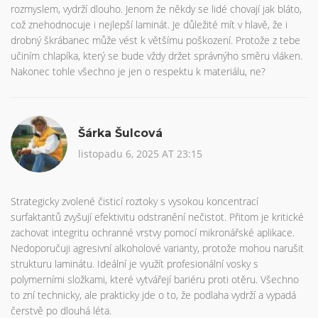
rozmyslem, vydrží dlouho. Jenom že někdy se lidé chovají jak bláto,
což znehodnocuje i nejlepší laminát. Je důležité mít v hlavě, že i
drobný škrábanec může vést k většímu poškození. Protože z tebe
učiním chlapíka, který se bude vždy držet správnýho směru vláken.
Nakonec tohle všechno je jen o respektu k materiálu, ne?
Šárka Šulcová
listopadu 6, 2025 AT 23:15
Strategicky zvolené čisticí roztoky s vysokou koncentrací
surfaktantů zvyšují efektivitu odstranění nečistot. Přitom je kritické
zachovat integritu ochranné vrstvy pomocí mikronářské aplikace.
Nedoporučuji agresivní alkoholové varianty, protože mohou narušit
strukturu laminátu. Ideální je využít profesionální vosky s
polymerními složkami, které vytvářejí bariéru proti otěru. Všechno
to zní technicky, ale prakticky jde o to, že podlaha vydrží a vypadá
čerstvě po dlouhá léta.