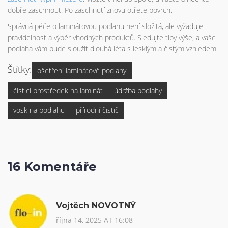
dobře zaschnout. Po zaschnutí znovu otřete povrch.
Správná péče o laminátovou podlahu není složitá, ale vyžaduje
pravidelnost a výběr vhodných produktů. Sledujte tipy výše, a vaše
podlaha vám bude sloužit dlouhá léta s lesklým a čistým vzhledem.
Štítky:
ošetření laminátové podlahy
čisticí prostředek na laminát
údržba podlahy
vosk na podlahu
přírodní čistič
16 Komentáře
Vojtěch NOVOTNÝ
října 14, 2025 AT 16:08