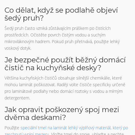
Co dělat, když se podlahě objeví
šedý pruh?
Šedý pruh často vzniká zůstávajícím práškem po čistících
prostředcích. Očistěte povrch čistým vodou a suchým
mikrovláknovým hadrem. Pokud pruh přetrvává, použijte lehký
voskový dotyk.
Je bezpečné použít běžný domácí
čistič na kuchyňské desky?
Většina kuchyňských čističů obsahuje silnější chemikálie, které
mohou laminát poškozovat. Raději volte čističe specificky určené
pro laminátové podlahy nebo domácí roztoky s vodou a mírným
detergentem.
Jak opravit poškozený spoj mezi
dvěma deskami?
Použijte
speciální tmel na laminát
lehký výplňový materiál, který po
zaschnutí vyplní mezeru
. Vložte tmel do spoje, uhladte a nechte