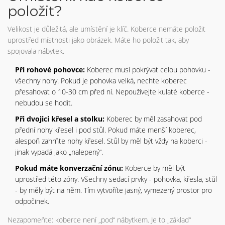
položit?
Velikost je důležitá, ale umístění je klíč. Koberce nemáte položit
uprostřed místnosti jako obrázek. Máte ho položit tak, aby
spojovala nábytek.
Při rohové pohovce:
Koberec musí pokrývat celou pohovku -
všechny nohy. Pokud je pohovka velká, nechte koberec
přesahovat o 10-30 cm před ní. Nepoužívejte kulaté koberce -
nebudou se hodit.
Při dvojici křesel a stolku:
Koberec by měl zasahovat pod
přední nohy křesel i pod stůl. Pokud máte menší koberec,
alespoň zahrňte nohy křesel. Stůl by měl být vždy na koberci -
jinak vypadá jako „nalepený“.
Pokud máte konverzační zónu:
Koberce by měl být
uprostřed této zóny. Všechny sedací prvky - pohovka, křesla, stůl
- by měly být na něm. Tím vytvoříte jasný, vymezený prostor pro
odpočinek.
Nezapomeňte: koberce není „pod“ nábytkem. Je to „základ“