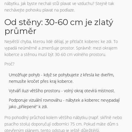
nábytku. Jak byste nechali stůl plavat ve vzduchu? Stejně tak
nechávejte pohovku plavat na podlaze.
Od stěny: 30-60 cm je zlatý
průměr
Největší chyba, kterou lidé dělají, je přitlačit koberec ke zdi. To
vypadá neúměrně a zmenšuje prostor. Správně: mezi okrajem
koberce a stěnou musí být 30-60 cm volného prostoru.
Proč?
Umožňuje pohyb - když se pohybujete z křesla ke dveřím,
nemusíte kročet přes kraj koberce.
Vytváří iluzi většího prostoru - volný okraj otevírá místnost.
Podporuje vizuální rovnováhu - nábytek a koberec nevypadají
jako „přilepené“ k zdi.
Pro pohodlný průchod kolem většího nábytku (např. skříně nebo
psacího stolu) doporučují odborníci 75 cm. Pokud máte dům s
otevřeným plánem, tento odstup je ještě důležitější.