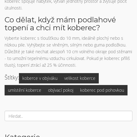
koberec spojuje nábytek, vytváří jednotný prostor a zvyšuje pocit
útulnosti.
Co dělat, když mám podlahové
topení a chci mít koberec?
Vyberte koberec s tloušťkou do 10 mm, ideálně plochý nebo s
nízkou pile. Vyhýbejte se vlněným, silným nebo guma podložkou.
Důležité je také nechat alespoň 10 cm volného okraje pod stěnami
- to umožní tepelnému vzduchu cirkulovat. Pokud je koberec příliš
tlustý, topení ztrácí až 25 % účinnosti.
Štítky:
koberce v obýváku
velikost koberce
umístění koberce
obývací pokoj
koberec pod pohovkou