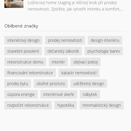
Ložnicový home staging je klíčový krok při prodeji
můžete setkat, a nabízí užitečné tipy, jak získat přesné
nemovitosti. Zjistěte, jak vytvořit intimitu a komfort,
míry pro vaši novou instalaci nebo výměnu dveří.
který přesvědčí kupce, a proč investice do stagingu
ložnice může zvýšit prodejní cenu o až 7 %.
Oblíbené značky
interiérový design
prodej nemovitosti
design interiéru
stavební povolení
občanský zákoník
psychologie barev
rekonstrukce domu
interiér
obývací pokoj
financování rekonstrukce
katastr nemovitostí
prodej bytu
úložné prostory
udržitelný design
úspora energie
interiérové dveře
nábytek
rozpočet rekonstrukce
hypotéka
minimalistický design