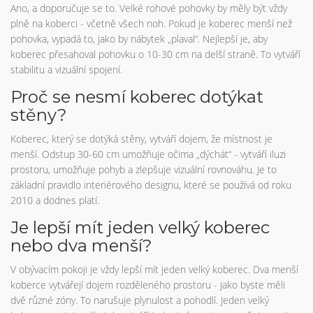
Ano, a doporučuje se to. Velké rohové pohovky by měly být vždy
plně na koberci - včetně všech noh. Pokud je koberec menší než
pohovka, vypadá to, jako by nábytek „plaval“. Nejlepší je, aby
koberec přesahoval pohovku o 10-30 cm na delší straně. To vytváří
stabilitu a vizuální spojení.
Proč se nesmí koberec dotýkat
stěny?
Koberec, který se dotýká stěny, vytváří dojem, že místnost je
menší. Odstup 30-60 cm umožňuje očima „dýchát“ - vytváří iluzi
prostoru, umožňuje pohyb a zlepšuje vizuální rovnováhu. Je to
základní pravidlo interiérového designu, které se používá od roku
2010 a dodnes platí.
Je lepší mít jeden velký koberec
nebo dva menší?
V obývacím pokoji je vždy lepší mít jeden velký koberec. Dva menší
koberce vytvářejí dojem rozděleného prostoru - jako byste měli
dvě různé zóny. To narušuje plynulost a pohodlí. Jeden velký