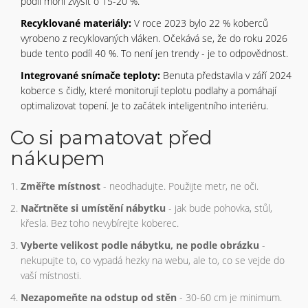
podíl mohl zvýšit o 15-20 %.
Recyklované materiály:
V roce 2023 bylo 22 % koberců
vyrobeno z recyklovaných vláken. Očekává se, že do roku 2026
bude tento podíl 40 %. To není jen trendy - je to odpovědnost.
Integrované snímače teploty:
Benuta představila v září 2024
koberce s čidly, které monitorují teplotu podlahy a pomáhají
optimalizovat topení. Je to začátek inteligentního interiéru.
Co si pamatovat před
nákupem
Změřte místnost
- neodhadujte. Použijte metr, ne oči.
Načrtněte si umístění nábytku
- jak bude pohovka, stůl,
křesla. Bez toho nevybírejte koberec.
Vyberte velikost podle nábytku, ne podle obrázku
-
nekupujte to, co vypadá hezky na webu, ale to, co se vejde do
vaší místnosti.
Nezapomeňte na odstup od stěn
- 30-60 cm je minimum.