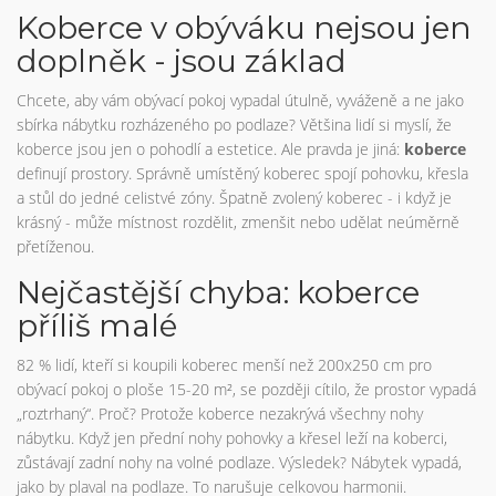
Koberce v obýváku nejsou jen
doplněk - jsou základ
Chcete, aby vám obývací pokoj vypadal útulně, vyváženě a ne jako
sbírka nábytku rozházeného po podlaze? Většina lidí si myslí, že
koberce jsou jen o pohodlí a estetice. Ale pravda je jiná:
koberce
definují prostory. Správně umístěný koberec spojí pohovku, křesla
a stůl do jedné celistvé zóny. Špatně zvolený koberec - i když je
krásný - může místnost rozdělit, zmenšit nebo udělat neúměrně
přetíženou.
Nejčastější chyba: koberce
příliš malé
82 % lidí, kteří si koupili koberec menší než 200x250 cm pro
obývací pokoj o ploše 15-20 m², se později cítilo, že prostor vypadá
„roztrhaný“. Proč? Protože koberce nezakrývá všechny nohy
nábytku. Když jen přední nohy pohovky a křesel leží na koberci,
zůstávají zadní nohy na volné podlaze. Výsledek? Nábytek vypadá,
jako by plaval na podlaze. To narušuje celkovou harmonii.