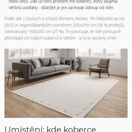
nebo větší. Zde už není problém mít koberec, který zaujímá
většinu podlahy - důležité je jen zachovat odstup od stěn.
Podle dat z českých e-shopů (Bonami, Beliani, TM Nábytek) za rok
2022 je nejprodávanějším rozměrem 200x290 cm (38 % prodejů),
následovaný 160x230 cm (27 %). To potvrzuje, že lidé postupně
přecházejí od malých koberců k větším - a to je správný směr.
Umístění: kde koberce