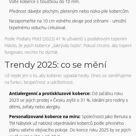
Volte koberce s tloušťkou do 10 mm.
Přednost dávejte plochým, pleteným nebo nízko-pile kobercům.
Nezapomeňte na 10 cm volného okraje pod stěnami - umožní
tepelnému vzduchu cirkulovat.
Podle Podlahy Plotź (2022) 41 % uživatelů s podlahovým topením
hlásilo, že jejich koberce „zakrývaly teplo“. Pokud chcete, aby topení
fungovalo, nechte ho dýchát.
Trendy 2025: co se mění
Už nejde jen o to, aby koberec vypadal hezky. Dnes se zaměřujeme
na funkci, bezpečnost a udržitelnost.
Antialergenní a protiskluzové koberce:
Od začátku roku
2023 se jejich prodej v Česku zvýšil o 31 %. Ideální pro rodiny s
dětmi, zvířaty nebo alergiky.
Personalizované koberce na míru:
Společnosti jako Benuta a
TM Nábytek už nabízejí objednávání koberců podle přesného
plánu vašeho obývacího pokoje. Do konce roku 2025 by se jejich