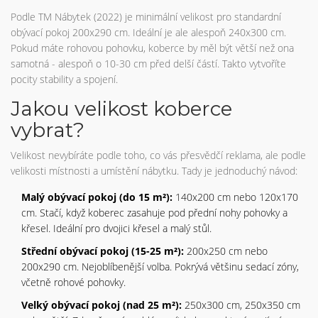
Podle TM Nábytek (2022) je minimální velikost pro standardní
obývací pokoj 200x290 cm. Ideální je ale alespoň 240x300 cm.
Pokud máte rohovou pohovku, koberce by měl být větší než ona
samotná - alespoň o 10-30 cm před delší částí. Takto vytvoříte
pocity stability a spojení.
Jakou velikost koberce
vybrat?
Velikost nevybíráte podle toho, co vás přesvědčí reklama, ale podle
velikosti místnosti a umístění nábytku. Tady je jednoduchý návod:
Malý obývací pokoj (do 15 m²):
140x200 cm nebo 120x170
cm. Stačí, když koberec zasahuje pod přední nohy pohovky a
křesel. Ideální pro dvojici křesel a malý stůl.
Střední obývací pokoj (15-25 m²):
200x250 cm nebo
200x290 cm. Nejoblíbenější volba. Pokrývá většinu sedací zóny,
včetně rohové pohovky.
Velký obývací pokoj (nad 25 m²):
250x300 cm, 250x350 cm