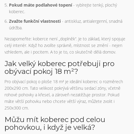
Pokud máte podlahové topení
- vybírejte tenký, plochý
koberec.
Zvažte funkční vlastnosti
- antiskluz, antialergenní, snadná
údržba.
Nezapomeňte: koberce není „doplněk“. Je to základ, který spojuje
celý interiér. Když ho zvolíte správně, místnost se změní - nejen
vzhledem, ale i pocitem. A to je to, co skutečně dělá domov.
Jak velký koberec potřebuji pro
obývací pokoj 18 m²?
Pro obývací pokoj o ploše 18 m² je ideální koberec o rozměrech
200x290 cm. Tato velikost pokrývá většinu sedací zóny, včetně
rohové pohovky a křesel, a zároveň nezatěžuje prostor. Pokud
máte větší pohovku nebo chcete větší výraz, můžete zvolit i
250x300 cm.
Můžu mít koberec pod celou
pohovkou, i když je velká?