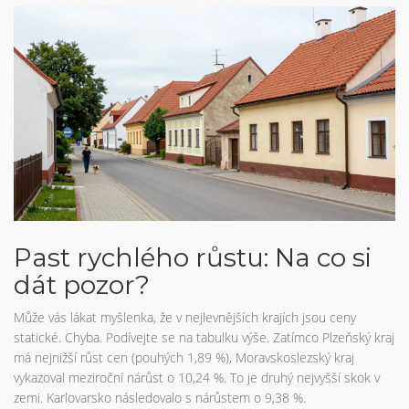
Past rychlého růstu: Na co si
dát pozor?
Může vás lákat myšlenka, že v nejlevnějších krajích jsou ceny
statické. Chyba. Podívejte se na tabulku výše. Zatímco Plzeňský kraj
má nejnižší růst cen (pouhých 1,89 %), Moravskoslezský kraj
vykazoval meziroční nárůst o 10,24 %. To je druhý nejvyšší skok v
zemi. Karlovarsko následovalo s nárůstem o 9,38 %.