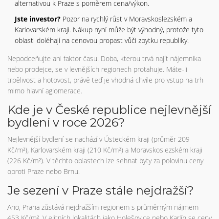
alternativou k Praze s poměrem cena/výkon.
Jste investor?
Pozor na rychlý růst v Moravskoslezském a
Karlovarském kraji. Nákup nyní může být výhodný, protože tyto
oblasti doléhají na cenovou propast vůči zbytku republiky.
Nepodceňujte ani faktor času. Doba, kterou trvá najít nájemníka
nebo prodejce, se v levnějších regionech protahuje. Máte-li
trpělivost a hotovost, právě teď je vhodná chvíle pro vstup na trh
mimo hlavní aglomerace.
Kde je v České republice nejlevnější
bydlení v roce 2026?
Nejlevnější bydlení se nachází v Ústeckém kraji (průměr 209
Kč/m²), Karlovarském kraji (210 Kč/m²) a Moravskoslezském kraji
(226 Kč/m²). V těchto oblastech lze sehnat byty za polovinu ceny
oproti Praze nebo Brnu.
Je sezení v Praze stále nejdražší?
Ano, Praha zůstává nejdražším regionem s průměrným nájmem
453 Kč/m². V elitních lokalitách jako Holešovice nebo Karlín se ceny