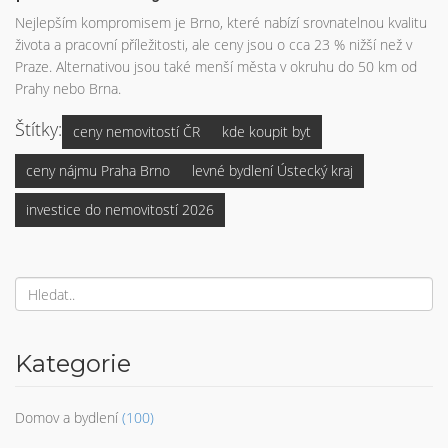
Nejlepším kompromisem je Brno, které nabízí srovnatelnou kvalitu
života a pracovní příležitosti, ale ceny jsou o cca 23 % nižší než v
Praze. Alternativou jsou také menší města v okruhu do 50 km od
Prahy nebo Brna.
Štítky:
ceny nemovitostí ČR
kde koupit byt
ceny nájmu Praha Brno
levné bydlení Ústecký kraj
investice do nemovitostí 2026
Kategorie
Domov a bydlení
(100)