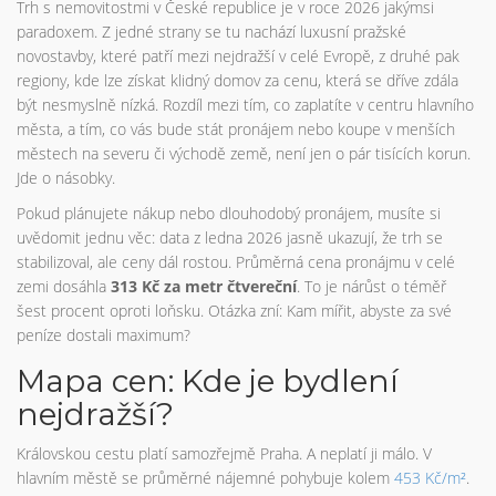
Trh s nemovitostmi v České republice je v roce 2026 jakýmsi
paradoxem. Z jedné strany se tu nachází luxusní pražské
novostavby, které patří mezi nejdražší v celé Evropě, z druhé pak
regiony, kde lze získat klidný domov za cenu, která se dříve zdála
být nesmyslně nízká. Rozdíl mezi tím, co zaplatíte v centru hlavního
města, a tím, co vás bude stát pronájem nebo koupe v menších
městech na severu či východě země, není jen o pár tisících korun.
Jde o násobky.
Pokud plánujete nákup nebo dlouhodobý pronájem, musíte si
uvědomit jednu věc: data z ledna 2026 jasně ukazují, že trh se
stabilizoval, ale ceny dál rostou. Průměrná cena pronájmu v celé
zemi dosáhla
313 Kč za metr čtvereční
. To je nárůst o téměř
šest procent oproti loňsku. Otázka zní: Kam mířit, abyste za své
peníze dostali maximum?
Mapa cen: Kde je bydlení
nejdražší?
Královskou cestu platí samozřejmě Praha. A neplatí ji málo. V
hlavním městě se průměrné nájemné pohybuje kolem
453 Kč/m²
.