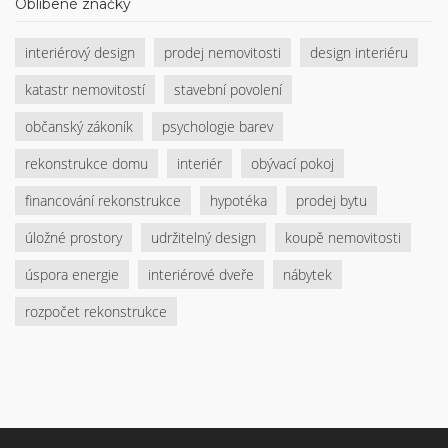
Oblíbené značky
interiérový design
prodej nemovitosti
design interiéru
katastr nemovitostí
stavební povolení
občanský zákoník
psychologie barev
rekonstrukce domu
interiér
obývací pokoj
financování rekonstrukce
hypotéka
prodej bytu
úložné prostory
udržitelný design
koupě nemovitosti
úspora energie
interiérové dveře
nábytek
rozpočet rekonstrukce