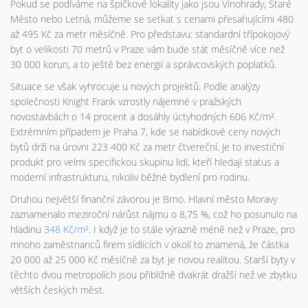
Pokud se podíváme na špičkové lokality jako jsou Vinohrady, Staré
Město nebo Letná, můžeme se setkat s cenami přesahujícími 480
až 495 Kč za metr měsíčně. Pro představu: standardní třípokojový
byt o velikosti 70 metrů v Praze vám bude stát měsíčně více než
30 000 korun, a to ještě bez energií a správcovských poplatků.
Situace se však vyhrocuje u nových projektů. Podle analýzy
společnosti Knight Frank vzrostly nájemné v pražských
novostavbách o 14 procent a dosáhly úctyhodných 606 Kč/m².
Extrémním případem je Praha 7, kde se nabídkové ceny nových
bytů drží na úrovni 223 400 Kč za metr čtvereční. Je to investiční
produkt pro velmi specifickou skupinu lidí, kteří hledají status a
moderní infrastrukturu, nikoliv běžné bydlení pro rodinu.
Druhou největší finanční závorou je Brno. Hlavní město Moravy
zaznamenalo meziroční nárůst nájmu o 8,75 %, což ho posunulo na
hladinu
348 Kč/m²
. I když je to stále výrazně méně než v Praze, pro
mnoho zaměstnanců firem sídlících v okolí to znamená, že částka
20 000 až 25 000 Kč měsíčně za byt je novou realitou. Starší byty v
těchto dvou metropolích jsou přibližně dvakrát dražší než ve zbytku
větších českých měst.