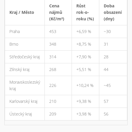
Cena
Růst
Doba
Kraj / Město
nájmů
rok-o-
obsazení
(Kč/m²)
roku (%)
(dny)
Praha
453
+6,59 %
~30
Brno
348
+8,75 %
31
Středočeský kraj
314
+7,90 %
28
Zlínský kraj
268
+5,51 %
44
Moravskoslezský
226
+10,24 %
~45
kraj
Karlovarský kraj
210
+9,38 %
57
Ústecký kraj
209
+3,98 %
56