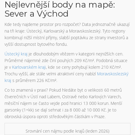
Nejlevnější body na mapě:
Sever a Východ
Kde tedy najdeme prostor pro rozpočet? Data jednoznačně ukazují
na tři kraje: Ústecký, Karlovarský a Moravskoslezský. Tyto regiony
kombinují nižší místní příjmy, slabší poptávku ze strany investorů a
vyšší dostupnost bytového fondu.
Ústecký kraj
je dlouhodobým vítězem v kategorii nejnižších cen.
Průměrné nájemné zde činí pouhých 209 Kč/m². Podobná situace
je v
Karlovarském kraji
, kde se ceny pohybují kolem 210 Kč/m².
Trochu vyšší, ale stále velmi atraktivní ceny nabízí
Moravskoslezský
kraj
s průměrem 226 Kč/m².
Co to znamená v praxi? Pokud hledáte byt o velikosti 60 metrů
čtverečních v Ústí nad Labem, Ostravě nebo Karlových Varech,
měsíční nájem se často vejde pod hranici 13 000 korun. Menší
garsonky (1+kk) se dají sehnat i za 8 000 až 10 000 Kč. Je to
obrovská úspora oproti středověkým částkám v Praze.
Srovnání cen nájmu podle krajů (leden 2026)