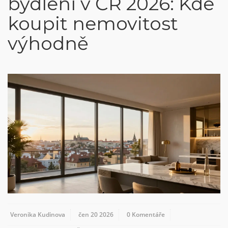
bydlení v ČR 2026: Kde
koupit nemovitost
výhodně
Veronika Kudinova
čen 20 2026
0 Komentáře