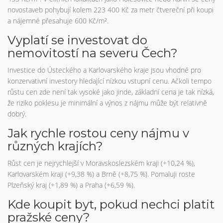
novostaveb pohybují kolem 223 400 Kč za metr čtvereční při koupi
a nájemné přesahuje 600 Kč/m².
Vyplatí se investovat do
nemovitostí na severu Čech?
Investice do Ústeckého a Karlovarského kraje jsou vhodné pro
konzervativní investory hledající nízkou vstupní cenu. Ačkoli tempo
růstu cen zde není tak vysoké jako jinde, základní cena je tak nízká,
že riziko poklesu je minimální a výnos z nájmu může být relativně
dobrý.
Jak rychle rostou ceny nájmu v
různých krajích?
Růst cen je nejrychlejší v Moravskoslezském kraji (+10,24 %),
Karlovarském kraji (+9,38 %) a Brně (+8,75 %). Pomaluji roste
Plzeňský kraj (+1,89 %) a Praha (+6,59 %).
Kde koupit byt, pokud nechci platit
pražské ceny?