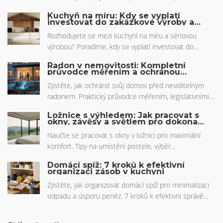
srovnávací analýzy, finančního modelu a znalosti trhu,
Kuchyň na míru: Kdy se vyplatí
abyste nezaplatili příliš mnoho nebo neztratili tisíce
investovat do zakázkové výroby a
kdy zvolit sériovou kuchyni
korun.
Rozhodujete se mezi kuchyní na míru a sériovou
výrobou? Poradíme, kdy se vyplatí investovat do
zakázkové výroby, jaké jsou reálné ceny v roce 2026 a
Radon v nemovitosti: Kompletní
na co si dát pozor při výběru truhláře.
průvodce měřením a ochranou
zdraví
Zjistěte, jak ochránit svůj domov před neviditelným
radonem. Praktický průvodce měřením, legislativními
limity a osvědčenými metodami sanace pro české
Ložnice s výhledem: Jak pracovat s
majitele nemovitostí.
okny, závěsy a světlem pro dokonalý
spánek
Naučte se pracovat s okny v ložnici pro maximální
komfort. Tipy na umístění postele, výběr
zatemňovacích rolet a barevnou paletu, která zdůrazní
Domácí spíž: 7 kroků k efektivní
výhled.
organizaci zásob v kuchyni
Zjistěte, jak organizovat domácí spíž pro minimalizaci
odpadu a úsporu peněz. 7 kroků k efektivní správě
zásob v kuchyni.