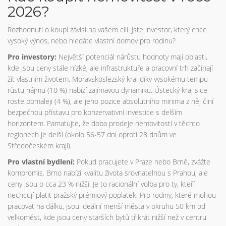
2026?
Rozhodnutí o koupi závisí na vašem cíli. Jste investor, který chce
vysoký výnos, nebo hledáte vlastní domov pro rodinu?
Pro investory:
Největší potenciál nárůstu hodnoty mají oblasti,
kde jsou ceny stále nízké, ale infrastruktuře a pracovní trh začínají
žít vlastním životem. Moravskoslezský kraj díky vysokému tempu
růstu nájmu (10 %) nabízí zajímavou dynamiku. Ústecký kraj sice
roste pomaleji (4 %), ale jeho pozice absolutního minima z něj činí
bezpečnou přístavu pro konzervativní investice s delším
horizontem. Pamatujte, že doba prodeje nemovitostí v těchto
regionech je delší (okolo 56-57 dní oproti 28 dnům ve
Středočeském kraji).
Pro vlastní bydlení:
Pokud pracujete v Praze nebo Brně, zvážte
kompromis. Brno nabízí kvalitu života srovnatelnou s Prahou, ale
ceny jsou o cca 23 % nižší. Je to racionální volba pro ty, kteří
nechcují platit pražský prémiový poplatek. Pro rodiny, které mohou
pracovat na dálku, jsou ideální menší města v okruhu 50 km od
velkoměst, kde jsou ceny starších bytů třikrát nižší než v centru