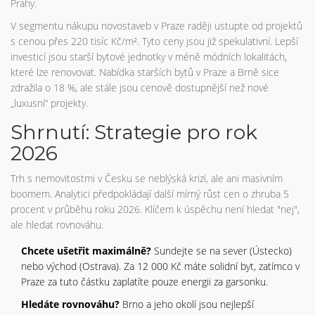
Prahy.
V segmentu nákupu novostaveb v Praze raději ustupte od projektů
s cenou přes 220 tisíc Kč/m². Tyto ceny jsou již spekulativní. Lepší
investicí jsou starší bytové jednotky v méně módních lokalitách,
které lze renovovat. Nabídka starších bytů v Praze a Brně sice
zdražila o 18 %, ale stále jsou cenově dostupnější než nové
„luxusní“ projekty.
Shrnutí: Strategie pro rok
2026
Trh s nemovitostmi v Česku se neblýská krizí, ale ani masivním
boomem. Analytici předpokládají další mírný růst cen o zhruba 5
procent v průběhu roku 2026. Klíčem k úspěchu není hledat "nej",
ale hledat rovnováhu.
Chcete ušetřit maximálně?
Sundejte se na sever (Ústecko)
nebo východ (Ostrava). Za 12 000 Kč máte solidní byt, zatímco v
Praze za tuto částku zaplatíte pouze energii za garsonku.
Hledáte rovnováhu?
Brno a jeho okolí jsou nejlepší