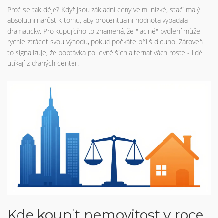
Proč se tak děje? Když jsou základní ceny velmi nízké, stačí malý
absolutní nárůst k tomu, aby procentuální hodnota vypadala
dramaticky. Pro kupujícího to znamená, že "laciné" bydlení může
rychle ztrácet svou výhodu, pokud počkáte příliš dlouho. Zároveň
to signalizuje, že poptávka po levnějších alternativách roste - lidé
utíkají z drahých center.
Kde koupit nemovitost v roce