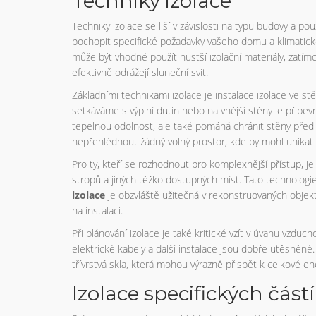
Techniky izolace
Techniky izolace se liší v závislosti na typu budovy a p
pochopit specifické požadavky vašeho domu a klimatick
může být vhodné použít hustší izolační materiály, zatím
efektivně odrážejí sluneční svit.
Základními technikami izolace je instalace izolace ve s
setkáváme s výplní dutin nebo na vnější stěny je připe
tepelnou odolnost, ale také pomáhá chránit stěny před p
nepřehlédnout žádný volný prostor, kde by mohl unikat 
Pro ty, kteří se rozhodnout pro komplexnější přístup, je
stropů a jiných těžko dostupných míst. Tato technologie 
izolace
je obzvláště užitečná v rekonstruovaných objekt
na instalaci.
Při plánování izolace je také kritické vzít v úvahu vzdu
elektrické kabely a další instalace jsou dobře utěsněn
třívrstvá skla, která mohou výrazně přispět k celkové en
Izolace specifických čás