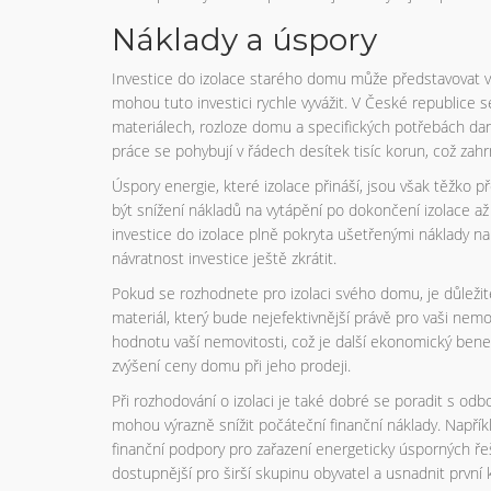
Náklady a úspory
Investice do izolace starého domu může představovat v
mohou tuto investici rychle vyvážit. V České republice se
materiálech, rozloze domu a specifických potřebách dan
práce se pohybují v řádech desítek tisíc korun, což zahrn
Úspory energie, které izolace přináší, jsou však těžko 
být snížení nákladů na vytápění po dokončení izolace 
investice do izolace plně pokryta ušetřenými náklady 
návratnost investice ještě zkrátit.
Pokud se rozhodnete pro izolaci svého domu, je důležité
materiál, který bude nejefektivnější právě pro vaši nemo
hodnotu vaší nemovitosti, což je další ekonomický benefit
zvýšení ceny domu při jeho prodeji.
Při rozhodování o izolaci je také dobré se poradit s odb
mohou výrazně snížit počáteční finanční náklady. Napří
finanční podpory pro zařazení energeticky úsporných řeš
dostupnější pro širší skupinu obyvatel a usnadnit první 