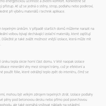
 jeho energetickou účinnost a životní komfort. Konkrétně se
ý přístup. Ať už se jedná o stěny, strop, podlahu nebo podkroví,
lednit při výběru materiálů i technik aplikace.
ým tepelným únikům. V případě starších domů můžeme narazit na
eální volbou bývají dechávající izolační materiály, které zajišťují
. Důležité je také zvážit možnost vnější izolace, která může mít
.
 úniku tepla skrze horní část domu. V létě naopak izolace
kace minerální vlny mezi stropní trámy, což je efektivní a
použít fólie, které odrážejí teplo zpět do interiéru, čímž se
emí, mohou být velkým zdrojem tepelných ztrát. Izolace podlahy
anové pěny pod betonovou desku nebo přímo pod povrchovou
pohodu, ale také pomáhá snižovat náklady na vytápění.