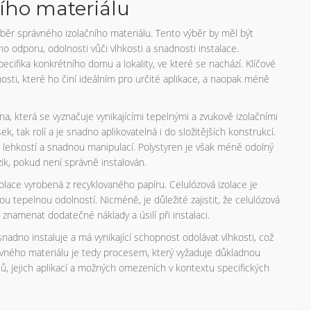
ího materiálu
výběr správného izolačního materiálu. Tento výběr by měl být
o odporu, odolnosti vůči vlhkosti a snadnosti instalace.
ecifika konkrétního domu a lokality, ve které se nachází. Klíčové
osti, které ho činí ideálním pro určité aplikace, a naopak méně
na, která se vyznačuje vynikajícími tepelnými a zvukově izolačními
k, tak rolí a je snadno aplikovatelná i do složitějších konstrukcí.
 lehkostí a snadnou manipulací. Polystyren je však méně odolný
ik, pokud není správně instalován.
 izolace vyrobená z recyklovaného papíru. Celulózová izolace je
ou tepelnou odolností. Nicméně, je důležité zajistit, že celulózová
znamenat dodatečné náklady a úsilí při instalaci.
 snadno instaluje a má vynikající schopnost odolávat vlhkosti, což
rávného materiálu je tedy procesem, který vyžaduje důkladnou
ů, jejich aplikací a možných omezeních v kontextu specifických