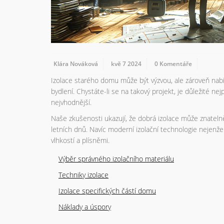
Klára Nováková
kvě 7 2024
0 Komentáře
Izolace starého domu může být výzvou, ale zároveň nab
bydlení. Chystáte-li se na takový projekt, je důležité ne
nejvhodnější.
Naše zkušenosti ukazují, že dobrá izolace může znateln
letních dnů. Navíc moderní izolační technologie nejenže
vlhkostí a plísněmi.
Výběr správného izolačního materiálu
Techniky izolace
Izolace specifických částí domu
Náklady a úspory