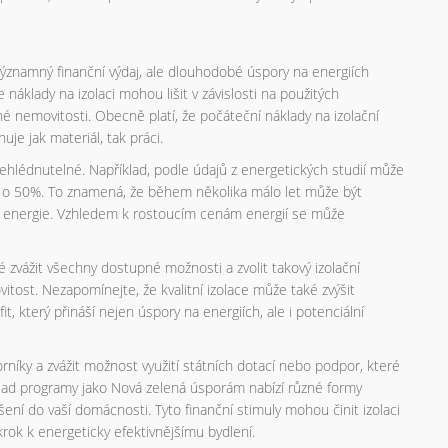
ýznamný finanční výdaj, ale dlouhodobé úspory na energiích
 náklady na izolaci mohou lišit v závislosti na použitých
é nemovitosti. Obecně platí, že počáteční náklady na izolační
uje jak materiál, tak práci.
přehlédnutelné. Například, podle údajů z energetických studií může
až o 50%. To znamená, že během několika málo let může být
na energie. Vzhledem k rostoucím cenám energií se může
 zvážit všechny dostupné možnosti a zvolit takový izolační
vitost. Nezapomínejte, že kvalitní izolace může také zvýšit
, který přináší nejen úspory na energiích, ale i potenciální
orníky a zvážit možnost využití státních dotací nebo podpor, které
klad programy jako Nová zelená úsporám nabízí různé formy
ení do vaší domácnosti. Tyto finanční stimuly mohou činit izolaci
krok k energeticky efektivnějšímu bydlení.