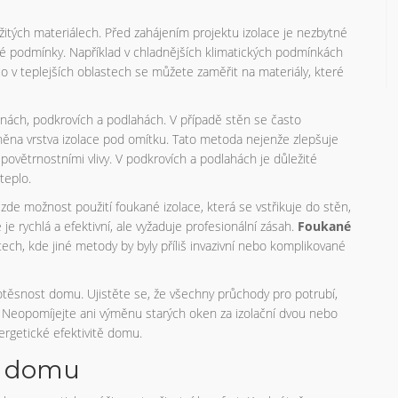
oužitých materiálech. Před zahájením projektu izolace je nezbytné
é podmínky. Například v chladnějších klimatických podmínkách
co v teplejších oblastech se můžete zaměřit na materiály, které
těnách, podkrovích a podlahách. V případě stěn se často
vněna vrstva izolace pod omítku. Tato metoda nejenže zlepšuje
ovětrnostními vlivy. V podkrovích a podlahách je důležité
teplo.
 zde možnost použití foukané izolace, která se vstřikuje do stěn,
je rychlá a efektivní, ale vyžaduje profesionální zásah.
Foukané
ech, kde jiné metody by byly příliš invazivní nebo komplikované
chotěsnost domu. Ujistěte se, že všechny průchody pro potrubí,
é. Neopomíjejte ani výměnu starých oken za izolační dvou nebo
ergetické efektivitě domu.
tí domu