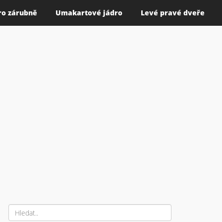
ro zárubně
Umakartové jádro
Levé pravé dveře