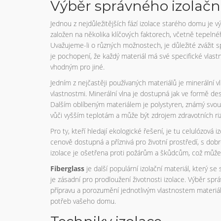
Výběr správného izolačn
Jednou z nejdůležitějších fází izolace starého domu je 
založen na několika klíčových faktorech, včetně tepelnéh
Uvažujeme-li o různých možnostech, je důležité zvážit sp
je pochopení, že každý materiál má své specifické vlastn
vhodným pro jiné.
Jedním z nejčastěji používaných materiálů je minerální vl
vlastnostmi. Minerální vlna je dostupná jak ve formě dese
Dalším oblíbeným materiálem je polystyren, známý svou
vůči vyšším teplotám a může být zdrojem zdravotních riz
Pro ty, kteří hledají ekologické řešení, je tu celulózová
cenově dostupná a příznivá pro životní prostředí, s dobr
izolace je ošetřena proti požárům a škůdcům, což může 
Fiberglass
je další populární izolační materiál, který se
je zásadní pro prodloužení životnosti izolace. Výběr sp
přípravu a porozumění jednotlivým vlastnostem materiál
potřeb vašeho domu.