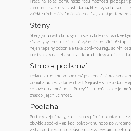
Práce na izolaci domu nabízí řadu možností, jak zlepšit
zaměříme na klíčové části domu, které vyžadují specifick
každá z těchto částí má svá specifika, která je třeba zoh
Stěny
Stěny jsou často kritickým místem, kde dochází k velk
různé typy konstrukcí, které vyžadují speciální přístup. Id
nejen tepelný odpor, ale také správnou regulaci vlhkosti
pozitivní vliv na celkovou strukturu budovy a její estetiku
Strop a podkroví
Izolace stropu nebo podkroví je esenciální pro zamezení
pomáhá udržet v domě chlad. Nejčastější metodou je apli
cenově dostupná opce. Pro vyšší stupeň izolace je možné 
znásobí jejich účinnost.
Podlaha
Podlahy, zejména ty, které jsou v přímém kontaktu se z
obvykle spočívá v aplikaci polystyrenu nebo polyuret
vrstvu podlahy. Tento způsob nejenže zvyšuje tepelnou 