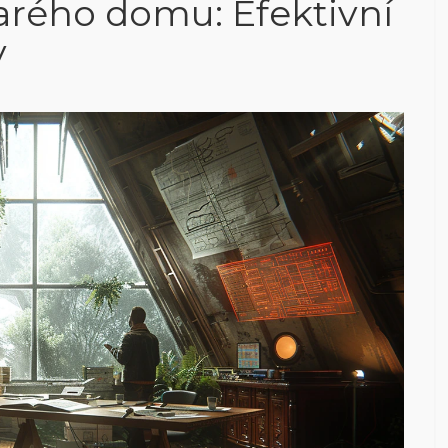
tarého domu: Efektivní
y