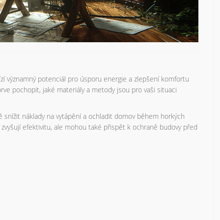
ízí významný potenciál pro úsporu energie a zlepšení komfortu
jprve pochopit, jaké materiály a metody jsou pro vaši situaci
ě snížit náklady na vytápění a ochladit domov během horkých
 zvyšují efektivitu, ale mohou také přispět k ochraně budovy před