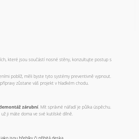
ch, které jsou součástí nosné stěny, konzultujte postup s
eními poblíž, měli byste tyto systémy preventivně vypnout.
 přípravy zůstane váš projekt v hladkém chodu.
demontáž zárubní
. Mít správné nářadí je půlka úspěchu.
už ji máte doma ve své kutilské dílně.
ako jsou hřebíky či přibitá deska.