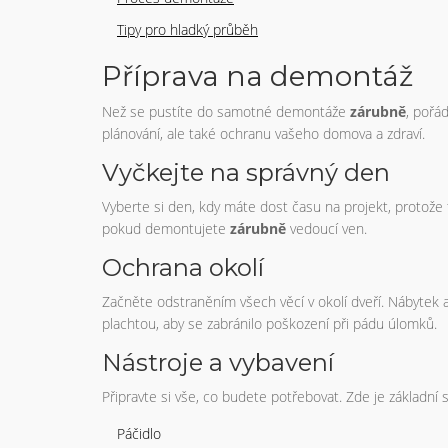
Tipy pro hladký průběh
Příprava na demontáž
Než se pustíte do samotné demontáže
zárubně
, pořá
plánování, ale také ochranu vašeho domova a zdraví.
Vyčkejte na správný den
Vyberte si den, kdy máte dost času na projekt, protože 
pokud demontujete
zárubně
vedoucí ven.
Ochrana okolí
Začněte odstraněním všech věcí v okolí dveří. Nábytek a 
plachtou, aby se zabránilo poškození při pádu úlomků.
Nástroje a vybavení
Připravte si vše, co budete potřebovat. Zde je základní
Páčidlo