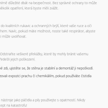
smírně důležité dbát na bezpečnost. Bez správné ochrany to může
ěkolik opatření, která byste měli zvážit.
 kvalitních rukavic a ochranných brýlí, které vaše ruce a oči
chem. Navíc, pokud máte možnost, noste také respirátor, abyste
ci může uvolňovat.
ý. Odstraňte veškeré překážky, které by mohly bránit vašemu
ředešli jejich poškození.
 zdi, ujistěte se, že stěna je stabilní a demontáž ji nepoškodí.
ovali expozici prachu či chemikáliím, pokud používáte čistidla
ástroje jako páčidla a pily používejte s opatrností. Nikdy
ept na katastrofu!