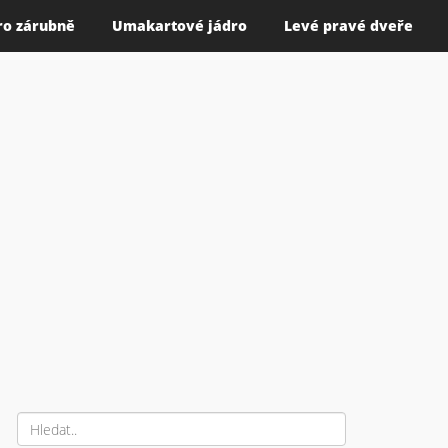
ro zárubně
Umakartové jádro
Levé pravé dveře