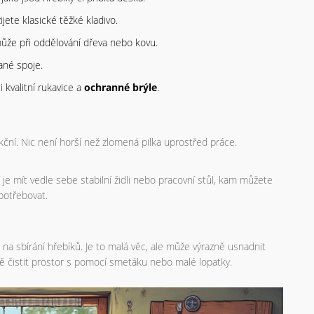
jete klasické těžké kladivo.
ůže při oddělování dřeva nebo kovu.
ané spoje.
 kvalitní rukavice a
ochranné brýle
.
kční. Nic není horší než zlomená pilka uprostřed práce.
í je mít vedle sebe stabilní židli nebo pracovní stůl, kam můžete
 potřebovat.
na sbírání hřebíků. Je to malá věc, ale může výrazně usnadnit
ě čistit prostor s pomocí smetáku nebo malé lopatky.