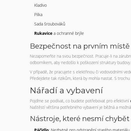
Kladivo
Pilka
Sada šroubováků
Rukavice
a ochranné brýle
Bezpečnost na prvním místě
Nezapomeňte na svou bezpečnost. Pracuje-li na zárubní
odborníkem, aby nedošlo k poškození struktury budovy.
V případě, že pracujete s elektřinou či vodovodními ved
Předejdete tak rizikům, která by mohla nastat. S trochu
Nářadí a vybavení
Pojďme se podívat, co budete potřebovat pro efektivní
Naštěstí většina potřebného vybavení je běžná a možná 
Nástroje, které nesmí chybět
Páčidlo
: Nezbytné pro odstranění starého materiálu, j