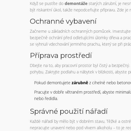
Když se pustíte do
demontáže
starých zárubní, je ne
být riskantní úkol, takže nepodceňujte přípravu. Zde je n
Ochranné vybavení
Začneme u základních ochranných pomůcek. Investujte do
bezpečně ochrání před odletujícími úlomky dřeva a pra
se vyhnuli vdechování jemného prachu, který se při prá
Příprava prostředí
Dbejte na to, aby pracovní prostor byl čistý a bezpečn
pohybu. Zakryjte podlahu a nábytek v blízkosti, abyste p
Pokud demontujete
zárubně
z cihelné nebo betonové
Pracujte v dobře větraném prostředí, abyste minimaliz
nebo ředidla.
Správné použití nářadí
Každé nářadí by mělo být v dobrém stavu. Těžké a ostré n
nepracujte unavení nebo pod vlivem alkoholu – to je rec