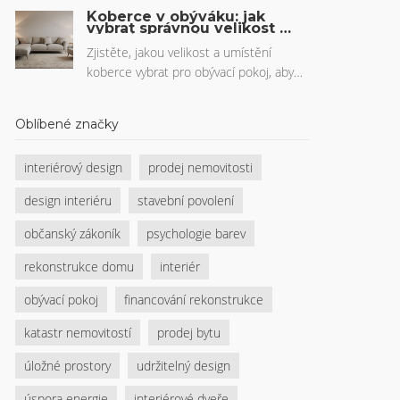
dotací, bezúročných úvěrů pro
Koberce v obýváku: jak
podnikatele a tipy na stavební spoření.
vybrat správnou velikost a
umístit je pro ideální
vzhled
Zjistěte, jakou velikost a umístění
koberce vybrat pro obývací pokoj, aby
vytvořil útulný a vyvážený prostor.
Praktické rady podle českých expertů a
Oblíbené značky
reálných dat.
interiérový design
prodej nemovitosti
design interiéru
stavební povolení
občanský zákoník
psychologie barev
rekonstrukce domu
interiér
obývací pokoj
financování rekonstrukce
katastr nemovitostí
prodej bytu
úložné prostory
udržitelný design
úspora energie
interiérové dveře