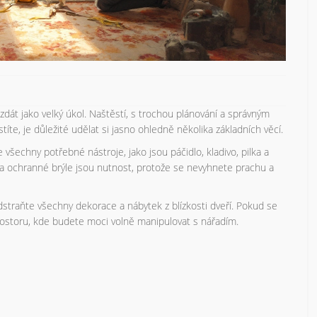
dát jako velký úkol. Naštěstí, s trochou plánování a správným
íte, je důležité udělat si jasno ohledně několika základních věcí.
 všechny potřebné nástroje, jako jsou páčidlo, kladivo, pilka a
 a ochranné brýle jsou nutnost, protože se nevyhnete prachu a
dstraňte všechny dekorace a nábytek z blízkosti dveří. Pokud se
prostoru, kde budete moci volně manipulovat s nářadím.