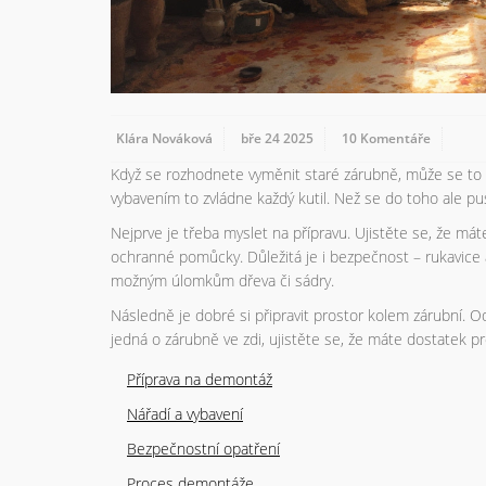
Klára Nováková
bře 24 2025
10 Komentáře
Když se rozhodnete vyměnit staré zárubně, může se to z
vybavením to zvládne každý kutil. Než se do toho ale pust
Nejprve je třeba myslet na přípravu. Ujistěte se, že máte
ochranné pomůcky. Důležitá je i bezpečnost – rukavice
možným úlomkům dřeva či sádry.
Následně je dobré si připravit prostor kolem zárubní. O
jedná o zárubně ve zdi, ujistěte se, že máte dostatek 
Příprava na demontáž
Nářadí a vybavení
Bezpečnostní opatření
Proces demontáže