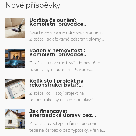
Nové příspěvky
Údržba čalounění:
Kompletní průvodce
vysáváním, impregnací a
odstraňováním skvrn
Naučte se správně udržovat čalounění.
Zjistěte, jak efektivně odstranit skvrny,
kdy impregnovat a proč je vysávání
Radon v nemovitosti:
klíčové pro dlouhou životnost nábytku.
Kompletní průvodce
měřením a ochranou
zdraví
Zjistěte, jak ochránit svůj domov před
neviditelným radonem. Praktický
průvodce měřením, legislativními limity
Kolik stojí projekt na
a osvědčenými metodami sanace pro
rekonstrukci bytu?
Kompletní průvodce
české majitele nemovitostí.
cenami a rozpočtem
Zjistěte, kolik stojí projekt na
rekonstrukci bytu, jaké jsou hlavní
položky ceny, typické rozmezí a tipy na
Jak financovat
úsporu i skryté náklady.
energetické úpravy bez
hypotéky: Nejlepší
alternativy
Zjistěte, jak zateplit dům nebo pořídit
tepelné čerpadlo bez hypotéky. Přehled