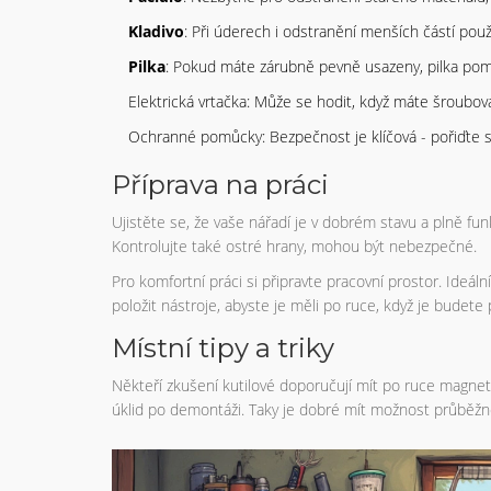
Kladivo
: Při úderech i odstranění menších částí použi
Pilka
: Pokud máte zárubně pevně usazeny, pilka pom
Elektrická vrtačka: Může se hodit, když máte šroubov
Ochranné pomůcky: Bezpečnost je klíčová - pořiďte si
Příprava na práci
Ujistěte se, že vaše nářadí je v dobrém stavu a plně fun
Kontrolujte také ostré hrany, mohou být nebezpečné.
Pro komfortní práci si připravte pracovní prostor. Ideáln
položit nástroje, abyste je měli po ruce, když je budete
Místní tipy a triky
Někteří zkušení kutilové doporučují mít po ruce magnet 
úklid po demontáži. Taky je dobré mít možnost průběžn