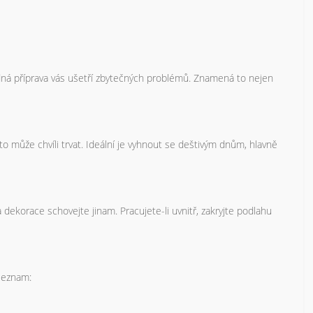
dná příprava vás ušetří zbytečných problémů. Znamená to nejen
to může chvíli trvat. Ideální je vyhnout se deštivým dnům, hlavně
dekorace schovejte jinam. Pracujete-li uvnitř, zakryjte podlahu
 seznam: