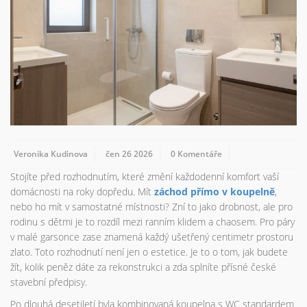
Veronika Kudinova
čen 26 2026
0 Komentáře
Stojíte před rozhodnutím, které změní každodenní komfort vaší
domácnosti na roky dopředu. Mít
záchod přímo v koupelně
,
nebo ho mít v samostatné místnosti? Zní to jako drobnost, ale pro
rodinu s dětmi je to rozdíl mezi ranním klidem a chaosem. Pro páry
v malé garsonce zase znamená každý ušetřený centimetr prostoru
zlato. Toto rozhodnutí není jen o estetice. Je to o tom, jak budete
žít, kolik peněz dáte za rekonstrukci a zda splníte přísné české
stavební předpisy.
Po dlouhá desetiletí byla kombinovaná koupelna s WC standardem