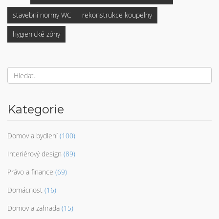
stavební normy WC
rekonstrukce koupelny
hygienické zóny
Kategorie
Domov a bydlení
(100)
Interiérový design
(89)
Právo a finance
(69)
Domácnost
(16)
Domov a zahrada
(15)