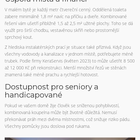
V malém bytě je každý metr čtvereční cenný. Oddělená toaleta
zabere minimálně 1,8 m² navíc na příčku a dveře. Kombinované
řešení vám ušetří přibližně 1,5 až 2,5 m² užitné plochy. Toho se dá
využít pro širší chodbu, vestavěnou skříň nebo prostornější
sprchový kout.
Z hlediska instalatérských prací je situace také příznivá. Když jsou
všechny vodovody a kanalizace v jednom místě, potřebujete méně
trubek. Podle firmy KeraServis (květen 2023) to může ušetřit 8 500
až 12 000 Kč při rekonstrukci. Menší množství řezů ve stěnách
znamená také méně prachu a rychlejší hotovost.
Dostupnost pro seniory a
handicapované
Pokud ve vašem domě žije člověk se sníženou pohyblivostí,
kombinovaná koupelna může být životně důležitá. Nemusí
překonávat práh mezi dvěma místnostmi, což snižuje riziko pádu.
Všechny pomůcky jsou doslova pod rukama.