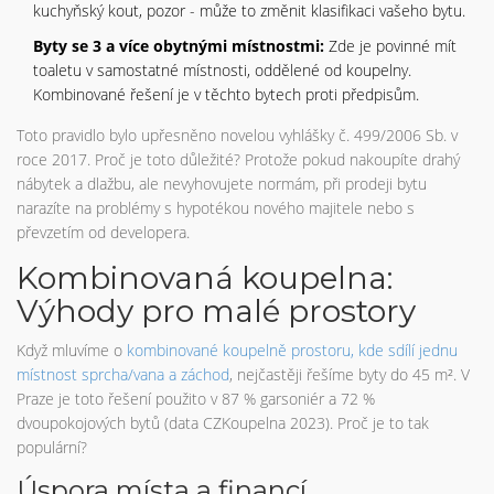
kuchyňský kout, pozor - může to změnit klasifikaci vašeho bytu.
Byty se 3 a více obytnými místnostmi:
Zde je povinné mít
toaletu v samostatné místnosti, oddělené od koupelny.
Kombinované řešení je v těchto bytech proti předpisům.
Toto pravidlo bylo upřesněno novelou vyhlášky č. 499/2006 Sb. v
roce 2017. Proč je toto důležité? Protože pokud nakoupíte drahý
nábytek a dlažbu, ale nevyhovujete normám, při prodeji bytu
narazíte na problémy s hypotékou nového majitele nebo s
převzetím od developera.
Kombinovaná koupelna:
Výhody pro malé prostory
Když mluvíme o
kombinované koupelně
prostoru, kde sdílí jednu
místnost sprcha/vana a záchod
, nejčastěji řešíme byty do 45 m². V
Praze je toto řešení použito v 87 % garsoniér a 72 %
dvoupokojových bytů (data CZKoupelna 2023). Proč je to tak
populární?
Úspora místa a financí