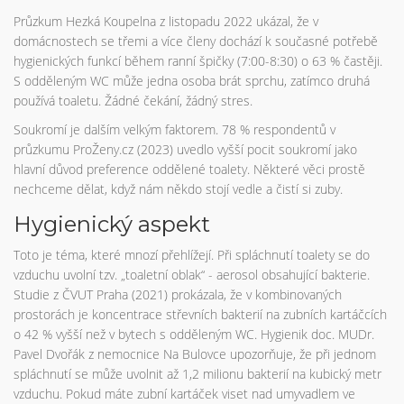
Průzkum Hezká Koupelna z listopadu 2022 ukázal, že v
domácnostech se třemi a více členy dochází k současné potřebě
hygienických funkcí během ranní špičky (7:00-8:30) o 63 % častěji.
S odděleným WC může jedna osoba brát sprchu, zatímco druhá
používá toaletu. Žádné čekání, žádný stres.
Soukromí je dalším velkým faktorem. 78 % respondentů v
průzkumu ProŽeny.cz (2023) uvedlo vyšší pocit soukromí jako
hlavní důvod preference oddělené toalety. Některé věci prostě
nechceme dělat, když nám někdo stojí vedle a čistí si zuby.
Hygienický aspekt
Toto je téma, které mnozí přehlížejí. Při spláchnutí toalety se do
vzduchu uvolní tzv. „toaletní oblak“ - aerosol obsahující bakterie.
Studie z ČVUT Praha (2021) prokázala, že v kombinovaných
prostorách je koncentrace střevních bakterií na zubních kartáčcích
o 42 % vyšší než v bytech s odděleným WC. Hygienik doc. MUDr.
Pavel Dvořák z nemocnice Na Bulovce upozorňuje, že při jednom
spláchnutí se může uvolnit až 1,2 milionu bakterií na kubický metr
vzduchu. Pokud máte zubní kartáček viset nad umyvadlem ve