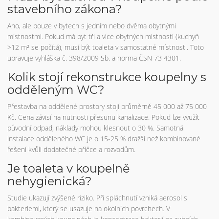
stavebního zákona?
Ano, ale pouze v bytech s jedním nebo dvěma obytnými
místnostmi. Pokud má byt tři a více obytných místností (kuchyň
>12 m² se počítá), musí být toaleta v samostatné místnosti. Toto
upravuje vyhláška č. 398/2009 Sb. a norma ČSN 73 4301.
Kolik stojí rekonstrukce koupelny s
odděleným WC?
Přestavba na oddělené prostory stojí průměrně 45 000 až 75 000
Kč. Cena závisí na nutnosti přesunu kanalizace. Pokud lze využít
původní odpad, náklady mohou klesnout o 30 %. Samotná
instalace odděleného WC je o 15-25 % dražší než kombinované
řešení kvůli dodatečné příčce a rozvodům.
Je toaleta v koupelně
nehygienická?
Studie ukazují zvýšené riziko. Při spláchnutí vzniká aerosol s
bakteriemi, který se usazuje na okolních povrchech. V