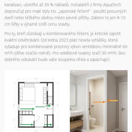
kanalizaci, ušetříte až 30 % nákladů. Instalatéři z firmy AquaTech
doporučují pro malé byty tzv. „japonské řešení“ - použití posuvných
dveří nebo těžkého závěsu místo pevné příčky. Zabere to jen 8-10
cm šířky a výrazně sníží cenu stavby.
Pro ty, kteří zůstávají u kombinovaného řešení, je kritické zajistit
kvalitní odvětrávání. Od ledna 2023 platí novela vyhlášky, která
vyžaduje pro kombinované prostory výkon ventilátoru minimálně 60
m³/h (dříve stačilo méně). Pro oddělené toalety stačí 30 m³/h. Bez
dobrého odsávání bude vaše koupelna vlhká a zapáchající.