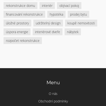
rekonstrukce domu
interiér
obývací pokoj
financování rekonstrukce
hypotéka
prodej bytu
úložné prostory
udržitelný design
koupě nemovitosti
úspora energie
interiérové dveře
nábytek
rozpočet rekonstrukce
Menu
O nás
Obchodní podmínky