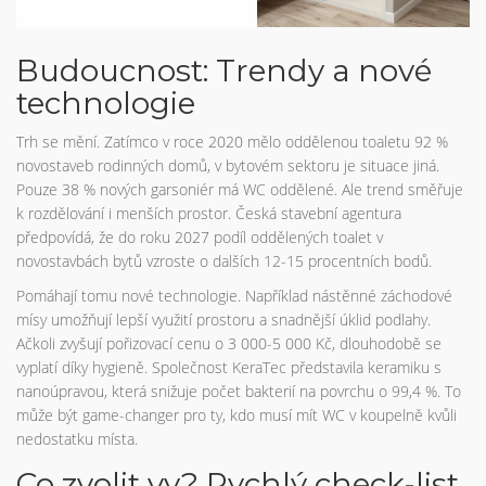
Budoucnost: Trendy a nové
technologie
Trh se mění. Zatímco v roce 2020 mělo oddělenou toaletu 92 %
novostaveb rodinných domů, v bytovém sektoru je situace jiná.
Pouze 38 % nových garsoniér má WC oddělené. Ale trend směřuje
k rozdělování i menších prostor. Česká stavební agentura
předpovídá, že do roku 2027 podíl oddělených toalet v
novostavbách bytů vzroste o dalších 12-15 procentních bodů.
Pomáhají tomu nové technologie. Například nástěnné záchodové
mísy umožňují lepší využití prostoru a snadnější úklid podlahy.
Ačkoli zvyšují pořizovací cenu o 3 000-5 000 Kč, dlouhodobě se
vyplatí díky hygieně. Společnost KeraTec představila keramiku s
nanoúpravou, která snižuje počet bakterií na povrchu o 99,4 %. To
může být game-changer pro ty, kdo musí mít WC v koupelně kvůli
nedostatku místa.
Co zvolit vy? Rychlý check-list