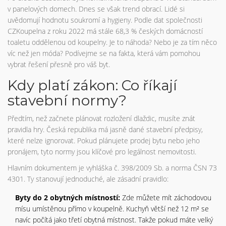
v panelových domech. Dnes se však trend obrací. Lidé si
uvědomují hodnotu soukromí a hygieny. Podle dat společnosti
CZKoupelna z roku 2022 má stále 68,3 % českých domácností
toaletu oddělenou od koupelny. Je to náhoda? Nebo je za tím něco
víc než jen móda? Podívejme se na fakta, která vám pomohou
vybrat řešení přesně pro váš byt.
Kdy platí zákon: Co říkají
stavební normy?
Předtím, než začnete plánovat rozložení dlaždic, musíte znát
pravidla hry. Česká republika má jasně dané stavební předpisy,
které nelze ignorovat. Pokud plánujete prodej bytu nebo jeho
pronájem, tyto normy jsou klíčové pro legálnost nemovitosti.
Hlavním dokumentem je vyhláška č. 398/2009 Sb. a norma ČSN 73
4301. Ty stanovují jednoduché, ale zásadní pravidlo:
Byty do 2 obytných místností:
Zde můžete mít záchodovou
mísu umístěnou přímo v koupelně. Kuchyň větší než 12 m² se
navíc počítá jako třetí obytná místnost. Takže pokud máte velký