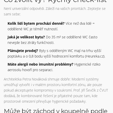
Není univerzální odpovědi. Záleží na vašich prioritách. Zeptejte se
sami sebe:
Kolik lidí bytem prochází denně?
Více než dva lidé =
oddělené WC je téměř nutností.
Jaká je velikost bytu?
Do 35 m² se oddělené WC často
nevejde bez ztráty funkčnosti.
Plánujete prodej?
Byty s odděleným WC mají na trhu vyšší
poptávku a o 0,8 bodu vyšší hodnocení komfortu (Heureka.cz).
Máte alergii nebo imunitní problémy?
Hygienické riziko
aerosolu hovoří pro separaci.
Architektka Petra Nováková shrnuje dobře: Moderní systémy
umožňují vytvořit i v malém prostoru komfortní zónu, ale pouze
pokud akceptujete kompromisy v soukromí. Prof. Jiří Ševčík z ČVUT
dodává, že kombinované řešení je přijatelné pouze tam, kde
prostorové omezení převyšuje hygienické požadavky.
Může být záchod v koupelně podle