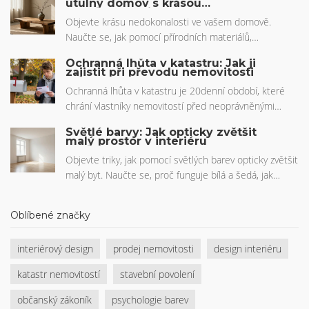
útulný domov s krásou
renovace. Připravte se s námi na cestu k modernizaci
nedokonalosti a přírodních
vašeho interiéru.
materiálů
Objevte krásu nedokonalosti ve vašem domově.
Naučte se, jak pomocí přírodních materiálů,
neutrálních barev a filozofie wabi-sabi vytvořit klidný a
Ochranná lhůta v katastru: Jak ji
autentický interiér.
zajistit při převodu nemovitosti
Ochranná lhůta v katastru je 20denní období, které
chrání vlastníky nemovitostí před neoprávněnými
převody. Zjistěte, jak ji správně využít při koupi nebo
Světlé barvy: Jak opticky zvětšit
prodeji, co dělat, když jste nevěděli o převodu, a jak se
malý prostor v interiéru
změní proces v blízké budoucnosti.
Objevte triky, jak pomocí světlých barev opticky zvětšit
malý byt. Naučte se, proč funguje bílá a šedá, jak
správně použít osvětlení a stropy.
Oblíbené značky
interiérový design
prodej nemovitosti
design interiéru
katastr nemovitostí
stavební povolení
občanský zákoník
psychologie barev