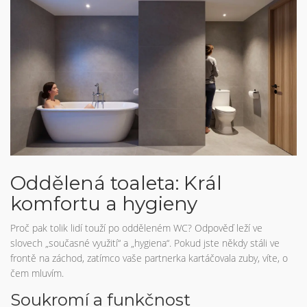
Oddělená toaleta: Král
komfortu a hygieny
Proč pak tolik lidí touží po odděleném WC? Odpověď leží ve
slovech „současné využití“ a „hygiena“. Pokud jste někdy stáli ve
frontě na záchod, zatímco vaše partnerka kartáčovala zuby, víte, o
čem mluvím.
Soukromí a funkčnost