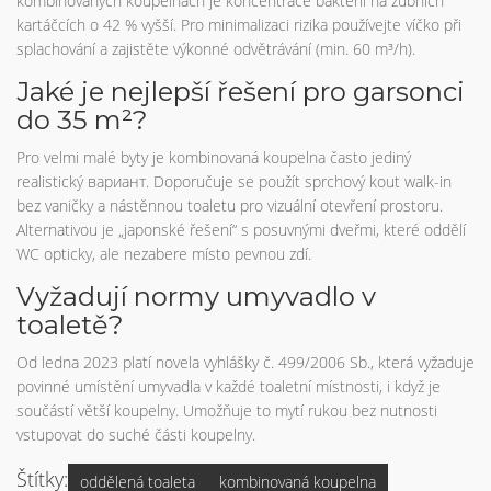
kombinovaných koupelnách je koncentrace bakterií na zubních
kartáčcích o 42 % vyšší. Pro minimalizaci rizika používejte víčko při
splachování a zajistěte výkonné odvětrávání (min. 60 m³/h).
Jaké je nejlepší řešení pro garsonci
do 35 m²?
Pro velmi malé byty je kombinovaná koupelna často jediný
realistický вариант. Doporučuje se použít sprchový kout walk-in
bez vaničky a nástěnnou toaletu pro vizuální otevření prostoru.
Alternativou je „japonské řešení“ s posuvnými dveřmi, které oddělí
WC opticky, ale nezabere místo pevnou zdí.
Vyžadují normy umyvadlo v
toaletě?
Od ledna 2023 platí novela vyhlášky č. 499/2006 Sb., která vyžaduje
povinné umístění umyvadla v každé toaletní místnosti, i když je
součástí větší koupelny. Umožňuje to mytí rukou bez nutnosti
vstupovat do suché části koupelny.
Štítky:
oddělená toaleta
kombinovaná koupelna