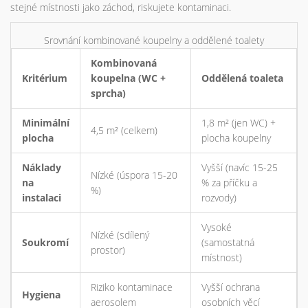
stejné místnosti jako záchod, riskujete kontaminaci.
Srovnání kombinované koupelny a oddělené toalety
Kombinovaná
Kritérium
koupelna (WC +
Oddělená toaleta
sprcha)
Minimální
1,8 m² (jen WC) +
4,5 m² (celkem)
plocha
plocha koupelny
Náklady
Vyšší (navíc 15-25
Nízké (úspora 15-20
na
% za příčku a
%)
instalaci
rozvody)
Vysoké
Nízké (sdílený
Soukromí
(samostatná
prostor)
místnost)
Riziko kontaminace
Vyšší ochrana
Hygiena
aerosolem
osobních věcí