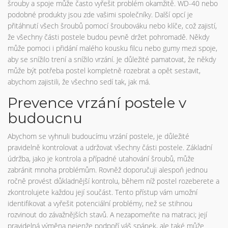
šrouby a spoje může často vyřešit problém okamžitě. WD-40 nebo
podobné produkty jsou zde vašimi společníky. Další opcí je
přitáhnutí všech šroubů pomocí šroubováku nebo klíče, což zajistí,
že všechny části postele budou pevně držet pohromadě. Někdy
může pomoci i přidání malého kousku filcu nebo gumy mezi spoje,
aby se snížilo trení a snížilo vrzání. Je důležité pamatovat, že někdy
může být potřeba postel kompletně rozebrat a opět sestavit,
abychom zajistili, že všechno sedí tak, jak má.
Prevence vrzání postele v
budoucnu
Abychom se vyhnuli budoucímu vrzání postele, je důležité
pravidelně kontrolovat a udržovat všechny části postele. Základní
údržba, jako je kontrola a případné utahování šroubů, může
zabránit mnoha problémům. Rovněž doporučuji alespoň jednou
ročně provést důkladnější kontrolu, během níž postel rozeberete a
zkontrolujete každou její součást. Tento přístup vám umožní
identifikovat a vyřešit potenciální problémy, než se stihnou
rozvinout do závažnějších stavů. A nezapomeňte na matraci; její
pravidelná výměna nejenže podpoří váš spánek, ale také může