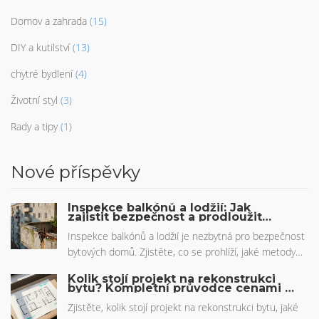
Domov a zahrada
(15)
DIY a kutilství
(13)
chytré bydlení
(4)
Životní styl
(3)
Rady a tipy
(1)
Nové příspěvky
Inspekce balkónů a lodžií: Jak
zajistit bezpečnost a prodloužit
životnost konstrukcí
Inspekce balkónů a lodžií je nezbytná pro bezpečnost
bytových domů. Zjistěte, co se prohlíží, jaké metody
se používají, jaké jsou náklady a proč je třeba inspekci
Kolik stojí projekt na rekonstrukci
neodkládat. Praktické rady pro uživatele i správce
bytu? Kompletní průvodce cenami a
rozpočtem
domů.
Zjistěte, kolik stojí projekt na rekonstrukci bytu, jaké