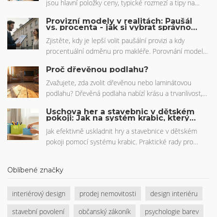
jsou hlavní položky ceny, typické rozmezí a tipy na
úsporu i skryté náklady.
Provizní modely v realitách: Paušál
vs. procenta - jak si vybrat správnou
odměnu pro makléře
Zjistěte, kdy je lepší volit paušální provizi a kdy
procentuální odměnu pro makléře. Porovnání modelů,
skutečné příklady z ČR a pravidla, která musíte znát
Proč dřevěnou podlahu?
před podepsáním smlouvy.
Zvažujete, zda zvolit dřevěnou nebo laminátovou
podlahu? Dřevěná podlaha nabízí krásu a trvanlivost,
zatímco laminát může působit moderněji. V článku
Úschova her a stavebnic v dětském
objevíte výhody a nevýhody každé z možností, včetně
pokoji: Jak na systém krabic, který
funguje
toho, jak se dřevěná podlaha přizpůsobuje různým
Jak efektivně uskladnit hry a stavebnice v dětském
prostorům a jaké jsou její nároky na údržbu. Čtěte dál
pokoji pomocí systému krabic. Praktické rady pro
a zjistěte, která podlaha je pro vás ta pravá.
výběr materiálů, kategorizaci a vizuální organizaci, která
podporuje nezávislost dětí.
Oblíbené značky
interiérový design
prodej nemovitosti
design interiéru
stavební povolení
občanský zákoník
psychologie barev