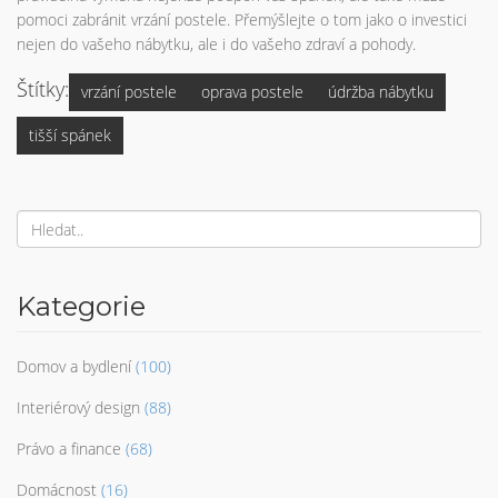
pomoci zabránit vrzání postele. Přemýšlejte o tom jako o investici
nejen do vašeho nábytku, ale i do vašeho zdraví a pohody.
Štítky:
vrzání postele
oprava postele
údržba nábytku
tišší spánek
Kategorie
Domov a bydlení
(100)
Interiérový design
(88)
Právo a finance
(68)
Domácnost
(16)