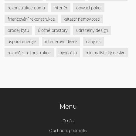
rekonstrukce domu
interiér
obývací pokoj
financování rekonstrukce
katastr nemovitostí
prodej bytu
úložné prostory
udržitelný design
úspora energie
interiérové dveře
nábytek
rozpočet rekonstrukce
hypotéka
minimalistický design
Menu
O nás
Obchodní podmínky