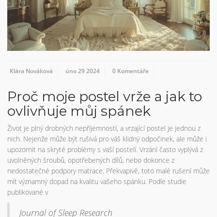
Klára Nováková
úno 29 2024
0 Komentáře
Proč moje postel vrže a jak to
ovlivňuje můj spánek
Život je plný drobných nepříjemností, a vrzající postel je jednou z
nich. Nejenže může být rušivá pro váš klidný odpočinek, ale může i
upozornit na skryté problémy s vaší postelí. Vrzání často vyplývá z
uvolněných šroubů, opotřebených dílů, nebo dokonce z
nedostatečné podpory matrace. Překvapivě, toto malé rušení může
mít významný dopad na kvalitu vašeho spánku. Podle studie
publikované v
Journal of Sleep Research