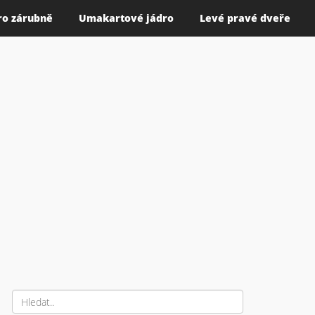
ro zárubně
Umakartové jádro
Levé pravé dveře