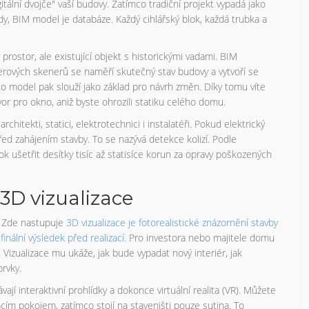
gitální dvojče" vaší budovy. Zatímco tradiční projekt vypadá jako
y, BIM model je databáze. Každý cihlářský blok, každá trubka a
prostor, ale existující objekt s historickými vadami. BIM
erových skenerů se naměří skutečný stav budovy a vytvoří se
to model pak slouží jako základ pro návrh změn. Díky tomu víte
r pro okno, aniž byste ohrozili statiku celého domu.
hitekti, statici, elektrotechnici i instalatéři. Pokud elektrický
řed zahájením stavby. To se nazývá detekce kolizí. Podle
k ušetřit desítky tisíc až statisíce korun za opravy poškozených
 3D vizualizace
. Zde nastupuje
3D vizualizace
je
fotorealistické znázornění stavby
inální výsledek před realizací
.
Pro investora nebo majitele domu
Vizualizace mu ukáže, jak bude vypadat nový interiér, jak
prvky.
ají interaktivní prohlídky a dokonce virtuální realita (VR). Můžete
acím pokojem, zatímco stojí na staveništi pouze sutina. To