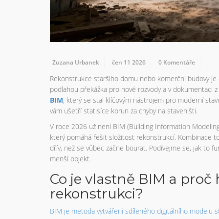
Zuzana Urbanek
čen 11 2026
0 Komentáře
Rekonstrukce staršího domu nebo komerční budovy je 
podlahou překážka pro nové rozvody a v dokumentaci z 
BIM
, který se stal klíčovým nástrojem pro moderní stavit
vám ušetří statisíce korun za chyby na staveništi.
V roce 2026 už není BIM (Building Information Modelin
který pomáhá řešit složitost rekonstrukcí. Kombinace to
dřív, než se vůbec začne bourat. Podívejme se, jak to fun
menší objekt.
Co je vlastně BIM a proč 
rekonstrukci?
BIM
je
metoda vytváření sdíleného digitálního modelu st