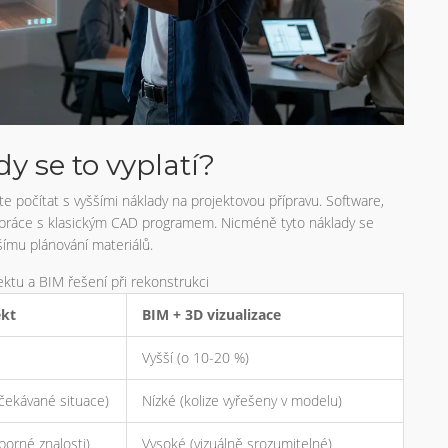
dy se to vyplatí?
te počítat s vyššími náklady na projektovou přípravu. Software,
než práce s klasickým CAD programem. Nicméně tyto náklady se
šímu plánování materiálů.
ektu a BIM řešení při rekonstrukci
ekt
BIM + 3D vizualizace
Vyšší (o 10-20 %)
čekávané situace)
Nízké (kolize vyřešeny v modelu)
borné znalosti)
Vysoké (vizuálně srozumitelné)