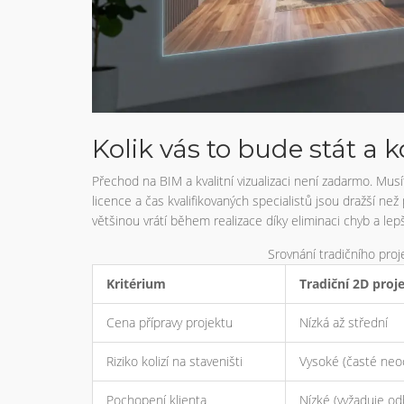
Kolik vás to bude stát a k
Přechod na BIM a kvalitní vizualizaci není zadarmo. Musí
licence a čas kvalifikovaných specialistů jsou dražší 
většinou vrátí během realizace díky eliminaci chyb a lep
Srovnání tradičního proj
Kritérium
Tradiční 2D proj
Cena přípravy projektu
Nízká až střední
Riziko kolizí na staveništi
Vysoké (časté neo
Pochopení klienta
Nízké (vyžaduje od