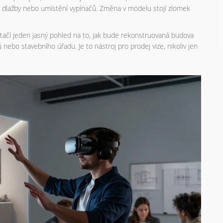
u dlažby nebo umístění vypínačů. Změna v modelu stojí zlomek
tačí jeden jasný pohled na to, jak bude rekonstruovaná budova
 nebo stavebního úřadu. Je to nástroj pro prodej vize, nikoliv jen