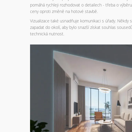
pomáhá rychleji rozhodovat o detailech - třeba o výběr
ceny oproti změně na hotové stavbě.
Vizualizace také usnadňuje komunikaci s úřady. Někdy s
zapadat do okolí, aby bylo snazší získat souhlas sousedů
technická nutnost.