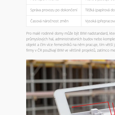
Správa provozu po dokončení
Těžká (papírová d
Časová náročnost změn
Vysoká (přepracov
Pro malé rodinné domy může být BIM nadstandard, který 
průmyslových hal, administrativních budov nebo komplex
objekt a čím více řemeslníků na něm pracuje, tím větší j
firmy v ČR používají BIM ve většině projektů, zatímco me