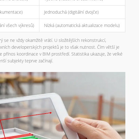
okumentace)
Jednoduchá (digitální dvojče)
ání všech výkresů)
Nízká (automatická aktualizace modelu)
se ne vždy okamžitě vrátí. U složitějších rekonstrukcí,
ních developerských projektů je to však nutnost. Čím větší je
e přínos koordinace v BIM prostředí. Statistika ukazuje, že velké
nší subjekty teprve začínají.