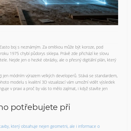
často boj s neznámým. Za omítkou může být koroze, pod
roku 1975 chybí půdorys sklepa. Právě zde přichází ke slovu
ele. Nejde jen o hezké obrázky, ale o přesný digitální plán, který
g) jen módním výrazem velkých developerů. Stává se standardem,
hoto modelu s kvalitní 3D vizualizací vám umožní vidět výsledek
guje v praxi a proč by vás to mělo zajímat, i když stavíte jen
ho potřebujete při
avby, který obsahuje nejen geometrii, ale i informace o