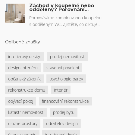
Poradíme s výběrem uchycení,
Záchod v koupelně nebo
materiálů a samotavlažovacích systémů
oddělený? Porovnání
výhod, norem a cen za
pro zdravé rostliny.
rekonstrukci
Porovnáváme kombinovanou koupelnu
s odděleným WC. Zjistěte, co diktuje
stavební norma, kolik ušetříte na
instalaci a proč je hygiena v malých
Oblíbené značky
bytech klíčová.
interiérový design
prodej nemovitosti
design interiéru
stavební povolení
občanský zákoník
psychologie barev
rekonstrukce domu
interiér
obývací pokoj
financování rekonstrukce
katastr nemovitostí
prodej bytu
úložné prostory
udržitelný design
úspora energie
interiérové dveře