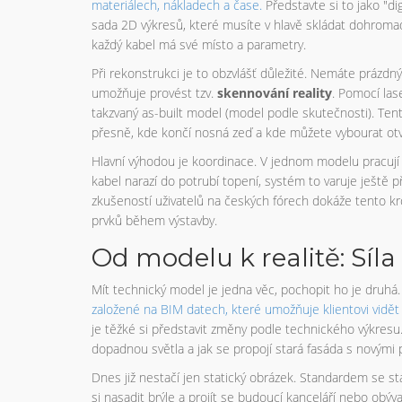
materiálech, nákladech a čase
.
Představte si to jako "di
sada 2D výkresů, které musíte v hlavě skládat dohromad
každý kabel má své místo a parametry.
Při rekonstrukci je to obzvlášť důležité. Nemáte prázdný 
umožňuje provést tzv.
skennování reality
. Pomocí las
takzvaný as-built model (model podle skutečnosti). Ten
přesně, kde končí nosná zeď a kde můžete vybourat otvo
Hlavní výhodou je koordinace. V jednom modelu pracují arc
kabel narazí do potrubí topení, systém to varuje ještě p
zkušeností uživatelů na českých fórech dokáže tento kro
prvků během výstavby.
Od modelu k realitě: Síla
Mít technický model je jedna věc, pochopit ho je druhá
založené na BIM datech, které umožňuje klientovi vidět f
je těžké si představit změny podle technického výkresu. 
dopadnou světla a jak se propojí stará fasáda s novými 
Dnes již nestačí jen statický obrázek. Standardem se stáv
si nasadit brýle a projít se budoucí kanceláří nebo obýv