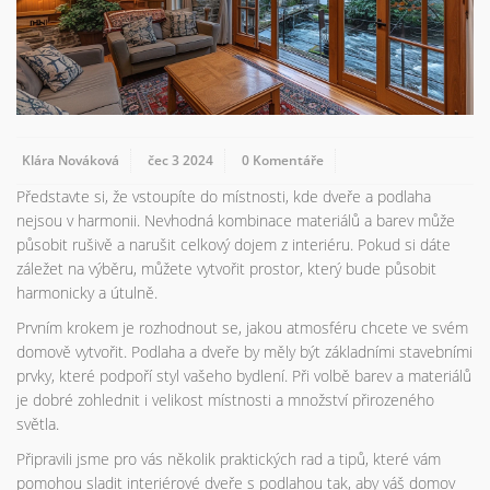
Klára Nováková
čec 3 2024
0 Komentáře
Představte si, že vstoupíte do místnosti, kde dveře a podlaha
nejsou v harmonii. Nevhodná kombinace materiálů a barev může
působit rušivě a narušit celkový dojem z interiéru. Pokud si dáte
záležet na výběru, můžete vytvořit prostor, který bude působit
harmonicky a útulně.
Prvním krokem je rozhodnout se, jakou atmosféru chcete ve svém
domově vytvořit. Podlaha a dveře by měly být základními stavebními
prvky, které podpoří styl vašeho bydlení. Při volbě barev a materiálů
je dobré zohlednit i velikost místnosti a množství přirozeného
světla.
Připravili jsme pro vás několik praktických rad a tipů, které vám
pomohou sladit interiérové dveře s podlahou tak, aby váš domov