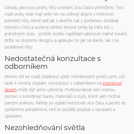
Detaily, jako jsou prahy, lišty a kování, jsou často přehlíženy. Tyto
malé prvky však mají velký vliv na celkový dojem z místnosti.
Jednolité lišty, které ladí jak s dveřmi, tak s podlahou, dodávají
interiéru čistý a ucelený vzhled. Kovové prvky by měly být v
jednotném stylu - jestliže zvolíte například satenově matné kování,
držte se stejného designu a aplikujte ho jak na dveře, tak i na
podlahové lišty.
Nedostatečná konzultace s
odborníkem
Mnoho lidí se snaží zvládnout výběr interiérových prvků sami, což
vede k mnoha chybám. Konzultace s odborníkem na
interiérový
design
může být velmi užitečná. Profesionálové vám mohou
pomoci s koordinací barev, materiálů a stylů, které vám možná
samým uniknou. Někdy se vyplatí investovat více času a peněz do
správného poradenství, než se později potýkat s opravami a
úpravami.
Nezohledňování světla