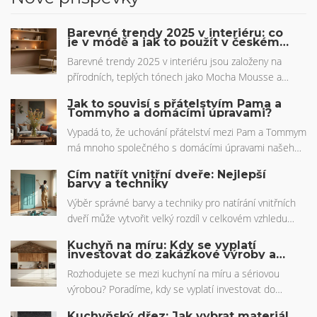
Barevné trendy 2025 v interiéru: co
je v módě a jak to použít v českém
bytě
Barevné trendy 2025 v interiéru jsou založeny na
přírodních, teplých tónech jako Mocha Mousse a
smaragdově zelená. Více než 70 % českých
Jak to souvisí s přátelstvím Pama a
domácností bude volit tyto barvy pro klid a pohodu.
Tommyho a domácími úpravami?
Zjistěte, jak je správně použít v českém bytě.
Vypadá to, že uchování přátelství mezi Pam a Tommym
má mnoho společného s domácími úpravami našeho
vlastního prostoru. Napadlo vás někdy, jak rozdílné
Čím natřít vnitřní dveře: Nejlepší
osobnosti mohou koexistovat a fungovat společně?
barvy a techniky
Stejně jako má každý prostor svého ducha a rozdílnou
Výběr správné barvy a techniky pro natírání vnitřních
estetiku. Stačí malý náhled do světa, kde se
dveří může vytvořit velký rozdíl v celkovém vzhledu
mezilidské vztahy a design prolínají, aby nás inspiroval
interiéru. Tento článek vám poradí, jaké typy barev
ke změnám doma.
Kuchyň na míru: Kdy se vyplatí
jsou nejvhodnější, jak připravit povrch dveří pro nátěr
investovat do zakázkové výroby a
kdy zvolit sériovou kuchyni
a jak aplikovat barvu pro dosažení profesionálního
Rozhodujete se mezi kuchyní na míru a sériovou
vzhledu.
výrobou? Poradíme, kdy se vyplatí investovat do
zakázkové výroby, jaké jsou reálné ceny v roce 2026 a
Kuchyňský dřez: Jak vybrat materiál,