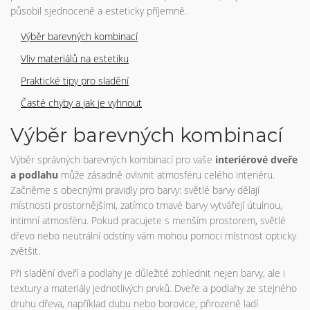
působil sjednoceně a esteticky příjemně.
Výběr barevných kombinací
Vliv materiálů na estetiku
Praktické tipy pro sladění
Časté chyby a jak je vyhnout
Výběr barevných kombinací
Výběr správných barevných kombinací pro vaše
interiérové dveře
a podlahu
může zásadně ovlivnit atmosféru celého interiéru.
Začněme s obecnými pravidly pro barvy: světlé barvy dělají
místnosti prostornějšími, zatímco tmavé barvy vytvářejí útulnou,
intimní atmosféru. Pokud pracujete s menším prostorem, světlé
dřevo nebo neutrální odstíny vám mohou pomoci místnost opticky
zvětšit.
Při sladění dveří a podlahy je důležité zohlednit nejen barvy, ale i
textury a materiály jednotlivých prvků. Dveře a podlahy ze stejného
druhu dřeva, například dubu nebo borovice, přirozeně ladí