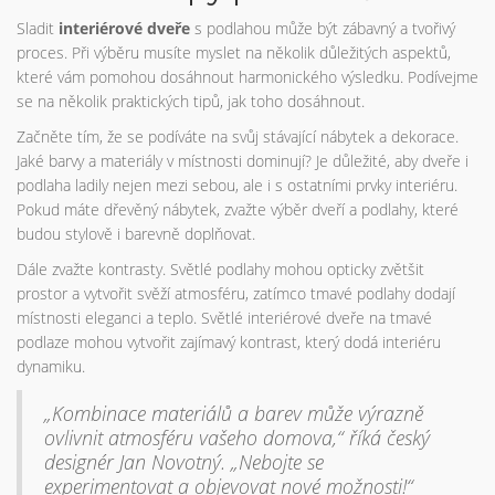
Sladit
interiérové dveře
s podlahou může být zábavný a tvořivý
proces. Při výběru musíte myslet na několik důležitých aspektů,
které vám pomohou dosáhnout harmonického výsledku. Podívejme
se na několik praktických tipů, jak toho dosáhnout.
Začněte tím, že se podíváte na svůj stávající nábytek a dekorace.
Jaké barvy a materiály v místnosti dominují? Je důležité, aby dveře i
podlaha ladily nejen mezi sebou, ale i s ostatními prvky interiéru.
Pokud máte dřevěný nábytek, zvažte výběr dveří a podlahy, které
budou stylově i barevně doplňovat.
Dále zvažte kontrasty. Světlé podlahy mohou opticky zvětšit
prostor a vytvořit svěží atmosféru, zatímco tmavé podlahy dodají
místnosti eleganci a teplo. Světlé interiérové dveře na tmavé
podlaze mohou vytvořit zajímavý kontrast, který dodá interiéru
dynamiku.
„Kombinace materiálů a barev může výrazně
ovlivnit atmosféru vašeho domova,“ říká český
designér Jan Novotný. „Nebojte se
experimentovat a objevovat nové možnosti!“