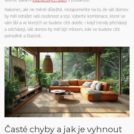
Nakonec, ale ne méně důležité, nezapomeňte na to, že váš domov
by měl odrážet vaši osobnost a styl. Vyberte kombinace, které se
vám líbí a ve kterých se budete cítit dobře. I když trendy přicházejí
a odcházejí, váš domov by měl být místem, kde se budete cítit
pohodlně a šťastně.
Časté chyby a jak je vyhnout