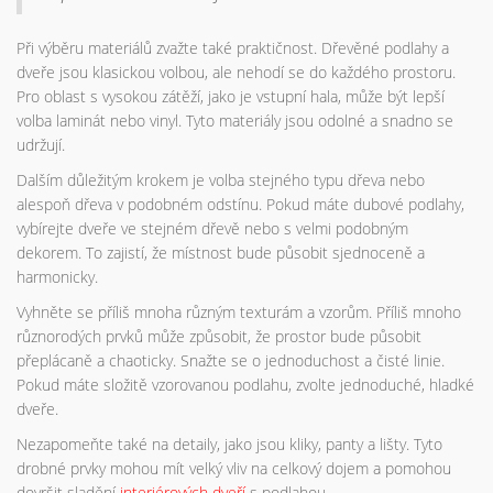
Při výběru materiálů zvažte také praktičnost. Dřevěné podlahy a
dveře jsou klasickou volbou, ale nehodí se do každého prostoru.
Pro oblast s vysokou zátěží, jako je vstupní hala, může být lepší
volba laminát nebo vinyl. Tyto materiály jsou odolné a snadno se
udržují.
Dalším důležitým krokem je volba stejného typu dřeva nebo
alespoň dřeva v podobném odstínu. Pokud máte dubové podlahy,
vybírejte dveře ve stejném dřevě nebo s velmi podobným
dekorem. To zajistí, že místnost bude působit sjednoceně a
harmonicky.
Vyhněte se příliš mnoha různým texturám a vzorům. Příliš mnoho
různorodých prvků může způsobit, že prostor bude působit
přeplácaně a chaoticky. Snažte se o jednoduchost a čisté linie.
Pokud máte složitě vzorovanou podlahu, zvolte jednoduché, hladké
dveře.
Nezapomeňte také na detaily, jako jsou kliky, panty a lišty. Tyto
drobné prvky mohou mít velký vliv na celkový dojem a pomohou
dovršit sladění
interiérových dveří
s podlahou.