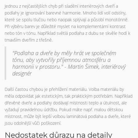
Jednou z nejčastějších chyb při sladění interiérových dveří a
podlahy je ignorování barevné harmonie. Mnoho lidí volí odstíny,
které se spolu tlučou nebo naopak splývají a působí monotónně.
Při výběru barev je důležité myslet na komplementární kontrast
nebo tón v tónu. Například světlá podlaha z dubu se skvěle hodí k
tmavším dveřím z třešně.
"Podlaha a dveře by měly hrát ve společném
tónu, aby vytvořily příjemnou atmosféru a
harmonii v prostoru." - Martin Šimek, interiérový
designér
Další častou chybou je přehlížení materiálu. Volba materiálu by
měla odpovídat jak estetickým, tak praktickým potřebám. Například
dřevěné dveře a podlahy dodávají místnosti teplo a útulnost, ale
vyžadují pravidelnou údržbu. Pokud máte např. malou dětskou
místnost, může být lepší volbou laminátová podlaha a dveře, které
jsou odolnější vůči poškození.
Nedostatek důrazu na detaily