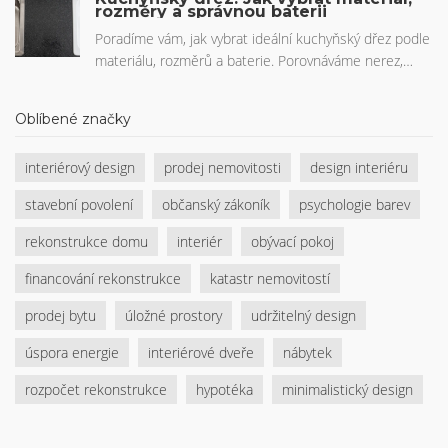
na co si dát pozor při výběru truhláře.
rozměry a správnou baterii
Poradíme vám, jak vybrat ideální kuchyňský dřez podle
materiálu, rozměrů a baterie. Porovnáváme nerez,
granit a keramiku.
Oblíbené značky
interiérový design
prodej nemovitosti
design interiéru
stavební povolení
občanský zákoník
psychologie barev
rekonstrukce domu
interiér
obývací pokoj
financování rekonstrukce
katastr nemovitostí
prodej bytu
úložné prostory
udržitelný design
úspora energie
interiérové dveře
nábytek
rozpočet rekonstrukce
hypotéka
minimalistický design