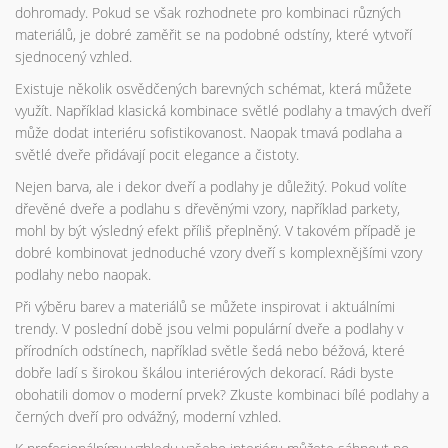
dohromady. Pokud se však rozhodnete pro kombinaci různých
materiálů, je dobré zaměřit se na podobné odstíny, které vytvoří
sjednocený vzhled.
Existuje několik osvědčených barevných schémat, která můžete
využít. Například klasická kombinace světlé podlahy a tmavých dveří
může dodat interiéru sofistikovanost. Naopak tmavá podlaha a
světlé dveře přidávají pocit elegance a čistoty.
Nejen barva, ale i dekor dveří a podlahy je důležitý. Pokud volíte
dřevěné dveře a podlahu s dřevěnými vzory, například parkety,
mohl by být výsledný efekt příliš přeplněný. V takovém případě je
dobré kombinovat jednoduché vzory dveří s komplexnějšími vzory
podlahy nebo naopak.
Při výběru barev a materiálů se můžete inspirovat i aktuálními
trendy. V poslední době jsou velmi populární dveře a podlahy v
přírodních odstínech, například světle šedá nebo béžová, které
dobře ladí s širokou škálou interiérových dekorací. Rádi byste
obohatili domov o moderní prvek? Zkuste kombinaci bílé podlahy a
černých dveří pro odvážný, moderní vzhled.