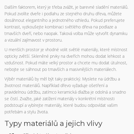
Dalším faktorem, který je třeba zvážit, je barevné sladění materiálů.
Pokud zvolíte dveře i podlahu ze stejného druhu dřeva, můžete
dosáhnout elegantního a jednotného vzhledu. Pokud preferujete
kontrast, vyzkoušejte kombinaci světlého dřeva na podlaze a
tmavších dveří, nebo naopak. Taková volba může vytvořit dynamiku
a vizuální zajímavost v prostoru.
U menších prostor je vhodné volit světlé materiály, které místnost
opticky zvětší. Skleněné prvky na dveřích mohou dodat lehkost a
vzdušnost. Pokud máte velký prostor a chcete mu dodat útulnost,
nebojte se sáhnout po tmavších a masivnějších materiálech.
Výběr materiálů by měl být taky praktický. Myslete na údržbu a
životnost materiálů. Například dřevo vyžaduje ošetření a
pravidelnou údržbu, zatímco keramická dlažba je odolná a snadno
se čistí. Zvažte, jaké zatížení materiály v konkrétní místnosti
podstoupí a vybírejte materiály, které budou odpovídat vašim
potřebám a stylu života.
Typy materiálů a jejich vlivy