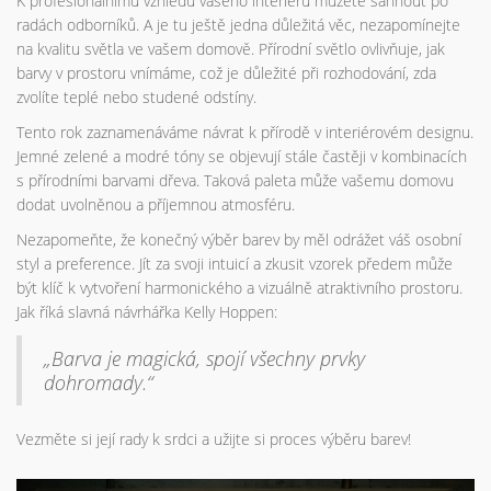
K profesionálnímu vzhledu vašeho interiéru můžete sáhnout po
radách odborníků. A je tu ještě jedna důležitá věc, nezapomínejte
na kvalitu světla ve vašem domově. Přírodní světlo ovlivňuje, jak
barvy v prostoru vnímáme, což je důležité při rozhodování, zda
zvolíte teplé nebo studené odstíny.
Tento rok zaznamenáváme návrat k přírodě v interiérovém designu.
Jemné zelené a modré tóny se objevují stále častěji v kombinacích
s přírodními barvami dřeva. Taková paleta může vašemu domovu
dodat uvolněnou a příjemnou atmosféru.
Nezapomeňte, že konečný výběr barev by měl odrážet váš osobní
styl a preference. Jít za svoji intuicí a zkusit vzorek předem může
být klíč k vytvoření harmonického a vizuálně atraktivního prostoru.
Jak říká slavná návrhářka Kelly Hoppen:
„Barva je magická, spojí všechny prvky
dohromady.“
Vezměte si její rady k srdci a užijte si proces výběru barev!