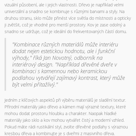
vizuální působení, ale i jejich vlastnosti. Dřevo je například velmi
univerzální a snadno se kombinuje s různými barvami a styly. Na
druhou stranu, sklo může přinést více světla do místnosti a opticky
ji zvětšit, což je vhodné pro menší prostory. Kov je zase odolný a
snadno se udržuje, což je ideální do frekventovaných částí domu.
"Kombinace různých materiálů může interiéru
dodat nejen estetickou hodnotu, ale i funkční
výhody," říká Jan Novotný, odborník na
interiérový design. "Například dřevěné dveře v
kombinaci s kamennou nebo keramickou
podlahou vytvářejí zajímavý kontrast, který může
být velmi přitažlivý."
Jedním z klíčových aspektů při výběru materiálů je sladění textur.
Přírodní materiály jako dřevo a kámen mají výrazné textury, které
mohou dodat prostoru hloubku a charakter. Naopak hladké
materiály jako sklo a kov mohou vytvářet čistý a moderní vzhled.
Pokud máte rádi rustikální styl, zvolte dřevěné podlahy s výraznou
kresbou dřeva a kombinujte je s dveřmi z masivního dřeva.