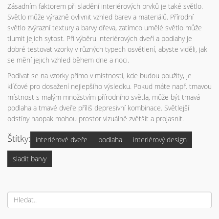
Zásadním faktorem při sladění interiérových prvků je také světlo.
Světlo může výrazně ovlivnit vzhled barev a materiálů. Přírodní
světlo zvýrazní textury a barvy dřeva, zatímco umělé světlo může
tlumit jejich sytost. Při výběru interiérových dveří a podlahy je
dobré testovat vzorky v různých typech osvětlení, abyste viděli, jak
se mění jejich vzhled během dne a noci.
Podívat se na vzorky přímo v místnosti, kde budou použity, je
klíčové pro dosažení nejlepšího výsledku. Pokud máte např. tmavou
místnost s malým množstvím přírodního světla, může být tmavá
podlaha a tmavé dveře příliš depresivní kombinace. Světlejší
odstíny naopak mohou prostor vizuálně zvětšit a projasnit.
Štítky:
interiérové dveře
podlaha
interiérový design
sladit barvy