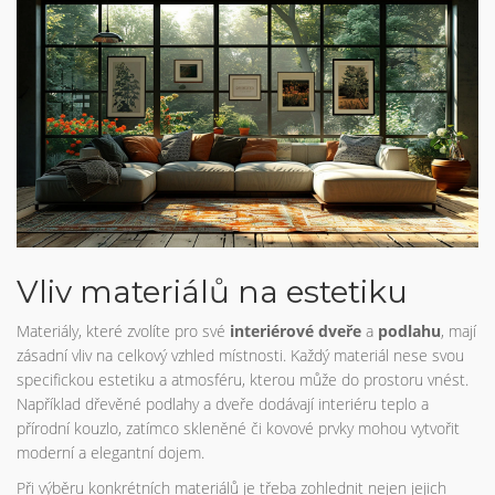
Vliv materiálů na estetiku
Materiály, které zvolíte pro své
interiérové dveře
a
podlahu
, mají
zásadní vliv na celkový vzhled místnosti. Každý materiál nese svou
specifickou estetiku a atmosféru, kterou může do prostoru vnést.
Například dřevěné podlahy a dveře dodávají interiéru teplo a
přírodní kouzlo, zatímco skleněné či kovové prvky mohou vytvořit
moderní a elegantní dojem.
Při výběru konkrétních materiálů je třeba zohlednit nejen jejich