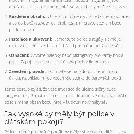
modulárním systémem (např. Elfa). Modulární systémy jsou
dražší na startu, ale dlouhodobě se vyplatí díky možnosti úprav.
Rozdělení obsahu:
Určete, co půjde na police (knihy, dekorace)
a co do boxů (stavebnice, drobnosti). Připravte seznam boxů
podle kategorií.
Instalace a ukotvení:
Namontujte police a regály. Pevně je
ukotevte ke zdi. Nechte horní části pro méně používané věci.
Označení:
Vytvořte nálepky nebo piktogramy pro každý box a
polici. Zapojte do procesu dítě, aby pochopilo pravidla.
Zavedení pravidel:
Domluvte se na jednoduchém rituálu
úklidu. Například: "Před večeří vše zpátky do barevných boxů."
Tento postup zajistí, že vaše investice do úložné stěny bude
fungovat roky. S rostoucím dítětem budete pouze upravovat výšku
polic a měnit obsah boxů, nikoliv kupovat nový nábytek.
Jak vysoké by měly být police v
dětském pokoji?
Police určené pro běžné použití by měly být v dosahu dítěte, tedy