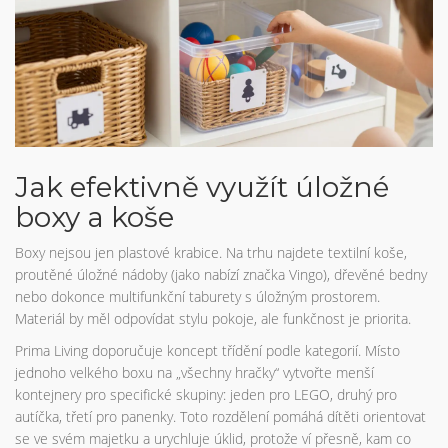
Jak efektivně využít úložné
boxy a koše
Boxy nejsou jen plastové krabice. Na trhu najdete textilní koše,
proutěné úložné nádoby (jako nabízí značka Vingo), dřevěné bedny
nebo dokonce multifunkční taburety s úložným prostorem.
Materiál by měl odpovídat stylu pokoje, ale funkčnost je priorita.
Prima Living doporučuje koncept třídění podle kategorií. Místo
jednoho velkého boxu na „všechny hračky“ vytvořte menší
kontejnery pro specifické skupiny: jeden pro LEGO, druhý pro
autíčka, třetí pro panenky. Toto rozdělení pomáhá dítěti orientovat
se ve svém majetku a urychluje úklid, protože ví přesně, kam co