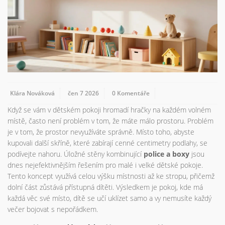
Klára Nováková
čen 7 2026
0 Komentáře
Když se vám v dětském pokoji hromadí hračky na každém volném
místě, často není problém v tom, že máte málo prostoru. Problém
je v tom, že prostor nevyužíváte správně. Místo toho, abyste
kupovali další skříně, které zabírají cenné centimetry podlahy, se
podívejte nahoru. Úložné stěny kombinující
police a boxy
jsou
dnes nejefektivnějším řešením pro malé i velké dětské pokoje.
Tento koncept využívá celou výšku místnosti až ke stropu, přičemž
dolní část zůstává přístupná dítěti. Výsledkem je pokoj, kde má
každá věc své místo, dítě se učí uklízet samo a vy nemusíte každý
večer bojovat s nepořádkem.