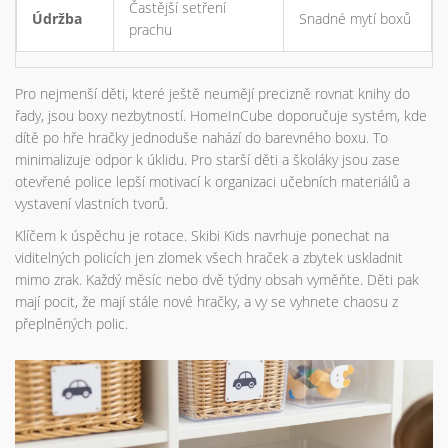
Častější setření
Údržba
Snadné mytí boxů
prachu
Pro nejmenší děti, které ještě neumějí precizně rovnat knihy do
řady, jsou boxy nezbytností. HomeInCube doporučuje systém, kde
dítě po hře hračky jednoduše nahází do barevného boxu. To
minimalizuje odpor k úklidu. Pro starší děti a školáky jsou zase
otevřené police lepší motivací k organizaci učebních materiálů a
vystavení vlastních tvorů.
Klíčem k úspěchu je rotace. Skibi Kids navrhuje ponechat na
viditelných policích jen zlomek všech hraček a zbytek uskladnit
mimo zrak. Každý měsíc nebo dvě týdny obsah vyměňte. Děti pak
mají pocit, že mají stále nové hračky, a vy se vyhnete chaosu z
přeplněných polic.