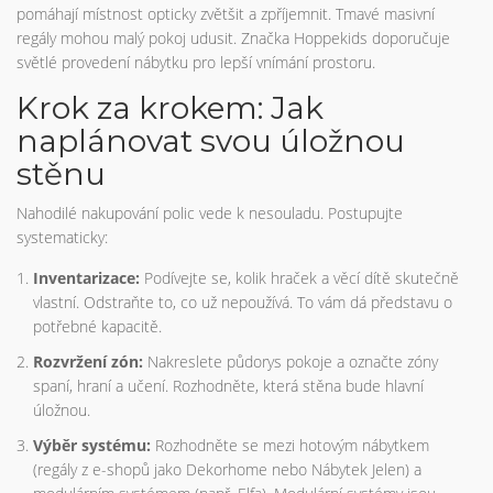
pomáhají místnost opticky zvětšit a zpříjemnit. Tmavé masivní
regály mohou malý pokoj udusit. Značka Hoppekids doporučuje
světlé provedení nábytku pro lepší vnímání prostoru.
Krok za krokem: Jak
naplánovat svou úložnou
stěnu
Nahodilé nakupování polic vede k nesouladu. Postupujte
systematicky:
Inventarizace:
Podívejte se, kolik hraček a věcí dítě skutečně
vlastní. Odstraňte to, co už nepoužívá. To vám dá představu o
potřebné kapacitě.
Rozvržení zón:
Nakreslete půdorys pokoje a označte zóny
spaní, hraní a učení. Rozhodněte, která stěna bude hlavní
úložnou.
Výběr systému:
Rozhodněte se mezi hotovým nábytkem
(regály z e-shopů jako Dekorhome nebo Nábytek Jelen) a