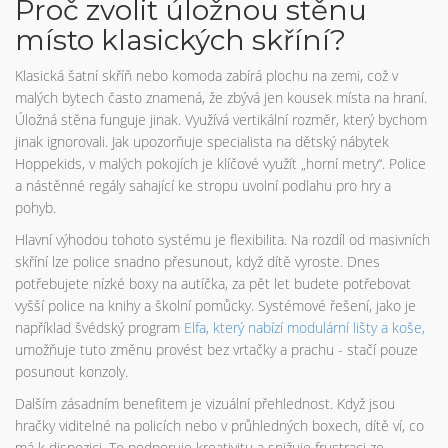
Proč zvolit úložnou stěnu
místo klasických skříní?
Klasická šatní skříň nebo komoda zabírá plochu na zemi, což v
malých bytech často znamená, že zbývá jen kousek místa na hraní.
Úložná stěna funguje jinak. Využívá vertikální rozměr, který bychom
jinak ignorovali. Jak upozorňuje specialista na dětský nábytek
Hoppekids, v malých pokojích je klíčové využít „horní metry“. Police
a nástěnné regály sahající ke stropu uvolní podlahu pro hry a
pohyb.
Hlavní výhodou tohoto systému je flexibilita. Na rozdíl od masivních
skříní lze police snadno přesunout, když dítě vyroste. Dnes
potřebujete nízké boxy na autíčka, za pět let budete potřebovat
vyšší police na knihy a školní pomůcky. Systémové řešení, jako je
například švédský program
Elfa
, který nabízí modulární lišty a koše,
umožňuje tuto změnu provést bez vrtačky a prachu - stačí pouze
posunout konzoly.
Dalším zásadním benefitem je vizuální přehlednost. Když jsou
hračky viditelné na policích nebo v průhledných boxech, dítě ví, co
má k dispozici. To podporuje kreativitu a snižuje frustraci ze