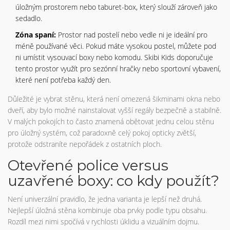
úložným prostorem nebo taburet-box, který slouží zároveň jako
sedadlo.
Zóna spaní:
Prostor nad postelí nebo vedle ni je ideální pro
méně používané věci. Pokud máte vysokou postel, můžete pod
ni umístit vysouvací boxy nebo komodu. Skibi Kids doporučuje
tento prostor využít pro sezónní hračky nebo sportovní vybavení,
které není potřeba každý den.
Důležité je vybrat stěnu, která není omezená šikminami okna nebo
dveří, aby bylo možné nainstalovat vyšší regály bezpečně a stabilně.
V malých pokojích to často znamená obětovat jednu celou stěnu
pro úložný systém, což paradoxně celý pokoj opticky zvětší,
protože odstraníte nepořádek z ostatních ploch.
Otevřené police versus
uzavřené boxy: co kdy použít?
Není univerzální pravidlo, že jedna varianta je lepší než druhá.
Nejlepší úložná stěna kombinuje oba prvky podle typu obsahu.
Rozdíl mezi nimi spočívá v rychlosti úklidu a vizuálním dojmu.