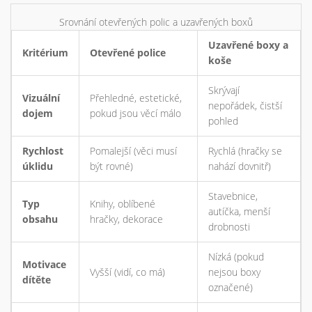
Srovnání otevřených polic a uzavřených boxů
Uzavřené boxy a
Kritérium
Otevřené police
koše
Skrývají
Vizuální
Přehledné, estetické,
nepořádek, čistší
dojem
pokud jsou věcí málo
pohled
Rychlost
Pomalejší (věci musí
Rychlá (hračky se
úklidu
být rovné)
nahází dovnitř)
Stavebnice,
Typ
Knihy, oblíbené
autíčka, menší
obsahu
hračky, dekorace
drobnosti
Nízká (pokud
Motivace
Vyšší (vidí, co má)
nejsou boxy
dítěte
označené)