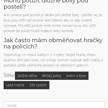
Mohu použít úložné boxy pod
postelí?
Ano, prostor pod postelí je ideální pro úložné boxy. Ujistěte se, že
boxy jsou nižší než prostor pod lůžkem, aby se daly snadno
vysouvat. Pro nižší postele volte tenké rolovací boxy, pro vyšší
postele lze použít hlubší krabice nebo komody.
Jak často mám obměňovat hračky
na policích?
Doporučuje se rotace každých 2-4 týdny. Skryté hračky znovu
zaujmou dítě jako nové, což snižuje nutnost kupovat další hračky a
pomáhá udržet přehledný prostor na viditelných policích.
Štítky:
úložná stěna
dětský pokoj
police a boxy
úklid hraček
Elfa systém