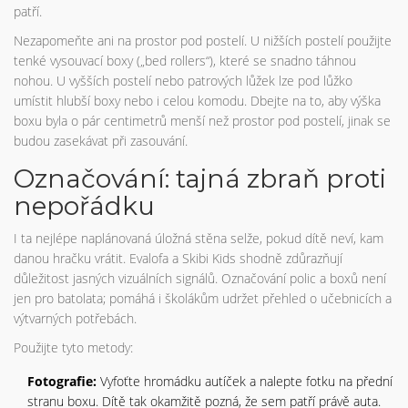
patří.
Nezapomeňte ani na prostor pod postelí. U nižších postelí použijte
tenké vysouvací boxy („bed rollers“), které se snadno táhnou
nohou. U vyšších postelí nebo patrových lůžek lze pod lůžko
umístit hlubší boxy nebo i celou komodu. Dbejte na to, aby výška
boxu byla o pár centimetrů menší než prostor pod postelí, jinak se
budou zasekávat při zasouvání.
Označování: tajná zbraň proti
nepořádku
I ta nejlépe naplánovaná úložná stěna selže, pokud dítě neví, kam
danou hračku vrátit. Evalofa a Skibi Kids shodně zdůrazňují
důležitost jasných vizuálních signálů. Označování polic a boxů není
jen pro batolata; pomáhá i školákům udržet přehled o učebnicích a
výtvarných potřebách.
Použijte tyto metody:
Fotografie:
Vyfoťte hromádku autíček a nalepte fotku na přední
stranu boxu. Dítě tak okamžitě pozná, že sem patří právě auta.