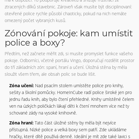
ztracených dílků stavebnic. Zároveň však musíte být disciplinovaní:
otevřené police rychle působí chaoticky, pokud na nich nemáte
omezený počet vybraných kusů.
Zónování pokoje: kam umístit
police a boxy?
Předtím, než začnete měřit zdi, si musíte promyslet funkce vašeho
pokoje. Odborníci, včetně portálu Vingo, doporučují rozdělit prostor
do tří základních zón: spaní, hraní a učení. Úložná stěna by měla
sloužit všem třem, ale obsah polic se bude lišit.
Zóna učení:
Nad psacím stolem umístěte police pro knihy,
sešity a školní pomůcky. HomeInCube radí police široké jen pro
jednu řadu knih, aby bylo čtení přehledné. Knihy umístěné čelem
ven na úzkých poličkách lákají děti k čtení mnohem více než ty
schované zády na vysoké knihovně.
Zóna hraní:
Tato část úložné stěny by měla být nejvíce
přístupná. Nízké police a velká boxy sem patří. Zde ukládáme
hračky, které dítě používá denně. Ideální je mít zde také lavici s