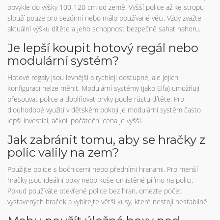
obvykle do výšky 100-120 cm od země. Vyšší police až ke stropu
slouží pouze pro sezónní nebo málo používané věci. Vždy zvažte
aktuální výšku dítěte a jeho schopnost bezpečně sahat nahoru.
Je lepší koupit hotový regál nebo
modulární systém?
Hotové regály jsou levnější a rychleji dostupné, ale jejich
konfiguraci nelze měnit. Modulární systémy (jako Elfa) umožňují
přesouvat police a doplňovat prvky podle růstu dítěte. Pro
dlouhodobé využití v dětském pokoji je modulární systém často
lepší investicí, ačkoli počáteční cena je vyšší.
Jak zabránit tomu, aby se hračky z
polic valily na zem?
Použijte police s bočnicemi nebo předními hranami. Pro menší
hračky jsou ideální boxy nebo koše umístěné přímo na polici.
Pokud používáte otevřené police bez hran, omezte počet
vystavených hraček a vybírejte větší kusy, které nestojí nestabilně.