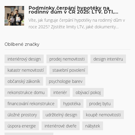
potenciálem, srovnání výnosů a tipy pro rok 2026.
Podmínky čerpání hypotéky na
rodinný dům v ČR 2025: LTV, DTI,
dokumenty a novinky
Víte, jak funguje čerpání hypotéky na rodinný dům v
roce 2025? Zjistěte limity LTV, jaké dokumenty
potřebujete, jak funguje Nová zelená úsporám a jak se
vyhnout běžným chybám při výstavbě.
Oblíbené značky
interiérový design
prodej nemovitosti
design interiéru
katastr nemovitostí
stavební povolení
občanský zákoník
psychologie barev
rekonstrukce domu
interiér
obývací pokoj
financování rekonstrukce
hypotéka
prodej bytu
úložné prostory
udržitelný design
koupě nemovitosti
úspora energie
interiérové dveře
nábytek