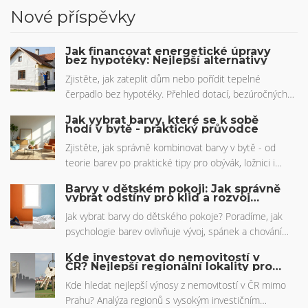
Nové příspěvky
Jak financovat energetické úpravy
bez hypotéky: Nejlepší alternativy
Zjistěte, jak zateplit dům nebo pořídit tepelné
čerpadlo bez hypotéky. Přehled dotací, bezúročných
úvěrů pro podnikatele a tipy na stavební spoření.
Jak vybrat barvy, které se k sobě
hodí v bytě - praktický průvodce
Zjistěte, jak správně kombinovat barvy v bytě - od
teorie barev po praktické tipy pro obývák, ložnici i
kuchyni. Praktické rady a příklady v jednom.
Barvy v dětském pokoji: Jak správně
vybrat odstíny pro klid a rozvoj
dítěte
Jak vybrat barvy do dětského pokoje? Poradíme, jak
psychologie barev ovlivňuje vývoj, spánek a chování
dítěte. Praktické tipy pro bezpečný a zdravý interiér.
Kde investovat do nemovitostí v
ČR? Nejlepší regionální lokality pro
rok 2026
Kde hledat nejlepší výnosy z nemovitostí v ČR mimo
Prahu? Analýza regionů s vysokým investičním