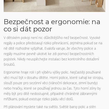
Bezpečnost a ergonomie: na
co si dát pozor
V dětském pokoji není nic důležitějšího než bezpečnost. Vysoké
regály a police představují riziko převrácení, zejména pokud se na
ně dítě rozhodne vyšplhat. Evalofa varuje, že všechny police a
regály musíme pevně ukotvit ke zdi pomocí bezpečnostních
pojistek. Nikdy neuspěchejte instalaci bez kontrolního dotažení
šroubů.
Ergonomie hraje roli i při výběru výšky polic. Nejčastěji používané
věci musí být v dosahu dítěte. Horní police, které sahají ke stropu,
slouží pouze pro sezónní věci (Vánoční dekorace, zimní bundy)
nebo hračky, které se používají jednou za čas. Tyto horní zóny by
měly být pro dítě nedostupné, případně chráněné zábrannými
mřížkami, pokud existuje riziko pádu věcí dolů.
Při plánování myslete také na světlo. Světlé barvy polic a stěn