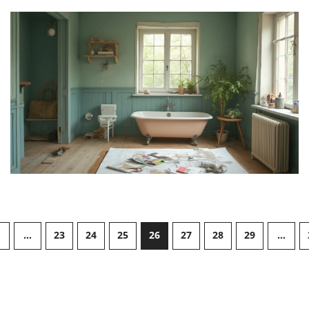
…
23
24
25
26
27
28
29
…