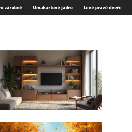
ro zárubně
Umakartové jádro
Levé pravé dveře