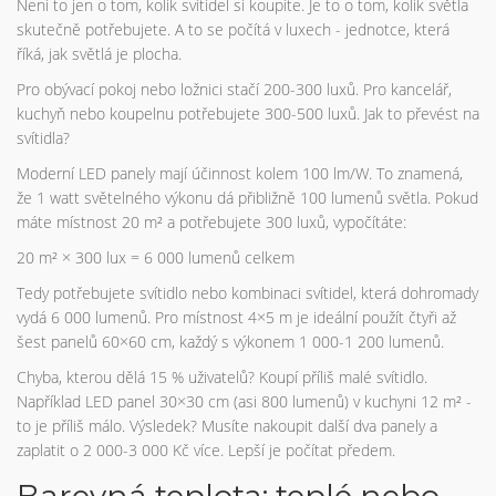
Není to jen o tom, kolik svítidel si koupíte. Je to o tom, kolik světla
skutečně potřebujete. A to se počítá v luxech - jednotce, která
říká, jak světlá je plocha.
Pro obývací pokoj nebo ložnici stačí 200-300 luxů. Pro kancelář,
kuchyň nebo koupelnu potřebujete 300-500 luxů. Jak to převést na
svítidla?
Moderní LED panely mají účinnost kolem 100 lm/W. To znamená,
že 1 watt světelného výkonu dá přibližně 100 lumenů světla. Pokud
máte místnost 20 m² a potřebujete 300 luxů, vypočítáte:
20 m² × 300 lux = 6 000 lumenů celkem
Tedy potřebujete svítidlo nebo kombinaci svítidel, která dohromady
vydá 6 000 lumenů. Pro místnost 4×5 m je ideální použít čtyři až
šest panelů 60×60 cm, každý s výkonem 1 000-1 200 lumenů.
Chyba, kterou dělá 15 % uživatelů? Koupí příliš malé svítidlo.
Například LED panel 30×30 cm (asi 800 lumenů) v kuchyni 12 m² -
to je příliš málo. Výsledek? Musíte nakoupit další dva panely a
zaplatit o 2 000-3 000 Kč více. Lepší je počítat předem.