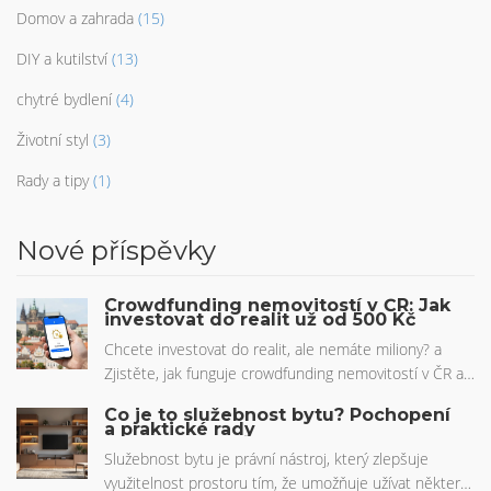
Domov a zahrada
(15)
DIY a kutilství
(13)
chytré bydlení
(4)
Životní styl
(3)
Rady a tipy
(1)
Nové příspěvky
Crowdfunding nemovitostí v ČR: Jak
investovat do realit už od 500 Kč
Chcete investovat do realit, ale nemáte miliony? a
Zjistěte, jak funguje crowdfunding nemovitostí v ČR a
jak začít investovat už od 500 Kč pro pasivní příjem.
Co je to služebnost bytu? Pochopení
a praktické rady
Služebnost bytu je právní nástroj, který zlepšuje
využitelnost prostoru tím, že umožňuje užívat některé