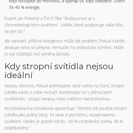
když vstoupíte do místnosti, a vypínají se, když odejdete. Ušetří
35-40 % energie.
Expert Jan Pokorný z ČVUT říká: "Budoucnost je v
chronobiologickém osvětlení - světle, které podporuje naše tělo,
ne jen oči."
Ale varování: přílišná inteligence může být problém. Pokud svítidlo
zkratuje nebo se přepne, nemusíte ho jednoduše vyměnit. Může
to být složitější než výměna žárovky.
Kdy stropní svítidla nejsou
ideální
Nejsou všechno. Pokud potřebujete silné světlo na čtení, stropní
svítidlo samo o sobě nestačí. Kombinujte ho s přímočarým
osvětlením - stojací lampou nebo světlem nad knihovnou.
Architektka Eva Dvořáková upozorňuje: "Mnoho lidí používá stropní
svítidla jako jediný zdroj. To vede k plochému, nezajímavému
osvětlení. Ideální je poměr 60:40 - 60 % centrálního světla, 40 %
doplňkového."