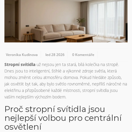
Veronika Kudinova
led 28 2026
0 Komentáře
Stropní svítidla
už nejsou jen ta stará, bílá kolečka na stropě.
Dnes jsou to inteligentní, štíhlé a výkonné zdroje světla, která
mohou změnit celou atmosféru domova. Pokud hledáte způsob,
jak osvětlit byt tak, aby bylo světlo rovnoměrné, nepříliš náročné na
elektřinu a přizpůsobené každé místnosti, stropní svítidla jsou
vaším nejlepším výchozím bodem.
Proč stropní svítidla jsou
nejlepší volbou pro centrální
osvětlení