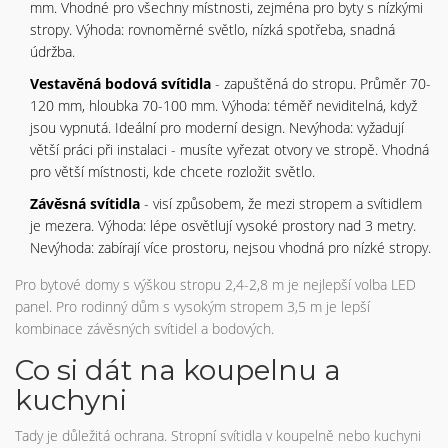
mm. Vhodné pro všechny místnosti, zejména pro byty s nízkými
stropy. Výhoda: rovnoměrné světlo, nízká spotřeba, snadná
údržba.
Vestavěná bodová svítidla
- zapuštěná do stropu. Průměr 70-
120 mm, hloubka 70-100 mm. Výhoda: téměř neviditelná, když
jsou vypnutá. Ideální pro moderní design. Nevýhoda: vyžadují
větší práci při instalaci - musíte vyřezat otvory ve stropě. Vhodná
pro větší místnosti, kde chcete rozložit světlo.
Závěsná svítidla
- visí způsobem, že mezi stropem a svítidlem
je mezera. Výhoda: lépe osvětlují vysoké prostory nad 3 metry.
Nevýhoda: zabírají více prostoru, nejsou vhodná pro nízké stropy.
Pro bytové domy s výškou stropu 2,4-2,8 m je nejlepší volba LED
panel. Pro rodinný dům s vysokým stropem 3,5 m je lepší
kombinace závěsných svítidel a bodových.
Co si dát na koupelnu a
kuchyni
Tady je důležitá ochrana. Stropní svítidla v koupelně nebo kuchyni