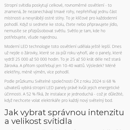
Stropní svítidla poskytují celkové, rovnoměrné osvětlení - to
znamená, že nezanechávají tmavé rohy, nepřehřívají jednu část
místnosti a nevyrábějí ostré stíny. To je klíčové pro každodenní
pohodlí. Když si sednete ke stolu, čtete nebo připravujete jídlo,
nemusíte se přizpůsobovat světlu. Světlo je tam, kde ho
potřebujete, všude najednou.
Moderní LED technologie toto osvětlení udělala ještě lepší. Dnes
už nejde o žárovky, které se za půl roku vyhoří, ale o panely, které
vydrží 25 000 až 50 000 hodin. To je 25 až 50 krát déle než stará
žárovka. A přitom spotřebují jen 10-40 wattů. Výsledek? Méně
elektřiny, méně výměn, více pohodlí.
Podle průzkumu Světelné společnosti ČR z roku 2024 si 68 %
uživatelů vybírá stropní LED panely právě kvůli jejich energetické
účinnosti. A 52 % říká, že instalace je jednoduchá - což je důležité,
když nechcete volat elektrikáře pro každý nový světelný bod.
Jak vybrat správnou intenzitu
a velikost svítidla