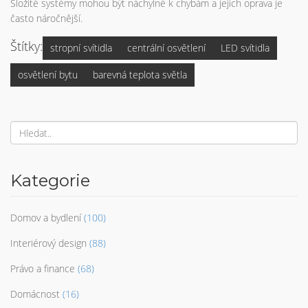
Složité systémy mohou být náchylné k chybám a jejich oprava je
často náročnější.
Štítky:
stropní svítidla
centrální osvětlení
LED svítidla
osvětlení bytu
barevná teplota světla
Kategorie
Domov a bydlení
(100)
Interiérový design
(88)
Právo a finance
(68)
Domácnost
(16)