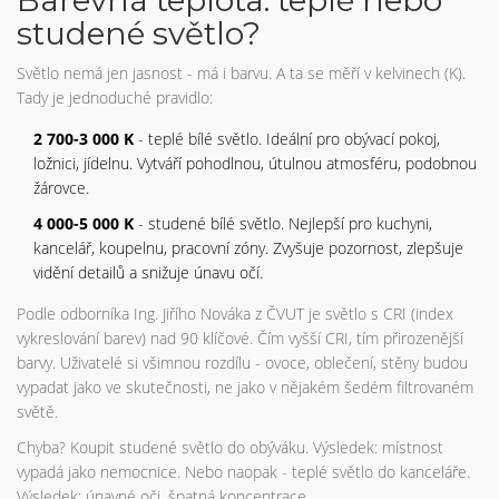
Barevná teplota: teplé nebo
studené světlo?
Světlo nemá jen jasnost - má i barvu. A ta se měří v kelvinech (K).
Tady je jednoduché pravidlo:
2 700-3 000 K
- teplé bílé světlo. Ideální pro obývací pokoj,
ložnici, jídelnu. Vytváří pohodlnou, útulnou atmosféru, podobnou
žárovce.
4 000-5 000 K
- studené bílé světlo. Nejlepší pro kuchyni,
kancelář, koupelnu, pracovní zóny. Zvyšuje pozornost, zlepšuje
vidění detailů a snižuje únavu očí.
Podle odborníka Ing. Jiřího Nováka z ČVUT je světlo s CRI (index
vykreslování barev) nad 90 klíčové. Čím vyšší CRI, tím přirozenější
barvy. Uživatelé si všimnou rozdílu - ovoce, oblečení, stěny budou
vypadat jako ve skutečnosti, ne jako v nějakém šedém filtrovaném
světě.
Chyba? Koupit studené světlo do obýváku. Výsledek: místnost
vypadá jako nemocnice. Nebo naopak - teplé světlo do kanceláře.
Výsledek: únavné oči, špatná koncentrace.