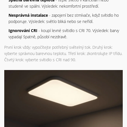
studené ve spálni. Výsledek: nekomfortní prostředí.
Nesprávná instalace
- zapojení bez stmívače, když svítidlo ho
podporuje. Výsledek: světlo bliká nebo se neřídí.
Ignorování CRI
- koupí levné svítidlo s CRI 70. Výsledek: barvy
vypadají špatně, působí nezdravě.
První krok vždy: vypočítejte potřebný světelný tok. Druhý krok:
vyberte správnou barevnou teplotu. Třetí krok: zkontrolujte IP třídu.
Čtvrtý krok: vyberte svítidlo s CRI nad 90.