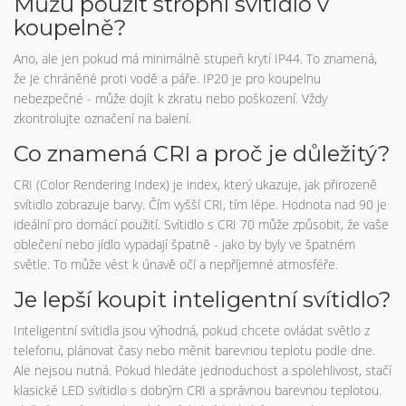
Můžu použít stropní svítidlo v
koupelně?
Ano, ale jen pokud má minimálně stupeň krytí IP44. To znamená,
že je chráněné proti vodě a páře. IP20 je pro koupelnu
nebezpečné - může dojít k zkratu nebo poškození. Vždy
zkontrolujte označení na balení.
Co znamená CRI a proč je důležitý?
CRI (Color Rendering Index) je index, který ukazuje, jak přirozeně
svítidlo zobrazuje barvy. Čím vyšší CRI, tím lépe. Hodnota nad 90 je
ideální pro domácí použití. Svítidlo s CRI 70 může způsobit, že vaše
oblečení nebo jídlo vypadají špatně - jako by byly ve špatném
světle. To může vést k únavě očí a nepříjemné atmosféře.
Je lepší koupit inteligentní svítidlo?
Inteligentní svítidla jsou výhodná, pokud chcete ovládat světlo z
telefonu, plánovat časy nebo měnit barevnou teplotu podle dne.
Ale nejsou nutná. Pokud hledáte jednoduchost a spolehlivost, stačí
klasické LED svítidlo s dobrým CRI a správnou barevnou teplotou.