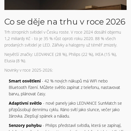
Co se děje na trhu v roce 2026
Trh stropních svítidel v Česku roste. V roce 2024 dosáhl objemu
1,2 miliardy Kč - to je 35 % růst oproti roku 2020. 88 % všech
prodaných svítidel je LED. Zářivky a halogeny už téměř zmizely.
Největší značky: LEDVANCE (28 %), Philips (22 %), IKEA (15 %),
Elusia (8 %).
Novinky v roce 2025-2026:
Smart osvětlení
- 42 % nových nákupů má WiFi nebo
Bluetooth řízení. Můžete světlo zapínat z telefonu, nastavovat
barvu, plánovat časy.
Adaptivní světlo
- nové panely jako LEDVANCE SunMatch se
přizpůsobují dennímu cyklu. Ráno svítí jako slunce, večer jako
žárovka. Zlepšují spánek a náladu.
Senzory pohybu
- Philips představil svítidla, která se zapínají,