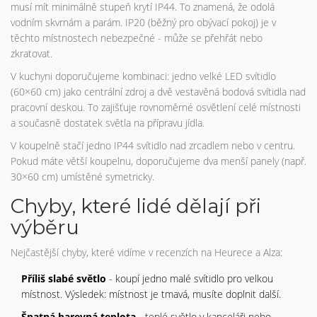
musí mít minimálně stupeň krytí IP44. To znamená, že odolá
vodním skvrnám a parám. IP20 (běžný pro obývací pokoj) je v
těchto místnostech nebezpečné - může se přehřát nebo
zkratovat.
V kuchyni doporučujeme kombinaci: jedno velké LED svítidlo
(60×60 cm) jako centrální zdroj a dvě vestavěná bodová svítidla nad
pracovní deskou. To zajišťuje rovnoměrné osvětlení celé místnosti
a současně dostatek světla na přípravu jídla.
V koupelně stačí jedno IP44 svítidlo nad zrcadlem nebo v centru.
Pokud máte větší koupelnu, doporučujeme dva menší panely (např.
30×60 cm) umístěné symetricky.
Chyby, které lidé dělají při
výběru
Nejčastější chyby, které vidíme v recenzích na Heurece a Alza:
Příliš slabé světlo
- koupí jedno malé svítidlo pro velkou
místnost. Výsledek: místnost je tmavá, musíte doplnit další.
Špatná barevná teplota
- teplé světlo v kanceláři nebo