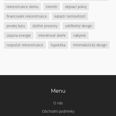
rekonstrukce domu
interiér
obývací pokoj
financování rekonstrukce
katastr nemovitostí
prodej bytu
úložné prostory
udržitelný design
úspora energie
interiérové dveře
nábytek
rozpočet rekonstrukce
hypotéka
minimalistický design
Menu
O nás
Obchodní podmínky