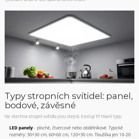
Typy stropních svítidel: panel,
bodové, závěsné
Ne všechna stropní svítidla jsou stejná. Existují tři hlavní typy:
LED panely
- ploché, čtvercové nebo obdélníkové. Typické
rozměry: 30×30 cm, 60×60 cm, 120×30 cm. Tloušťka jen 10-20