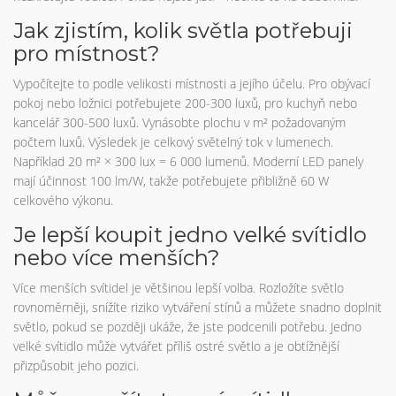
Jak zjistím, kolik světla potřebuji
pro místnost?
Vypočítejte to podle velikosti místnosti a jejího účelu. Pro obývací
pokoj nebo ložnici potřebujete 200-300 luxů, pro kuchyň nebo
kancelář 300-500 luxů. Vynásobte plochu v m² požadovaným
počtem luxů. Výsledek je celkový světelný tok v lumenech.
Například 20 m² × 300 lux = 6 000 lumenů. Moderní LED panely
mají účinnost 100 lm/W, takže potřebujete přibližně 60 W
celkového výkonu.
Je lepší koupit jedno velké svítidlo
nebo více menších?
Více menších svítidel je většinou lepší volba. Rozložíte světlo
rovnoměrněji, snížíte riziko vytváření stínů a můžete snadno doplnit
světlo, pokud se později ukáže, že jste podcenili potřebu. Jedno
velké svítidlo může vytvářet příliš ostré světlo a je obtížnější
přizpůsobit jeho pozici.