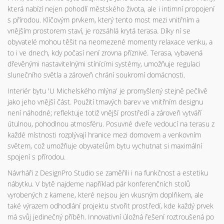
která nabízí nejen pohodlí městského života, ale i intimní propojení
s přírodou. Klíčovým prvkem, který tento most mezi vnitřním a
vnějším prostorem staví, je rozsáhlá krytá terasa. Díky ní se
obyvatelé mohou těšit na neomezené momenty relaxace venku, a
to i ve dnech, kdy počasí není zrovna příznivé. Terasa, vybavená
dřevěnými nastavitelnými stínícími systémy, umožňuje regulaci
slunečního světla a zároveň chrání soukromí domácnosti.
Interiér bytu 'U Michelského mlýna' je promyšlený stejně pečlivě
jako jeho vnější část. Použití tmavých barev ve vnitřním designu
není náhodné; reflektuje totiž vnější prostředí a zároveň vytváří
útulnou, pohodlnou atmosféru. Posuvné dveře vedoucí na terasu z
každé místnosti rozplývají hranice mezi domovem a venkovním
světem, což umožňuje obyvatelům bytu vychutnat si maximální
spojení s přírodou.
Návrháři z DesignPro Studio se zaměřili i na funkčnost a estetiku
nábytku. V bytě najdeme například pár konferenčních stolů
vyrobených z kamene, které nejsou jen vkusným doplňkem, ale
také výrazem odhodlání projektu stvořit prostředí, kde každý prvek
má svůj jedinečný příběh. Innovativní úložná řešení roztroušená po