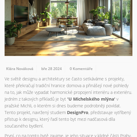
Klára Nováková
bře 28 2024
0 Komentáře
Ve světě designu a architektury se často setkáváme s projekty,
které překračují tradiční hranice domova a přinášejí nové pohledy
na to, jak může vypadat harmonické propojení interiéru a exteriéru.
Jedním z takových příkladů je byt
'U Michelského mlýna'
v
pražské Michli, o kterém si dnes budeme podrobněji povídat.
Tento projekt, navržený studiem
DesignPro
, představuje vytříbený
přístup k designu, který řadí tento byt mezi nadčasová díla
současného bydlení.
První, co na tomto bytě zaujme, je jeho situace v klidné části Prahy,