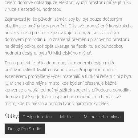
celém domově dokládají, že efektivní využití prostoru může jít ruku
v ruce s estetickou hodnotou.
Zajímavostí je, že původní záměr, aby byl byt pouze dočasným
obydlím, se možná brzy promění. Díky své promyšlené konstrukci a
univerzálnosti prostor se již uvažuje o tom, že se stal stálým
domovem pro rodinu. To znamená přeměnu pracovního prostoru
na dětský pokoj, což opět ukazuje na flexibilitu a dlouhodobou
hodnotu designu bytu 'U Michelského mlýna'.
Tento projekt je příkladem toho, jak moderní design může
pozitivně ovlivnit kvalitu našeho života. Propojení interiéru s
exteriérem, promyšlený výběr materiálů a funkční řešení činí z bytu
'U Michelského mlýna' místo, kde bydlení přesahuje běžné
konvence a nabízí jedinečný zážitek spojení s přírodou a pohodlím
domova. Jistě se jedná o inspiraci pro mnohé, kdo hledají své
místo, kde by město a příroda tvořily harmonický celek.
Štítky:
Design interiéru
Michle
U Michelského mlýna
DesignPro Studio