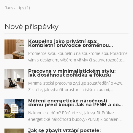
Rady a tipy
(1)
Nové příspěvky
Koupelna jako privátní spa:
Kompletní průvodce proměnou
interiéru
Proměňte svou koupelnu na soukromé spa. Poradíme
vám s designem, výběrem vířivky či sauny, rozpočtem
a technickými nároky pro dokonalou domácí relaxaci.
Pracovna v minimalistickém stylu:
jak dosáhnout pořádku a fókusu
Minimalistická pracovna zvyšuje soustředění o 42%.
Zjistěte, jak vytvořit prostor s čistými čarami,
přirozenými materiály a minimem předmětů, který vás
Měření energetické náročnosti
bude podporovat při práci z domova.
domu před koupí: Jak na PENB a co
skryté hodnoty odhalí
Nakupujete dům? Přečtěte si, jak využít Průkaz
energetické náročnosti budovy (PENB) k odhalení
skrytých nákladů. Poradíme, jak ověřit třídu A-G,
Jak se zbavit vrzání postele:
vyjednat slevu a připravit se na nové zákony od roku