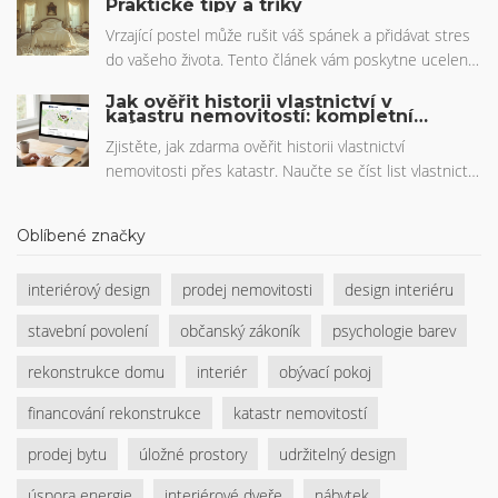
Praktické tipy a triky
2024.
Vrzající postel může rušit váš spánek a přidávat stres
do vašeho života. Tento článek vám poskytne ucelený
návod, jak se vrzání postele zbavit rychle a efektivně.
Jak ověřit historii vlastnictví v
Naučíte se, jak identifikovat příčiny vrzání a jak je řešit
katastru nemovitostí: kompletní
průvodce pro každého
použitím jednoduchých nástrojů a technik. Získejte
Zjistěte, jak zdarma ověřit historii vlastnictví
praktické rady a tipy, které zlepší vaši noc a zajistí
nemovitosti přes katastr. Naučte se číst list vlastnictví,
klidný a tichý spánek.
najít předchozí majitele a získat platný elektronický
výpis bez registrace.
Oblíbené značky
interiérový design
prodej nemovitosti
design interiéru
stavební povolení
občanský zákoník
psychologie barev
rekonstrukce domu
interiér
obývací pokoj
financování rekonstrukce
katastr nemovitostí
prodej bytu
úložné prostory
udržitelný design
úspora energie
interiérové dveře
nábytek