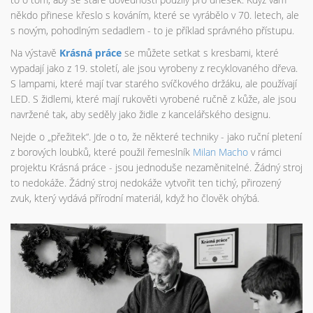
někdo přinese křeslo s kováním, které se vyrábělo v 70. letech, ale
s novým, pohodlným sedadlem - to je příklad správného přístupu.
Na výstavě
Krásná práce
se můžete setkat s kresbami, které
vypadají jako z 19. století, ale jsou vyrobeny z recyklovaného dřeva.
S lampami, které mají tvar starého svíčkového držáku, ale používají
LED. S židlemi, které mají rukověti vyrobené ručně z kůže, ale jsou
navržené tak, aby seděly jako židle z kancelářského designu.
Nejde o „přežitek“. Jde o to, že některé techniky - jako ruční pletení
z borových loubků, které použil řemeslník
Milan Macho
v rámci
projektu Krásná práce - jsou jednoduše nezaměnitelné. Žádný stroj
to nedokáže. Žádný stroj nedokáže vytvořit ten tichý, přirozený
zvuk, který vydává přírodní materiál, když ho člověk ohýbá.