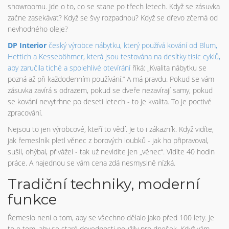
showroomu. Jde o to, co se stane po třech letech. Když se zásuvka
začne zasekávat? Když se švy rozpadnou? Když se dřevo zčerná od
nevhodného oleje?
DP Interior
český výrobce nábytku, který používá kování od Blum,
Hettich a Kesseböhmer, která jsou testována na desítky tisíc cyklů,
aby zaručila tiché a spolehlivé otevírání
říká: „Kvalita nábytku se
pozná až při každodenním používání.“ A má pravdu. Pokud se vám
zásuvka zavírá s odrazem, pokud se dveře nezavírají samy, pokud
se kování nevytrhne po deseti letech - to je kvalita. To je poctivé
zpracování.
Nejsou to jen výrobcové, kteří to vědí. Je to i zákazník. Když vidíte,
jak řemeslník pletl věnec z borových loubků - jak ho připravoval,
sušil, ohýbal, přivážel - tak už nevidíte jen „věnec“. Vidíte 40 hodin
práce. A najednou se vám cena zdá nesmyslně nízká.
Tradiční techniky, moderní
funkce
Řemeslo není o tom, aby se všechno dělalo jako před 100 lety. Je
to o tom, aby se staré dovednosti použily pro dnešek. Když vám