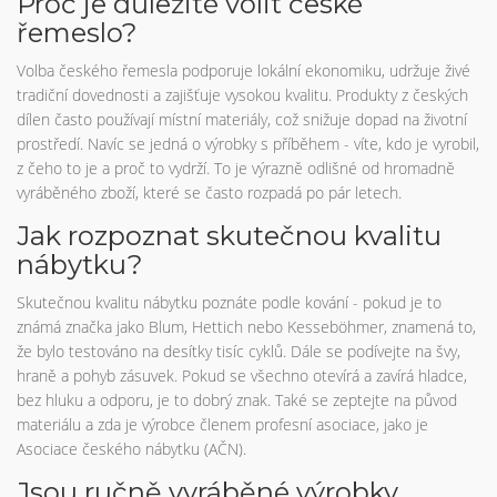
Proč je důležité volit české
řemeslo?
Volba českého řemesla podporuje lokální ekonomiku, udržuje živé
tradiční dovednosti a zajišťuje vysokou kvalitu. Produkty z českých
dílen často používají místní materiály, což snižuje dopad na životní
prostředí. Navíc se jedná o výrobky s příběhem - víte, kdo je vyrobil,
z čeho to je a proč to vydrží. To je výrazně odlišné od hromadně
vyráběného zboží, které se často rozpadá po pár letech.
Jak rozpoznat skutečnou kvalitu
nábytku?
Skutečnou kvalitu nábytku poznáte podle kování - pokud je to
známá značka jako Blum, Hettich nebo Kesseböhmer, znamená to,
že bylo testováno na desítky tisíc cyklů. Dále se podívejte na švy,
hraně a pohyb zásuvek. Pokud se všechno otevírá a zavírá hladce,
bez hluku a odporu, je to dobrý znak. Také se zeptejte na původ
materiálu a zda je výrobce členem profesní asociace, jako je
Asociace českého nábytku (AČN).
Jsou ručně vyráběné výrobky