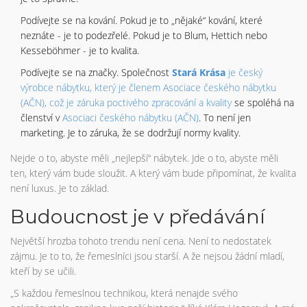
Podívejte se na kování. Pokud je to „nějaké“ kování, které
neznáte - je to podezřelé. Pokud je to Blum, Hettich nebo
Kesseböhmer - je to kvalita.
Podívejte se na značky. Společnost
Stará Krása
je český
výrobce nábytku, který je členem Asociace českého nábytku
(AČN), což je záruka poctivého zpracování a kvality
se spoléhá na
členství v
Asociaci českého nábytku (AČN)
. To není jen
marketing. Je to záruka, že se dodržují normy kvality.
Nejde o to, abyste měli „nejlepší“ nábytek. Jde o to, abyste měli
ten, který vám bude sloužit. A který vám bude připomínat, že kvalita
není luxus. Je to základ.
Budoucnost je v předávání
Největší hrozba tohoto trendu není cena. Není to nedostatek
zájmu. Je to to, že řemeslníci jsou starší. A že nejsou žádní mladí,
kteří by se učili.
„S každou řemeslnou technikou, která nenajde svého