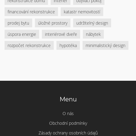
rekonstrukce domu
interiér
obývací pokoj
financování rekonstrukce
katastr nemovitostí
prodej bytu
úložné prostory
udržitelný design
úspora energie
interiérové dveře
nábytek
rozpočet rekonstrukce
hypotéka
minimalistický design
Menu
O nás
Obchodní podmínky
Zásady ochrany osobních údajů