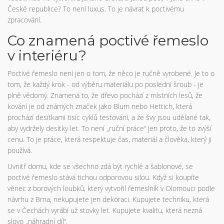
České republice? To není luxus. To je návrat k poctivému
zpracování.
Co znamená poctivé řemeslo
v interiéru?
Poctivé řemeslo není jen o tom, že něco je ručně vyrobené. Je to o
tom, že každý krok - od výběru materiálu po poslední šroub - je
plně vědomý. Znamená to, že dřevo pochází z místních lesů, že
kování je od známých značek jako Blum nebo Hettich, která
prochází desítkami tisíc cyklů testování, a že švy jsou udělané tak,
aby vydržely desítky let. To není „ruční práce“ jen proto, že to zvýší
cenu. To je práce, která respektuje čas, materiál a člověka, který ji
používá.
Uvnitř domu, kde se všechno zdá být rychlé a šablonové, se
poctivé řemeslo stává tichou odporovou silou. Když si koupíte
věnec z borových loubků, který vytvořil řemeslník v Olomouci podle
návrhu z Brna, nekupujete jen dekoraci. Kupujete techniku, která
se v Čechách vyrábí už stovky let. Kupujete kvalitu, která nezná
slovo „náhradní díl“.