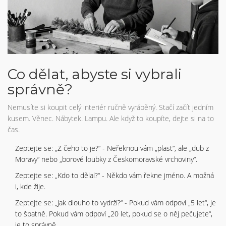
Co dělat, abyste si vybrali
správně?
Nemusíte si koupit celý interiér ručně vyráběný. Stačí začít jedním
kusem. Věnec. Nábytek. Lampu. Ale když to koupíte, dejte si na to
čas.
Zeptejte se: „Z čeho to je?“ - Neřeknou vám „plast“, ale „dub z
Moravy“ nebo „borové loubky z Českomoravské vrchoviny“.
Zeptejte se: „Kdo to dělal?“ - Někdo vám řekne jméno. A možná
i, kde žije.
Zeptejte se: „Jak dlouho to vydrží?“ - Pokud vám odpoví „5 let“, je
to špatně. Pokud vám odpoví „20 let, pokud se o něj pečujete“,
je to správně.