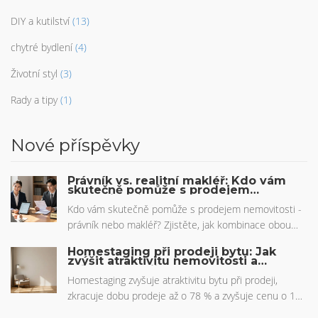
DIY a kutilství
(13)
chytré bydlení
(4)
Životní styl
(3)
Rady a tipy
(1)
Nové příspěvky
Právník vs. realitní makléř: Kdo vám
skutečně pomůže s prodejem
nemovitosti?
Kdo vám skutečně pomůže s prodejem nemovitosti -
právník nebo makléř? Zjistěte, jak kombinace obou
profesionálů zvýší cenu, sníží riziko a ušetří čas.
Homestaging při prodeji bytu: Jak
Provize, úschova a exkluzivní prodej vysvětleny
zvýšit atraktivitu nemovitosti a
prodát rychleji a dražše
jednoduše.
Homestaging zvyšuje atraktivitu bytu při prodeji,
zkracuje dobu prodeje až o 78 % a zvyšuje cenu o 10-
15 %. Více než 50 českých realitních kanceláří ho už