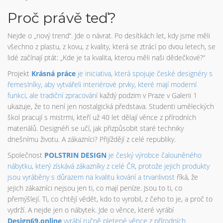
Proč právě teď?
Nejde o „nový trend“. Jde o návrat. Po desítkách let, kdy jsme měli
všechno z plastu, z kovu, z kvality, která se ztrácí po dvou letech, se
lidé začínají ptát: „Kde je ta kvalita, kterou měli naši dědečkové?“
Projekt
Krásná práce
je iniciativa, která spojuje české designéry s
řemeslníky, aby vytvářeli interiérové prvky, které mají moderní
funkci, ale tradiční zpracování
každý podzim v Praze v Galerii 1
ukazuje, že to není jen nostalgická představa. Studenti uměleckých
škol pracují s mistrmi, kteří už 40 let dělají věnce z přírodních
materiálů. Designéři se učí, jak přizpůsobit staré techniky
dnešnímu životu. A zákazníci? Přijíždějí z celé republiky.
Společnost
POLSTRIN DESIGN
je český výrobce čalouněného
nábytku, který získává zákazníky z celé ČR, protože jejich produkty
jsou vyráběny s důrazem na kvalitu kování a trvanlivost
říká, že
jejich zákazníci nejsou jen ti, co mají peníze. Jsou to ti, co
přemýšlejí. Ti, co chtějí vědět, kdo to vyrobil, z čeho to je, a proč to
vydrží. A nejde jen o nábytek. Jde o věnce, které vyrábí
Design69.online
vyrábí ručně pletené věnce z přírodních