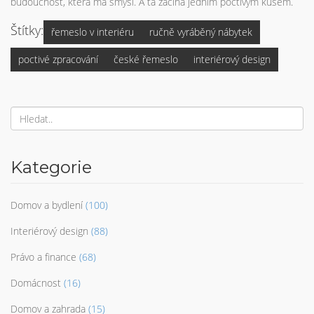
budoucnost, která má smysl. A ta začíná jedním poctivým kusem.
Štítky:
řemeslo v interiéru
ručně vyráběný nábytek
poctivé zpracování
české řemeslo
interiérový design
Kategorie
Domov a bydlení
(100)
Interiérový design
(88)
Právo a finance
(68)
Domácnost
(16)
Domov a zahrada
(15)