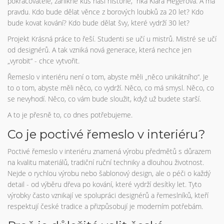
pokračovatele, zanikne kus naší historie,“ říká Klára Hegerová. A má
pravdu. Kdo bude dělat věnce z borových loubků za 20 let? Kdo
bude kovat kování? Kdo bude dělat švy, které vydrží 30 let?
Projekt Krásná práce to řeší. Studenti se učí u mistrů. Mistré se učí
od designérů. A tak vzniká nová generace, která nechce jen
„vyrobit“ - chce vytvořit.
Řemeslo v interiéru není o tom, abyste měli „něco unikátního“. Je
to o tom, abyste měli něco, co vydrží. Něco, co má smysl. Něco, co
se nevyhodí. Něco, co vám bude sloužit, když už budete starší.
A to je přesně to, co dnes potřebujeme.
Co je poctivé řemeslo v interiéru?
Poctivé řemeslo v interiéru znamená výrobu předmětů s důrazem
na kvalitu materiálů, tradiční ruční techniky a dlouhou životnost.
Nejde o rychlou výrobu nebo šablonový design, ale o péči o každý
detail - od výběru dřeva po kování, které vydrží desítky let. Tyto
výrobky často vznikají ve spolupráci designérů a řemeslníků, kteří
respektují české tradice a přizpůsobují je moderním potřebám.