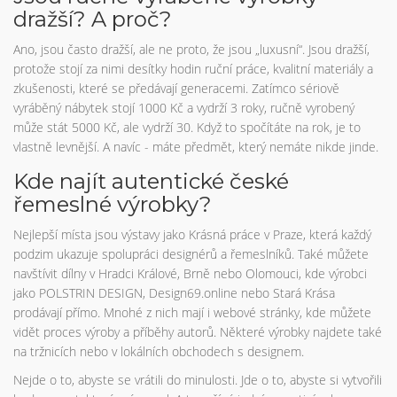
dražší? A proč?
Ano, jsou často dražší, ale ne proto, že jsou „luxusní“. Jsou dražší,
protože stojí za nimi desítky hodin ruční práce, kvalitní materiály a
zkušenosti, které se předávají generacemi. Zatímco sériově
vyráběný nábytek stojí 1000 Kč a vydrží 3 roky, ručně vyrobený
může stát 5000 Kč, ale vydrží 30. Když to spočítáte na rok, je to
vlastně levnější. A navíc - máte předmět, který nemáte nikde jinde.
Kde najít autentické české
řemeslné výrobky?
Nejlepší místa jsou výstavy jako Krásná práce v Praze, která každý
podzim ukazuje spolupráci designérů a řemeslníků. Také můžete
navštívit dílny v Hradci Králové, Brně nebo Olomouci, kde výrobci
jako POLSTRIN DESIGN, Design69.online nebo Stará Krása
prodávají přímo. Mnohé z nich mají i webové stránky, kde můžete
vidět proces výroby a příběhy autorů. Některé výrobky najdete také
na tržnicích nebo v lokálních obchodech s designem.
Nejde o to, abyste se vrátili do minulosti. Jde o to, abyste si vytvořili