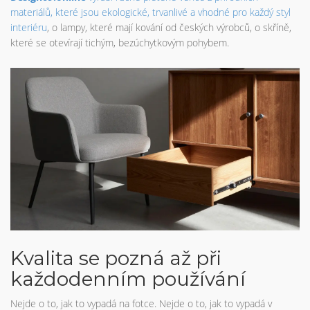
materiálů, které jsou ekologické, trvanlivé a vhodné pro každý styl
interiéru
, o lampy, které mají kování od českých výrobců, o skříně,
které se otevírají tichým, bezúchytkovým pohybem.
Kvalita se pozná až při
každodenním používání
Nejde o to, jak to vypadá na fotce. Nejde o to, jak to vypadá v