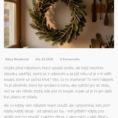
Klára Nováková
bře 24 2026
0 Komentáře
Stojíte před nábytkem, který vypadá skvěle, ale když otevřete
zásuvku, zaskřípí, zavírá se s odporom a za půl roku už je z ní vidět
kování, které se začíná křivit? Víte, co to znamená? To není nábytek.
To je předmět, který byl vyroben k tomu, aby vydržel jen do doby,
než se vás někdo zeptá, kde jste to koupili. A pak už je to jen další
kus plastu ve skladu.
Ale co kdyby vám nábytek nejen sloužil, ale i připomínal, kdo jste?
Kdyby každý detail - od zámků po švy - měl příběh? Kdyby jste
věděli, kdo ho vytvořil, z jakého dřeva, s jakou péčí, v jaké dílně v